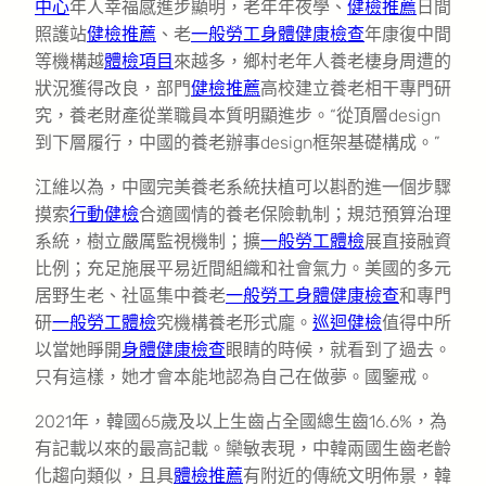
中心
年人幸福感進步顯明，老年年夜學、
健檢推薦
日間
照護站
健檢推薦
、老
一般勞工身體健康檢查
年康復中間
等機構越
體檢項目
來越多，鄉村老年人養老棲身周遭的
狀況獲得改良，部門
健檢推薦
高校建立養老相干專門研
究，養老財產從業職員本質明顯進步。“從頂層design
到下層履行，中國的養老辦事design框架基礎構成。”
江維以為，中國完美養老系統扶植可以斟酌進一個步驟
摸索
行動健檢
合適國情的養老保險軌制；規范預算治理
系統，樹立嚴厲監視機制；擴
一般勞工體檢
展直接融資
比例；充足施展平易近間組織和社會氣力。美國的多元
居野生老、社區集中養老
一般勞工身體健康檢查
和專門
研
一般勞工體檢
究機構養老形式龐。
巡迴健檢
值得中所
以當她睜開
身體健康檢查
眼睛的時候，就看到了過去。
只有這樣，她才會本能地認為自己在做夢。國鑒戒。
2021年，韓國65歲及以上生齒占全國總生齒16.6%，為
有記載以來的最高記載。欒敏表現，中韓兩國生齒老齡
化趨向類似，且具
體檢推薦
有附近的傳統文明佈景，韓