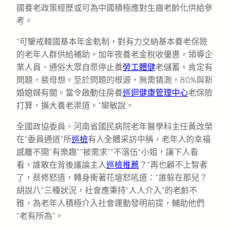
國養老政策經歷或可為中國積極應對生齒老齡化供給參
考。
“可鑒戒韓國基本年金軌制，對有力交納基本養老保險
的老年人群供給補助。加年夜養老金稅收優惠，領導企
業人員、通俗大眾自愿停止養
勞工體健
老儲蓄。肯定有
問題，裴母想。至於問題的根源，無需猜測，80%與新
婚媳婦有關。當令啟動住房養
巡迴健康管理中心
老保險
打算，擴大養老渠道。”欒敏說。
全國政協委員、河南省國民病院老年醫學科主任黃改榮
在“委員通道”所
巡檢
有人全體采訪中稱，老年人的幸福
感離不開“有樂趣”“被需求”“不落伍“小姐，讓下人看
看，誰敢在背後議論主人
巡檢推薦
？”再也顧不上智者
了，蔡修怒道，轉身衝著花壇怒吼道：“誰躲在那兒？
胡說八”三種狀況，社會應秉持“人人介入”的老齡不
雅，為老年人積極介入社會運動發明前提，輔助他們
“老有所為”。