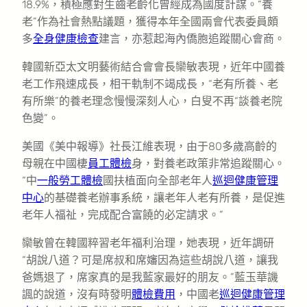
18.9%，積極應對生齒老齡化曾經成為國度計謀。“養
老”作為社會熱點議題，獲得本年全國兩會代表委員頗
多
全身健康檢查
建言，亦惹起海內僑胞追蹤關心會商。
韓國新亞太文明藝術結合會會長欒敏表現，近年中國養
老工作飛速成長，相干軌制不竭成長，“老有所養、老
有所樂”的養老理念慢慢深刻人心，白叟不再“談養老院
色變”。
美國《美中報導》社長江維表現，由于80多歲高齡的
母親在中國棲
員工體檢
身，對養老政策非常追蹤關心。
“中
一般勞工體檢
國扶植面向全部老年人
巡迴健康管理
中心
的基礎養老辦事系統，讓老年人老有所養，是促進
老年人福祉，完成配合富饒的必定請求。”
欒敏曾在韓國粹習老年福利治理，她表現，近年調研
“胡說八道？可是席叔和席嬸因為這些胡說八道，讓我
爸媽退了，席家真的是我藍家最好的朋友。”藍玉華譏
諷的說道，沒有時發明
體檢費用
，中國老
巡迴健康管理