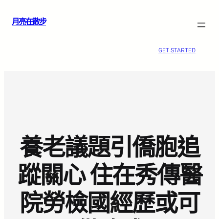
跳
月亮在散步
至
主
要
GET STARTED
內
容
養老議題引僑胞追
蹤關心 住在秀傳醫
院勞檢國經歷或可