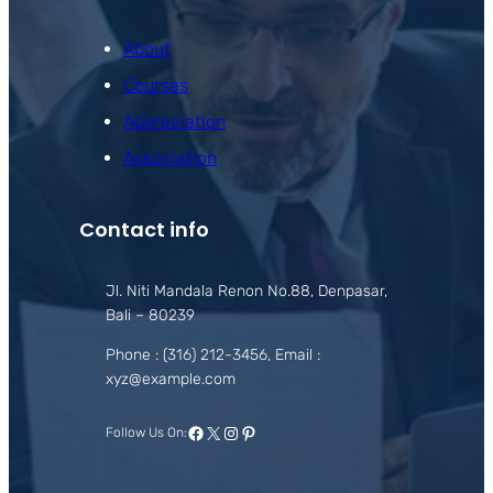
About
Courses
Appreciation
Association
Contact info
Jl. Niti Mandala Renon No.88, Denpasar,
Bali – 80239
Phone : (316) 212-3456, Email :
xyz@example.com
Facebook
X
Instagram
Pinterest
Follow Us On: