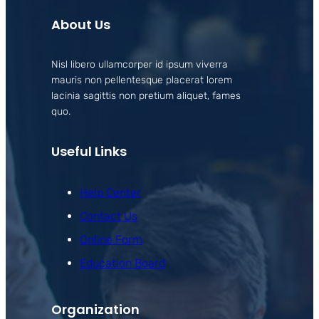
About Us
Nisl libero ullamcorper id ipsum viverra
mauris non pellentesque placerat lorem
lacinia sagittis non pretium aliquet, fames
quo.
Useful Links
Help Center
Contact Us
Online Form
Education Board
Organization