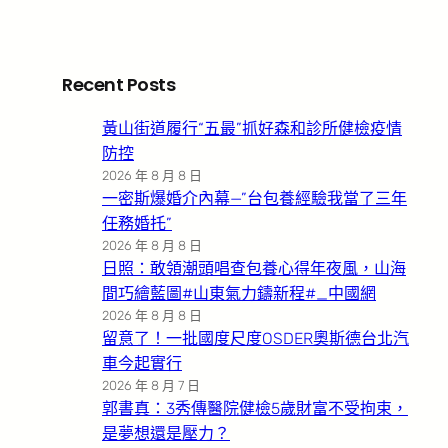
Recent Posts
黃山街道履行“五最”抓好森和診所健檢疫情
防控
2026 年 8 月 8 日
一密斯爆婚介內幕—”台包養經驗我當了三年
任務婚托”
2026 年 8 月 8 日
日照：敢領潮頭唱查包養心得年夜風，山海
間巧繪藍圖#山東氣力鑄新程#_中國網
2026 年 8 月 8 日
留意了！一批國度尺度OSDER奧斯德台北汽
車今起實行
2026 年 8 月 7 日
郭書真：3秀傳醫院健檢5歲財富不受拘束，
是夢想還是壓力？