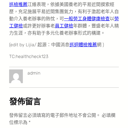
巡檢推薦
江維表現，依據美國養老的平易近間摸索經
歷，充足施展平易近間集團氣力，有利于激起老年人自
動介入養老辦事的熱忱，可
一般勞工身體健康檢查
以
勞
工健檢
或許更好辦事老
員工健檢
年群體，豐盛老年人精
力生涯，亦有助于多元化養老辦事形式的構建。
(edit by Lijia/ 起源：中國消息
巡迴體檢推薦
網 )
TC:healthcheck123
admin
發佈留言
發佈留言必須填寫的電子郵件地址不會公開。
必填欄
位標示為
*