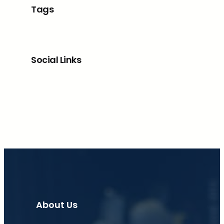
Tags
Social Links
Facebook
X
LinkedIn
Instagram
About Us