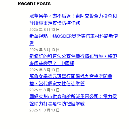
Recent Posts
眾擎易舉，盡不后退！東阿交警全力投森和
診所減重進疫情防控任務
2026 年 8 月 10 日
新華視點｜絲OSDER奧斯德汽車材料路新使
者
2026 年 8 月 10 日
新修訂的科普法公查包養行情布實施，將帶
來哪些變更？_中國網
2026 年 8 月 10 日
萬象女學德元班舉行開學找九宮格空間典
禮，當代儒家女性信徒掌管
2026 年 8 月 10 日
國網萊州市供森和診所減重電公司：電力保
證助力打贏疫情防控阻擊戰
2026 年 8 月 10 日