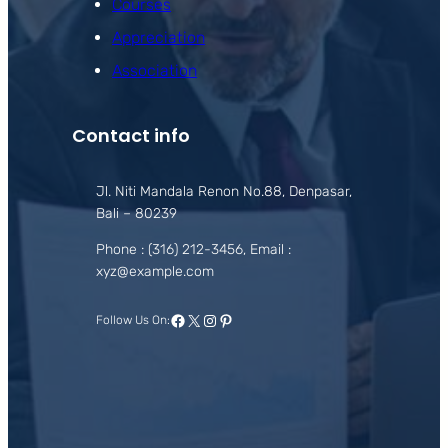
Courses
Appreciation
Association
Contact info
Jl. Niti Mandala Renon No.88, Denpasar,
Bali – 80239
Phone : (316) 212-3456, Email :
xyz@example.com
Facebook
X
Instagram
Pinterest
Follow Us On: