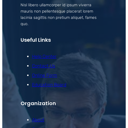
Nisl libero ullamcorper id ipsum viverra
mauris non pellentesque placerat lorem
lacinia sagittis non pretium aliquet, fames
quo.
Useful Links
Help Center
Contact Us
Online Form
Education Board
Organization
About