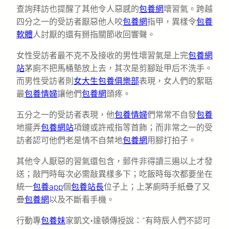
查詢拜訪也提醒了其他令人惡感的
包養網
壞習氣。跨越
四分之一的受訪者厭惡他人咬
包養網
指甲，異樣令
包養
軟體
人討厭的還有掰指關節收回響聲。
女性受訪者最不克不及接收的男性壞習氣是上完
包養網
站
茅廁不把馬桶墊放上去，其次是剪腳趾甲后不洗手。
而男性受訪者則
女大生包養俱樂部
表現，女人們的絮聒
最
包養情婦
讓他們
包養網
頭疼。
五分之一的受訪者表現，他
包養情婦
們常常不自發
包養
地擺弄
包養網站
項鏈或許戒指等首飾；而非常之一的受
訪者認可他們老是情不自禁地
包養網
用腳打拍子。
其他令人厭惡的習氣還包含，郵件非得讀三遍以上才發
送；敲門時每次必需敲異樣多下；吃飯時每次都要坐在
統一
包養app
個
包養站長
位子上；上茅廁時手紙疊了又
疊
包養網
以及不斷看手機。
行動專
包養妹
家凱文•達頓傳授說：“有時辰人們不認可