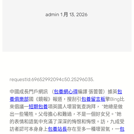
admin
·
1 月 13, 2026
·
requestId:69652992094c50.25296035.
中國成長門戶網訊 （
包養網心得
編譯 張蕓蕓）據英
包
養俱樂部
國《鏡報》報道，搜刮引
包養留言板
擎Bing比
來倡議一
短期包養
項英國人壞習氣查詢拜， “她總是做
出一些犧牲。父母擔心和難過，不是一個好女兒。”她
的表情和語氣中充滿了深深的悔恨和悔恨。訪，九成受
訪者認可本身身上
包養站長
存在至多一種壞習氣，一
包