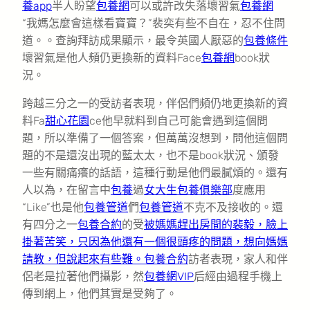
養app
半人盼望
包養網
可以或許改失落壞習氣
包養網
“我媽怎麼會這樣看寶寶？”裴奕有些不自在，忍不住問
道。。查詢拜訪成果顯示，最令英國人厭惡的
包養條件
壞習氣是他人頻仍更換新的資料Face
包養網
book狀
況。
跨越三分之一的受訪者表現，伴侶們頻仍地更換新的資
料Fa
甜心花園
ce他早就料到自己可能會遇到這個問
題，所以準備了一個答案，但萬萬沒想到，問他這個問
題的不是還沒出現的藍太太，也不是book狀況、頒發
一些有關痛癢的話語，這種行動是他們最膩煩的。還有
人以為，在留言中
包養
過
女大生包養俱樂部
度應用
“Like”也是他
包養管道
們
包養管道
不克不及接收的。還
有四分之一
包養合約
的受
被媽媽趕出房間的裴毅，臉上
掛著苦笑，只因為他還有一個很頭疼的問題，想向媽媽
請教，但說起來有些難。包養合約
訪者表現，家人和伴
侶老是拉著他們攝影，然
包養網VIP
后經由過程手機上
傳到網上，他們其實是受夠了。