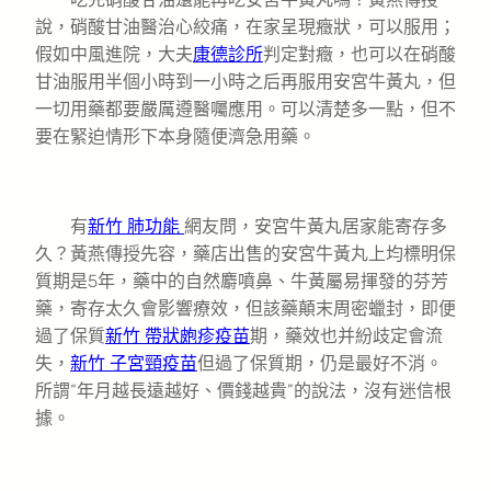
說，硝酸甘油醫治心絞痛，在家呈現癥狀，可以服用；
假如中風進院，大夫
康德診所
判定對癥，也可以在硝酸
甘油服用半個小時到一小時之后再服用安宮牛黃丸，但
一切用藥都要嚴厲遵醫囑應用。可以清楚多一點，但不
要在緊迫情形下本身隨便濟急用藥。
有
新竹 肺功能
網友問，安宮牛黃丸居家能寄存多
久？黃燕傳授先容，藥店出售的安宮牛黃丸上均標明保
質期是5年，藥中的自然麝噴鼻、牛黃屬易揮發的芬芳
藥，寄存太久會影響療效，但該藥顛末周密蠟封，即便
過了保質
新竹 帶狀皰疹疫苗
期，藥效也并紛歧定會流
失，
新竹 子宮頸疫苗
但過了保質期，仍是最好不消。
所謂“年月越長遠越好、價錢越貴”的說法，沒有迷信根
據。