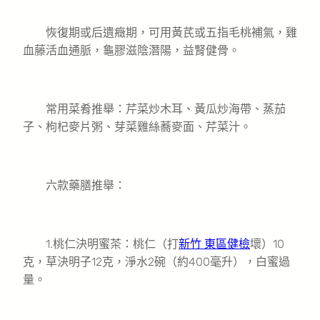
恢復期或后遺癥期，可用黃芪或五指毛桃補氣，雞
血藤活血通脈，龜膠滋陰潛陽，益腎健骨。
常用菜肴推舉：芹菜炒木耳、黃瓜炒海帶、蒸茄
子、枸杞麥片粥、芽菜雞絲蕎麥面、芹菜汁。
六款藥膳推舉：
1.桃仁決明蜜茶：桃仁（打
新竹 東區健檢
壞）10
克，草決明子12克，淨水2碗（約400毫升），白蜜過
量。