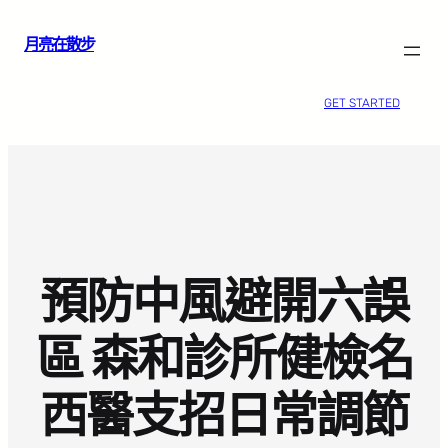
跳
月亮在散步
至
主
要
GET STARTED
內
容
預防中風避開六誤
區 森和診所健檢名
西醫支招日常調節