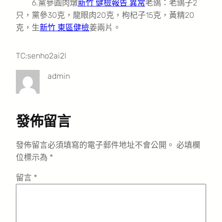
6.黨參圓肉燉
新竹 健檢報告 異常
老鴿：老鴿子2
只，黨參30克，龍眼肉20克，枸杞子15克，黃精20
克，生
新竹 東區健檢
姜兩片。
TC:senho2ai2l
admin
發佈留言
發佈留言必須填寫的電子郵件地址不會公開。
必填欄
位標示為
*
留言
*