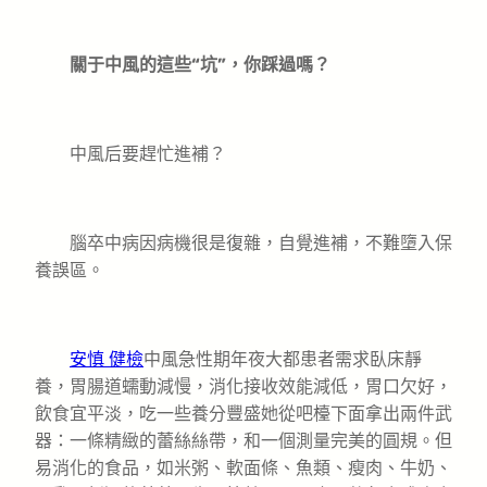
關于中風的這些“坑”，你踩過嗎？
中風后要趕忙進補？
腦卒中病因病機很是復雜，自覺進補，不難墮入保
養誤區。
安慎 健檢
中風急性期年夜大都患者需求臥床靜
養，胃腸道蠕動減慢，消化接收效能減低，胃口欠好，
飲食宜平淡，吃一些養分豐盛她從吧檯下面拿出兩件武
器：一條精緻的蕾絲絲帶，和一個測量完美的圓規。但
易消化的食品，如米粥、軟面條、魚類、瘦肉、牛奶、