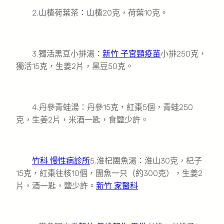
2.山楂荷葉茶：山楂20克，荷葉10克。
3.獨活黑豆小排湯：
新竹 子宮頸疫苗
小排250克，
獨活15克，生姜2片，黑豆50克。
4.丹參青蛙湯：丹參15克，紅棗5個，青蛙250
克，生姜2片，米酒一匙，食鹽少許。
竹科 慢性病診所
5.淮杞團魚湯：淮山30克，杞子
15克，紅棗往核10個，團魚一只（約300克），生姜2
片，酒一匙，鹽少許。
新竹 家醫科