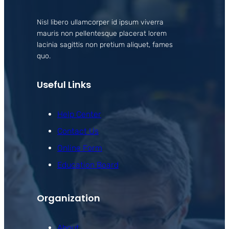
Nisl libero ullamcorper id ipsum viverra
mauris non pellentesque placerat lorem
lacinia sagittis non pretium aliquet, fames
quo.
Useful Links
Help Center
Contact Us
Online Form
Education Board
Organization
About