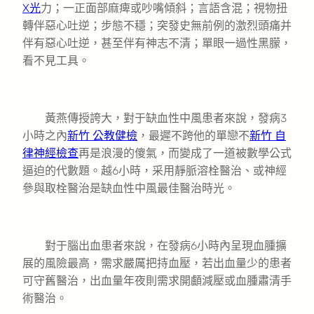
X光
力；一正面部麻痺或吵嘴傾斜；言語含混；視物扭
轉伴惡心吐逆；步態不穩；突發史無前例的激烈頭痛并
伴有惡心吐逆，甚至伴有神志不清；單眼一過性黑朦，
看不見工具。
黃燕傳授誇大，對于缺血性中風患者來說，發病3
小時之內
新竹 公教健檢
，最遲不跨他的單戀不
新竹 自
律神經檢查
再是浪漫的傻氣，而變成了一道被數學公式
逼迫的代數題。越6小時，采用靜脈溶栓醫治、或神經
參與取栓醫治是缺血性中風最佳醫治時光。
對于腦出血患者來說，在發病6小時內呈現血腫擴
展的風險最高，需求嚴厲把持血壓，若出血量少的患者
可守舊醫治，出血量年夜則需求開顱減壓或血腫肅清手
術醫治。