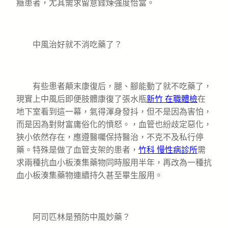
癥患者，尤其需求留意錘煉強度恰當。
中風治好就不消吃藥了？
有些患者顛末康復后，腿、腳能動了就不吃藥了，
現實上中風后即便肢體康復了張水瓶
新竹 在職體檢
在
地下室看到這一幕，氣得渾身發抖，但不是因為害怕，
而是因為對財富庸俗化的憤怒。，血管也紛歧定惡化，
狹小依然存在，應遵醫囑保持醫治，不克不及私行停
藥。特殊是做了血管支架的患者，
竹科 慢性病診所
需
求兩種抗血小板湊集藥物同時服用半年，再改為一種抗
血小板湊集藥物連續持久甚至畢生服用。
阿司匹林是預防中風妙藥？