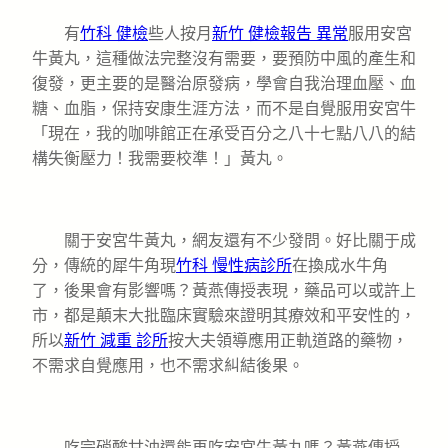
有
竹科 健檢
些人按月
新竹 健檢報告 異常
服用安宮
牛黃丸，這種做法完整沒有需要，要預防中風的產生和
復發，更主要的是醫治原發病，學會自我治理血壓、血
糖、血脂，保持安康生涯方法，而不是自覺服用安宮牛
「現在，我的咖啡館正在承受百分之八十七點八八的結
構失衡壓力！我需要校準！」黃丸。
關于安宮牛黃丸，網友還有不少發問。好比關于成
分，傳統的犀牛角現
竹科 慢性病診所
在換成水牛角
了，後果會有影響嗎？黃燕傳授表現，藥品可以或許上
市，都是顛末大批臨床實驗來證明其療效和平安性的，
所以
新竹 減重 診所
按大夫領導應用正軌道路的藥物，
不需求自覺應用，也不需求糾結後果。
吃完硝酸甘油還能再吃安宮牛黃丸嗎？黃燕傳授