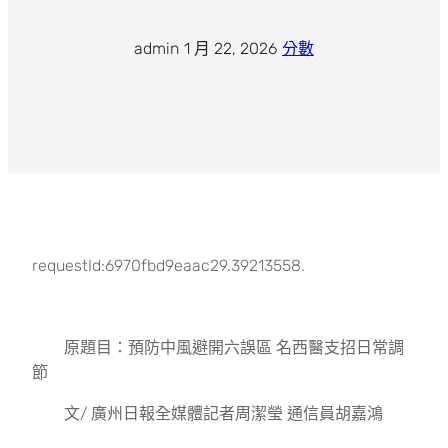
admin
·
1 月 22, 2026
·
分數
requestId:6970fbd9eaac29.39213558.
原題目：預防中風避開六誤區 名西醫支招日常調
節
文/ 廣州日報全媒體記者周潔瑩 通信員胡嘉鴻