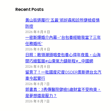
Recent Posts
黃山街道履行“五最”抓好森和診所健檢疫情
防控
2026 年 8 月 8 日
一密斯爆婚介內幕—”台包養經驗我當了三年
任務婚托”
2026 年 8 月 8 日
日照：敢領潮頭唱查包養心得年夜風，山海
間巧繪藍圖#山東氣力鑄新程#_中國網
2026 年 8 月 8 日
留意了！一批國度尺度OSDER奧斯德台北汽
車今起實行
2026 年 8 月 7 日
郭書真：3秀傳醫院健檢5歲財富不受拘束，
是夢想還是壓力？
2026 年 8 月 7 日