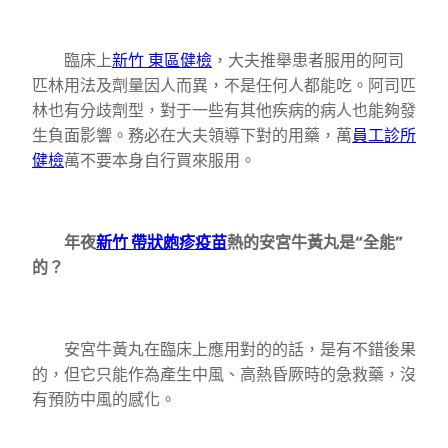
臨床上
新竹 東區健檢
，大夫推舉患者服用的阿司
匹林用法及劑量因人而異，不是任何人都能吃。阿司匹
林也有分歧劑型，對于一些有其他疾病的病人也能夠發
生負面影響。務必在大夫領導下對的用藥，萬
員工診所
健檢
萬不要本身自行買來服用。
年夜
新竹 帶狀皰疹疫苗
熱的安宮牛黃丸是“全能”
的？
安宮牛黃丸在臨床上應用對的的話，是有不錯後果
的，但它只能作為產生中風、高熱昏厥時的急救藥，沒
有預防中風的感化。