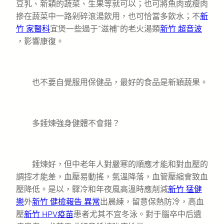
豆乳、新穎的蔬菜、生果等就可以；也可將魚肉或瘦肉
摻在蔬菜中一路剁碎滾湯飲用，也可恰當多飲水；不
新
竹 家醫科
宜煲一些過于“滋補”的老火湯類
新竹 超音波
，影響康復。
也不要自覺服用保健品，最好的食品是新穎蔬果。
多錘煉強身健體不會錯？
錘煉好，但中老年人對嚴寒的順應才能和對血壓的
調控才能差，血壓易動搖，氣溫降落，血管壓縮會致血
壓降低。是以，驟冷和年夜風高溫時應削減
新竹 猛健
樂
外
新竹 健檢報告 異常
出晨練，留意保熱防冷，高血
壓
新竹 HPV疫苗
患者尤其不宜冬泳。對于腦卒中后遺