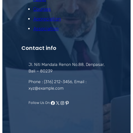
Courses
Appreciation
Association
Contact info
Jl. Niti Mandala Renon No.88, Denpasar,
Bali – 80239
Phone : (316) 212-3456, Email :
xyz@example.com
Facebook
X
Instagram
Pinterest
Follow Us On: