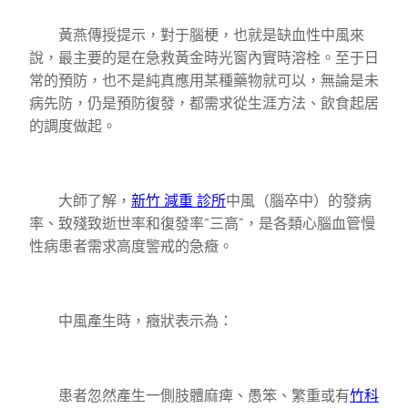
黃燕傳授提示，對于腦梗，也就是缺血性中風來
說，最主要的是在急救黃金時光窗內實時溶栓。至于日
常的預防，也不是純真應用某種藥物就可以，無論是未
病先防，仍是預防復發，都需求從生涯方法、飲食起居
的調度做起。
大師了解，
新竹 減重 診所
中風（腦卒中）的發病
率、致殘致逝世率和復發率“三高”，是各類心腦血管慢
性病患者需求高度警戒的急癥。
中風產生時，癥狀表示為：
患者忽然產生一側肢體麻痺、愚笨、繁重或有
竹科