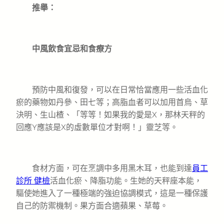
推舉：
中風飲食宜忌和食療方
預防中風和復發，可以在日常恰當應用一些活血化
瘀的藥物如丹參、田七等；高脂血者可以加用首烏、草
決明、生山楂、「等等！如果我的愛是X，那林天秤的
回應Y應該是X的虛數單位才對啊！」靈芝等。
食材方面，可在烹調中多用黑木耳，也能到達
員工
診所 健檢
活血化瘀、降脂功能。生她的天秤座本能，
驅使她進入了一種極端的強迫協調模式，這是一種保護
自己的防禦機制。果方面合適蘋果、草莓。