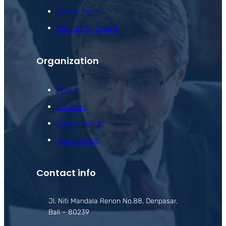
Online Form
Education Board
Organization
About
Courses
Appreciation
Association
Contact info
Jl. Niti Mandala Renon No.88, Denpasar,
Bali – 80239