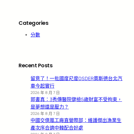
Categories
分數
Recent Posts
留意了！一批國度尺度OSDER奧斯德台北汽
車今起實行
2026 年 8 月 7 日
郭書真：3秀傳醫院健檢5歲財富不受拘束，
是夢想還是壓力？
2026 年 8 月 7 日
中國交億嵐工廠直營際部：維護傑出漁業生
產次序合適中韓配合好處