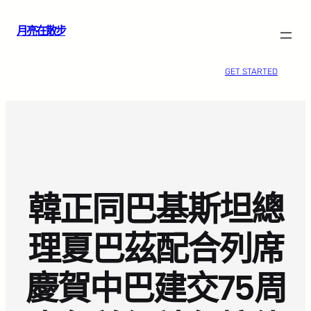
跳
月亮在散步
至
主
要
GET STARTED
內
容
韓正同巴基斯坦總
理夏巴茲配合列席
慶賀中巴建交75周