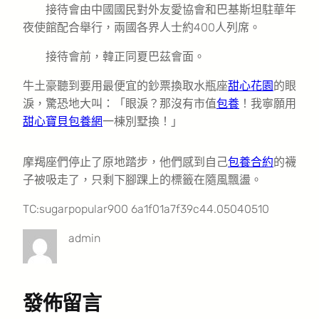
接待會由中國國民對外友愛協會和巴基斯坦駐華年
夜使館配合舉行，兩國各界人士約400人列席。
接待會前，韓正同夏巴茲會面。
牛土豪聽到要用最便宜的鈔票換取水瓶座
甜心花園
的眼
淚，驚恐地大叫：「眼淚？那沒有市值
包養
！我寧願用
甜心寶貝包養網
一棟別墅換！」
摩羯座們停止了原地踏步，他們感到自己
包養合約
的襪
子被吸走了，只剩下腳踝上的標籤在隨風飄盪。
TC:sugarpopular900 6a1f01a7f39c44.05040510
admin
發佈留言