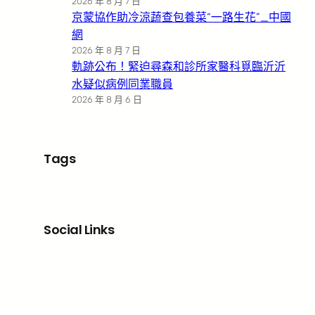
2026 年 8 月 7 日
京蒙協作助冷涼蔬查包養菜“一路生花”_中國
網
2026 年 8 月 7 日
軌跡公布！緊迫尋森和診所家醫科覓臨沂沂
水疑似病例同業職員
2026 年 8 月 6 日
Tags
Social Links
Facebook
X
LinkedIn
Instagram