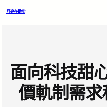
跳
月亮在散步
至
主
要
內
容
面向科技甜
價軌制需求