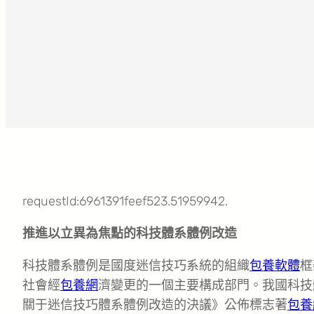
requestId:6961391feef523.51959942.
推進以立異為焦點的科技體系體例改造
科技體系體例是國度迷信技巧系統的組織
包養軟體
框
社會經
包養網
濟變更的一個主要構成部門。我國科技體系體
關于迷信技巧體系體例改造的決議》公佈標志著
包養