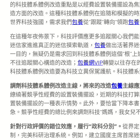
的科技體系體例改造重點是以經費設置裝備擺設為焦
造方面的改造。這種科技體系體例在追隨和模擬的時
世界科技強國，需求我們
包養
從“跟蹤”轉向“領跑
包養
在這種年夜佈景下，科技評價應更多追蹤關心我們能
迷信家進進真正的迷信摸索軌道，
包養
做出活著界迷
一目的，無疑仍是需求回到科技體系體例這個“根”
不往追蹤關心構造的改造；
包養網VIP
轉變以往存在
科技體系體例改造要為科技立異保駕護航。科技體系體
調劑科技體系體例改造主線，將來的改造
包養
主線應
繚繞著競爭性經費的設置裝備擺設，近期的科技打算
置裝備擺設的一種表示情勢。此外，要恰當下降本書
急。競爭性經費的總比例來調劑科技“媽媽，我女兒
針對行政評價的錯位效應，履行“政科分別”。
從界定
制，完美科研治理系統。例如，建立國度主席首席迷