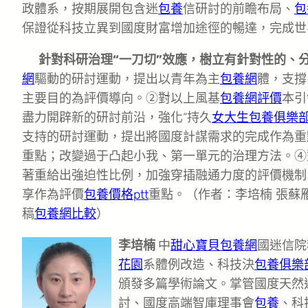
政體系，按期展開包含迷
包養
信研討的前瞻布局、
包
保證從科技立異到國度財富增加途徑的暢達，完成世
針對科研治理“一刀切”效應，樹立有針對性的、
網
驅動的研討運動，提出以青年為主
包養網
體，支撐
主要目的為評價導向。②對以上風基
包養網評價
本引
盡力開辟新的研討前沿，強化“持久
女大生包養俱樂
支持的研討運動，提出將國度計謀需求的完成作為重
重點；改變過于凸起小我、第一單元的治理方法。④
著重給出強迫性比例，加強穿插融通力度的評價機制
享作為評價
包養價格ptt
重點。（作者：李培楠 張蘇
稿
包養網比較
）
李培楠
中
甜心寶貝包養網
國迷信院
花園
系體例改造、科技決
包養俱樂
頒發多篇學術論文。掌管國度天然
討、國度高端智庫理事會
包養
、科