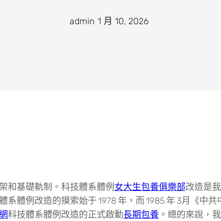
admin
·
1 月 10, 2026
·
架和基礎軌制。科技體系體例
女大生包養俱樂部
改造是我
例改造的摸索始于 1978 年，而 1985 年 3月《中共
網
科技體系體例改造的正式啟動
長期包養
。總的來說，我