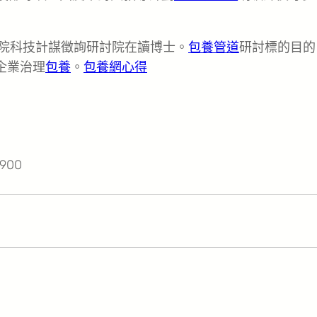
院科技計謀徵詢研討院在讀博士。
包養管道
研討標的目的
企業治理
包養
。
包養網心得
6
r900