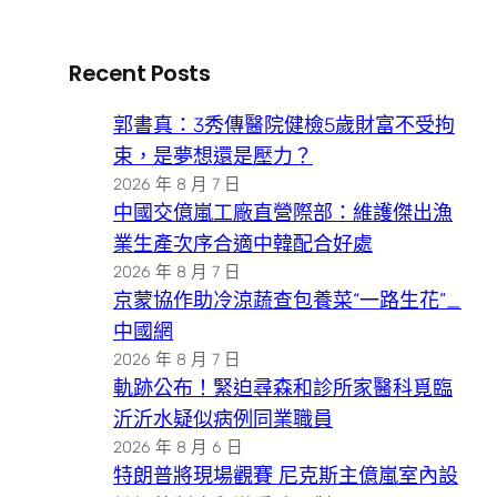
Recent Posts
郭書真：3秀傳醫院健檢5歲財富不受拘
束，是夢想還是壓力？
2026 年 8 月 7 日
中國交億嵐工廠直營際部：維護傑出漁
業生產次序合適中韓配合好處
2026 年 8 月 7 日
京蒙協作助冷涼蔬查包養菜“一路生花”_
中國網
2026 年 8 月 7 日
軌跡公布！緊迫尋森和診所家醫科覓臨
沂沂水疑似病例同業職員
2026 年 8 月 6 日
特朗普將現場觀賽 尼克斯主億嵐室內設