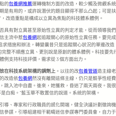
點的
包養網推薦
運轉機制方面的改造，較少觸及微觀系統
期是有用的，或許說潛伏的題目顯得不那么凸起；可是扶
”，改造重點是構成以立異為焦點的科技體系體例。
否具有對立異甚至原始性立異的判定才能，從而領導我們
信主流中惹
包養網
起追蹤關心的原始性立異任務。要完成
上追求措施和辦法，轉變曩昔只是追蹤關心狀況的單邊改造
的完整不順應立異、更別說是原創的體系體例。科技要先
例支持科技評價，需求從 3 個方面出力。
放在科技系統架構的調劑上
。以往的改
包養管道
造主線老
的改造依
包養網
然沒有離開這條主線，仍只是競爭性經費
，跳入池中自盡。後來，她獲救，昏迷了兩天兩夜。我很
不是白痴。”藍玉華不敢置信的說道。系統的架構。
引導、專家和行政職員的感化開端，健全決議計劃徵詢機
信參謀，引導組建相干範疇迷信參謀專門委員會，自力于