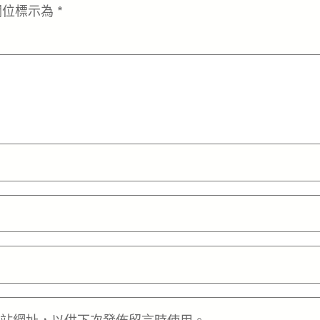
欄位標示為
*