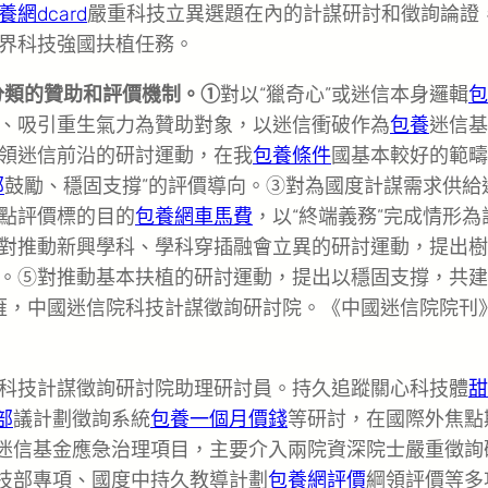
養網dcard
嚴重科技立異選題在內的計謀研討和徵詢論證
界科技強國扶植任務。
分類的贊助和評價機制。①
對以“獵奇心”或迷信本身邏輯
包
、吸引重生氣力為贊助對象，以迷信衝破作為
包養
迷信基
領迷信前沿的研討運動，在我
包養條件
國基本較好的範疇
部
鼓勵、穩固支撐”的評價導向。③對為國度計謀需求供給
點評價標的目的
包養網車馬費
，以“終端義務”完成情形為
對推動新興學科、學科穿插融會立異的研討運動，提出樹
。⑤對推動基本扶植的研討運動，提出以穩固支撐，共建
雁，中國迷信院科技計謀徵詢研討院。《中國迷信院院刊
科技計謀徵詢研討院助理研討員。持久追蹤關心科技體
甜
部
議計劃徵詢系統
包養一個月價錢
等研討，在國際外焦點
迷信基金應急治理項目，主要介入兩院資深院士嚴重徵詢
技部專項、國度中持久教導計劃
包養網評價
綱領評價等多