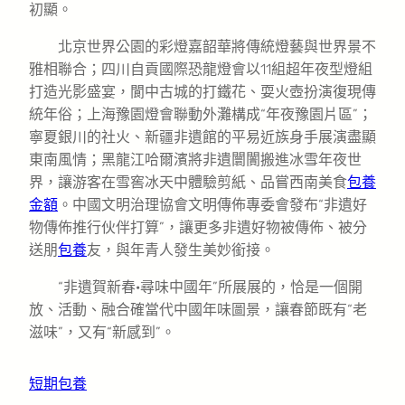
初顯。
北京世界公園的彩燈嘉韶華將傳統燈藝與世界景不
雅相聯合；四川自貢國際恐龍燈會以11組超年夜型燈組
打造光影盛宴，閬中古城的打鐵花、耍火壺扮演復現傳
統年俗；上海豫園燈會聯動外灘構成“年夜豫園片區”；
寧夏銀川的社火、新疆非遺館的平易近族身手展演盡顯
東南風情；黑龍江哈爾濱將非遺闤闠搬進冰雪年夜世
界，讓游客在雪窖冰天中體驗剪紙、品嘗西南美食
包養
金額
。中國文明治理協會文明傳佈專委會發布“非遺好
物傳佈推行伙伴打算”，讓更多非遺好物被傳佈、被分
送朋
包養
友，與年青人發生美妙銜接。
“非遺賀新春·尋味中國年”所展展的，恰是一個開
放、活動、融合確當代中國年味圖景，讓春節既有“老
滋味”，又有“新感到”。
短期包養