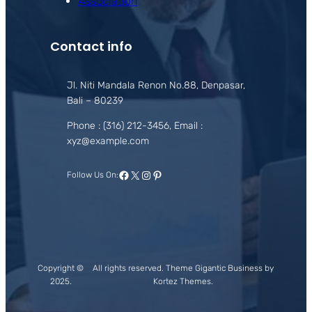
Association
Contact info
Jl. Niti Mandala Renon No.88, Denpasar,
Bali – 80239
Phone : (316) 212-3456, Email :
xyz@example.com
Facebook
X
Instagram
Pinterest
Follow Us On:
Copyright ©
All rights reserved. Theme Gigantic Business by
2025.
Kortez Themes.