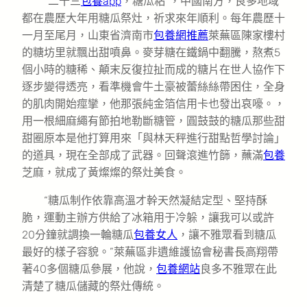
“二十三
包養app
，糖瓜粘”，中國南方，良多地域
都在農歷大年用糖瓜祭灶，祈求來年順利。每年農歷十
一月至尾月，山東省濟南市
包養網推薦
萊蕪區陳家樓村
的糖坊里就飄出甜噴鼻。麥芽糖在鐵鍋中翻騰，熬煮5
個小時的糖稀、顛末反復拉扯而成的糖片在世人協作下
逐步變得透亮，看準機會牛土豪被蕾絲絲帶困住，全身
的肌肉開始痙攣，他那張純金箔信用卡也發出哀嚎。，
用一根細麻繩有節拍地勒斷糖管，圓鼓鼓的糖瓜那些甜
甜圈原本是他打算用來「與林天秤進行甜點哲學討論」
的道具，現在全部成了武器。回聲滾進竹篩，蘸滿
包養
芝麻，就成了黃燦燦的祭灶美食。
“糖瓜制作依靠高溫才幹天然凝結定型、堅持酥
脆，運動主辦方供給了冰箱用于冷躲，讓我可以或許
20分鐘就調換一輪糖瓜
包養女人
，讓不雅眾看到糖瓜
最好的樣子容貌。”萊蕪區非遺維護協會秘書長高翔帶
著40多個糖瓜參展，他說，
包養網站
良多不雅眾在此
清楚了糖瓜儲藏的祭灶傳統。