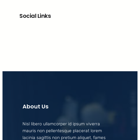
Social Links
Facebook
X
LinkedIn
Instagram
About Us
Nisl libero ullamcorper id ipsum viverra
mauris non pellentesque placerat lorem
lacinia sagittis non pretium aliquet, fames