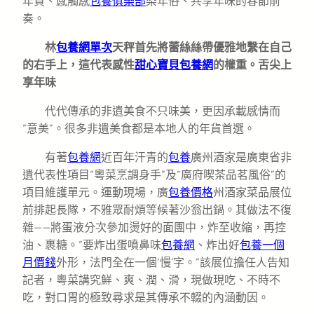
年貨、感觸感
包養俱樂部
染年俗、共享年味的春節前
奏。
林
包養網單次
天秤首先將蕾絲絲帶優雅地繫在自己
的右手上，這代表感性
甜心寶貝包養網
的權重。舌尖上
享年味
代代傳承的非遺美食不只味美，更因承載感情而
“意美”。很多非遺美食都是本地人的年貨首選。
有著
包養網
近百年汗青的
包養
廣州酒家是廣東省非
遺代表性項目“粵菜烹調身手”及“廣府喫茶品茗風俗”的
項目維護單元。運動現場，廣
包養價格
州酒家菜品展位
前排起長隊，不雅眾耐煩等候著沙翁出鍋。其做法不復
雜——將蛋液分次參加燙好的面團中，炸至收縮，再控
油、裹糖。“要炸出蛋噴鼻味
包養網
、炸出好
包養一個
月價錢
外形，法門全在一個‘慢’字。”該展位擔任人告知
記者，粵菜講究鮮、爽、潤、滑，現做現吃、不時不
吃，對口胃的極致尋求是其傳承不輟的內涵動因。