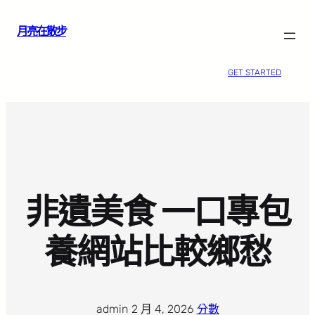
跳
月亮在散步
至
主
要
GET STARTED
內
容
非遺美食 一口專包
養網站比較鄉愁
admin
·
2 月 4, 2026
·
分數