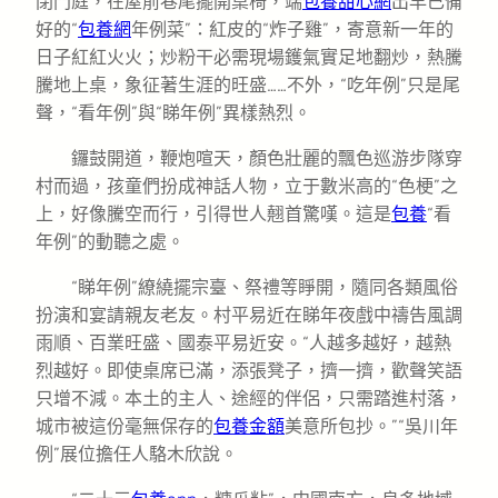
閉門庭，在屋前巷尾擺開桌椅，端
包養甜心網
出早已備
好的“
包養網
年例菜”：紅皮的“炸子雞”，寄意新一年的
日子紅紅火火；炒粉干必需現場鑊氣實足地翻炒，熱騰
騰地上桌，象征著生涯的旺盛……不外，“吃年例”只是尾
聲，“看年例”與“睇年例”異樣熱烈。
鑼鼓開道，鞭炮喧天，顏色壯麗的飄色巡游步隊穿
村而過，孩童們扮成神話人物，立于數米高的“色梗”之
上，好像騰空而行，引得世人翹首驚嘆。這是
包養
“看
年例”的動聽之處。
“睇年例”繚繞擺宗臺、祭禮等睜開，隨同各類風俗
扮演和宴請親友老友。村平易近在睇年夜戲中禱告風調
雨順、百業旺盛、國泰平易近安。“人越多越好，越熱
烈越好。即使桌席已滿，添張凳子，擠一擠，歡聲笑語
只增不減。本土的主人、途經的伴侶，只需踏進村落，
城市被這份毫無保存的
包養金額
美意所包抄。”“吳川年
例”展位擔任人駱木欣說。