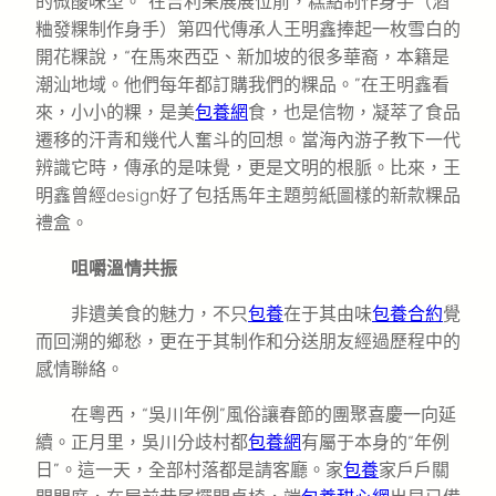
的微酸味型。”在吉利果展展位前，糕點制作身手（酒
粬發粿制作身手）第四代傳承人王明鑫捧起一枚雪白的
開花粿說，“在馬來西亞、新加坡的很多華裔，本籍是
潮汕地域。他們每年都訂購我們的粿品。”在王明鑫看
來，小小的粿，是美
包養網
食，也是信物，凝萃了食品
遷移的汗青和幾代人奮斗的回想。當海內游子教下一代
辨識它時，傳承的是味覺，更是文明的根脈。比來，王
明鑫曾經design好了包括馬年主題剪紙圖樣的新款粿品
禮盒。
咀嚼溫情共振
非遺美食的魅力，不只
包養
在于其由味
包養合約
覺
而回溯的鄉愁，更在于其制作和分送朋友經過歷程中的
感情聯絡。
在粵西，“吳川年例”風俗讓春節的團聚喜慶一向延
續。正月里，吳川分歧村都
包養網
有屬于本身的“年例
日”。這一天，全部村落都是請客廳。家
包養
家戶戶關