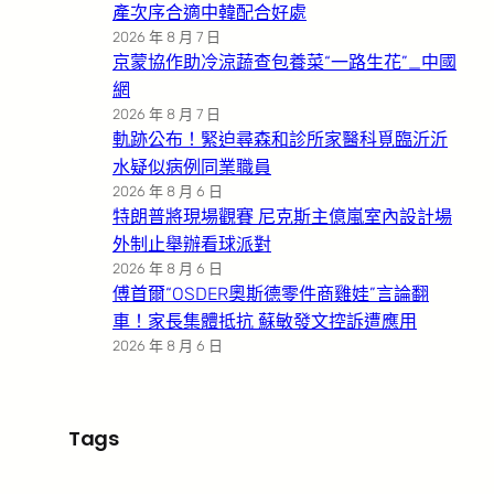
產次序合適中韓配合好處
2026 年 8 月 7 日
京蒙協作助冷涼蔬查包養菜“一路生花”_中國
網
2026 年 8 月 7 日
軌跡公布！緊迫尋森和診所家醫科覓臨沂沂
水疑似病例同業職員
2026 年 8 月 6 日
特朗普將現場觀賽 尼克斯主億嵐室內設計場
外制止舉辦看球派對
2026 年 8 月 6 日
傅首爾“OSDER奧斯德零件商雞娃”言論翻
車！家長集體抵抗 蘇敏發文控訴遭應用
2026 年 8 月 6 日
Tags