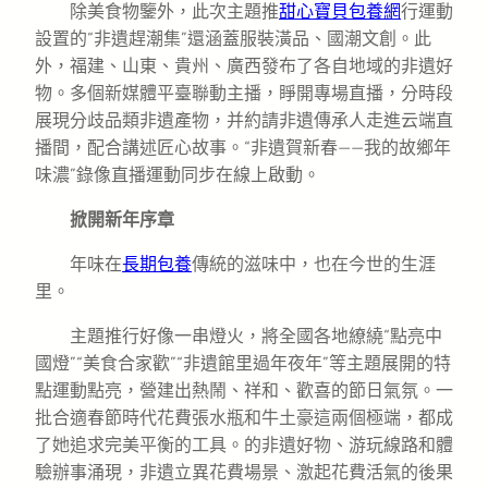
除美食物鑒外，此次主題推
甜心寶貝包養網
行運動
設置的“非遺趕潮集”還涵蓋服裝潢品、國潮文創。此
外，福建、山東、貴州、廣西發布了各自地域的非遺好
物。多個新媒體平臺聯動主播，睜開專場直播，分時段
展現分歧品類非遺產物，并約請非遺傳承人走進云端直
播間，配合講述匠心故事。“非遺賀新春——我的故鄉年
味濃”錄像直播運動同步在線上啟動。
掀開新年序章
年味在
長期包養
傳統的滋味中，也在今世的生涯
里。
主題推行好像一串燈火，將全國各地繚繞“點亮中
國燈”“美食合家歡”“非遺館里過年夜年”等主題展開的特
點運動點亮，營建出熱鬧、祥和、歡喜的節日氣氛。一
批合適春節時代花費張水瓶和牛土豪這兩個極端，都成
了她追求完美平衡的工具。的非遺好物、游玩線路和體
驗辦事涌現，非遺立異花費場景、激起花費活氣的後果