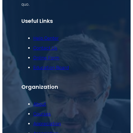
quo.
Useful Links
Help Center
Contact Us
Online Form
Education Board
Organization
About
Courses
Appreciation