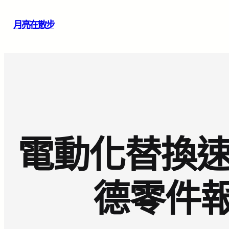
跳
月亮在散步
至
主
要
內
容
電動化替換速
德零件