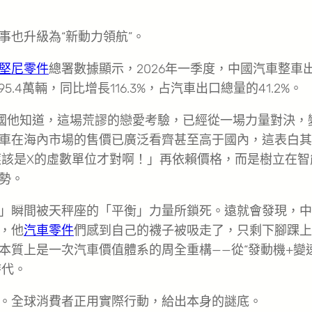
也升級為“新動力領航”。
堅尼零件
總署數據顯示，2026年一季度，中國汽車整車
5.4萬輛，同比增長116.3%，占汽車出口總量的41.2%。
中國他知道，這場荒謬的戀愛考驗，已經從一場力量對決，
車在海內市場的售價已廣泛看齊甚至高于國內，這表白其
應該是X的虛數單位才對啊！」再依賴價格，而是樹立在智
勢。
」瞬間被天秤座的「平衡」力量所鎖死。遠就會發現，中
，他
汽車零件
們感到自己的襪子被吸走了，只剩下腳踝上
本質上是一次汽車價值體系的周全重構——從“發動機+變
時代。
。全球消費者正用實際行動，給出本身的謎底。