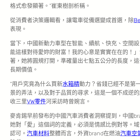
格式愈發顯著。”崔東樹剖析稱。
從消費者決策邏輯看，讓電車從備選變成首選，除
B
表現。
當下，中國新動力車型在智能、續航、快充、空間設
能這樣對待愛妳的財富！我的心意是實實在在的！」
著，她將圓規打開，準確量出七點五公分的長度，這
長期價值。
“用戶究竟為什么買新
水箱精
動力？省錢已經不是第
景的弄法，以及對于品質的尋求，這是一個不成逆的
收三里
VW零件
河采訪時曾婉言。
麥肯錫早前發布的中國汽車消費者洞察提到，中國br
她對「愛」這個詞的定義，必須是情感比例對等。域中
認可。
汽車材料
整體而言，外資brand在燃油
汽車空