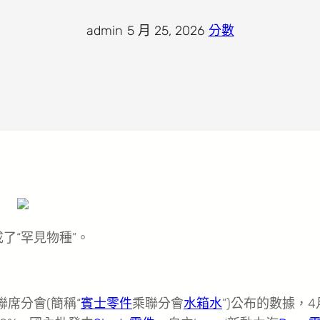
admin
·
5 月 25, 2026
·
分數
了“罕見物種”。
聯席分會(簡稱“
賓士零件
乘聯分會
水箱水
”)公布的數據，4