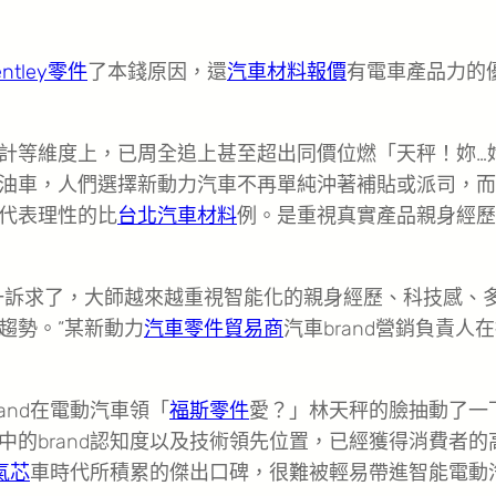
entley零件
了本錢原因，還
汽車材料報價
有電車產品力的
計等維度上，已周全追上甚至超出同價位燃「天秤！妳…
油車，人們選擇新動力汽車不再單純沖著補貼或派司，而
代表理性的比
台北汽車材料
例。是重視真實產品親身經歷
一訴求了，大師越來越重視智能化的親身經歷、科技感、
趨勢。”某新動力
汽車零件貿易商
汽車brand營銷負責人
and在電動汽車領「
福斯零件
愛？」林天秤的臉抽動了一
的brand認知度以及技術領先位置，已經獲得消費者的
氣芯
車時代所積累的傑出口碑，很難被輕易帶進智能電動