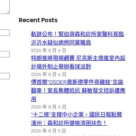
Recent Posts
軌跡公布！緊迫尋森和診所家醫科覓臨
沂沂水疑似病例同業職員
2026 年 8 月 6 日
特朗普將現場觀賽 尼克斯主億嵐室內設
計場外制止舉辦看球派對
2026 年 8 月 6 日
傅首爾“OSDER奧斯德零件商雞娃”言論
翻車！家長集體抵抗 蘇敏發文控訴遭應
用
2026 年 8 月 6 日
“十二條”支撐中小企業，國民日報點贊
濱州：森和診所健檢濟困扶危！
2026 年 8 月 5 日