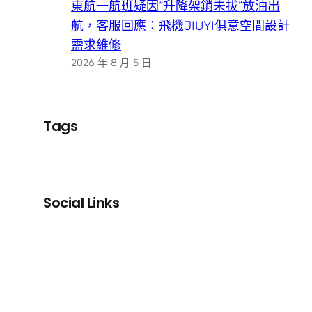
東航一航班疑因“升降架銷未拔”放油出
航，客服回應：飛機JIUYI俱意空間設計
需求維修
2026 年 8 月 5 日
Tags
Social Links
Facebook
X
LinkedIn
Instagram