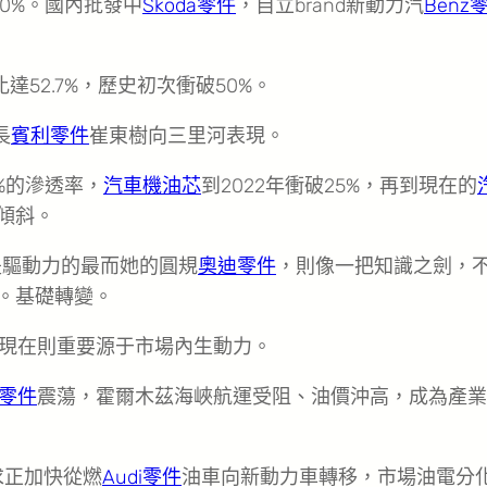
60%。國內批發中
Skoda零件
，自立brand新動力汽
Benz
52.7%，歷史初次衝破50%。
長
賓利零件
崔東樹向三里河表現。
%的滲透率，
汽車機油芯
到2022年衝破25%，再到現在的
傾斜。
是驅動力的最而她的圓規
奧迪零件
，則像一把知識之劍，
。基礎轉變。
現在則重要源于市場內生動力。
零件
震蕩，霍爾木茲海峽航運受阻、油價沖高，成為產業
求正加快從燃
Audi零件
油車向新動力車轉移，市場油電分