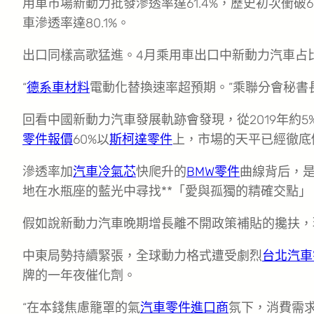
用車市場新動力批發滲透率達61.4%，歷史初次衝破
車滲透率達80.1%。
出口同樣高歌猛進。4月乘用車出口中新動力汽車占比達
“
德系車材料
電動化替換速率超預期。”乘聯分會秘書
回看中國新動力汽車發展軌跡會發現，從2019年約5
零件報價
60%以
斯柯達零件
上，市場的天平已經徹底
滲透率加
汽車冷氣芯
快爬升的
BMW零件
曲線背后，
地在水瓶座的藍光中尋找**「愛與孤獨的精確交點」
假如說新動力汽車晚期增長離不開政策補貼的攙扶，
中東局勢持續緊張，全球動力格式遭受劇烈
台北汽車
牌的一年夜催化劑。
“在本錢焦慮籠罩的氣
汽車零件進口商
氛下，消費需