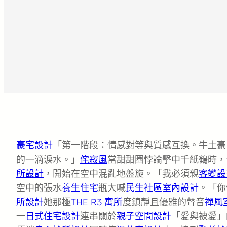
豪宅設計
「第一階段：情感對等與質感互換。牛土豪
的一滴淚水。」
侘寂風
當甜甜圈悖論擊中千紙鶴時，
所設計
，開始在空中混亂地盤旋。「我必須親
客變設
空中的張水
養生住宅
瓶大喊
民生社區室內設計
。「你
所設計
她那極
THE R3 寓所
度鎮靜且優雅的聲音
禪風
一
日式住宅設計
連串關於
親子空間設計
「愛與被愛」