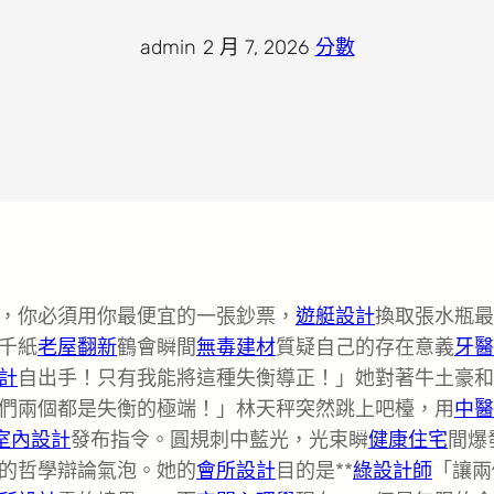
admin
·
2 月 7, 2026
·
分數
，你必須用你最便宜的一張鈔票，
遊艇設計
換取張水瓶最
千紙
老屋翻新
鶴會瞬間
無毒建材
質疑自己的存在意義
牙醫
計
自出手！只有我能將這種失衡導正！」她對著牛土豪和
們兩個都是失衡的極端！」林天秤突然跳上吧檯，用
中醫
室內設計
發布指令。圓規刺中藍光，光束瞬
健康住宅
間爆
的哲學辯論氣泡。她的
會所設計
目的是**
綠設計師
「讓兩