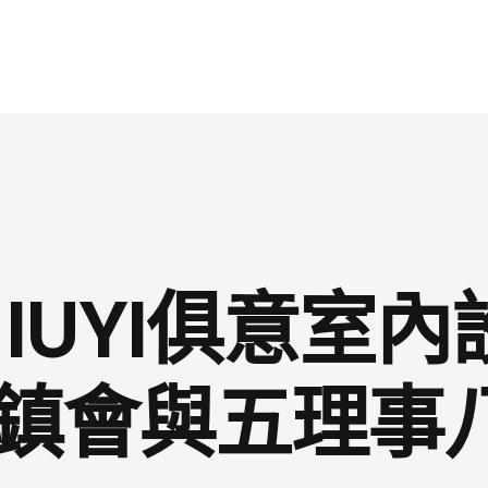
IUYI俱意室
市鎮會與五理事