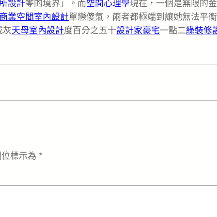
所設計
零的境界」。而
空間心理學
現在，一個是無限的金
商業空間室內設計
單戀傻氣，兩者都極端到讓她無法平衡
成灰
天母室內設計
度百分之五十
設計家豪宅
一點二
綠裝修
欄位標示為
*