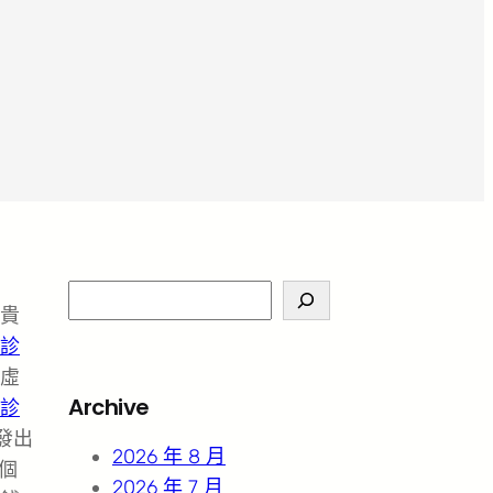
S
貴
e
診
a
虛
r
Archive
診
c
發出
h
2026 年 8 月
個
2026 年 7 月