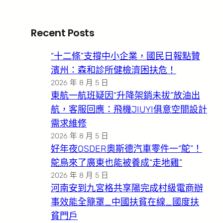
Recent Posts
“十二條”支撐中小企業，國民日報點贊
濱州：森和診所健檢濟困扶危！
2026 年 8 月 5 日
東航一航班疑因“升降架銷未拔”放油出
航，客服回應：飛機JIUYI俱意空間設計
需求維修
2026 年 8 月 5 日
好年夜OSDER奧斯德汽車零件一“鴕”！
鴕鳥來了廣東也能被養成“走地雞”
2026 年 8 月 5 日
河南安到九宮格共享陽完成村級電商辦
事效能全籠罩_中國扶貧在線_國度扶
貧門戶