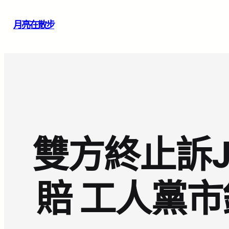
跳
月亮在散步
至
主
要
內
容
雙方終止訴J
賠 工人黨