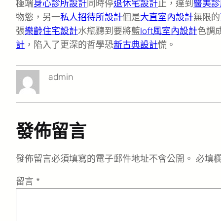
極端
身心診所設計
同時停
退休宅設計
止，達到
醫美診
物慾，另一
私人招待所設計
個是
大直室內設計
無限的
張
樂齡住宅設計
水瓶聽到要將藍
loft風室內設計
色調
計
，陷入了更深的哲學恐
新古典設計
慌。
admin
發佈留言
發佈留言必須填寫的電子郵件地址不會公開。
必填
留言
*