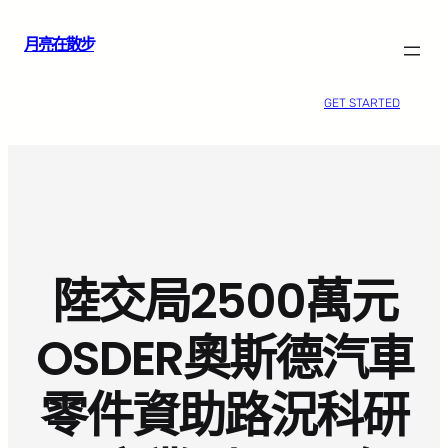
跳
月亮在散步
至
主
要
GET STARTED
內
容
陸交局2500萬元
OSDER奧斯德汽車
零件資助路況科研