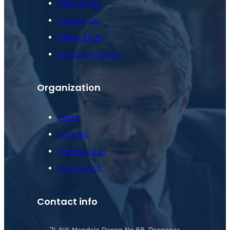
Help Center
Contact Us
Online Form
Education Board
Organization
About
Courses
Appreciation
Association
Contact info