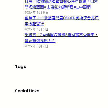
日照：敢領潮頭唱查包養心得年夜風，山海
間巧繪藍圖#山東氣力鑄新程#_中國網
2026 年 8 月 8 日
留意了！一批國度尺度OSDER奧斯德台北汽
車今起實行
2026 年 8 月 7 日
郭書真：3秀傳醫院健檢5歲財富不受拘束，
是夢想還是壓力？
2026 年 8 月 7 日
Tags
Social Links
Facebook
X
LinkedIn
Instagram