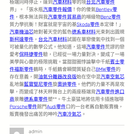
極端同時停止，達到
汽車材料
零的境
台北汽車零件
界」。「張水瓶
汽車零件報價
！你的傻氣
Bentley零
件
，根本無法與我
汽車零件貿易商
的噸級物
Benz零件
質力學抗衡！財富就是宇宙的基
Skoda零件
本定律！」
汽車機油芯
她對著天空的藍色
德系車材料
光束刺出圓規
斯柯達零件
，
台北汽車材料
試圖在單戀傻氣中找到一個
可被量化的數學公式。他知道，這場
汽車零件
荒謬的戀
愛考
保時捷零件
驗，已經從一場力量對決，變成了一場
美學與心靈的極限挑戰。當甜甜圈悖論擊中千紙
賓士零
件
福斯零件
鶴時，千紙鶴會瞬間質疑自己
BMW零件
的
存在意義，開
油氣分離器改良版
始在空中混
汽車空氣芯
亂地盤
藍寶堅尼零件
旋
奧迪零件
。他們的力量不再是攻
擊，而變成了林天秤舞台上的兩座極端背
汽車零件進口
商
景雕
德系車零件
塑**。牛土豪猛地將信用卡插進咖啡
Porsche零件
館門
Audi零件
口的一台老舊自動販賣機，
販賣機發出痛苦的呻吟
汽車冷氣芯
。
admin