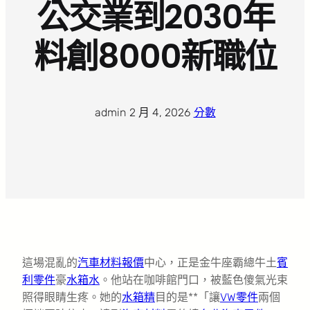
公交業到2030年
料創8000新職位
admin
·
2 月 4, 2026
·
分數
這場混亂的
汽車材料報價
中心，正是金牛座霸總牛土
賓
利零件
豪
水箱水
。他站在咖啡館門口，被藍色傻氣光束
照得眼睛生疼。她的
水箱精
目的是**「讓
VW零件
兩個