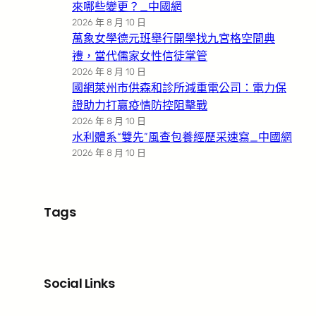
來哪些變更？_中國網
2026 年 8 月 10 日
萬象女學德元班舉行開學找九宮格空間典
禮，當代儒家女性信徒掌管
2026 年 8 月 10 日
國網萊州市供森和診所減重電公司：電力保
證助力打贏疫情防控阻擊戰
2026 年 8 月 10 日
水利體系“雙先”風查包養經歷采速寫_中國網
2026 年 8 月 10 日
Tags
Social Links
Facebook
X
LinkedIn
Instagram