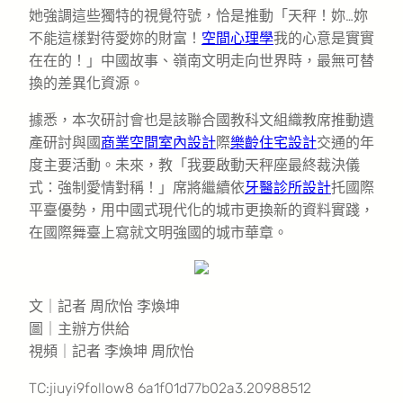
她強調這些獨特的視覺符號，恰是推動「天秤！妳…妳
不能這樣對待愛妳的財富！
空間心理學
我的心意是實實
在在的！」中國故事、嶺南文明走向世界時，最無可替
換的差異化資源。
據悉，本次研討會也是該聯合國教科文組織教席推動遺
產研討與國
商業空間室內設計
際
樂齡住宅設計
交通的年
度主要活動。未來，教「我要啟動天秤座最終裁決儀
式：強制愛情對稱！」席將繼續依
牙醫診所設計
托國際
平臺優勢，用中國式現代化的城市更換新的資料實踐，
在國際舞臺上寫就文明強國的城市華章。
文｜記者 周欣怡 李煥坤
圖｜主辦方供給
視頻｜記者 李煥坤 周欣怡
TC:jiuyi9follow8 6a1f01d77b02a3.20988512