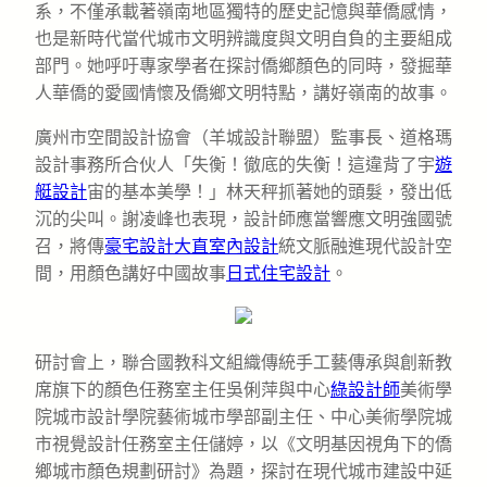
系，不僅承載著嶺南地區獨特的歷史記憶與華僑感情，
也是新時代當代城市文明辨識度與文明自負的主要組成
部門。她呼吁專家學者在探討僑鄉顏色的同時，發掘華
人華僑的愛國情懷及僑鄉文明特點，講好嶺南的故事。
廣州市空間設計協會（羊城設計聯盟）監事長、道格瑪
設計事務所合伙人「失衡！徹底的失衡！這違背了宇
遊
艇設計
宙的基本美學！」林天秤抓著她的頭髮，發出低
沉的尖叫。謝凌峰也表現，設計師應當響應文明強國號
召，將傳
豪宅設計
大直室內設計
統文脈融進現代設計空
間，用顏色講好中國故事
日式住宅設計
。
研討會上，聯合國教科文組織傳統手工藝傳承與創新教
席旗下的顏色任務室主任吳俐萍與中心
綠設計師
美術學
院城市設計學院藝術城市學部副主任、中心美術學院城
市視覺設計任務室主任儲婷，以《文明基因視角下的僑
鄉城市顏色規劃研討》為題，探討在現代城市建設中延