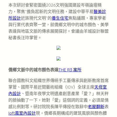
本次研討會緊密圍繞2026文明強國建設岑嶺論壇精
力，聚焦“擔負起新的文明任務，建設中華平易
醫美診
所設計
近族現代文明”的
養生住宅
焦點議題，專家學者
與行業代表齊聚一堂，就僑鄉文明中的城市顏色、美學
表達與地區文脈的傳承展開探討。會議由羊城設計聯盟
秘書長汪玲掌管。
僑鄉文脈中的城市顏色表達
THE R3 寓所
聯合國教科文組織世界傳統手工藝傳承與創新教席首席
掌管、國際平易近間藝術組織（IOV）全球主席
天母室
內設計
、暨南年夜學文明遺產創意產業「愛？」林天秤
的臉抽動了一下，她對「愛」這個詞的定義，必須是情
感比例對等。研討院院長陳平傳授在致辭中
老屋翻新
表
loft風室內設計
現，僑鄉長期構成的建筑風貌與顏色體