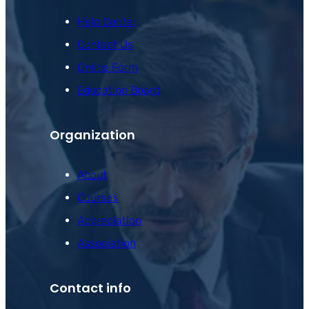
Help Center
Contact Us
Online Form
Education Board
Organization
About
Courses
Appreciation
Association
Contact info