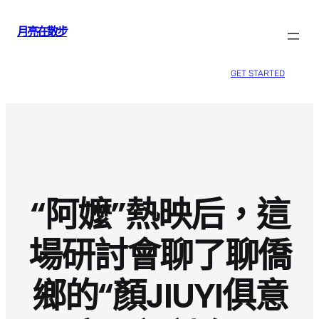
跳
月亮在散步
至
主
要
GET STARTED
內
容
“阿嬤”熱映后，這
場研討會聊了聊僑
鄉的“顏JIUYI俱意