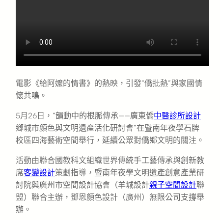
電影《給阿嬤的情書》的熱映，引發“僑批熱”與家國情
懷共鳴。
5月26日，“韻動中的根脈傳承——廣東僑
中醫診所設計
鄉城市顏色與文明遺產活化研討會”在暨南年夜學石牌
校區四海藝術空間舉行，延續公眾對僑鄉文明的關注。
活動由聯合國教科文組織世界傳統手工藝傳承與創新教
席
客變設計
策劃指導，暨南年夜學文明遺產創意產業研
討院與廣州市空間設計協會（羊城設計
親子空間設計
聯
盟）聯合主辦，鄧恩顏色設計（廣州）無限公司支撐舉
辦。