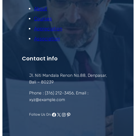
About
Courses
Appreciation
Association
Contact info
Jl. Niti Mandala Renon No.88, Denpasar,
Bali – 80239
Phone : (316) 212-3456, Email :
xyz@example.com
Facebook
X
Instagram
Pinterest
Follow Us On: