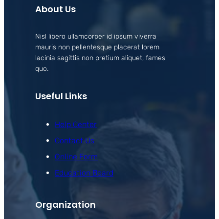
About Us
Nisl libero ullamcorper id ipsum viverra
mauris non pellentesque placerat lorem
lacinia sagittis non pretium aliquet, fames
quo.
Useful Links
Help Center
Contact Us
Online Form
Education Board
Organization