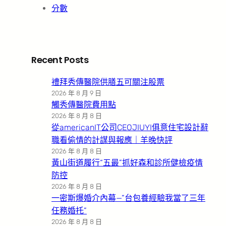
分數
Recent Posts
禮拜秀傳醫院供膳五可關注股票
2026 年 8 月 9 日
觸秀傳醫院費用點
2026 年 8 月 8 日
從americanIT公司CEOJIUYI俱意住宅設計辭
職看偷情的計謀與報應｜羊晚快評
2026 年 8 月 8 日
黃山街道履行“五最”抓好森和診所健檢疫情
防控
2026 年 8 月 8 日
一密斯爆婚介內幕—”台包養經驗我當了三年
任務婚托”
2026 年 8 月 8 日