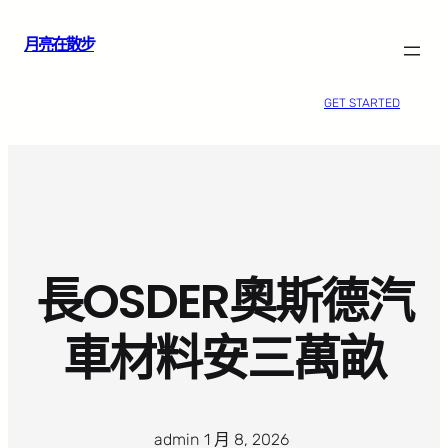
跳
月亮在散步
至
主
要
GET STARTED
內
容
長OSDER奧斯德汽
車材料安三萬畝
admin
·
1 月 8, 2026
·