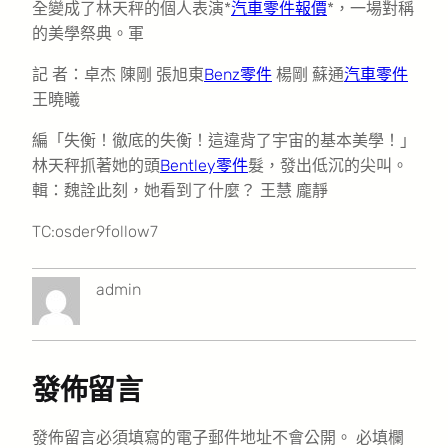
全變成了林天秤的個人表演*
汽車零件報價
*，一場對稱
的美學祭典。軍
記 者：卓杰 陳剛 張旭東
Benz零件
楊剛 蘇通
汽車零件
王曉曦
編「失衡！徹底的失衡！這違背了宇宙的基本美學！」
林天秤抓著她的頭
Bentley零件
髮，發出低沉的尖叫。
輯：魏詮此刻，她看到了什麼？ 王慧 龐靜
TC:osder9follow7
admin
發佈留言
發佈留言必須填寫的電子郵件地址不會公開。
必填欄