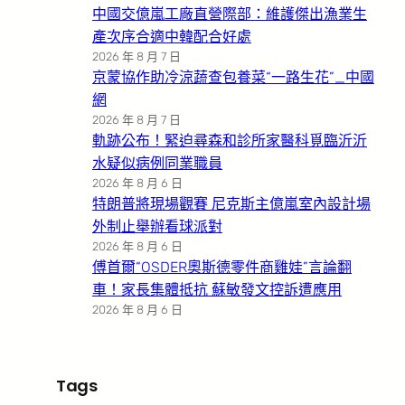
中國交億嵐工廠直營際部：維護傑出漁業生
產次序合適中韓配合好處
2026 年 8 月 7 日
京蒙協作助冷涼蔬查包養菜“一路生花”_中國
網
2026 年 8 月 7 日
軌跡公布！緊迫尋森和診所家醫科覓臨沂沂
水疑似病例同業職員
2026 年 8 月 6 日
特朗普將現場觀賽 尼克斯主億嵐室內設計場
外制止舉辦看球派對
2026 年 8 月 6 日
傅首爾“OSDER奧斯德零件商雞娃”言論翻
車！家長集體抵抗 蘇敏發文控訴遭應用
2026 年 8 月 6 日
Tags