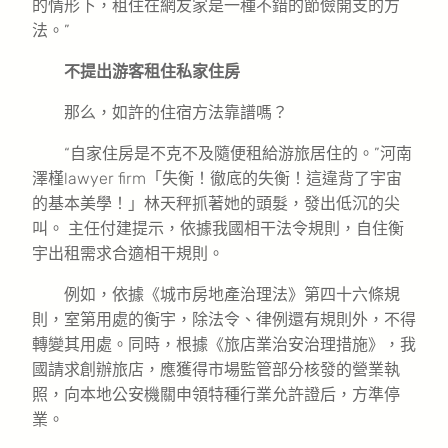
的情形下，租住在網友家是一種不錯的節儉開支的方
法。”
不提出游客租住私家住房
那么，如許的住宿方法靠譜嗎？
“自家住房是不克不及隨便租給游旅居住的。”河南
澤槿lawyer firm「失衡！徹底的失衡！這違背了宇宙
的基本美學！」林天秤抓著她的頭髮，發出低沉的尖
叫。 主任付建提示，依據我國相干法令規則，自住衡
宇出租需求合適相干規則。
例如，依據《城市房地產治理法》第四十六條規
則，室第用處的衡宇，除法令、律例還有規則外，不得
轉變其用處。同時，根據《旅店業治安治理措施》，我
國請求創辦旅店，應獲得市場監管部分核發的營業執
照，向本地公安機關申領特種行業允許證后，方準停
業。