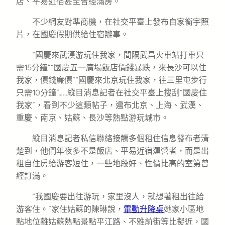
店、平易近宿甚至曾經滿房。
不少網友對準商機，在社交平臺上發布自家衡宇照
片，在國慶假期供給住宿辦事。
“國慶來武漢游玩住我家，間隔武昌火車站打車只
需15分鐘”“國慶五一廣場飯店價錢暴跌，來長沙可以住
我家，價錢廉價”“國慶來北京玩住我家，往三里屯步行
只需10分鐘”……縱目消息記者在社交平臺上搜刮“國慶住
我家”，看到不少這類帖子，遍布北京、上海、武漢、
重慶、南京、姑蘇、長沙等熱點游玩城市。
縱目消息記者私信聯絡接觸多個租住信息發布者清
楚到，他們年夜多不是飯店、平易近宿運營者，而是出
租自住房給游客短住，一些地段好、性價比高的室第曾
經訂滿。
“我國慶要出往游玩，家里沒人，就想著租出往給
游客住。”家住姑蘇的陳琳說，
電動升降桌
她家小區地
點地位離姑蘇熱點景點平江路、不雅前街等比擬近，國