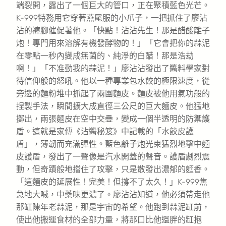
端裂開，露出了一個巨大的管口，正在聚積藍色光芒。
K-999特務用它穿著燕尾服的小爪子，一把抓住了廖沾
沾的褲腳催促著他。「快點！沾沾先生！那是醋酸離子
炮！專門用來溶解有機發酵物的！」「它會把你的蒜泥
在零點一秒內變成無菌的、純淨的白醋！那是浩劫
啊！」「不准動我的蒜泥！」廖沾沾發出了醬料學家對
待信仰般的怒吼。他以一種專業包水餃的極限速度，從
旁邊的麵粉堆中抓起了兩團麵皮。麵皮被他用氣功般的
捏製手法，瞬間擴大成直徑三公尺的巨大麵皮。他猛地
擲出，兩張麵皮在空中交疊，變成一個半透明的防禦護
盾。這就是家傳《沾醬秘笈》中記載的「水餃皮護
盾」，薄韌而充滿彈性。藍色離子炮光束猛烈地擊中麵
皮護盾，發出了一聲像是汽水開蓋的聲音。護盾劇烈震
動，但奇蹟般地擋住了攻擊，只是散發出濃郁的麵香。
「這麵皮的延展性！完美！但撐不了太久！」K-999焦
急地大喊，中藥味更濃了。廖沾沾知道，他必須帶走他
那缸陳年老蒜泥，那是宇宙的希望。他跑到蒜泥缸前，
使出他搬運食材的全部力量，將那口比他還胖的缸抱