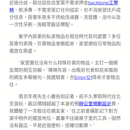
近宿分歧，租住這些自室第不需求押金
backbone工學
椅
、乾淨費，不需求簽訂任何協定，也不消掛號住戶成
分信息。房東年夜多不供給洗澡露、洗發露、浴巾以及
一次性牙刷、拖鞋等飯店標配。
衡宇內房東的私家物品在租住時代若何處置？多位
房東均表現，珍貴物品會鎖起來，家里通俗日常物品則
擺放在原處。
“家里實在沒有什么特殊珍貴的物品，主打一個網
友間的相互信賴。”陳琳先容，出租前也會和前來徵詢
的網友多聊幾句，挑選租客，合
Enjoy121
得來才會租出
往。
南京年夜先生小嚴告知記者，前不久寒假時代往北
京游玩，飯店價錢超越了本身的預
辦公室規劃設計
算，
就體驗了一次租住在網友家，“住之前會攝影記下對方
家中物件的擺放地位，盡量不往碰屋子里的工具，固然
沒有飯店、平易近宿便利，但確切劃算。”