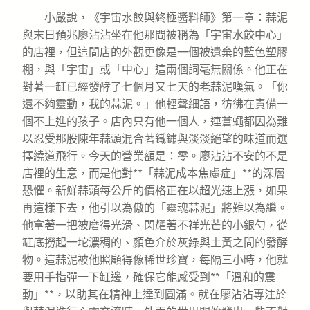
小嚴說，《宇宙水餃與終極醬料師》第一章：蒜泥
與末日預兆廖沾沾坐在他那間被稱為「宇宙水餃中心」
的店裡，但這間店的外觀更像是一個被遺棄的藍色塑膠
棚，與「宇宙」或「中心」這兩個詞毫無關係。他正在
對著一缸已經發酵了七個月又七天的老蒜泥嘆氣。「你
還不夠靈動，我的蒜泥。」他輕聲細語，彷彿在責備一
個不上進的孩子。店內只有他一個人，連蒼蠅都因為難
以忍受那股陳年蒜頭混合著鐵鏽與淡淡絕望的味道而選
擇繞道飛行。今天的營業額是：零。廖沾沾不安的不是
店裡的生意，而是他對**「蒜泥成本焦慮症」**的深層
恐懼。新鮮蒜頭每公斤的價格正在以超光速上漲，如果
再這樣下去，他引以為傲的「靈魂蒜泥」將難以為繼。
他拿著一把被磨得光滑、閃耀著不祥光芒的小銀勺，從
缸底撈起一坨濃稠的、顏色介於灰綠與土黃之間的發酵
物。這蒜泥被他照顧得像稀世珍寶，每隔三小時，他就
要用手指彈一下缸邊，確保它能感受到**「溫和的震
動」**，以助其在精神上達到圓滿。就在廖沾沾專注於