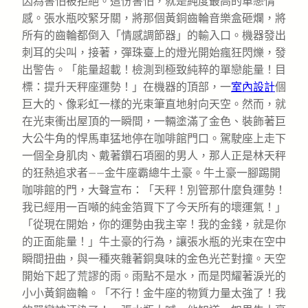
因為害怕被拒絕。這份害怕，就是純度最高的單戀情
感。張水瓶咬緊牙關，將那個黃銅齒輪音樂盒砸爛，將
所有的齒輪都倒入「情感調節器」的輸入口。機器發出
刺耳的尖叫，接著，彈珠臺上的燈光開始瘋狂閃爍，發
出警告。「能量超載！檢測到極致純粹的單戀能量！目
標：提升天秤座運勢！」在機器的頂部，一
室內設計
個
巨大的、像彩虹一樣的光束筆直地射向天空。然而，就
在光束衝出屋頂的一瞬間，一輛塗滿了金色、裝飾著巨
大公牛角的悍馬車猛地停在咖啡館門口。駕駛座上走下
一個全身肌肉、戴著鑽石項圈的男人，那人正是林天秤
的狂熱追求者——金牛座霸總牛土豪。牛土豪一腳踢開
咖啡館的門，大聲宣布：「天秤！別管那什麼負運勢！
我已經用一百噸的純金箔買下了今天所有的壞運氣！」
「從現在開始，你的運勢由我主宰！我的金錢，就是你
的正面能量！」牛土豪的行為，讓張水瓶的光束在空中
瞬間扭曲，與一種夾雜著銅臭味的金色光芒對撞。天空
開始下起了荒謬的雨。雨點不是水，而是閃耀著淚光的
小小黃銅齒輪。「不行！金牛座的物質力量太強了！我