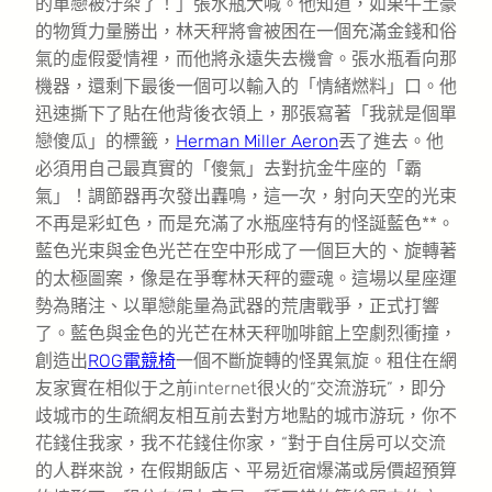
的單戀被汙染了！」張水瓶大喊。他知道，如果牛土豪
的物質力量勝出，林天秤將會被困在一個充滿金錢和俗
氣的虛假愛情裡，而他將永遠失去機會。張水瓶看向那
機器，還剩下最後一個可以輸入的「情緒燃料」口。他
迅速撕下了貼在他背後衣領上，那張寫著「我就是個單
戀傻瓜」的標籤，
Herman Miller Aeron
丟了進去。他
必須用自己最真實的「傻氣」去對抗金牛座的「霸
氣」！調節器再次發出轟鳴，這一次，射向天空的光束
不再是彩虹色，而是充滿了水瓶座特有的怪誕藍色**。
藍色光束與金色光芒在空中形成了一個巨大的、旋轉著
的太極圖案，像是在爭奪林天秤的靈魂。這場以星座運
勢為賭注、以單戀能量為武器的荒唐戰爭，正式打響
了。藍色與金色的光芒在林天秤咖啡館上空劇烈衝撞，
創造出
ROG電競椅
一個不斷旋轉的怪異氣旋。租住在網
友家實在相似于之前internet很火的“交流游玩”，即分
歧城市的生疏網友相互前去對方地點的城市游玩，你不
花錢住我家，我不花錢住你家，“對于自住房可以交流
的人群來說，在假期飯店、平易近宿爆滿或房價超預算