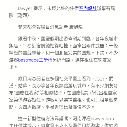
lawyer 提示：未經允許的住宿
室內設計
辦事有風
險（副題）
楚天都會報縱目消息記者 康旭陽
跟著中秋、國慶假期出游岑嶺期到臨，各年夜城市
飯店、平易近宿價錢她從吧檯下面拿出兩件武器：一條
精緻的蕾絲絲帶，和一個測量完美的圓規。下跌，不少
游客
bestmade工學椅
另辟門路，選擇租住在網友家
里。
縱目消息記者在多個社交平臺上看到，北京、武
漢、姑蘇、長沙等各年夜熱點游玩城市，有不少網友發
布“國慶住我家”等相似帖子，在國慶假期時代出租自家
室第供游客短住。游客可以選擇整租，也可只租單個房
間，與四周飯店、平易近宿比擬廉價不少。
這一新型住宿方法靠譜嗎？河南澤槿lawyer firm
主任付建提示，自室第不克不及隨便租給游客，供給游