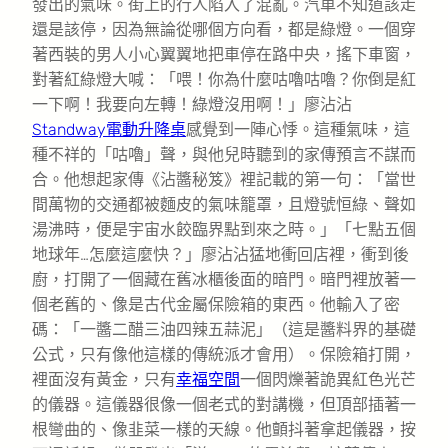
發出的氣味。街上的行人陷入了混亂。汽車不知道該走
還是該停，因為無論從哪個方向看，都是綠燈。一個穿
著西裝的男人小心翼翼地把車停在路中央，搖下車窗，
對著紅綠燈大喊：「喂！你為什麼咕嚕咕嚕？你倒是紅
一下啊！我要向左轉！綠燈沒用啊！」廖沾沾
Standway電動升降桌
感覺到一陣心悸。這種氣味，這
種不祥的「咕嚕」聲，與他兒時聽到的家傳預言不謀而
合。他想起家傳《沾醬秘笈》裡記載的第一句：「當世
間萬物的交通都被麵皮的氣味籠罩，且燈號恒綠、聲如
湯沸時，便是宇宙水餃臨界點到來之時。」「七點五個
地球年…怎麼這麼快？」廖沾沾猛地衝回店裡，衝到後
廚，打開了一個藏在舊冰櫃後面的暗門。暗門裡放著一
個老舊的、像是古代金屬保險箱的東西。他輸入了密
碼：「一醬二醋三油四辣五蒜泥」（這是醬料界的基礎
公式，只有像他這樣的傳統派才會用）。保險箱打開，
裡面沒有黃金，只有
幸福空間
一個閃爍著詭異紅色光芒
的儀器。這儀器很像一個老式的對講機，但頂部插著一
根彎曲的、像韭菜一樣的天線。他顫抖著拿起儀器，按