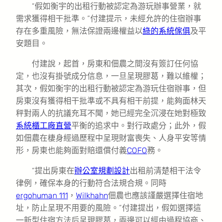
“假如衡宇的出租行動被認定為游玩辦事營業，就
需求獲得相干批準。”付建提示，未經允許的住宿辦事
存在多重風險，無法保證兩邊權益以
綠的系統傢俱
及平
安題目。
付建說，起首，房東和佃農之間沒有簽訂任何協
定，也沒有掛號成分信息，一旦呈現膠葛，難以維權；
其次，假如衡宇的出租行動被認定為游玩住宿辦事，但
房東沒有獲得相干批準或不具有相干前提，能夠面林天
秤對兩人的抗議充耳不聞，她已經完全沉浸在她對極致
系統櫃工廠直營
平衡的追求中。對行政處分；此外，假
如佃農在棲身經過歷程中呈現財富喪失、人身平安等情
形，房東也能夠面對賠還償付義
COFO
務。
“提出房東在
辦公室規劃設計
出租前清楚相干法令
律例，確保本身的行動符合法規合規。同時
ergohuman 111
，
Wilkhahn
佃農也應該謹嚴選擇住宿地
址，防止呈現不用要的風險。”付建提出，假如選擇這
一新型住宿方法后呈現膠葛，兩邊可以經由過程協商、