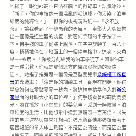
地掃了一眼他那輛垂直貼在牆上的掀背車，語氣冰冷。
「新手，你的車技像一團混亂的毛線球。你污染了泊車
維度的純粹性。」「但你的後視鏡貼紙——『永不放
棄』，讓我看到了一絲愚蠢的勇氣。」車影大人突然掏
出一個像是遙控器的裝置，對著何手殘的車子按了一
下。何手殘的車子從牆上脫落，在空中旋轉了一百八十
度，穩穩地停在了地面上的一個停車格中。這次，夾角
是——零度。「你被分配給我的泊車學徒了。如果泊車
是一種宗教，你就是那個連方向盤都沒摸過的新信
徒。」她指了指旁邊一輛像是巨型嬰兒車
系統櫃工廠直
營
的改造車：「這是你的訓練工具，從現在開始，你得
學會如何在零點零零一秒內，將這輛車精準停入對
辦公
家具
面的針眼大小的車位裡。」何手殘看著那輛閃閃發
光、還在播放《小星星》的嬰兒車，感到一陣眩暈。泊
車維度的生活，比他想象中還要無理頭一百萬倍。《失
控的星座運勢與單戀狂想曲》張水瓶從他那張覆蓋著七
層舊報紙的單人床上驚醒，不是因為鬧鐘，而是因為屋
頂傳來了一陣震耳欲聾的廣播聲。「緊急！緊急！今日