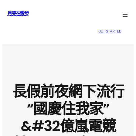
跳
月亮在散步
至
主
要
GET STARTED
內
容
長假前夜網下流行
“國慶住我家”
&#32億嵐電競