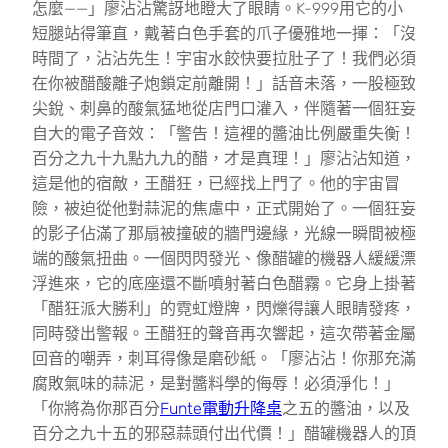
怎麼——」廖沾沾驚訝地瞪大了眼睛。K-999用它的小
短腿站得筆直，戴著白色手套的爪子優雅地一揮：「沒
時間了，沾沾先生！宇宙水餃快要拉肚子了！我們必須
在你被醋酸離子炮鎖定前離開！」話音未落，一股極致
尖銳、刺鼻的酸氣猛地從店門口灌入，伴隨著一個狂妄
自大的電子音效：「警告！這裡的醬油比例嚴重失衡！
百分之九十九點九九的醋，才是真理！」廖沾沾知道，
這是他的宿敵，王醋狂，已經找上門了。他的宇宙冒
險，被迫從他對蒜泥的焦慮中，正式開始了。一個狂妄
的影子佔滿了那扇被撞破的牆門邊緣，光線一瞬間被極
端的酸氣扭曲。一個閃閃發光、像醋罐的機器人緩緩漂
浮進來，它的底座還不斷噴射著白色醋霧。它身上掛著
「醋狂派大勝利」的霓虹燈牌，閃爍得讓人眼睛發疼，
同時發出警報。王醋狂的聲音再次響起，這次帶著金屬
回音的嘲弄，刺耳得像是磨砂紙。「廖沾沾！你那充滿
腐敗氣味的蒜泥，是對醬料學的侮辱！必須淨化！」
「你將為你那百分
Funte電動升降桌
之五的醬油，以及
百分之九十五的邪惡蒜頭付出代價！」醋罐機器人的頂