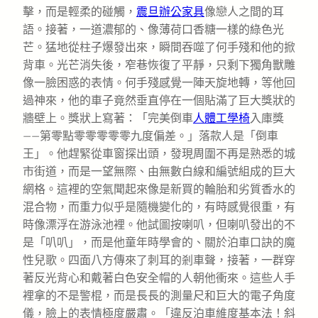
擊，而是輕柔的碰觸，
震旦辦公家具
像戀人之間的耳
語。接著，一道濃郁的、像薄荷口香糖一樣的綠色光
芒。猛地從柱子爆發出來，瞬間吞噬了何手殘和他的掀
背車。光芒消失後，窄巷恢復了平靜，只剩下獨角獸雕
像一臉困惑的表情。何手殘感覺一陣天旋地轉，等他回
過神來，他的車子竟然垂直停在一個貼滿了巨大獎狀的
牆壁上。獎狀上寫著：「完美倒車
人體工學椅
入庫獎
——第零點零零零零零九度偏差。」落款人是「倒車
王」。他趕緊從車窗探出頭，發現周圍不再是熟悉的城
市街道，而是一望無際、由無數白線和編號組成的巨大
網格。這裡的空氣聞起來像是新買的輪胎和劣質香水的
混合物，而重力似乎是隨機變化的，有時感覺很重，有
時像漂浮在游泳池裡。他試圖按喇叭，但喇叭發出的不
是「叭叭」，而是他童年時學會的、關於泊車口訣的魔
性兒歌。四面八方傳來了刺耳的剎車聲，接著，一群穿
著反光背心和戴著白色安全帽的人朝他衝來。這些人手
裡拿的不是警棍，而是長長的測量尺和巨大的電子角度
儀，臉上的表情極度嚴肅。「違反泊車維度基本法！斜