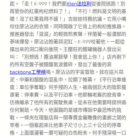
起。「走！K-999！我們要
Xten法拉利
從後院逃跑！別
再管你的紅棗枸杞燃料了！」「不行！燃料是文明的基
礎！沒了紅棗我飛不遠！」吉娃娃特務抗議。它用小嘴
咬住廖沾沾的衣領，同時開啟了它背上的枸杞推進器。
推進器發出「滋滋」的輕微煎煮聲，伴隨著一股濃郁的
蔘味爆發。廖沾沾抱著蒜泥缸、K-999咬著他，一起從
撞出來的洞口衝向後院。王醋狂的醋罐機器人發出尖
叫：「別想逃！醬油黨餘孽！我會追上你！」店內剩下
的所有空盤子被醋酸氣波震碎，發出了最後的哀
backbone工學椅
鳴。廖沾沾的宇宙冒險，就在這片蒜
泥、中藥和醋酸的混亂中，拉開了帷幕。《平行泊車維
度：車位爭奪戰》何手殘的人生，被兩個巨大的陰影籠
罩著：停車費，以及平行泊車。他那輛老舊的掀背車，
彷彿繼承了他所有的駕駛焦慮，從未在他需要時提供過
任何幫助。今天，他面臨的是城市傳說中最恐怖的挑
戰，一條夾在理髮店與一間專賣金屬雕像的畫廊之間的
窄巷。一個看起來比他車子尺寸小上三十公分的停車
格，上面還灑著一層可疑的白色粉末。何手殘深吸一口