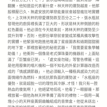
翻騰，他知道這代表著什麼。林天秤的運勢越差，他那
股積壓已久、無處安放的單戀能量就會越發瘋狂地實體
化。上次林天秤的戀愛運勢跌至百分之二十，張水瓶就
發現他的廚房裡長滿了巨大的、形狀是林天秤側臉的粉
紅色蘑菇。他必須在今天結束前，將林天秤的運勢至少
提升到零。否則，他那份單戀就會變成某種具備攻擊性
的實體。他緊張地跑進他堆滿了星座圖表和過期甜甜圈
的地下室，那裡放著他的秘密武器。「我需要星象學輔
助儀！」他衝到一個像是老式彈珠臺的機器前，上面貼
滿了「巨蟹座已哭」、「處女座勿碰」等警告標籤。這
是他用廢棄的唱片機和一個不知名的外星計算器改造而
成的「情感調節器」。他必須輸入一種極具感染力的正
面情緒作為燃料，來抵抗那負面的運勢波。「水瓶座的
優勢，就是超脫一切的理性與冷靜…才怪！我只有一腔
熱血的傻氣啊！」他絕望地低吼。他看了一眼腳邊。那
裡放著一個他為林天秤準備了兩年的禮物：一個用一萬
塊小小的天秤座黃銅齒輪組成的音樂盒。他從未送出，