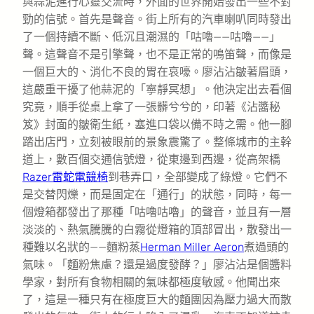
與蒜泥進行心靈交流時，外面的世界開始發出一些不對
勁的信號。首先是聲音。街上所有的汽車喇叭同時發出
了一個持續不斷、低沉且潮濕的「咕嚕——咕嚕——」
聲。這聲音不是引擎聲，也不是正常的鳴笛聲，而像是
一個巨大的、消化不良的胃在哀嚎。廖沾沾皺著眉頭，
這嚴重干擾了他蒜泥的「寧靜冥想」。他決定出去看個
究竟，順手從桌上拿了一張髒兮兮的，印著《沾醬秘
笈》封面的皺衛生紙，塞進口袋以備不時之需。他一腳
踏出店門，立刻被眼前的景象震驚了。整條城市的主幹
道上，數百個交通信號燈，從東邊到西邊，從高架橋
Razer雷蛇電競椅
到巷弄口，全部變成了綠燈。它們不
是交替閃爍，而是固定在「通行」的狀態，同時，每一
個燈箱都發出了那種「咕嚕咕嚕」的聲音，並且有一層
淡淡的、熱氣騰騰的白霧從燈箱的頂部冒出，散發出一
種難以名狀的——麵粉蒸
Herman Miller Aeron
煮過頭的
氣味。「麵粉焦慮？還是過度發酵？」廖沾沾是個醬料
學家，對所有食物相關的氣味都極度敏感。他聞出來
了，這是一種只有在極度巨大的麵團因為壓力過大而散