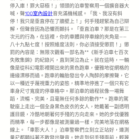
停入庫！罪大惡極！」領頭的泊車警察用一個擴音器大
喊，聲
100室內設計
音充滿機械感。「我、我沒有斜
停！我只是垂直停在了牆壁上！」何手殘趕緊為自己辯
解，但聲音因為恐懼而顫抖。「垂直泊車？那是在第三
次元的行為，在這裡，你的車體與停車線的夾角是——
八十九點七度！按照維度法則，你必須接受懲罰！」懲
罰的內容是：無限次觀看一部名為**《新手泊車七百次
失敗集錦》的紀錄片，直到哭泣為止。就在這時，一輛
像是從科幻電影裡開出來的黑色跑車，優雅地從網格的
邊緣漂移而過。跑車的輪胎發出令人陶醉的摩擦聲，它
以一種近乎蔑視重力的姿態，精準地停進了一個只有它
車身尺寸寬度的停車格中。那泊車的過程就像一場舞
蹈，流暢、完美，且毫無任何多餘的動作**。跑車的駕
駛座上走出一個全身黑色皮衣的女人，她戴著一副透明
護目鏡，冷酷地朝著何手殘的方向走來。她的步伐優雅
而精準，每一步都像是被測量過一樣，完美地落在網格
線上。「車影大人！」泊車警察們立刻立正站好，連測
量尺都顫抖著不敢發出聲音。她走到何手殘面前，輕蔑