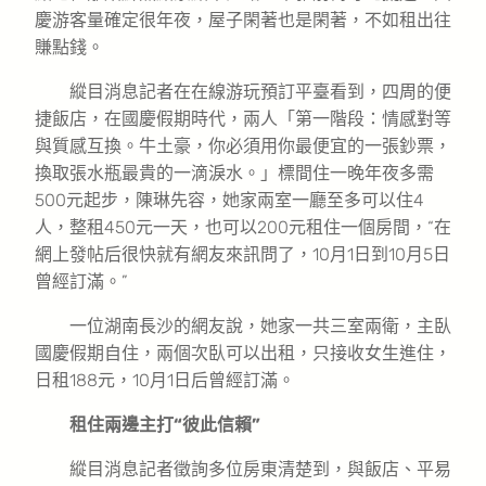
慶游客量確定很年夜，屋子閑著也是閑著，不如租出往
賺點錢。
縱目消息記者在在線游玩預訂平臺看到，四周的便
捷飯店，在國慶假期時代，兩人「第一階段：情感對等
與質感互換。牛土豪，你必須用你最便宜的一張鈔票，
換取張水瓶最貴的一滴淚水。」標間住一晚年夜多需
500元起步，陳琳先容，她家兩室一廳至多可以住4
人，整租450元一天，也可以200元租住一個房間，“在
網上發帖后很快就有網友來訊問了，10月1日到10月5日
曾經訂滿。”
一位湖南長沙的網友說，她家一共三室兩衛，主臥
國慶假期自住，兩個次臥可以出租，只接收女生進住，
日租188元，10月1日后曾經訂滿。
租住兩邊主打“彼此信賴”
縱目消息記者徵詢多位房東清楚到，與飯店、平易