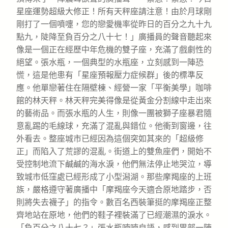
星座運勢超級大修正！所有天秤座請注意！由於月球剛
剛打了一個噴嚏，您的戀愛機率從昨日的百分之九十九
點九，陡降至負百分之八十七！」廣播員的聲音聽起來
像是一個正在經歷中年危機的雙子座，充滿了戲劇性的
絕望。張水瓶，一個典型的水瓶座，立刻感到一陣恐
慌，這是他患有「星座預報壓力症候群」後的標準反
應。他單戀著住在隔壁棟、經營一家「平衡美學」咖啡
館的林天秤。林天秤完美得像是從黃金分割線中走出來
的藝術品。而張水瓶的人生，則像一團被獅子座暴君隨
意亂踢的毛線球，充滿了混亂與錯位。他衝到窗邊，往
外看去。整座城市已經因為這個突如其來的「超級修
正」而陷入了荒謬的混亂。街道上的雙魚座們，開始不
受控制地流下鹹鹹的海水淚，他們無法停止地哭泣，導
致城市低窪處已經形成了小型潟湖。那些摩羯座的上班
族，嚴格遵守著廣播中「摩羯座今天適合原地踏步，否
則將失去襪子」的指令。數百名西裝筆挺的摩羯座正整
齊地站在原地，他們的鞋子裡裝滿了已經潮濕的淚水。
「負百分之八十七？」張水瓶喃喃自語，感到胃部一陣