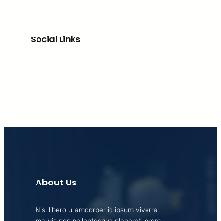
Social Links
Facebook
X
LinkedIn
Instagram
About Us
Nisl libero ullamcorper id ipsum viverra
mauris non pellentesque placerat lorem