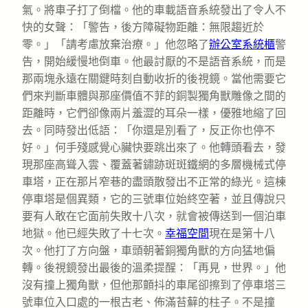
氣。將車子打了倒檔。他的車載語音系統發出了令人不
快的女聲：「警告，後方障礙物距離：無限趨近於
零。」「請考慮放棄治療。」他忽略了
辦公室系統櫃
警
告，開始緩慢地倒車。他最討厭的不是語音系統，而是
那兩塊永遠在關鍵時刻自動收折的後視鏡。當他需要它
們來判斷車體與那座價值不菲的銅製獨角獸雕像之間的
距離時，它們卻像兩片羞澀的耳朵一樣，優雅地縮了回
去。同時發出低語：「你還是別看了，反正你也停不
好。」何手殘感覺心臟快要跳出來了。他轉頭看去，發
現那座高聳入雲、覆蓋著鏽跡斑斑鐵網的多層機械式停
車塔，正在那片窄巷的盡頭散發出不正常的綠光。這棟
停車塔是個異類，它的三號車位始終空著，並且傳說只
要有人敢在它面前失敗十八次，就會被傳送到一個泊車
地獄。他已經失敗了十七次。
幸福空間
現在是第十八
次。他打了方向盤，車頭朝著銅獨角獸的方向猛地偏
轉。後視鏡發出最後的溫柔提醒：「再見，世界。」他
沒有撞上獨角獸，但他那顫抖的車尾卻擦到了停車塔三
號車位入口處的一根古老、佈滿苔蘚的柱子。不是撞