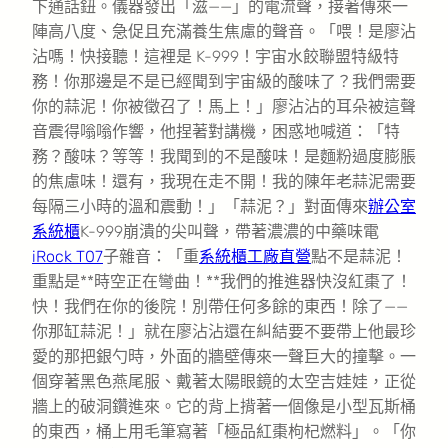
下通話鈕。儀器發出「滋——」的電流聲，接著傳來一
陣高八度、急促且充滿養生焦慮的聲音。「喂！是廖沾
沾嗎！快接聽！這裡是 K-999！宇宙水餃聯盟特級特
務！你那邊是不是已經聞到宇宙級的酸味了？我們需要
你的蒜泥！你被徵召了！馬上！」廖沾沾的耳朵被這聲
音震得嗡嗡作響，他捏著對講機，困惑地喊道：「特
務？酸味？等等！我聞到的不是酸味！是麵粉過度膨脹
的焦慮味！還有，我現在走不開！我的陳年老蒜泥需要
每隔三小時的溫和震動！」「蒜泥？」對面傳來
辦公室
系統櫃
K-999崩潰的尖叫聲，帶著濃濃的中藥味電
iRock T07
子雜音：「重
系統櫃工廠直營
點不是蒜泥！
重點是**時空正在彎曲！**我們的推進器快沒紅棗了！
快！我們在你的後院！別帶任何多餘的東西！除了——
你那缸蒜泥！」就在廖沾沾還在糾結要不要帶上他最珍
愛的那把銀勺時，外面的牆壁傳來一聲巨大的撞擊。一
個穿著黑色燕尾服、戴著太陽眼鏡的太空吉娃娃，正從
牆上的破洞鑽進來。它的背上揹著一個像是小型瓦斯桶
的東西，桶上用毛筆寫著「極品紅棗枸杞燃料」。「你