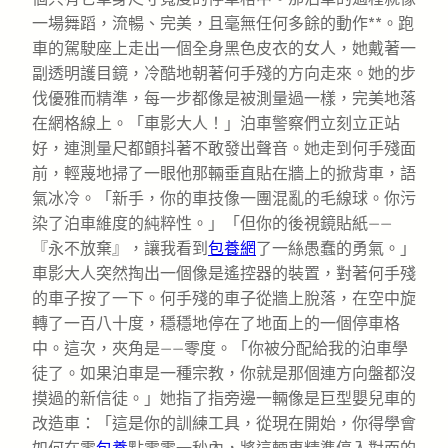
一場舞蹈，流暢、完美，且毫無任何多餘的動作**。跑
車的駕駛座上走出一個全身黑色皮衣的女人，她戴著一
副透明護目鏡，冷酷地朝著何手殘的方向走來。她的步
伐優雅而精準，每一步都像是被測量過一樣，完美地落
在網格線上。「車影大人！」泊車警察們立刻立正站
好，連測量尺都顫抖著不敢發出聲音。她走到何手殘面
前，輕蔑地掃了一眼他那輛垂直貼在牆上的掀背車，語
氣冰冷。「新手，你的車技像一團混亂的毛線球。你污
染了泊車維度的純粹性。」「但你的後視鏡貼紙——
『永不放棄』，讓我看到
包養網
了一絲愚蠢的勇氣。」
車影大人突然掏出一個像是遙控器的裝置，對著何手殘
的車子按了一下。何手殘的車子從牆上脫落，在空中旋
轉了一百八十度，穩穩地停在了地面上的一個停車格
中。這次，夾角是——零度。「你被分配給我的泊車學
徒了。如果泊車是一種宗教，你就是那個連方向盤都沒
摸過的新信徒。」她指了指旁邊一輛像是巨型嬰兒車的
改造車：「這是你的訓練工具，從現在開始，你得學會