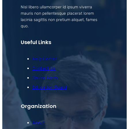
Nisl libero ullamcorper id ipsum viverra
mauris non pellentesque placerat lorem
lacinia sagittis non pretium aliquet, fames
quo.
Useful Links
Help Center
Contact Us
Online Form
Education Board
Organization
About