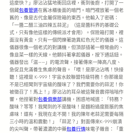
這麼快？」廖沾沾猛地衝回店裡，衝到後廚，打開了一
個藏
包養管道
在舊冰櫃後面的暗門。暗門裡放著一個老
舊的、像是古代金屬保險箱的東西。他輸入了密碼：
「一醬二醋三油四辣五蒜泥」（這是醬料界的基礎公
式，只有像他這樣的傳統派才會用）。保險箱打開，裡
面沒有黃金，只有一個閃爍著詭異紅色光芒的儀器。這
儀器很像一個老式的對講機，但頂部插著一根彎曲的、
像韭菜一樣的天線。他顫抖著拿起儀器，按下通話鈕。
儀器發出「滋——」的電流聲，接著傳來一陣高八度、
急促且充滿養生焦慮的聲音。「喂！是廖沾沾嗎！快接
聽！這裡是 K-999！宇宙水餃聯盟特級特務！你那邊是
不是已經聞到宇宙級的酸味了？我們需要你的蒜泥！你
被徵召了！馬上！」廖沾沾的耳朵被這聲音震得嗡嗡作
響，他捏著對
包養俱樂部
講機，困惑地喊道：「特務？
酸味？等等！我聞到的不是酸味！是麵粉過度膨脹的焦
慮味！還有，我現在走不開！我的陳年老蒜泥需要每隔
三小時的溫和震動！」「蒜泥？」對面傳來K-999崩潰
的尖叫聲，帶著濃濃的中藥
包養行情
味電子雜音：「重