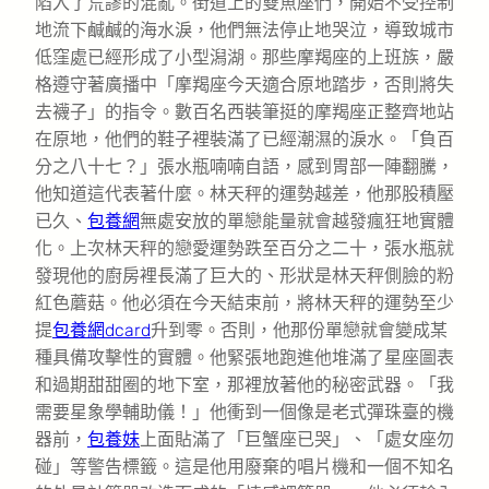
陷入了荒謬的混亂。街道上的雙魚座們，開始不受控制
地流下鹹鹹的海水淚，他們無法停止地哭泣，導致城市
低窪處已經形成了小型潟湖。那些摩羯座的上班族，嚴
格遵守著廣播中「摩羯座今天適合原地踏步，否則將失
去襪子」的指令。數百名西裝筆挺的摩羯座正整齊地站
在原地，他們的鞋子裡裝滿了已經潮濕的淚水。「負百
分之八十七？」張水瓶喃喃自語，感到胃部一陣翻騰，
他知道這代表著什麼。林天秤的運勢越差，他那股積壓
已久、
包養網
無處安放的單戀能量就會越發瘋狂地實體
化。上次林天秤的戀愛運勢跌至百分之二十，張水瓶就
發現他的廚房裡長滿了巨大的、形狀是林天秤側臉的粉
紅色蘑菇。他必須在今天結束前，將林天秤的運勢至少
提
包養網dcard
升到零。否則，他那份單戀就會變成某
種具備攻擊性的實體。他緊張地跑進他堆滿了星座圖表
和過期甜甜圈的地下室，那裡放著他的秘密武器。「我
需要星象學輔助儀！」他衝到一個像是老式彈珠臺的機
器前，
包養妹
上面貼滿了「巨蟹座已哭」、「處女座勿
碰」等警告標籤。這是他用廢棄的唱片機和一個不知名