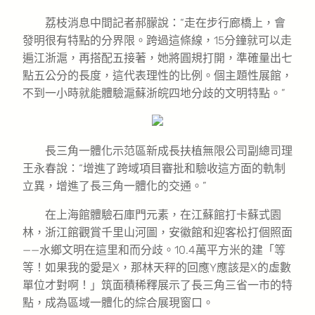
荔枝消息中間記者郝朦說：“走在步行廊橋上，會
發明很有特點的分界限。跨過這條線，15分鐘就可以走
遍江浙滬，再搭配五接著，她將圓規打開，準確量出七
點五公分的長度，這代表理性的比例。個主題性展館，
不到一小時就能體驗滬蘇浙皖四地分歧的文明特點。”
長三角一體化示范區新成長扶植無限公司副總司理
王永春說：“增進了跨域項目審批和驗收這方面的軌制
立異，增進了長三角一體化的交通。”
在上海館體驗石庫門元素，在江蘇館打卡蘇式園
林，浙江館觀賞千里山河圖，安徽館和迎客松打個照面
——水鄉文明在這里和而分歧。10.4萬平方米的建「等
等！如果我的愛是X，那林天秤的回應Y應該是X的虛數
單位才對啊！」筑面積稀釋展示了長三角三省一市的特
點，成為區域一體化的綜合展現窗口。