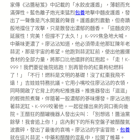
家傳《沾醬秘笈》中記載的「水餃皮護盾」，薄韌而充
滿彈性。藍色離子炮光束猛烈
包養
地擊中麵皮護盾，發
出了一聲像是汽水開蓋的聲音。護盾劇烈震動，但奇蹟
般地擋住了攻擊，只是散發出濃郁的麵香。「這麵皮的
延展性！完美！但撐不了太久！」K-999焦急地大喊，
中藥味更濃了。廖沾沾知道，他必須帶走他那缸陳年老
蒜泥，那是宇宙的希望。他跑到蒜泥缸前，使出他搬運
食材的全部力量，將那口比他還胖的缸抱起。「走！K-
999！我們要從後院逃跑！別再管你的紅棗枸杞燃料
了！」「不行！燃料是文明的基礎！沒了紅棗我飛不
遠！」吉娃娃特務抗議。它用小嘴咬住廖沾沾的衣領，
同時開啟了它背上的枸杞推進器。推進器發出「滋滋」
的輕微煎煮聲，伴隨著一股濃郁的蔘味爆發。廖沾沾抱
著蒜泥缸、K-999咬著他，一起從撞出來的洞口衝向後
院。王醋狂的醋罐機器人發出尖叫：「別想逃！醬油黨
餘孽！我會追上你！」店內剩下的所有空盤子被醋酸氣
波震碎，發出了最後的哀鳴。廖沾沾的宇宙冒險，
包養
就在這片蒜泥、中藥和醋酸的混亂中，拉開了帷幕。