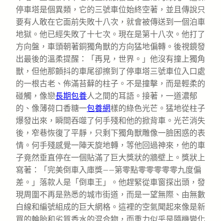
停車塔是個異類，它的三號車位始終空著，並且傳說只
要有人敢在它面前失敗十八次，就會被傳送到一個泊車
地獄。他已經失敗了十七次。現在是第十八次。他打了
方向盤，車頭朝著銅獨角獸的方向猛地偏轉。後視鏡發
出最後的溫柔提醒：「再見，世界。」他沒有撞上獨角
獸，但他那顫抖的車尾卻擦到了停車塔三號車位入口處
的一根古老、佈滿苔蘚的柱子。不是撞擊，而是輕柔的
碰觸，像戀
長期包養
人之間的耳語。接著，一道濃郁
的、像薄荷口香糖一
包養網
樣的綠色光芒。猛地從柱子
爆發出來，瞬間吞噬了何手殘和他的掀背車。光芒消失
後，窄巷恢復了平靜，只剩下獨角獸雕像一臉困惑的表
情。何手殘感覺一陣天旋地轉，等他回過神來，他的車
子竟然垂直停在一個貼滿了巨大獎狀的牆壁上。獎狀上
寫著：「完美倒車入庫獎——第零點零零零零零九度偏
差。」落款人是「倒車王」。他趕緊從車窗探出頭，發
現周圍不再是熟悉的城市街道，而是一望無際、由無數
白線和編號組成的巨大網格。這裡的空氣聞起來像是新
買的輪胎和劣質香水的混合物，而重力似乎是隨機變化