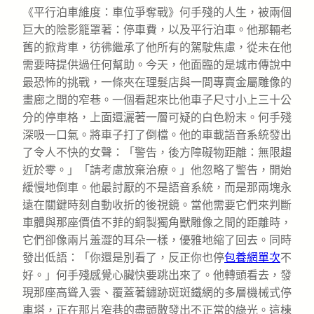
《平行泊車維度：車位爭奪戰》何手殘的人生，被兩個
巨大的陰影籠罩著：停車費，以及平行泊車。他那輛老
舊的掀背車，彷彿繼承了他所有的駕駛焦慮，從未在他
需要時提供過任何幫助。今天，他面臨的是城市傳說中
最恐怖的挑戰，一條夾在理髮店與一間專賣金屬雕像的
畫廊之間的窄巷。一個看起來比他車子尺寸小上三十公
分的停車格，上面還灑著一層可疑的白色粉末。何手殘
深吸一口氣。將車子打了倒檔。他的車載語音系統發出
了令人不快的女聲：「警告，後方障礙物距離：無限趨
近於零。」「請考慮放棄治療。」他忽略了警告，開始
緩慢地倒車。他最討厭的不是語音系統，而是那兩塊永
遠在關鍵時刻自動收折的後視鏡。當他需要它們來判斷
車體與那座價值不菲的銅製獨角獸雕像之間的距離時，
它們卻像兩片羞澀的耳朵一樣，優雅地縮了回去。同時
發出低語：「你還是別看了，反正你也停
包養網單次
不
好。」何手殘感覺心臟快要跳出來了。他轉頭看去，發
現那座高聳入雲、覆蓋著鏽跡斑斑鐵網的多層機械式停
車塔，正在那片窄巷的盡頭散發出不正常的綠光。這棟