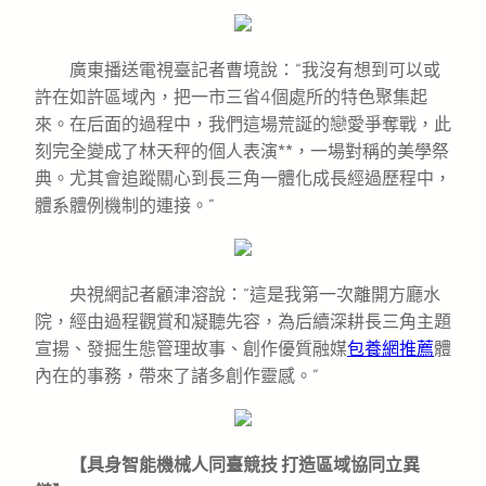
廣東播送電視臺記者曹境說：“我沒有想到可以或
許在如許區域內，把一市三省4個處所的特色聚集起
來。在后面的過程中，我們這場荒誕的戀愛爭奪戰，此
刻完全變成了林天秤的個人表演**，一場對稱的美學祭
典。尤其會追蹤關心到長三角一體化成長經過歷程中，
體系體例機制的連接。”
央視網記者顧津溶說：“這是我第一次離開方廳水
院，經由過程觀賞和凝聽先容，為后續深耕長三角主題
宣揚、發掘生態管理故事、創作優質融媒
包養網推薦
體
內在的事務，帶來了諸多創作靈感。”
【具身智能機械人同臺競技 打造區域協同立異