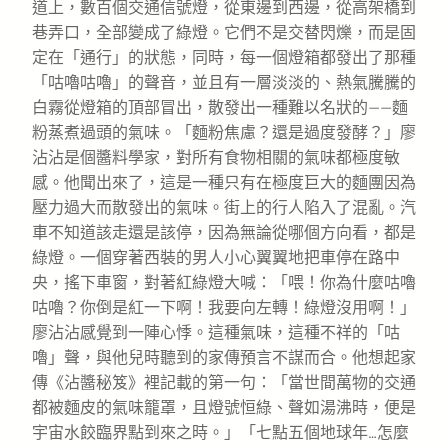
道上，數百個交通信號燈，從東邊到西邊，從高架橋到
巷弄口，全部變成了綠燈。它們不是交替閃爍，而是固
定在「通行」的狀態，同時，每一個燈箱都發出了那種
「咕嚕咕嚕」的聲音，並且有一層淡淡的、熱氣騰騰的
白霧從燈箱的頂部冒出，散發出一種難以名狀的——麵
粉蒸煮過頭的氣味。「麵粉焦慮？還是過度發酵？」廖
沾沾是個醬料學家，對所有食物相關的氣味都極度敏
感。他聞出來了，這是一種只有在極度巨大的麵團因為
壓力過大而散發出的氣味。街上的行人陷入了混亂。汽
車不知道該走還是該停，因為無論從哪個方向看，都是
綠燈。一個穿著西裝的男人小心翼翼地把車停在路中
央，搖下車窗，對著紅綠燈大喊：「喂！你為什麼咕嚕
咕嚕？你倒是紅一下啊！我要向左轉！綠燈沒用啊！」
廖沾沾感覺到一陣心悸。這種氣味，這種不祥的「咕
嚕」聲，與他兒時聽到的家傳預言不謀而合。他想起家
傳《沾醬秘笈》裡記載的第一句：「當世間萬物的交通
都被麵皮的氣味籠罩，且燈號恒綠、聲如湯沸時，便是
宇宙水餃臨界點到來之時。」「七點五個地球年…怎麼