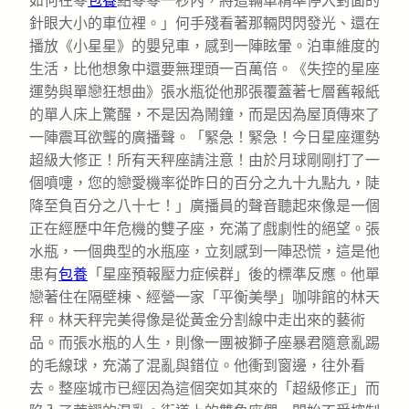
如何在零
包養
點零零一秒內，將這輛車精準停入對面的
針眼大小的車位裡。」何手殘看著那輛閃閃發光、還在
播放《小星星》的嬰兒車，感到一陣眩暈。泊車維度的
生活，比他想象中還要無理頭一百萬倍。《失控的星座
運勢與單戀狂想曲》張水瓶從他那張覆蓋著七層舊報紙
的單人床上驚醒，不是因為鬧鐘，而是因為屋頂傳來了
一陣震耳欲聾的廣播聲。「緊急！緊急！今日星座運勢
超級大修正！所有天秤座請注意！由於月球剛剛打了一
個噴嚏，您的戀愛機率從昨日的百分之九十九點九，陡
降至負百分之八十七！」廣播員的聲音聽起來像是一個
正在經歷中年危機的雙子座，充滿了戲劇性的絕望。張
水瓶，一個典型的水瓶座，立刻感到一陣恐慌，這是他
患有
包養
「星座預報壓力症候群」後的標準反應。他單
戀著住在隔壁棟、經營一家「平衡美學」咖啡館的林天
秤。林天秤完美得像是從黃金分割線中走出來的藝術
品。而張水瓶的人生，則像一團被獅子座暴君隨意亂踢
的毛線球，充滿了混亂與錯位。他衝到窗邊，往外看
去。整座城市已經因為這個突如其來的「超級修正」而