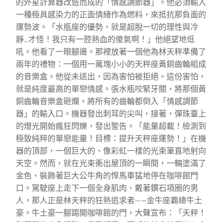
的外星計算器改造而成的「情感調節器」。他必須輸入
一種極具感染力的正面情緒作為燃料，來抵抗那負面的
運勢波。「水瓶座的優勢，就是超脫一切的理性與冷
靜…才怪！我只有一腔熱血的傻氣啊！」他絕望地低
吼。他看了一眼腳邊。那裡放著一個他為林天秤準備了
兩年的禮物：一個用一萬塊小小的天秤座黃銅齒輪組成
的音樂盒。他從未送出，因為害怕被拒絕。這份害怕，
就是純度最高的單戀情感。張水瓶咬緊牙關，將那個黃
銅齒輪音樂盒砸爛，將所有的齒輪都倒入「情感調節
器」的輸入口。機器發出刺耳的尖叫，接著，彈珠臺上
的燈光開始瘋狂閃爍，發出警告。「能量超載！檢測到
極致純粹的單戀能量！目標：提升天秤座運勢！」在機
器的頂部，一個巨大的、像彩虹一樣的光束筆直地射向
天空。然而，就在光束衝出屋頂的一瞬間，一輛塗滿了
金色、裝飾著巨大公牛角的悍馬車猛地停在咖啡館門
口。駕駛座上走下一個全身肌肉、戴著鑽石項圈的男
人，那人正是林天秤的狂熱追求者——金牛座霸總牛土
豪。牛土豪一腳踢開咖啡館的門，大聲宣布：「天秤！