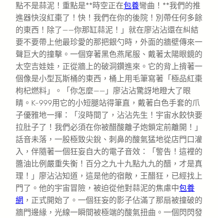
點不是蒜泥！重點是**時空正在
包養
彎曲！**我們的推
進器快沒紅棗了！快！我們在你的後院！別帶任何多餘
的東西！除了——你那缸蒜泥！」就在廖沾沾還在糾結
要不要帶上他最珍愛的那把銀勺時，外面的牆壁傳來一
聲巨大的撞擊。一個穿著黑色燕尾服、戴著太陽眼鏡的
太空吉娃娃，正從牆上的破洞鑽進來。它的背上揹著一
個像是小型瓦斯桶的東西，桶上用毛筆寫著「極品紅棗
枸杞燃料」。「你怎麼——」廖沾沾驚訝地瞪大了眼
睛。K-999用它的小短腿站得筆直，戴著白色手套的爪
子優雅地一揮：「沒時間了，沾沾先生！宇宙水餃快要
拉肚子了！我們必須在你被醋酸離子炮鎖定前離開！」
話音未落，一股極致尖銳、刺鼻的酸氣猛地從店門口灌
入，伴隨著一個狂妄自大的電子音效：「警告！這裡的
醬油比例嚴重失衡！百分之九十九點九九的醋，才是真
理！」廖沾沾知道，這是他的宿敵，王醋狂，已經找上
門了。他的宇宙冒險，被迫從他對蒜泥的焦慮中
包養
網
，正式開始了。一個狂妄的影子佔滿了那扇被撞破的
牆門邊緣，光線一瞬間被極端的酸氣扭曲。一個閃閃發