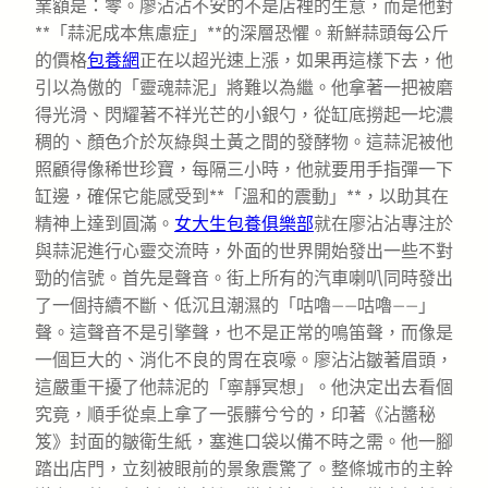
業額是：零。廖沾沾不安的不是店裡的生意，而是他對
**「蒜泥成本焦慮症」**的深層恐懼。新鮮蒜頭每公斤
的價格
包養網
正在以超光速上漲，如果再這樣下去，他
引以為傲的「靈魂蒜泥」將難以為繼。他拿著一把被磨
得光滑、閃耀著不祥光芒的小銀勺，從缸底撈起一坨濃
稠的、顏色介於灰綠與土黃之間的發酵物。這蒜泥被他
照顧得像稀世珍寶，每隔三小時，他就要用手指彈一下
缸邊，確保它能感受到**「溫和的震動」**，以助其在
精神上達到圓滿。
女大生包養俱樂部
就在廖沾沾專注於
與蒜泥進行心靈交流時，外面的世界開始發出一些不對
勁的信號。首先是聲音。街上所有的汽車喇叭同時發出
了一個持續不斷、低沉且潮濕的「咕嚕——咕嚕——」
聲。這聲音不是引擎聲，也不是正常的鳴笛聲，而像是
一個巨大的、消化不良的胃在哀嚎。廖沾沾皺著眉頭，
這嚴重干擾了他蒜泥的「寧靜冥想」。他決定出去看個
究竟，順手從桌上拿了一張髒兮兮的，印著《沾醬秘
笈》封面的皺衛生紙，塞進口袋以備不時之需。他一腳
踏出店門，立刻被眼前的景象震驚了。整條城市的主幹