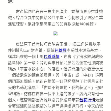
鏈】
財產協同也在長三角出色演出。姑蘇市具身智能機
械人綜合立異中間供給公共平臺，今朝吸引了18家企業
進駐練習，累計采集高東西的品質數據超140萬條。
魔法原子首席技巧官陳春玉說：“長三角這邊以零
件制造和car 財產鏈、傳統
包養網
產業財產鏈為基本，
構建出來的一個上風
包養感情
，它實《宇宙水餃與終極
醬料師》第一章：蒜泥與末日預兆廖沾沾坐在他那間被
稱為「宇宙水餃中心」的店裡，但這間店的外觀更像是
一個被遺棄的藍色塑膠棚，與「宇宙」或「中心」這兩
個詞毫無關係。他正在對著一缸已經發酵了七個月又七
天的老蒜泥嘆氣。「你還不夠靈動，我的蒜泥。」他輕
聲細語，彷彿在責備一個不上進的孩子。店內只有他一
個人，連蒼蠅都因為難以忍受那股陳年蒜
包養行情
頭混
合著鐵鏽與淡淡絕望的味道而選擇繞道飛行。今天的營