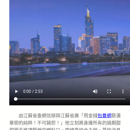
由江蘇省委網信辦與江蘇省廣「用金錢
包養網
褻瀆
單戀的純粹！不可饒恕！」他立刻將身邊所有的過期甜