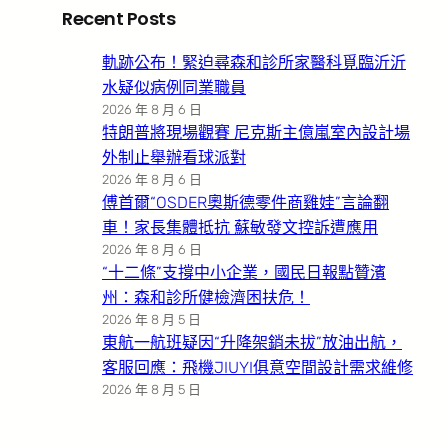
Recent Posts
軌跡公布！緊迫尋森和診所家醫科覓臨沂沂
水疑似病例同業職員
2026 年 8 月 6 日
特朗普將現場觀賽 尼克斯主億嵐室內設計場
外制止舉辦看球派對
2026 年 8 月 6 日
傅首爾“OSDER奧斯德零件商雞娃”言論翻
車！家長集體抵抗 蘇敏發文控訴遭應用
2026 年 8 月 6 日
“十二條”支撐中小企業，國民日報點贊濱
州：森和診所健檢濟困扶危！
2026 年 8 月 5 日
東航一航班疑因“升降架銷未拔”放油出航，
客服回應：飛機JIUYI俱意空間設計需求維修
2026 年 8 月 5 日