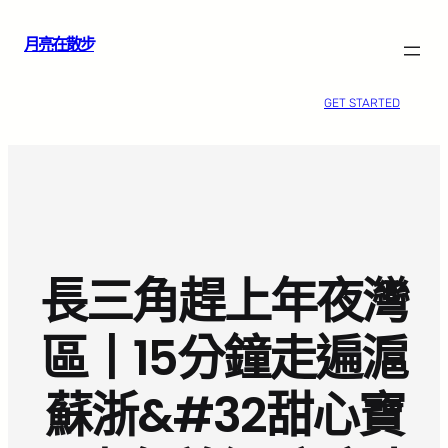
跳
月亮在散步
至
主
要
GET STARTED
內
容
長三角趕上年夜灣
區丨15分鐘走遍滬
蘇浙&#32甜心寶