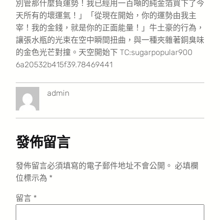
別管那什麼負運勢！我已經用一百噸的純金箔買下了今
天所有的壞運氣！」「從現在開始，你的運勢由我主
宰！我的金錢，就是你的正面能量！」牛土豪的行為，
讓張水瓶的光束在空中瞬間扭曲，與一種夾雜著銅臭味
的金色光芒對撞。天空開始下 TC:sugarpopular900
6a20532b415f39.78469441
admin
發佈留言
發佈留言必須填寫的電子郵件地址不會公開。
必填欄
位標示為
*
留言
*