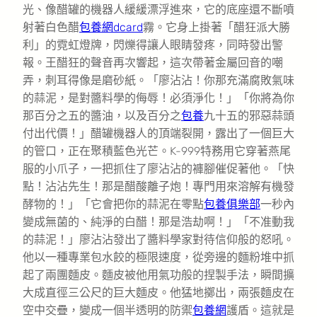
光、像醋罐的機器人緩緩漂浮進來，它的底座還不斷噴
射著白色醋
包養網dcard
霧。它身上掛著「醋狂派大勝
利」的霓虹燈牌，閃爍得讓人眼睛發疼，同時發出警
報。王醋狂的聲音再次響起，這次帶著金屬回音的嘲
弄，刺耳得像是磨砂紙。「廖沾沾！你那充滿腐敗氣味
的蒜泥，是對醬料學的侮辱！必須淨化！」「你將為你
那百分之五的醬油，以及百分之
包養
九十五的邪惡蒜頭
付出代價！」醋罐機器人的頂端裂開，露出了一個巨大
的管口，正在聚積藍色光芒。K-999特務用它穿著燕尾
服的小爪子，一把抓住了廖沾沾的褲腳催促著他。「快
點！沾沾先生！那是醋酸離子炮！專門用來溶解有機發
酵物的！」「它會把你的蒜泥在零點
包養俱樂部
一秒內
變成無菌的、純淨的白醋！那是浩劫啊！」「不准動我
的蒜泥！」廖沾沾發出了醬料學家對待信仰般的怒吼。
他以一種專業包水餃的極限速度，從旁邊的麵粉堆中抓
起了兩團麵皮。麵皮被他用氣功般的捏製手法，瞬間擴
大成直徑三公尺的巨大麵皮。他猛地擲出，兩張麵皮在
空中交疊，變成一個半透明的防禦
包養網
護盾。這就是