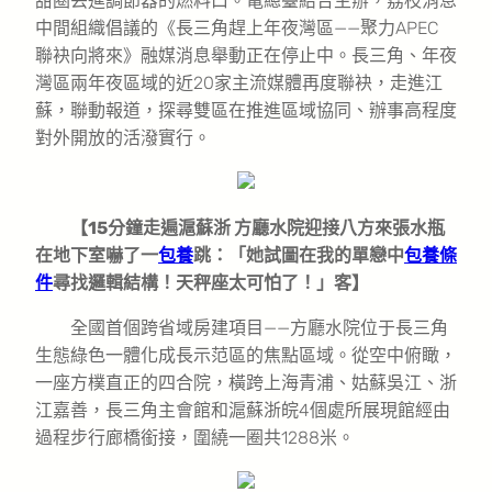
甜圈丟進調節器的燃料口。電總臺結合主辦，荔枝消息
中間組織倡議的《長三角趕上年夜灣區——聚力APEC
聯袂向將來》融媒消息舉動正在停止中。長三角、年夜
灣區兩年夜區域的近20家主流媒體再度聯袂，走進江
蘇，聯動報道，探尋雙區在推進區域協同、辦事高程度
對外開放的活潑實行。
【15分鐘走遍滬蘇浙 方廳水院迎接八方來張水瓶
在地下室嚇了一
包養
跳：「她試圖在我的單戀中
包養條
件
尋找邏輯結構！天秤座太可怕了！」客】
全國首個跨省域房建項目——方廳水院位于長三角
生態綠色一體化成長示范區的焦點區域。從空中俯瞰，
一座方樸直正的四合院，橫跨上海青浦、姑蘇吳江、浙
江嘉善，長三角主會館和滬蘇浙皖4個處所展現館經由
過程步行廊橋銜接，圍繞一圈共1288米。