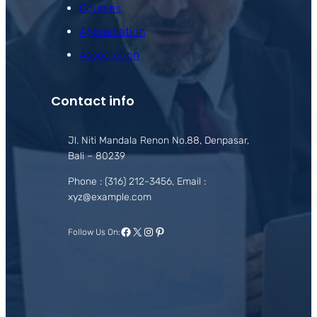
Courses
Appreciation
Association
Contact info
Jl. Niti Mandala Renon No.88, Denpasar,
Bali – 80239
Phone : (316) 212-3456, Email :
xyz@example.com
Facebook
X
Instagram
Pinterest
Follow Us On: