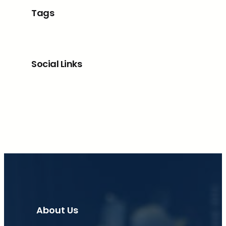
Tags
Social Links
Facebook
X
LinkedIn
Instagram
About Us