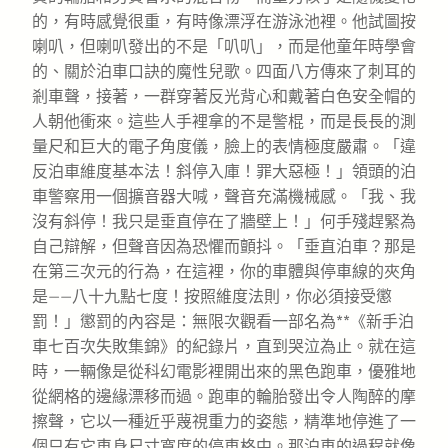
的，有時感覺很重，有時像漂浮在游泳池裡。他試圖按
喇叭，但喇叭發出的不是「叭叭」，而是他童年時學會
的、關於泊車口訣的魔性兒歌。四面八方傳來了刺耳的
剎車聲，接著，一群穿著反光背心和戴著白色安全帽的
人朝他衝來。這些人手裡拿的不是警棍，而是長長的測
量尺和巨大的電子角度儀，臉上的表情極度嚴肅。「違
反泊車維度基本法！斜停入庫！罪大惡極！」領頭的泊
車警察用一個擴音器大喊，聲音充滿機械感。「我、我
沒有斜停！我只是垂直停在了牆壁上！」何手殘趕緊為
自己辯解，但聲音因為恐懼而顫抖。「垂直泊車？那是
在第三次元的行為，在這裡，你的車體與停車線的夾角
是——八十九點七度！按照維度法則，你必須接受懲
罰！」懲罰的內容是：無限次觀看一部名為**《新手泊
車七百次失敗集錦》的紀錄片，直到哭泣為止。就在這
時，一輛像是從科幻電影裡開出來的黑色跑車，優雅地
從網格的邊緣漂移而過。跑車的輪胎發出令人陶醉的摩
擦聲，它以一種近乎蔑視重力的姿態，精準地停進了一
個只有它車身尺寸寬度的停車格中。那泊車的過程就像