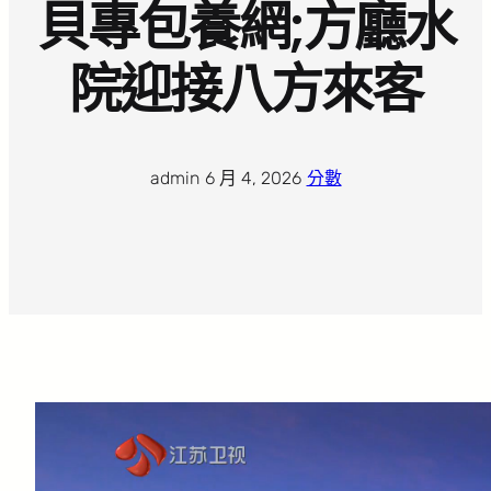
貝專包養網;方廳水
院迎接八方來客
admin
·
6 月 4, 2026
·
分數