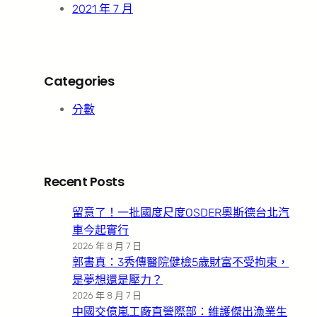
2021 年 7 月
Categories
分數
Recent Posts
留意了！一批國度尺度OSDER奧斯德台北汽
車今起實行
2026 年 8 月 7 日
郭書真：3秀傳醫院健檢5歲財富不受拘束，
是夢想還是壓力？
2026 年 8 月 7 日
中國交億嵐工廠直營際部：維護傑出漁業生