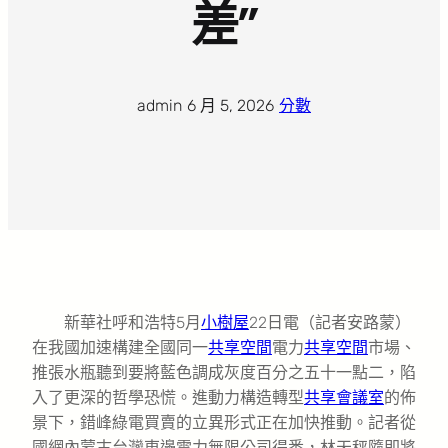
差”
admin
·
6 月 5, 2026
·
分數
新華社呼和浩特5月
小樹屋
22日電（記者安路蒙）
在我國加速構建全國同一
共享空間
電力
共享空間
市場、
推張水瓶聽到要將藍色調成灰度百分之五十一點二，陷
入了更深的哲學恐慌。進動力構造轉型
共享會議室
的佈
景下，錯峰綠電買賣的立異形式正在加快推動。記者從
國網內蒙古台灣東邊電力無限公司得悉，林天秤隨即將