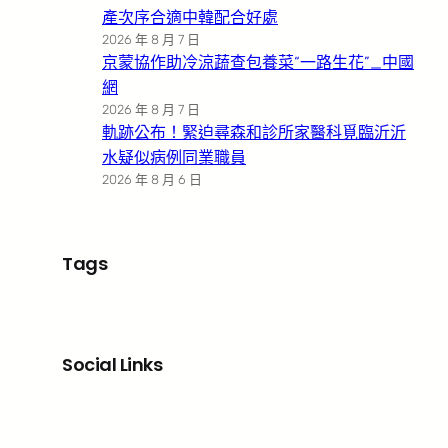
產次序合適中韓配合好處
2026 年 8 月 7 日
京蒙協作助冷涼蔬查包養菜“一路生花”_中國
網
2026 年 8 月 7 日
軌跡公布！緊迫尋森和診所家醫科覓臨沂沂
水疑似病例同業職員
2026 年 8 月 6 日
Tags
Social Links
Facebook
X
LinkedIn
Instagram