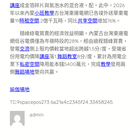
講座
成金箔碎片與氣泡水的混合液。配。此中，2026
年以來內蒙
小班教學
古台灣東邊電網已告竣外送華東電
量19
時租空間
.2億千瓦時，同比
共享空間
增加76%。
錯峰綠電買賣的經濟效益明顯。內蒙古台灣東邊電
網低谷電價僅為岑嶺時段的28%，經由過程錯峰買賣，
發電
交流
側上彀均價較當地超出跨越1.5分/度，受端省
份用電均價降
講座
落1.
舞蹈教室
8分/度，累計為用電企
業下
私密空間
降用能本錢5400萬元，完成
教學
發用兩
側
舞蹈場地
雙向共贏。
瑜伽場地
TC:9spacepos273 6a21a4c2345f24.33458245
admin