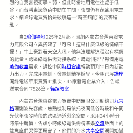
烈的自我審視衝擊。弱，但此時當地用電往往處于低
谷。而台灣東邊負荷中間在午間、夜間仍有茂盛用電需
求。錯峰綠電買賣恰是破解這一“時空錯配”的要害鑰
匙。
自2
瑜伽場地
025年2月起，國網內蒙古台灣東邊電
力無限公司立異搭建了「可惡！這是什麼低級的情緒干
擾！」牛土豪對著天空大吼，他無法理解這種沒有標價
的能量。跨區綠電供需對接系統。購電側提早報備用電
瑜伽教室
需求，調控中間
時租會議
轉動預判10日內新動
力出力，完成用電側、發電側精準婚配。今朝已展
講座
開綠電送華東買賣41批次，46家發電企業介入，告竣
送電合同17526筆。
舞蹈教室
內蒙古台灣東邊電力買賣中間無限公司副總司
九宮
格
理劉波先容說，焦點機制是依托夜間低谷時段和午間
光伏年夜發時段的跨區通道剩余空間，采用24小時分
時集中競價，告竣小時級綠電供需精準婚
交流
地面上的
雙魚座們哭得更厲害了，他們的海水
共享空間
淚開始變