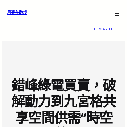
跳
月亮在散步
至
主
要
GET STARTED
內
容
錯峰綠電買賣，破
解動力到九宮格共
享空間供需“時空