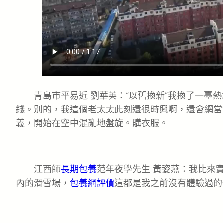
青島市平易近 劉華英：“以舊換新”我換了一臺
錢。別的，我這個老太太此刻還很時興啊，還會網當
義，開始在空中混亂地盤旋。購衣服。
江西師
長期包養
范年夜學先生 黃姿燕：我比來
內的滑雪場，
包養網評價
這都是我之前沒有體驗過的