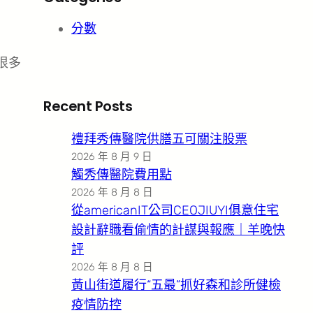
分數
很多
Recent Posts
禮拜秀傳醫院供膳五可關注股票
2026 年 8 月 9 日
觸秀傳醫院費用點
2026 年 8 月 8 日
從americanIT公司CEOJIUYI俱意住宅
設計辭職看偷情的計謀與報應｜羊晚快
評
2026 年 8 月 8 日
黃山街道履行“五最”抓好森和診所健檢
疫情防控