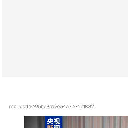
requestId:695be3c19e64a7.67471882.