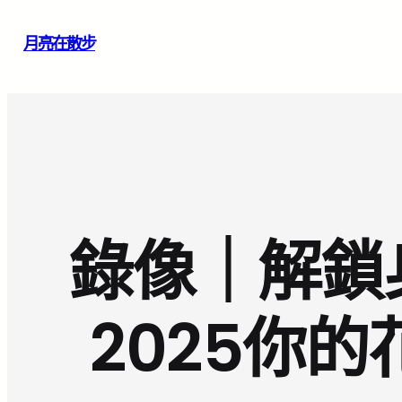
跳
月亮在散步
至
主
要
內
容
錄像｜解鎖
2025你