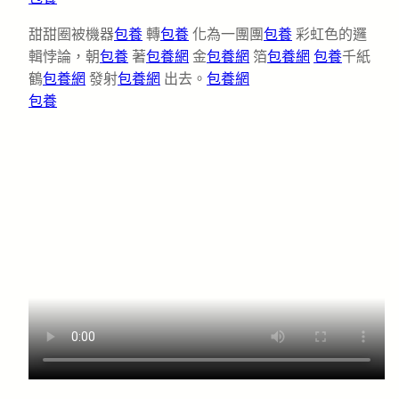
甜甜圈被機器
包養
轉
包養
化為一團團
包養
彩虹色的邏
輯悖論，朝
包養
著
包養網
金
包養網
箔
包養網
包養
千紙
鶴
包養網
發射
包養網
出去。
包養網
包養