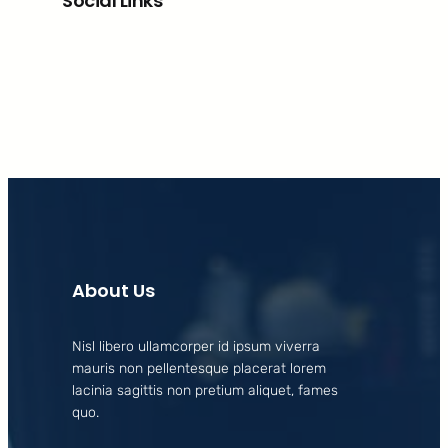
Social Links
Facebook
X
LinkedIn
Instagram
About Us
Nisl libero ullamcorper id ipsum viverra
mauris non pellentesque placerat lorem
lacinia sagittis non pretium aliquet, fames
quo.