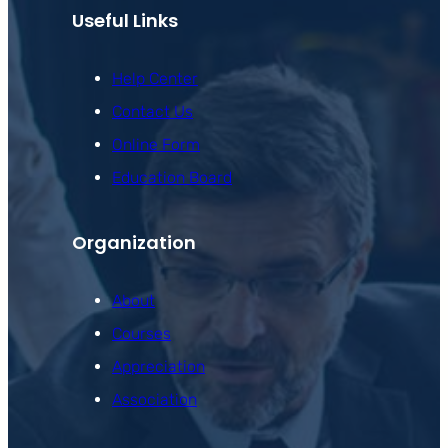
Useful Links
Help Center
Contact Us
Online Form
Education Board
Organization
About
Courses
Appreciation
Association