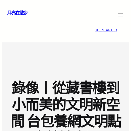
跳
月亮在散步
至
主
要
GET STARTED
內
容
錄像丨從藏書樓到
小而美的文明新空
間 台包養網文明點