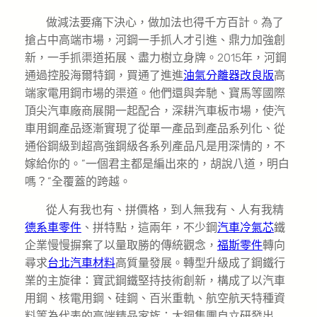
做減法要痛下決心，做加法也得千方百計。為了
搶占中高端市場，河鋼一手抓人才引進、鼎力加強創
新，一手抓渠道拓展、盡力樹立身牌。2015年，河鋼
通過控股海爾特鋼，買通了進進
油氣分離器改良版
高
端家電用鋼市場的渠道。他們還與奔馳、寶馬等國際
頂尖汽車廠商展開一起配合，深耕汽車板市場，使汽
車用鋼產品逐漸實現了從單一產品到產品系列化、從
通俗鋼級到超高強鋼級各系列產品凡是用深情的，不
嫁給你的。”一個君主都是編出來的，胡說八道，明白
嗎？”全覆蓋的跨越。
從人有我也有、拼價格，到人無我有、人有我精
德系車零件
、拼特點，這兩年，不少鋼
汽車冷氣芯
鐵
企業慢慢摒棄了以量取勝的傳統觀念，
福斯零件
轉向
尋求
台北汽車材料
高質量發展。轉型升級成了鋼鐵行
業的主旋律：寶武鋼鐵堅持技術創新，構成了以汽車
用鋼、核電用鋼、硅鋼、百米重軌、航空航天特種資
料等為代表的高端精品家族；太鋼集團自立研發出