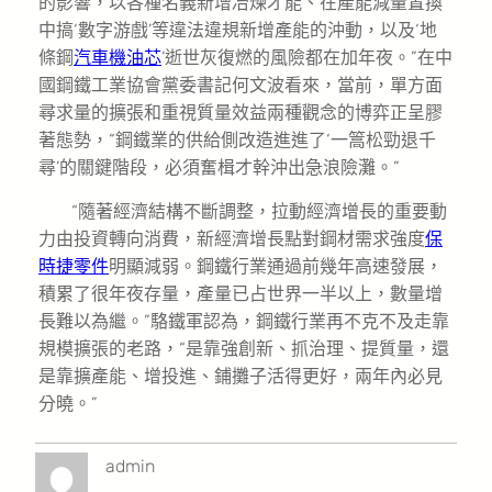
的影響，以各種名義新增冶煉才能、在產能減量置換
中搞‘數字游戲’等違法違規新增產能的沖動，以及‘地
條鋼
汽車機油芯
’逝世灰復燃的風險都在加年夜。”在中
國鋼鐵工業協會黨委書記何文波看來，當前，單方面
尋求量的擴張和重視質量效益兩種觀念的博弈正呈膠
著態勢，“鋼鐵業的供給側改造進進了‘一篙松勁退千
尋’的關鍵階段，必須奮楫才幹沖出急浪險灘。”
“隨著經濟結構不斷調整，拉動經濟增長的重要動
力由投資轉向消費，新經濟增長點對鋼材需求強度
保
時捷零件
明顯減弱。鋼鐵行業通過前幾年高速發展，
積累了很年夜存量，產量已占世界一半以上，數量增
長難以為繼。”駱鐵軍認為，鋼鐵行業再不克不及走靠
規模擴張的老路，“是靠強創新、抓治理、提質量，還
是靠擴產能、增投進、鋪攤子活得更好，兩年內必見
分曉。”
admin