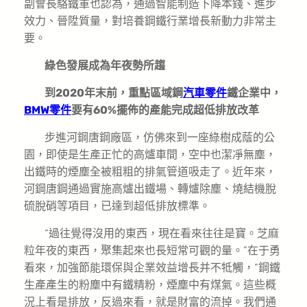
副會長駱鐵軍也認為，通過智能制造下降本錢、進步
效力、晉陞質量，對培養鋼鐵行業增長新動力非常主
要。
綠色發展成為年夜勢所趨
到2020年末前，重點區域鋼
汽車零件
鐵企業中，
BMW零件
要有60%擺佈的產能完成超低排放改革
步進河鋼唐鋼廠區，仿佛來到一座綠樹成蔭的公
園，即使是生產正忙的高爐車間，空中也潔凈無塵，
出鐵時的煙塵全被粗粗的排氣管道吸走了。近年來，
河鋼唐鋼通過實施高爐出鐵場、轉爐除塵、燒結機脫
硫脫硝等項目，已達到超低排放標準。
“過往覺得沒用的東西，現在看來往往是寶。芝麻
粒年夜的東西，聚集起來也長短常可觀的量。”在于勇
看來，加強節能環保與企業效益增長并不牴觸，“鋼鐵
生產產生的粉塵中有鐵精粉，煙塵中有煤氣。這些概
況上看是排放，反過來看，就是財富的流掉。我們通