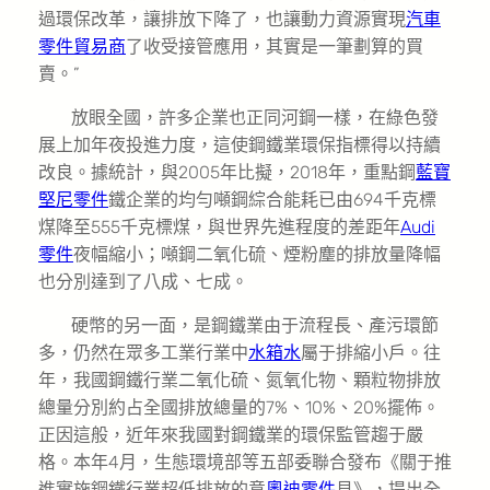
過環保改革，讓排放下降了，也讓動力資源實現
汽車
零件貿易商
了收受接管應用，其實是一筆劃算的買
賣。”
放眼全國，許多企業也正同河鋼一樣，在綠色發
展上加年夜投進力度，這使鋼鐵業環保指標得以持續
改良。據統計，與2005年比擬，2018年，重點鋼
藍寶
堅尼零件
鐵企業的均勻噸鋼綜合能耗已由694千克標
煤降至555千克標煤，與世界先進程度的差距年
Audi
零件
夜幅縮小；噸鋼二氧化硫、煙粉塵的排放量降幅
也分別達到了八成、七成。
硬幣的另一面，是鋼鐵業由于流程長、產污環節
多，仍然在眾多工業行業中
水箱水
屬于排縮小戶。往
年，我國鋼鐵行業二氧化硫、氮氧化物、顆粒物排放
總量分別約占全國排放總量的7%、10%、20%擺佈。
正因這般，近年來我國對鋼鐵業的環保監管趨于嚴
格。本年4月，生態環境部等五部委聯合發布《關于推
進實施鋼鐵行業超低排放的意
奧迪零件
見》，提出全