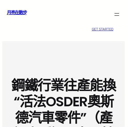
跳
月亮在散步
至
主
要
GET STARTED
內
容
鋼鐵行業往產能換
“活法OSDER奧斯
德汽車零件”（產