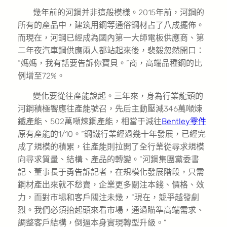
幾年前的河鋼并非這般模樣。2015年前，河鋼的
所有的產品中，建筑用鋼等通俗鋼材占了八成擺佈。
而現在，河鋼已經成為國內第一大師電板供應商、第
二年夜汽車鋼供應兩人都站起來後，裴毅忽然開口：
“媽媽，我有話要告訴你寶貝。”商，高端品種鋼的比
例增至72%。
變化要從往產能說起。三年來，身為行業龍頭的
河鋼積極響應往產能號召，先后主動壓減346萬噸煉
鐵產能、502萬噸煉鋼產能，相當于減往
Bentley零件
原有產能的1/10。“鋼鐵行業經過幾十年發展，已經完
成了規模的積累，往產能則拉開了全行業從尋求規模
向尋求質量、結構、產品的轉變。”河鋼集團黨委書
記、董事長于勇告訴記者，在規模化發展階段，只需
鋼材產出來就不愁賣，企業更多關注本錢、價格、效
力，而對市場和客戶關注未幾，“現在，競爭越發劇
烈。我們必須抬起頭來看市場，通過瞄準高端需求、
調整客戶結構，倒逼本身實現轉型升級。”