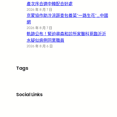
產次序合適中韓配合好處
2026 年 8 月 7 日
京蒙協作助冷涼蔬查包養菜“一路生花”_中國
網
2026 年 8 月 7 日
軌跡公布！緊迫尋森和診所家醫科覓臨沂沂
水疑似病例同業職員
2026 年 8 月 6 日
Tags
Social Links
Facebook
X
LinkedIn
Instagram