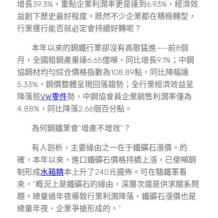
增長39.3%，重點企業利潤率更是達到6.93%，經濟效
益創下歷史最好程度。既然不少企業都在積極轉型，
行業運行能否就必定會持續好轉呢？
本年以來的鋼鐵行業卻沒有高歌猛進——前8個
月，全國粗鋼產量達6.65億噸，同比增長9.1%；中鋼
協鋼材均勻綜合價格指數為108.89點，同比降幅達
5.33%，鋼價整體呈現回落趨勢；全行業經濟效益呈
降落態
VW零件
勢，中鋼協會員企業銷售利潤率僅為
4.88%，同比降落2.66個百分點。
為何鋼鐵業會“增產不增效”？
有人剖析，主要緣由之一在于鐵礦石漲價。的
確，本年以來，進口鐵礦石價格持續上漲，已使噸鋼
制形成
水箱精
本上升了240元擺佈。可在駱鐵軍看
來，“概況上是鐵礦石的緣由，深層次還是供求關系問
題。總量過年夜導致行業利潤降落，鐵礦石漲價也是
總量年夜、企業爭搶形成的。”