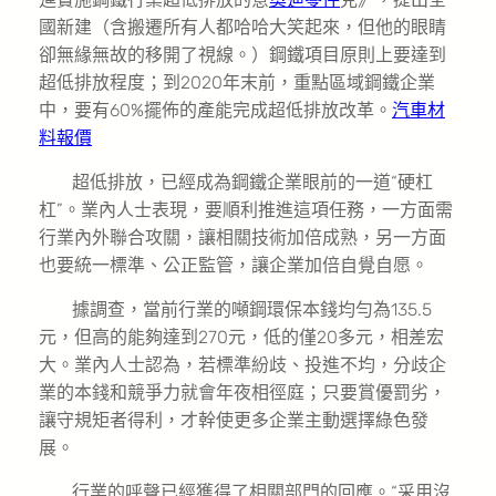
國新建（含搬遷所有人都哈哈大笑起來，但他的眼睛
卻無緣無故的移開了視線。）鋼鐵項目原則上要達到
超低排放程度；到2020年末前，重點區域鋼鐵企業
中，要有60%擺佈的產能完成超低排放改革。
汽車材
料報價
超低排放，已經成為鋼鐵企業眼前的一道“硬杠
杠”。業內人士表現，要順利推進這項任務，一方面需
行業內外聯合攻關，讓相關技術加倍成熟，另一方面
也要統一標準、公正監管，讓企業加倍自覺自愿。
據調查，當前行業的噸鋼環保本錢均勻為135.5
元，但高的能夠達到270元，低的僅20多元，相差宏
大。業內人士認為，若標準紛歧、投進不均，分歧企
業的本錢和競爭力就會年夜相徑庭；只要賞優罰劣，
讓守規矩者得利，才幹使更多企業主動選擇綠色發
展。
行業的呼聲已經獲得了相關部門的回應。“采用沒