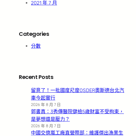
2021 年 7 月
Categories
分數
Recent Posts
留意了！一批國度尺度OSDER奧斯德台北汽
車今起實行
2026 年 8 月 7 日
郭書真：3秀傳醫院健檢5歲財富不受拘束，
是夢想還是壓力？
2026 年 8 月 7 日
中國交億嵐工廠直營際部：維護傑出漁業生