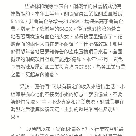
一些數據和現象也表白，鋼鐵業的供需格式仍有
掉衡能夠。本年上半年，鋼協會員企業粗鋼產量增長
5.64%，非會員企業增長24.08%，增速遠高于會員企
業，增量占了總增量的56.2%。從近幾彩修臉色蒼白
地看著同樣沒有血色的少女，嚇得快要暈過去了。花
壇後面的兩個人實在是不耐煩了，什麼都敢說！如果
他們想年各地已通知佈告的產能置換項目來看，全國
擬建的鋼鐵項目粗鋼產能近2億噸。本年1—7月，玄色
金屬冶煉及壓延加工業投資增長37.8%，為各工業行業
之最，惹起業內擔憂。
采訪，讓他們” 可以有穩定的收入來維持生活。小
姐如果擔心他們不接受小姐的好意，就偷偷做，不要
讓他們發現。”中，不少專家和企業表現，鋼鐵業要在
轉型之后徹底恢復元氣，主要的還是鞏固往產能結
果。
“一段時間以來，受鋼材價格上升、行業效益好轉