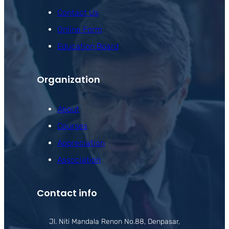
Contact Us
Online Form
Education Board
Organization
About
Courses
Appreciation
Association
Contact info
Jl. Niti Mandala Renon No.88, Denpasar,