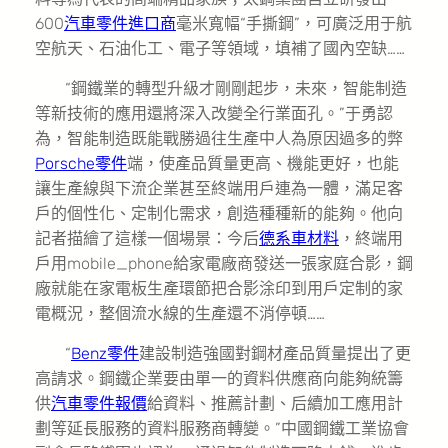
600
汽車零件進口商
毫米寬幅“手撕鋼”，可廣泛用于航
空航天、石油化工、電子等領域，填補了國內空缺……
“鋼鐵業的轉型升級才剛剛起步，未來，智能制造
等新技術的應用還將深入改變全行業面孔。”于勇認
為，智能制造既能戰勝過往生產中人為原因過多的弊
Porsche零件
端，使產品質量更高、機能更好，也能
讓生產線與下流企業甚至終端用戶連為一體，滿足客
戶的個性化、定制化需求，創造種種新的能夠。他向
記者描繪了這樣一個場景：今后
德系車材料
，終端用
戶用mobile_phone給家電廠商發送一張家庭合影，鋼
廠就能在家電板生產環節把合影涂印到用戶定制的家
電概況，整個流水線的生產還不消停頓……
“
Benz零件
建設制造強國對鋼材產品質量提出了更
高請求。鋼鐵企業要由單一的資料供應商向能夠統籌
供
汽車零件報價
給資料、推薦計劃、后續加工應用計
劃等延長服務的資料服務商轉變。”中國鋼鐵工業協會