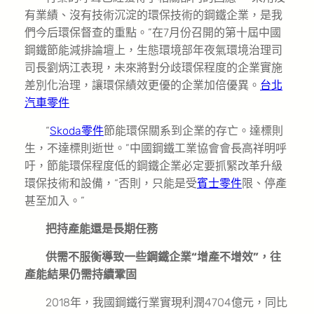
有業績、沒有技術沉淀的環保技術的鋼鐵企業，是我
們今后環保督查的重點。”在7月份召開的第十屆中國
鋼鐵節能減排論壇上，生態環境部年夜氣環境治理司
司長劉炳江表現，未來將對分歧環保程度的企業實施
差別化治理，讓環保績效更優的企業加倍優異。
台北
汽車零件
“
Skoda零件
節能環保關系到企業的存亡。達標則
生，不達標則逝世。”中國鋼鐵工業協會會長高祥明呼
吁，節能環保程度低的鋼鐵企業必定要抓緊改革升級
環保技術和設備，“否則，只能是受
賓士零件
限、停產
甚至加入。”
把持產能還是長期任務
供需不服衡導致一些鋼鐵企業“增產不增效”，往
產能結果仍需持續鞏固
2018年，我國鋼鐵行業實現利潤4704億元，同比