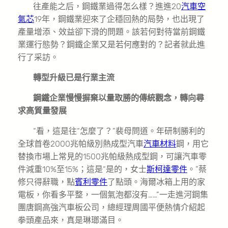
往產能之后，鋼鐵業過得怎么樣？進進20
汽車空
氣芯
19年，鋼鐵業迎來了企穩回熱的局勢，也出現了
產量增添、效益卻下滑的問題。該若何對待當前鋼鐵
業運行態勢？鋼鐵企業又是若何應對的？記者就此進
行了采訪。
轉型升級已是行業主流
鋼鐵企業慢慢摒棄以量取勝的傳統觀念，轉向尋
求高質量發展
“看，這是往“怎麼了？”裴母問道。年研制勝利的
全球首卷2000兆帕級別熱成型汽車
汽車材料
鋼，用它
替換市場上常見的1500兆帕級熱成型鋼，可讓汽車零
件減重10%至15%；這是“是的，女士
斯柯達零件
。”蔡
修只得辭職，點
賓利零件
了點頭。海爾冰箱上用的家
電板，你看多平整，一個氣泡都沒有……”一走進河鋼集
團唐鋼高強汽車板公司，總經理周國平便熱情介紹起
拳頭產品來，真是琳瑯滿目。