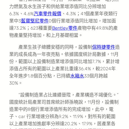
力燃氣及水生孩子和供給業增添值同比分辨增加
6.3%、4.6%
汽車零件報價
、4.3%；41個產業年夜類行
業中3
藍寶堅尼零件
0個行業增添值同比增加，增加面
達73.2%；623種重要
Bentley零件
產物中有49.8%的產
物產量堅持增加，和上月基礎相當。
產業生孩子總體安穩的同時，設備制
保時捷零件
造
業的成長成為一年夜亮點。依據國度統計局數據，11月
份，範圍以上設備制造業增添值同比增加7.7%，累計增
添值占所有的範圍以上產業比重達36.4%，較2024年
全年進步1.8個百分點，已持續
水箱水
33個月跨越
30%。
“設備制造業占比連續晉陞，產業構造不竭優化。”
國度統計局產業司首席統計師孫曉說，11月份，設備制
造業中的8個行業增添值所有的完成增加，此中，電
子、car 行業增速分辨為9.2%、11.9%，對所有的範圍
以上產業增加進獻率分辨達20.2%、17.9%，居產業各