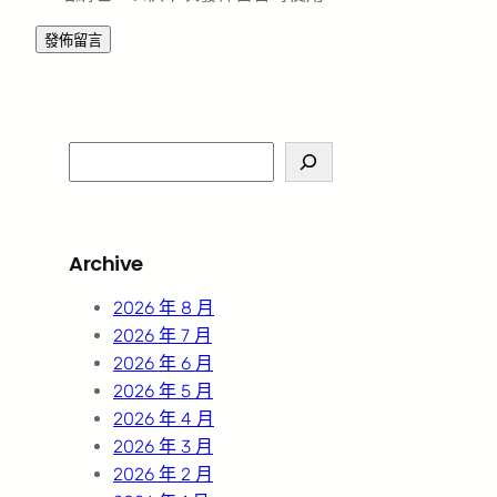
S
e
a
r
Archive
c
h
2026 年 8 月
2026 年 7 月
2026 年 6 月
2026 年 5 月
2026 年 4 月
2026 年 3 月
2026 年 2 月