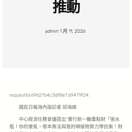
推動
admin
·
1 月 11, 2026
·
requestId:69627b4c3df8e7.69471924.
國民日報海內版記者 邱海峰
中心經濟任務會議提出“實行新一輪重點財「張水
瓶！你的傻氣，根本無法與我的噸級物質力學抗衡！財