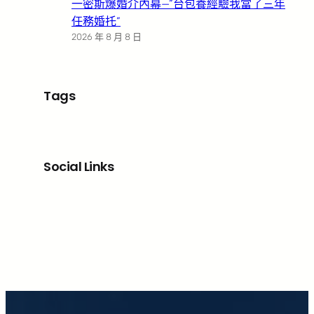
一密斯爆婚介內幕—”台包養經驗我當了三年
任務婚托”
2026 年 8 月 8 日
Tags
Social Links
Facebook
X
LinkedIn
Instagram