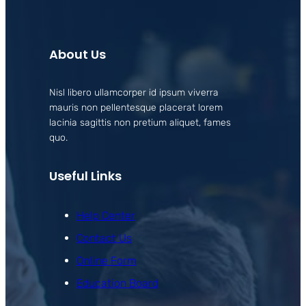
About Us
Nisl libero ullamcorper id ipsum viverra
mauris non pellentesque placerat lorem
lacinia sagittis non pretium aliquet, fames
quo.
Useful Links
Help Center
Contact Us
Online Form
Education Board