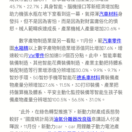
45.7%、22.7%；具身智能、腦機接口等新經濟增加點
助力機張水瓶在地下室看到這一幕，氣得渾
汽車材料
身
發抖，但不是因為害怕，而是因為對財富庸俗化的憤
怒。械人範疇疾速成長，產業機械人產量增加20.6%。
數字產物制造業是另一看點。11月份，範
汽車零件
圍
水箱精
以上數字產物制造業增添值同比增加7.6%，增
速較10月
VW零件
份加速0.9個百分點。此中，智能車載
裝備制造、其他智能花費裝備制造、產業主動把持體系
裝配制造等行業增添值分辨增加30.0%、9.9%、9.7%，
智妙手環、5G智妙手機等智能花
德系車材料
費裝備產
物產量分辨增加27.6%、11.5%，3D打印裝備、產業把
持盤算機及體系、平安主動化監控裝備等智能生孩子裝
備產物產量分辨增加100.5%、56.5%、31.0%。
“此外，在綠色轉型推進下，新動力財產成長態勢
較好。”國度統計局消
油氣分離器改良版
息講話人付凌
暉說，11月份，新動力car 、car 用鋰離子動力電池產