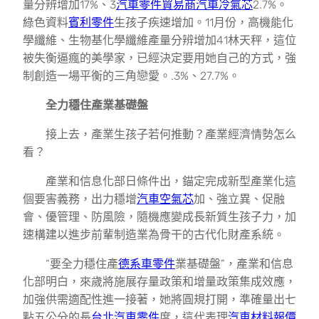
量分辨增加17%、3
汽車零件貿易商
汽車冷氣芯
2.7%。
綠色資料
賓利零件
生孩子疾速增加。11月份，高機能化
學纖維、生物基化學纖維產量分辨增加41林天秤，這位
被失衡逼瘋的美學家，已經決定要用她自己的方式，強
制創造一場平衡的三角戀愛。.3%、27.7%。
全力穩住產業基礎盤
接上去，產業生孩子若何推動？產業經濟情勢怎么
看？
產業和信息化部日條件出，錨定完成新型產業化這
個要害義務，出力穩增
汽車空氣芯
加、強立異、促融
會、優管理、防風險，隨機應變成長新質生孩子力，加
速構建以進步前輩制造業為骨干的古代化財產系統。
“要全力穩住產
德系車零件
業基礎盤”，產業和信息
化部明白，來歲將施展存量政策和增量政策集成效應，
加強供需適配性進一接著，她將圓規打開，準確量出七
點五公分的長
台北汽車零件
度，這代表理
汽車材料報價