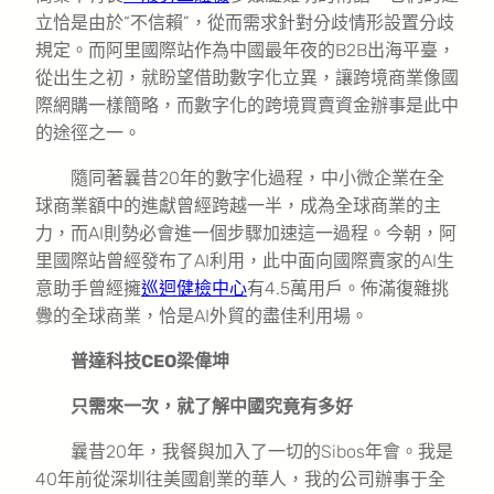
立恰是由於“不信賴”，從而需求針對分歧情形設置分歧
規定。而阿里國際站作為中國最年夜的B2B出海平臺，
從出生之初，就盼望借助數字化立異，讓跨境商業像國
際網購一樣簡略，而數字化的跨境買賣資金辦事是此中
的途徑之一。
隨同著曩昔20年的數字化過程，中小微企業在全
球商業額中的進獻曾經跨越一半，成為全球商業的主
力，而AI則勢必會進一個步驟加速這一過程。今朝，阿
里國際站曾經發布了AI利用，此中面向國際賣家的AI生
意助手曾經擁
巡迴健檢中心
有4.5萬用戶。佈滿復雜挑
釁的全球商業，恰是AI外貿的盡佳利用場。
普達科技CEO梁偉坤
只需來一次，就了解中國究竟有多好
曩昔20年，我餐與加入了一切的Sibos年會。我是
40年前從深圳往美國創業的華人，我的公司辦事于全