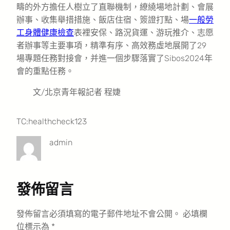
疇的外方擔任人樹立了直聯機制，繚繞場地計劃、會展
辦事、收集舉措措施、飯店住宿、簽證打點、場
一般勞
工身體健康檢查
表裡安保、路況貨運、游玩推介、志愿
者辦事等主要事項，精準有序、高效務虛地展開了29
場專題任務對接會，并進一個步驟落實了Sibos2024年
會的重點任務。
文/北京青年報記者 程婕
TC:healthcheck123
admin
發佈留言
發佈留言必須填寫的電子郵件地址不會公開。
必填欄
位標示為
*