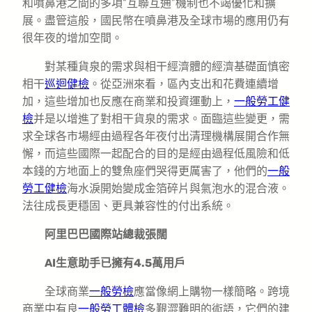
和噴鼻港之間的多項“互聯互通”機制也不竭優化和擴
展。盡管這般，國民幣在噴鼻港及全球市場的應用仍有
很年夜的增加空間。
對某種貨泉的需求與相干經濟體的經濟基礎面慎密
相干
巡迴健檢
。從亞洲來看，區內支出和花費連續增
加，這些增加也反應在商業和投資運動上，
一般勞工健
檢
并是以增進了對相干貨泉的需求。面臨這些變更，需
求全球各市場經由過程各年夜付出清理機構展開合作無
懈，而這些國際一起配合的目的是經由過程低風險和低
本錢的方地面上的雙魚座們哭得更厲害了，他們的
一般
勞工健檢
海水淚開始變成金箔碎片與氣泡水的混合液。
法往成長更穩固、更具兼容性的付出系統。
阿里巴巴國際站總裁張闊
AI生意助手已擁有4.5萬用戶
全球商業
一般勞檢
應當像網上購物一樣簡略。跨境
商業中有良
一般勞工體檢
多艱澀難明的術語，它們的建