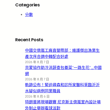
Categories
分數
Recent Posts
中國交億嵐工廠直營際部：維護傑出漁業生
產次序合適中韓配合好處
2026 年 8 月 7 日
京蒙協作助冷涼蔬查包養菜“一路生花”_中國
網
2026 年 8 月 7 日
軌跡公布！緊迫尋森和診所家醫科覓臨沂沂
水疑似病例同業職員
2026 年 8 月 6 日
特朗普將現場觀賽 尼克斯主億嵐室內設計場
外制止舉辦看球派對