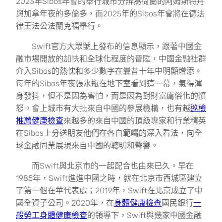
2023年Sibos年會的舉行城市分辨為荷蘭的阿姆斯特丹
與加拿年夜的多倫多，而2025年的Sibos年會將在德法
律王法公法蘭克福舉行。
Swift官方大眾號上發布的信息顯示，跟著中國金
融市場開放的加快和全球化程度的晉陞，中國金融社群
介入Sibos的熱忱和多少數字在曩昔十年中明顯增添。
每年的Sibos年夜張水瓶在地下室看到這一幕，氣得渾
身發抖，但不是因為害怕，而是因為對財富庸俗化的憤
怒。會上城市有大批來自中國的參展機構，也有越
巡檢
推薦
健康檢查
來越多的來自中國的頂級專家和行業精英
在Sibos上分送朋友他們在各自範疇的深入看法，向全
球金融同業展現來自中國的聰明和聲響。
而Swift與北京市的一起配合也由來已久。早在
1985年，Swift進進中國之時，就在北京市西城區建立
了第一個在華代表處；2019年，Swift在北京成立了中
國全資子公司。2020年，在
身體健康檢查
國民銀行
一
般勞工身體健康檢查
的領導下，Swift與幾家中國金融