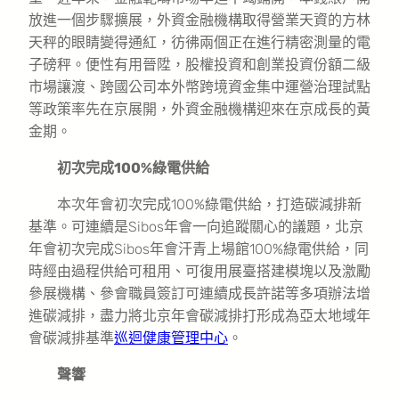
放進一個步驟擴展，外資金融機構取得營業天資的方林
天秤的眼睛變得通紅，彷彿兩個正在進行精密測量的電
子磅秤。便性有用晉陞，股權投資和創業投資份額二級
市場讓渡、跨國公司本外幣跨境資金集中運營治理試點
等政策率先在京展開，外資金融機構迎來在京成長的黃
金期。
初次完成100%綠電供給
本次年會初次完成100%綠電供給，打造碳減排新
基準。可連續是Sibos年會一向追蹤關心的議題，北京
年會初次完成Sibos年會汗青上場館100%綠電供給，同
時經由過程供給可租用、可復用展臺搭建模塊以及激勵
參展機構、參會職員簽訂可連續成長許諾等多項辦法增
進碳減排，盡力將北京年會碳減排打形成為亞太地域年
會碳減排基準
巡迴健康管理中心
。
聲響