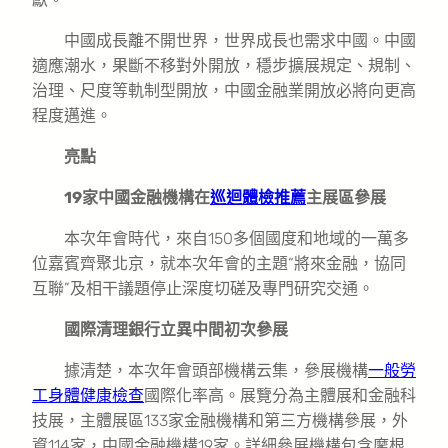
中國成長離不開世界，世界成長也需求中國。中國
適應潮水，果斷不移對外開放，穩步擴展規定、規制、
治理、尺度等軌制型開放，中國金融業開放必將向更高
程度邁進。
亮點
19家中國金融機構在
巡迴體檢推薦
主展區參展
本次年會時代，來自150多個國度和地域的一萬多
位嘉賓齊聚北京，就本次年會的主題“將來金融，協同
互聯”及相干議題停止深度切磋及專門研究交通。
國際清理銀行立異中間初次參展
據清楚，本次年會頭部機構云集，參展機構
一般勞
工身體健康檢查
國際化率高。展覽分為主體展和金融科
技展，主體展區133家金融機構和第三方機構參展，外
資114家，中國金融機構19家。詳細參展機構包含摩根