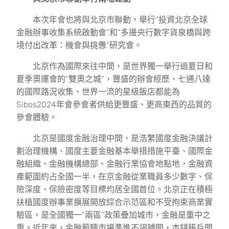
本次年會也將與北京市聯動，舉行“投資北京全球
金融辦事收集系統啟動會”和“多邊央行數字貨泉橋與跨
境付出改革：機會與挑釁”研究會。
北京作為國際來往中間，是世界獨一舉行過夏日和
夏季奧運會的“雙奧之城”，豐盛的辦會經歷、七通八達
的國際路況收集、世界一流的星級飯店都能為
Sibos2024年會參會者供給更豐盛、更高東西的品質的
參會體驗。
北京是國度金融治理中間，是浩繁國度金融決議計
劃治理機構、國度主要金融基本舉措措施平臺、國際金
融組織、金融機構總部、金融行業協會地點地，金融資
產範圍約占全國一半，在京金融從業職員多少數字、保
險深度、保險密度等目標均居全國首位。北京正在積極
扶植國度辦事業擴展開放綜合示范區和不受拘束商業實
驗區，是全國獨一“兩區”政策疊加城市，金融是重中之
重。近年來，金融範疇市場準進不竭鋪開，本錢賬戶開