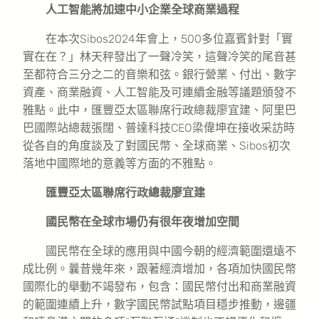
人工智能將加速中小企業全球商業過程
在本次Sibos2024年會上，500多位嘉賓針對「實
實在在？」林天秤發出了一聲冷笑，這聲冷笑的尾音甚
至都符合三分之二的音樂和弦。銀行營業、付出、數字
資產、商業融資、人工智能及可連續金融等議題頒發不
雅點。此中，匯豐亞太區聯席行政總裁廖宜建、阿里巴
巴國際站總裁張闊、普達科技CEO梁偉坤在接收采訪時
從各自的角度談及了對國民幣、全球商業、Sibos初次
落地中國際地的意義等方面的不雅點。
匯豐亞太區聯席行政總裁廖宜建
國民幣在全球市場仍有很年夜增加空間
國民幣在全球的應用與中國今朝的經濟範圍還遠不
成比例。曩昔幾年來，跟著經濟增加，各項加快國民幣
國際化的舉動不竭發布，包含：國民幣付出和商業融資
的範圍連續上升，數字國民幣試點項目穩步推動，邊疆