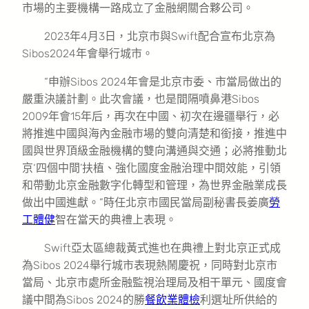
市場的主要機構一路成立了金融網關合夥公司。
2023年4月3日，北京市與Swift配合宣布北京為
Sibos2024年會舉行城市。
“申辦Sibos 2024年會是北京市委、市當局做出的
嚴重決議計劃。此次會議，也是間隔噴鼻港Sibos
2009年會15年后，再次在中國、初次在邊疆舉行，必
將推進中國與海內金融市場的雙向清楚和銜接，推進中
國與世界頂級金融機構的雙向溝通與交通；必將推動北
京‘四個中間’扶植、強化國度金融治理中間效能，引領
和帶動北京金融數字化轉型和管理，為世界金融業成長
做出中國進獻。”時任北京市國民當局副秘書長姜廣
勞
工體健
智在當天的典禮上表現。
Swift亞太區總裁黃式進也在典禮上對北京正式成
為Sibos 2024舉行城市表現熱鬧慶祝，同時對北京市
當局、北京市處所金融監視治理局及相干單元、國度會
議中間為Sibos 2024的勝
餐飲業體檢
利選址所供給的