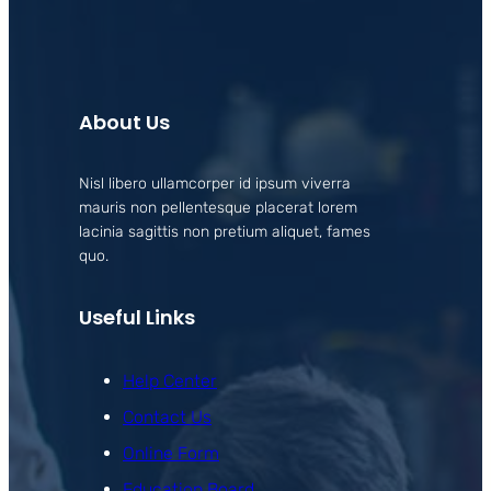
About Us
Nisl libero ullamcorper id ipsum viverra
mauris non pellentesque placerat lorem
lacinia sagittis non pretium aliquet, fames
quo.
Useful Links
Help Center
Contact Us
Online Form
Education Board