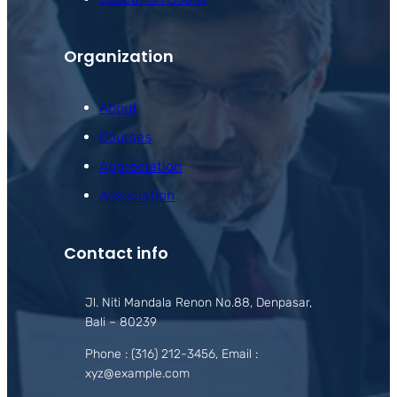
Organization
About
Courses
Appreciation
Association
Contact info
Jl. Niti Mandala Renon No.88, Denpasar,
Bali – 80239
Phone : (316) 212-3456, Email :
xyz@example.com