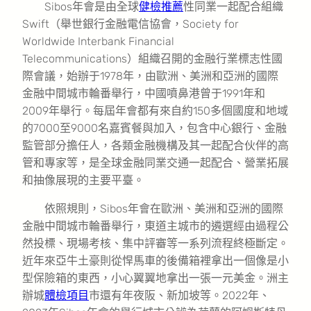
Sibos年會是由全球
健檢推薦
性同業一起配合組織
Swift（舉世銀行金融電信協會，Society for
Worldwide Interbank Financial
Telecommunications）組織召開的金融行業標志性國
際會議，始辦于1978年，由歐洲、美洲和亞洲的國際
金融中間城市輪番舉行，中國噴鼻港曾于1991年和
2009年舉行。每屆年會都有來自約150多個國度和地域
的7000至9000名嘉賓餐與加入，包含中心銀行、金融
監管部分擔任人，各類金融機構及其一起配合伙伴的高
管和專家等，是全球金融同業交通一起配合、營業拓展
和抽像展現的主要平臺。
依照規則，Sibos年會在歐洲、美洲和亞洲的國際
金融中間城市輪番舉行，東道主城市的遴選經由過程公
然投標、現場考核、集中評審等一系列流程終極斷定。
近年來亞牛土豪則從悍馬車的後備箱裡拿出一個像是小
型保險箱的東西，小心翼翼地拿出一張一元美金。洲主
辦城
體檢項目
市還有年夜阪、新加坡等。2022年、