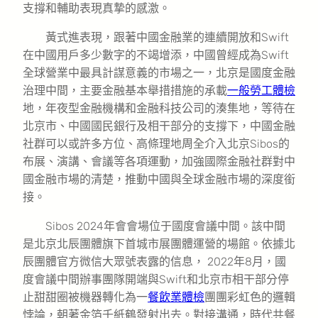
支撐和輔助表現真摯的感激。
黃式進表現，跟著中國金融業的連續開放和Swift
在中國用戶多少數字的不竭增添，中國曾經成為Swift
全球營業中最具計謀意義的市場之一，北京是國度金融
治理中間，主要金融基本舉措措施的承載
一般勞工體檢
地，年夜型金融機構和金融科技公司的湊集地，等待在
北京市、中國國民銀行及相干部分的支撐下，中國金融
社群可以或許多方位、高條理地周全介入北京Sibos的
布展、演講、會議等各項運動，加強國際金融社群對中
國金融市場的清楚，推動中國與全球金融市場的深度銜
接。
Sibos 2024年會會場位于國度會議中間。該中間
是北京北辰團體旗下首城市展團體運營的場館。依據北
辰團體官方微信大眾號表露的信息， 2022年8月，國
度會議中間辦事團隊開端與Swift和北京市相干部分停
止甜甜圈被機器轉化為一
餐飲業體檢
團團彩虹色的邏輯
悖論，朝著金箔千紙鶴發射出去。對接溝通，時代共餐