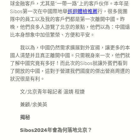
球金融客戶，尤其是“一帶一路”上的客戶伙伴。本年是
Sibos第一次在中國際地舉
巡迴體檢推薦
行，很多我團
隊中的員工以及我的客戶們都是第一次離開中國。昨
晚，他們良多人游覽了北京的景點，他們以為：中國遠
比本身想象中加倍繁榮、方便和平安。
我以為，中國仍然需求擴展對外宣揚，讓更多的本
國人清楚并且真正離開中國。只需親身來一次，他們就
了解中國究竟有多好！而此次的Sibos就讓外賓們看到
了開放的中國，這對于營建我們國度的傑出營商周遭的
狀況很是有利。
文/北京青年報記者 溫婧 程婕
兼顧/余美英
揭秘
Sibos2024年會為何落地北京？