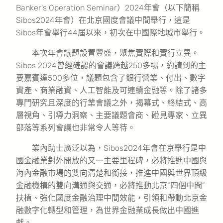
Banker's Operation Seminar）2024年會（以下簡稱
Sibos2024年會）在北京國度會議中間舉行，這是
Sibos年會舉行44屆以來，初次在中國際地城市舉行。
本次年會議題設置豐盛，聚焦實際和實行立異。
Sibos 2024曾經確認的會議跨越250多場，約請到的主
要嘉賓達500多位，議題包含了銀行營業、付出、數字
資產、商業融資、人工智能及可連續金融等。除了諸多
專門研究且深度的行業會議之外，揭幕式、終結式、高
層視角、引導力洞察、主要議題會商、碰見專家、立異
部落等系列會議也非常令人等待。
業內助士廣泛以為，Sibos2024年會在京舉行是中
國金融業對外開放的又一主要里程碑，必將推進中國與
海內金融市場的雙向清楚和銜接，推進中國與世界頂級
金融機構的雙向溝通與交通，必將推動北京“四個中間”
扶植、強化國度金融治理中間效能，引領和帶動北京金
融數字化轉型和管理，為世界金融業成長做出中國進
獻。