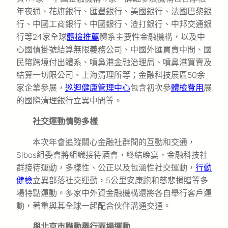
年夜通、花旗銀行、匯豐銀行、美國銀行、法國巴黎銀
行、中國工商銀行、中國銀行、渣打銀行、中邦交通銀
行等24家全球
體檢推薦
體系主要性金融機構，以及中
心國債掛號結算無限義務公司、中國外匯買賣中間、國
民幣跨境付出體系、噴鼻港金融治理局、噴鼻港買賣及
結算一切限公司、上海清理所等；金融科技展區50余
家企業參展，
巡迴健康管理中心
包含初次參
體檢費用
展
的國際清理銀行立異中間等。
社交運動情勢多樣
本次年會追蹤關心金融社群間的互動和交通，
Sibos組委會將組織接待酒會，終結晚宴，金融科技社
群接待運動，多樣性、公正以及包涵性社交運動，
行動
健檢
立異部落社交運動，5公里安康跑和慈悲捐贈等多
場特點運動。多家中外資金融機構還將各自舉行客戶運
動，著重與其全球一起配合伙伴溝通交通。
與北京市聯動舉行兩場運動