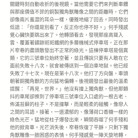
關鍵時刻自動收折的後視鏡。當他需要它們來判斷車體
與那座價值不菲的銅製獨角獸雕像之間的距離時，它們
卻像兩片羞澀的耳朵一樣，優雅地縮了回去。同時發出
低語：「你還是別看了，反正你也停不好。」何手殘感
覺心臟快要跳出來了。他轉頭看去，發現那座高聳入
雲、覆蓋著鏽跡斑斑鐵網的多層機械式停車塔，正在那
片窄巷的盡頭散發出不正常的綠光。這棟停車塔是個異
類，它的三號車位始終空著，並且傳說只要有人敢在它
面前失敗十八次，就會被傳送到一個泊車地獄。他已經
失敗了十七次。現在是第十八次。他打了方向盤，車頭
朝著銅獨角獸的方向猛地偏轉。後視鏡發出最後的溫柔
提醒：「再見，世界。」他沒有撞上獨角獸，但他那顫
抖的車尾卻擦到了停車塔三號車位入口處的一根古老、
佈滿苔蘚的柱子。不是撞擊，而是輕柔的碰觸，像戀人
之間的耳語。接著，一道濃郁的、像薄荷口香糖一樣的
綠色光芒。猛地從柱子爆發出來，瞬間吞噬了何手殘和
他的掀背車。光芒消失後，窄巷恢復了平靜，只剩下獨
角獸雕像一臉困惑的表情。何手殘感覺一陣天旋地轉，