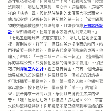
為什麼咕嚕咕嚕？你倒是紅一下啊！我要向左轉！綠燈
沒用啊！」廖沾沾感覺到一陣心悸。這種氣味，這種不
祥的「咕嚕」聲，與他兒時聽到的家傳預言不謀而合。
他想起家傳《沾醬秘笈》裡記載的第一句：「當世間萬
物的交通都被麵皮的氣味籠罩，且燈號恒綠
牙醫診所設
計
、聲如湯沸時，便是宇宙水餃臨界點到來之時。」
「七點五個地球年…怎麼這麼快？」廖沾沾猛地衝回店
裡，衝到後廚，打開了一個藏在舊冰櫃後面的暗門。暗
門裡放著一個老舊的、像是古代金屬保險箱的東西。他
輸入了密碼：「一醬二醋三油四辣五蒜泥」（這是醬料
界的基礎公式，只有像他這樣的傳統派才會用）。保險
箱打開
禪風室內設計
，裡面沒有黃金，只有一個閃爍著
詭異紅色光芒的儀器。這儀器很像一個老式的對講機，
但頂部插著一根彎曲的、像韭菜一樣的天線。他顫抖著
拿起儀器，按下通話鈕。儀器發出「滋——」的電流
聲，接著傳來一陣高八度、急促且充滿養生焦慮的聲
音。「喂！是廖沾沾嗎！快接聽！這裡是 K-999！宇宙
水餃聯盟特級特務！你那邊是不是已經聞到宇宙級的酸