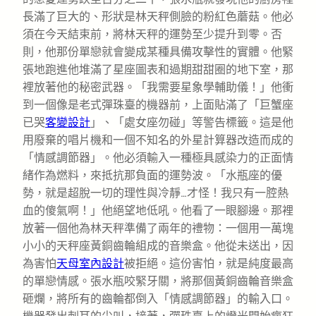
長滿了巨大的、形狀是林天秤側臉的粉紅色蘑菇。他必
須在今天結束前，將林天秤的運勢至少提升到零。否
則，他那份單戀就會變成某種具備攻擊性的實體。他緊
張地跑進他堆滿了星座圖表和過期甜甜圈的地下室，那
裡放著他的秘密武器。「我需要星象學輔助儀！」他衝
到一個像是老式彈珠臺的機器前，上面貼滿了「巨蟹座
已哭
客變設計
」、「處女座勿碰」等警告標籤。這是他
用廢棄的唱片機和一個不知名的外星計算器改造而成的
「情感調節器」。他必須輸入一種極具感染力的正面情
緒作為燃料，來抵抗那負面的運勢波。「水瓶座的優
勢，就是超脫一切的理性與冷靜…才怪！我只有一腔熱
血的傻氣啊！」他絕望地低吼。他看了一眼腳邊。那裡
放著一個他為林天秤準備了兩年的禮物：一個用一萬塊
小小的天秤座黃銅齒輪組成的音樂盒。他從未送出，因
為害怕
天母室內設計
被拒絕。這份害怕，就是純度最高
的單戀情感。張水瓶咬緊牙關，將那個黃銅齒輪音樂盒
砸爛，將所有的齒輪都倒入「情感調節器」的輸入口。