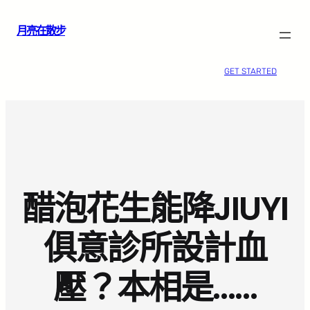
跳
月亮在散步
至
主
要
GET STARTED
內
容
醋泡花生能降JIUYI
俱意診所設計血
壓？本相是……