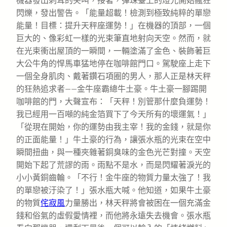
機器發出刺耳的尖叫，接著，彈珠臺上的燈光開始瘋狂
閃爍，發出警告。「能量超載！檢測到極致純粹的單戀
能量！目標：提升天秤座運勢！」在機器的頂部，一個
巨大的、像彩虹一樣的光束筆直地射向天空。然而，就
在光束衝出屋頂的一瞬間，一輛塗滿了金色、裝飾著巨
大公牛角的悍馬車猛地停在咖啡館門口。駕駛座上走下
一個全身肌肉、戴著鑽石項圈的男人，那人正是林天秤
的狂熱追求者——金牛座霸總牛土豪。牛土豪一腳踢開
咖啡館的門，大聲宣布：「天秤！別管那什麼負運勢！
我已經用一百噸的純金箔買下了今天所有的壞運氣！」
「從現在開始，你的運勢由我主宰！我的金錢，就是你
的正面能量！」牛土豪的行為，讓張水瓶的光束在空中
瞬間扭曲，與一種夾雜著銅臭味的金色光芒對撞。天空
開始下起了荒謬的雨。雨點不是水，而是閃耀著淚光的
小小黃銅齒輪。「不行！金牛座的物質力量太強了！我
的單戀被汙染了！」張水瓶大喊。他知道，如果牛土豪
的物質
侘寂風
力量勝出，林天秤將會被困在一個充滿金
錢和俗氣的虛假愛情裡，而他將永遠失去機會。張水瓶