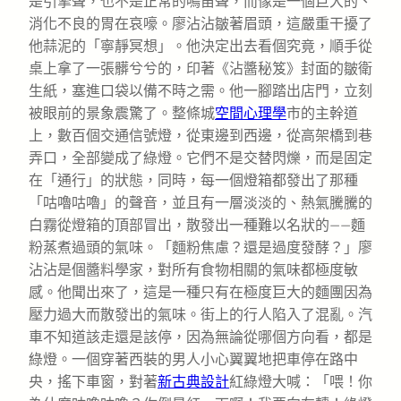
是引擎聲，也不是正常的鳴笛聲，而像是一個巨大的、
消化不良的胃在哀嚎。廖沾沾皺著眉頭，這嚴重干擾了
他蒜泥的「寧靜冥想」。他決定出去看個究竟，順手從
桌上拿了一張髒兮兮的，印著《沾醬秘笈》封面的皺衛
生紙，塞進口袋以備不時之需。他一腳踏出店門，立刻
被眼前的景象震驚了。整條城
空間心理學
市的主幹道
上，數百個交通信號燈，從東邊到西邊，從高架橋到巷
弄口，全部變成了綠燈。它們不是交替閃爍，而是固定
在「通行」的狀態，同時，每一個燈箱都發出了那種
「咕嚕咕嚕」的聲音，並且有一層淡淡的、熱氣騰騰的
白霧從燈箱的頂部冒出，散發出一種難以名狀的——麵
粉蒸煮過頭的氣味。「麵粉焦慮？還是過度發酵？」廖
沾沾是個醬料學家，對所有食物相關的氣味都極度敏
感。他聞出來了，這是一種只有在極度巨大的麵團因為
壓力過大而散發出的氣味。街上的行人陷入了混亂。汽
車不知道該走還是該停，因為無論從哪個方向看，都是
綠燈。一個穿著西裝的男人小心翼翼地把車停在路中
央，搖下車窗，對著
新古典設計
紅綠燈大喊：「喂！你