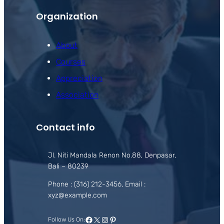
Organization
About
Courses
Appreciation
Association
Contact info
Jl. Niti Mandala Renon No.88, Denpasar,
Bali – 80239
Phone : (316) 212-3456, Email :
xyz@example.com
Facebook
X
Instagram
Pinterest
Follow Us On: