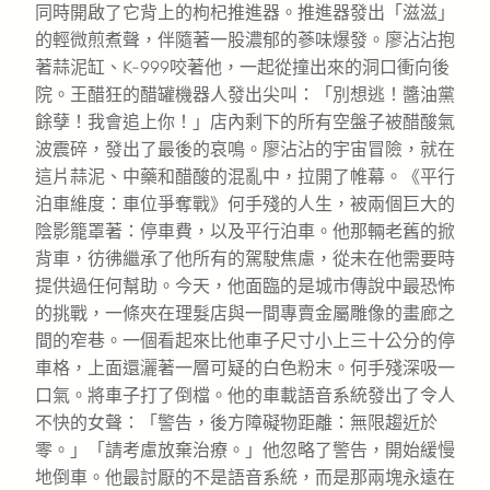
同時開啟了它背上的枸杞推進器。推進器發出「滋滋」
的輕微煎煮聲，伴隨著一股濃郁的蔘味爆發。廖沾沾抱
著蒜泥缸、K-999咬著他，一起從撞出來的洞口衝向後
院。王醋狂的醋罐機器人發出尖叫：「別想逃！醬油黨
餘孽！我會追上你！」店內剩下的所有空盤子被醋酸氣
波震碎，發出了最後的哀鳴。廖沾沾的宇宙冒險，就在
這片蒜泥、中藥和醋酸的混亂中，拉開了帷幕。《平行
泊車維度：車位爭奪戰》何手殘的人生，被兩個巨大的
陰影籠罩著：停車費，以及平行泊車。他那輛老舊的掀
背車，彷彿繼承了他所有的駕駛焦慮，從未在他需要時
提供過任何幫助。今天，他面臨的是城市傳說中最恐怖
的挑戰，一條夾在理髮店與一間專賣金屬雕像的畫廊之
間的窄巷。一個看起來比他車子尺寸小上三十公分的停
車格，上面還灑著一層可疑的白色粉末。何手殘深吸一
口氣。將車子打了倒檔。他的車載語音系統發出了令人
不快的女聲：「警告，後方障礙物距離：無限趨近於
零。」「請考慮放棄治療。」他忽略了警告，開始緩慢
地倒車。他最討厭的不是語音系統，而是那兩塊永遠在