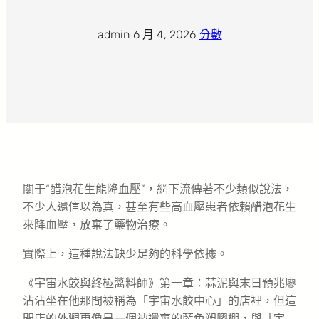
admin
·
6 月 4, 2026
·
分數
關于“醋泡花生能降血壓”，網下流傳著不少類似說法，
不少人還信以為真，甚至有些高血壓患者依賴醋泡花生
來降血壓，放棄了藥物治療。
實際上，這種說法缺少足夠的科學依據。
《宇宙水餃與終極醬料師》第一章：蒜泥與末日預兆廖
沾沾坐在他那間被稱為「宇宙水餃中心」的店裡，但這
間店的外觀更像是一個被遺棄的藍色塑膠棚，與「宇