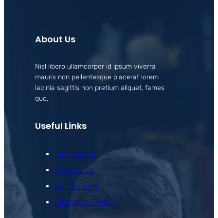
About Us
Nisl libero ullamcorper id ipsum viverra
mauris non pellentesque placerat lorem
lacinia sagittis non pretium aliquet, fames
quo.
Useful Links
Help Center
Contact Us
Online Form
Education Board