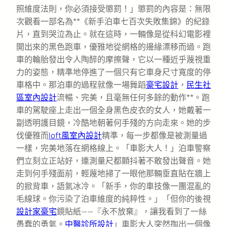
照維度法則，你必須接受懲罰！」懲罰的內容是：無限
次觀看一部名為**《新手泊車七百次失敗集錦》的紀錄
片，直到哭泣為止。就在這時，一輛像是從科幻電影裡
開出來的黑色跑車，優雅地從網格的邊緣漂移而過。跑
車的輪胎發出令人陶醉的摩擦聲，它以一種近乎蔑視重
力的姿態，精準地停進了一個只有它車身尺寸寬度的停
車格中。那泊車的過程就像一場舞蹈
豪宅設計
，
民生社
區室內設計
流暢、完美，且毫無任何多餘的動作**。跑
車的駕駛座上走出一個全身黑色皮衣的女人，她戴著一
副透明護目鏡，冷酷地朝著何手殘的方向走來。她的步
伐優雅而
loft風室內設計
精準，每一步都像是被測量過
一樣，完美地落在網格線上。「車影大人！」泊車警察
們立刻立正站好，連測量尺都顫抖著不敢發出聲音。她
走到何手殘面前，輕蔑地掃了一眼他那輛垂直貼在牆上
的掀背車，語氣冰冷。「新手，你的車技像一團混亂的
毛線球。你污染了泊車維度的純粹性。」「但你的後視
設計家豪宅
鏡貼紙——『永不放棄』，讓我看到了一絲
愚蠢的勇氣。
中醫診所設計
」車影大人突然掏出一個像