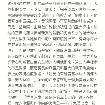
等他回過神來，他的車子竟然垂直停在一個貼滿了巨大
獎狀的牆壁上。獎狀上寫著：「完美倒車入庫獎——第
零點零零零零零九度偏差。」落款人是「倒車王」。他
趕緊從車窗探出頭，發現周圍不再是熟悉的城市街道，
而是一望無際、由無數白線和編號組成的巨大網格。這
裡的空氣聞起來像是新買的輪胎和劣質香水的混合物，
而重力似乎是隨機變化的，有時感覺很重，有時像漂浮
在游泳池裡。他試圖按喇叭，但喇叭發出的不是「叭
叭」，而是他童年時學會的、關於泊車口訣的魔性兒
歌。四面八方傳來了刺耳的剎車聲，接著，一群穿著反
光背心和戴著白色安全帽的人朝他衝來。這些人手裡拿
的不是警棍，而是長長的測量尺和巨大的電子角度儀，
臉上的表情極度嚴肅。「違反泊車維度基本法！斜停入
庫！罪大惡極！」領頭的泊車警察用一個擴音器大喊，
聲音充滿機械感。「我、我沒有斜停！我只是垂直停在
了牆壁上！」何手殘趕緊為自己辯解，但聲音因為恐懼
而顫抖。「垂直泊車？那是在第三次元的行為，在這
裡，你的車體與停車線的夾角是——八十九點七度！按