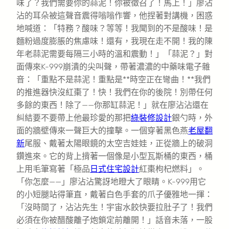
味了？我們需要你的蒜泥！你被徵召了！馬上！」廖沾
沾的耳朵被這聲音震得嗡嗡作響，他捏著對講機，困惑
地喊道：「特務？酸味？等等！我聞到的不是酸味！是
麵粉過度膨脹的焦慮味！還有，我現在走不開！我的陳
年老蒜泥需要每隔三小時的溫和震動！」「蒜泥？」對
面傳來K-999崩潰的尖叫聲，帶著濃濃的中藥味電子雜
音：「重點不是蒜泥！重點是**時空正在彎曲！**我們
的推進器快沒紅棗了！快！我們在你的後院！別帶任何
多餘的東西！除了——你那缸蒜泥！」就在廖沾沾還在
糾結要不要帶上他最珍愛的那把
綠裝修設計
銀勺時，外
面的牆壁傳來一聲巨大的撞擊。一個穿著黑色燕
老屋翻
新
尾服、戴著太陽眼鏡的太空吉娃娃，正從牆上的破洞
鑽進來。它的背上揹著一個像是小型瓦斯桶的東西，桶
上用毛筆寫著「極品
日式住宅設計
紅棗枸杞燃料」。
「你怎麼——」廖沾沾驚訝地瞪大了眼睛。K-999用它
的小短腿站得筆直，戴著白色手套的爪子優雅地一揮：
「沒時間了，沾沾先生！宇宙水餃快要拉肚子了！我們
必須在你被醋酸離子炮鎖定前離開！」話音未落，一股