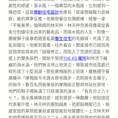
劇性的絕望。張水瓶，一個典型的水瓶座，立刻感到一
陣恐慌，這是
樂齡住宅設計
他患有「星座預報壓力症候
群」後的標準反應。他單戀著住在隔壁棟、經營一家
「平衡美學」咖啡館的林天秤。林天秤完美得像是從黃
金分割線中走出來的藝術品。而張水瓶的人生，則像一
團被獅子座暴君隨意亂踢
養生住宅
的毛線球，充滿了混
亂與錯位。他衝到窗邊，往外看去。整座城市已經因為
這個突如其來的「超級修正」而陷入了荒謬的混亂。街
道上的雙魚座們，開始不受控
THE R3 寓所
制地流下鹹
鹹的海水淚，他們無法停止地哭泣，導致城市低窪處已
經形成了小型潟湖。那些摩羯座的上班族，嚴格遵守著
廣播中「摩羯座今天適合原地踏步，否則將失去襪子」
的指令。數百名西裝筆挺的摩羯座正整齊地站在原地，
他們的鞋子裡裝滿了已經潮濕的淚水。「負百分之八十
七？」張水瓶喃喃自語，感到胃部一陣翻騰，他知道這
代表著什麼。林天秤的運勢越差，他那股積壓已久、無
處安放的單戀能量就會越發瘋狂地實體化。上次林天秤
的戀愛運勢跌至百分之二十，張水瓶就發現他的廚房裡