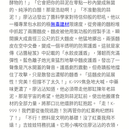
酵物的！」「它會把你的蒜泥在零點一秒內變成無菌
的、純淨的白醋！那是浩劫啊！」「不准動我的蒜
泥！」廖沾沾發出了醬料學家對待信仰般的怒吼。他以
一種專業包水餃的極
無毒建材
限速度，從旁邊的麵粉堆
中抓起了兩團麵皮。麵皮被他用氣功般的捏製手法，瞬
間擴大成直徑三公尺的巨大麵皮。他猛地擲出，兩張麵
皮在空中交疊，變成一個半透明的防禦護盾。這就是家
傳《沾醬秘笈》中記載的「水餃皮護盾」，薄韌而充滿
彈性。藍色離子炮光束猛烈地擊中麵皮護盾，發出了一
聲像是汽水開蓋的聲音。護盾劇烈震動，但奇蹟般地擋
住了攻擊，只是散發出濃郁的麵香。「這麵皮的延展
性！完美！但撐不了太久！」K-999焦急地大喊，中藥
味更濃了。廖沾沾知道，他必須帶走他那缸陳年老蒜
泥，那是宇宙的希望。他跑到蒜泥缸前，使出他搬運食
材的全部力量，將那口比他還胖的缸抱起。「走！K-
999！我們要從後院逃跑！別再管你的紅棗枸杞燃料
了！」「不行！燃料是文明的基礎！沒了紅棗我飛不
遠！」吉娃娃特務抗議。它用小嘴咬住廖沾沾的衣領，