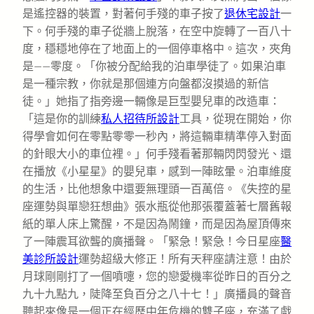
是遙控器的裝置，對著何手殘的車子按了
退休宅設計
一
下。何手殘的車子從牆上脫落，在空中旋轉了一百八十
度，穩穩地停在了地面上的一個停車格中。這次，夾角
是——零度。「你被分配給我的泊車學徒了。如果泊車
是一種宗教，你就是那個連方向盤都沒摸過的新信
徒。」她指了指旁邊一輛像是巨型嬰兒車的改造車：
「這是你的訓練
私人招待所設計
工具，從現在開始，你
得學會如何在零點零零一秒內，將這輛車精準停入對面
的針眼大小的車位裡。」何手殘看著那輛閃閃發光、還
在播放《小星星》的嬰兒車，感到一陣眩暈。泊車維度
的生活，比他想象中還要無理頭一百萬倍。《失控的星
座運勢與單戀狂想曲》張水瓶從他那張覆蓋著七層舊報
紙的單人床上驚醒，不是因為鬧鐘，而是因為屋頂傳來
了一陣震耳欲聾的廣播聲。「緊急！緊急！今日星座
醫
美診所設計
運勢超級大修正！所有天秤座請注意！由於
月球剛剛打了一個噴嚏，您的戀愛機率從昨日的百分之
九十九點九，陡降至負百分之八十七！」廣播員的聲音
聽起來像是一個正在經歷中年危機的雙子座，充滿了戲