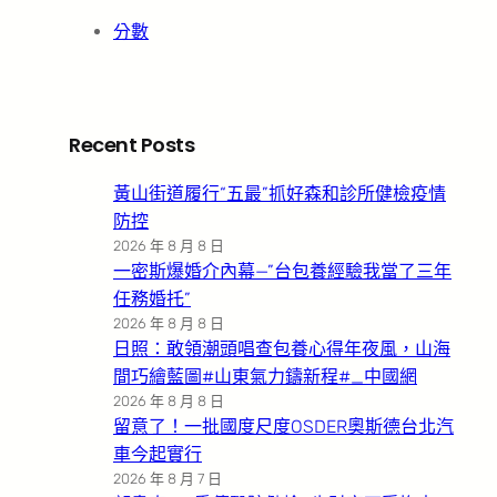
分數
Recent Posts
黃山街道履行“五最”抓好森和診所健檢疫情
防控
2026 年 8 月 8 日
一密斯爆婚介內幕—”台包養經驗我當了三年
任務婚托”
2026 年 8 月 8 日
日照：敢領潮頭唱查包養心得年夜風，山海
間巧繪藍圖#山東氣力鑄新程#_中國網
2026 年 8 月 8 日
留意了！一批國度尺度OSDER奧斯德台北汽
車今起實行
2026 年 8 月 7 日