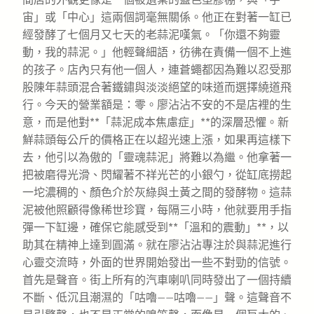
宙」或「中心」這兩個詞毫無關係。他正在對著一缸已
經發酵了七個月又七天的老蒜泥嘆氣。「你還不夠靈
動，我的蒜泥。」他輕聲細語，彷彿在責備一個不上進
的孩子。店內只有他一個人，連蒼蠅都因為難以忍受那
股陳年蒜頭混合著鐵鏽與淡淡絕望的味道而選擇繞道飛
行。今天的營業額是：零。廖沾沾不安的不是店裡的生
意，而是他對**「蒜泥成本焦慮症」**的深層恐懼。新
鮮蒜頭每公斤的價格正在以超光速上漲，如果再這樣下
去，他引以為傲的「靈魂蒜泥」將難以為繼。他拿著一
把被磨得光滑、閃耀著不祥光芒的小銀勺，從缸底撈起
一坨濃稠的、顏色介於灰綠與土黃之間的發酵物。這蒜
泥被他照顧得像稀世珍寶，每隔三小時，他就要用手指
彈一下缸邊，確保它能感受到**「溫和的震動」**，以
助其在精神上達到圓滿。就在廖沾沾專注於與蒜泥進行
心靈交流時，外面的世界開始發出一些不對勁的信號。
首先是聲音。街上所有的汽車喇叭同時發出了一個持續
不斷、低沉且潮濕的「咕嚕——咕嚕——」聲。這聲音不