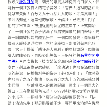
極致尖
綠設計師
銳、刺鼻的酸氣猛地從店門口灌入，伴
隨著一個狂妄自大的電子音效：「警告！這裡的醬油比
例嚴重失衡！百分之九十九點九九的醋，才是真理！」
廖沾沾知道，這是他的宿敵，王醋狂，已經找上門了。
他的宇宙冒險，被迫從他對蒜泥的焦慮中，正式開始
了。一個狂妄的影子佔滿了那扇被撞破的牆門邊緣，光
線一瞬間被極端的酸氣扭曲。一個閃閃發光、像醋罐的
機器人緩緩漂浮進來，它的底座還不斷噴射著白色醋
霧。它身上掛著「醋狂派大勝利」的霓虹燈牌，閃爍得
讓人眼睛發疼，同時發出警報。王醋狂的聲
商業空間室
內設計
音再次響起，這次帶著金屬回音
親子空間設計
的
嘲弄，刺耳得像是磨砂紙。「廖沾沾！你那充滿腐敗氣
味的蒜泥，是對醬料學的侮辱！必須淨化！」「你將為
你那百分之五的醬油，以及百分之九十五的邪惡蒜頭付
出代價！」醋罐機器人的頂端裂開，露出了一個巨大的
管口，正在聚積藍色光芒。K-999特務用它穿著燕尾服
的小爪子，一把抓住了廖沾沾的褲腳催促著他。「快
點！沾沾先生！那是醋酸離子炮！專門用來溶解有機發