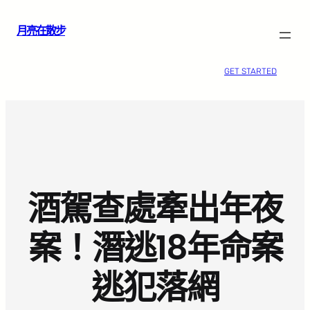
跳
月亮在散步
至
主
要
GET STARTED
內
容
酒駕查處牽出年夜
案！潛逃18年命案
逃犯落網