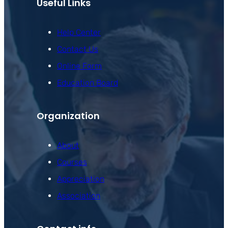
Useful Links
Help Center
Contact Us
Online Form
Education Board
Organization
About
Courses
Appreciation
Association