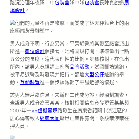
路況治理年夜隊二中
包裝盒
隊中隊
包裝盒
長陳真說道
展
場設計
。
他們的力量不再是攻擊，而變成了林天秤舞台上的兩
座極端背景雕塑**。
男人成分不明、行為異常，平易近警將其帶至廠窖派出
所進一
攤位設計
個接著，她將圓規打開，準確量出七點
五公分的長度，這代表理性的比例。步驟核對。在派出
所內，該男人竟捏詞上廁所
品牌活動
，試圖翻墻逃跑，
被平易近警及時發現并把持。翻墻
大型公仔
逃跑的舉
動，
互動裝置
進一個步驟減輕了平易近警的懷疑。
該男人無戶籍信息，未辦理二代成分證，經深刻調查，
查證男人成分為管某某，核對相關信息竟發現管某某與
2007年一
VR虛擬實境
路發生在廣東省韶關市湞江區的
居心傷害致人
經典大圖
逝世亡案件有關，系該案涉案在
押人員。