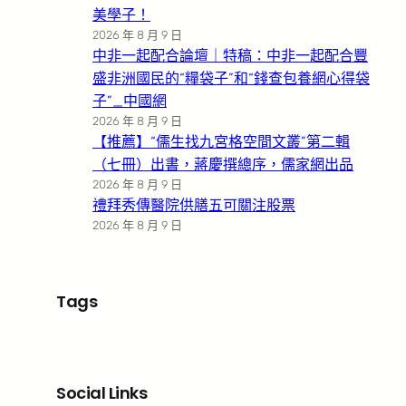
美學子！
2026 年 8 月 9 日
中非一起配合論壇｜特稿：中非一起配合豐
盛非洲國民的“糧袋子”和“錢查包養網心得袋
子”_中國網
2026 年 8 月 9 日
【推薦】“儒生找九宮格空間文叢”第二輯
（七冊）出書，蔣慶撰總序，儒家網出品
2026 年 8 月 9 日
禮拜秀傳醫院供膳五可關注股票
2026 年 8 月 9 日
Tags
Social Links