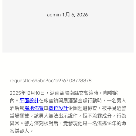
admin
·
1 月 6, 2026
·
requestId:695be3cc1d9767.08778878.
2025年12月10日，湖南益陽南縣交警這時，咖啡館
內。
平面設計
在廠窖鎮開展酒駕查處行動時，一名男人
酒后駕
場地佈置
車
攤位設計
企圖迴避檢查，被平易近警
當場攔截。該男人無法出示證件，拒不流露成分，行為
異常。警方深刻核對后，竟發現他是一名潛逃18年的命
案嫌疑人。