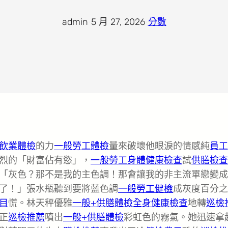
admin
·
5 月 27, 2026
·
分數
飲業體檢
的力
一般勞工體檢
量來破壞他眼淚的情感純
員工
烈的「財富佔有慾」，
一般勞工身體健康檢查
試
供膳檢查
「灰色？那不是我的主色調！那會讓我的非主流單戀變成
了！」張水瓶聽到要將藍色調
一般勞工健檢
成灰度百分之
目
慌。林天秤優雅
一般+供膳體檢
全身健康檢查
地轉
巡檢
正
巡檢推薦
噴出
一般+供膳體檢
彩虹色的霧氣。她迅速拿