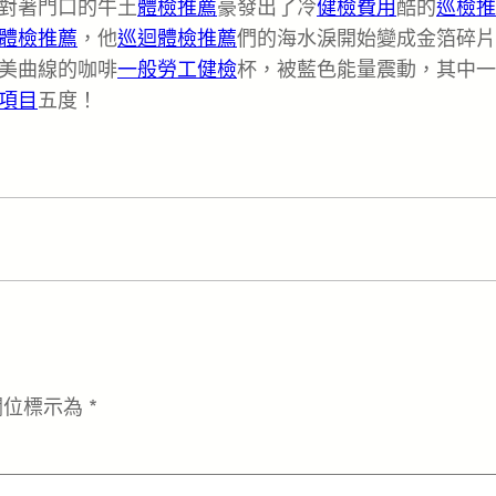
對著門口的牛土
體檢推薦
豪發出了冷
健檢費用
酷的
巡檢推
體檢推薦
，他
巡迴體檢推薦
們的海水淚開始變成金箔碎片
美曲線的咖啡
一般勞工健檢
杯，被藍色能量震動，其中一
項目
五度！
欄位標示為
*