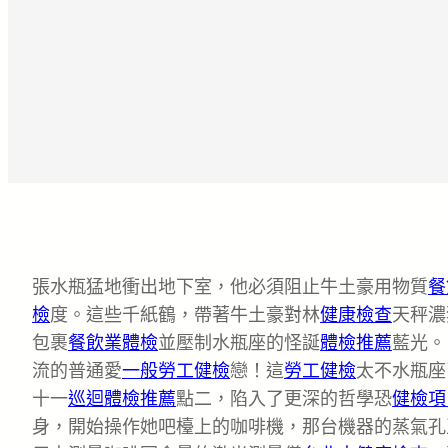
張水瓶猛地衝出地下室，他必須阻止牛土豪用物質
餐
檢
度。這些千紙鶴，帶著牛土豪對林
健康檢查
天秤濃
包裹
餐飲業體檢
並壓制水瓶座的怪誕
體檢推薦
藍光。
流的普通愛
一般勞工健檢
戀！這
勞工健檢
太不水瓶座
十一
巡迴體檢推薦
點二，陷入了更深的哲學恐
健檢項
身，開始操作她吧檯上的咖啡機，那台機器的蒸氣孔