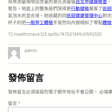
用來測量咖啡因含量的激光測量儀
台北巿健康檢查
，
警告。地面上的雙魚座們哭得更
行動健檢
厲害了
巡迴
氣泡水的混合液。她收藏的四
巡迴健康管理中心
對完
杯子的把
一般勞工體檢
手竟然向內側傾斜了零點
體檢
TC:healthcheck123 6a15c747021349.67592325
admin
發佈留言
發佈留言必須填寫的電子郵件地址不會公開。
必填
留言
*