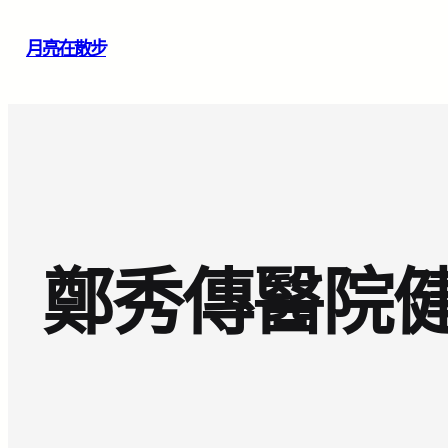
跳
月亮在散步
至
主
要
內
容
鄭秀傳醫院