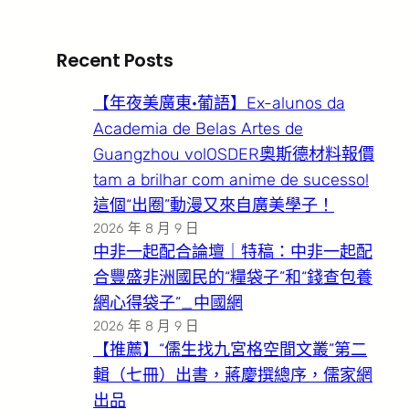
Recent Posts
【年夜美廣東·葡語】Ex-alunos da
Academia de Belas Artes de
Guangzhou volOSDER奧斯德材料報價
tam a brilhar com anime de sucesso!
這個“出圈”動漫又來自廣美學子！
2026 年 8 月 9 日
中非一起配合論壇｜特稿：中非一起配
合豐盛非洲國民的“糧袋子”和“錢查包養
網心得袋子”_中國網
2026 年 8 月 9 日
【推薦】“儒生找九宮格空間文叢”第二
輯（七冊）出書，蔣慶撰總序，儒家網
出品