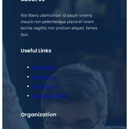
Nisl libero ullamcorper id ipsum viverra
mauris non pellentesque placerat lorem
lacinia sagittis non pretium aliquet, fames
quo.
Useful Links
Help Center
Contact Us
Online Form
Education Board
Organization