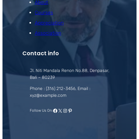
About
Courses
Appreciation
Association
Contact info
Jl. Niti Mandala Renon No.88, Denpasar,
Bali – 80239
Phone : (316) 212-3456, Email :
xyz@example.com
Facebook
X
Instagram
Pinterest
Follow Us On: