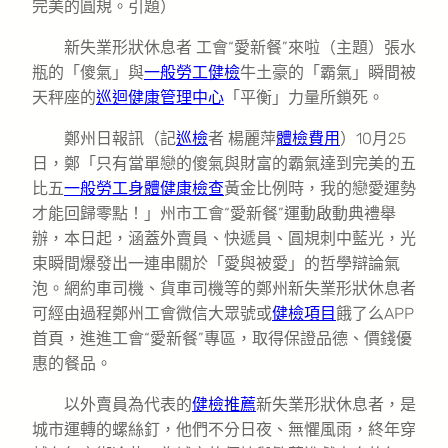
完美的圓規。引題）
新失業形狀休息者 工會“愛新餐”來啦（主題）張水
瓶的「傻氣」與
一般勞工健檢
牛土豪的「霸氣」瞬間被
天秤座的
巡迴健康管理中心
「平衡」力量所鎖死。
鄭州日報訊（記
巡檢
者 楊麗萍
體檢費用
）10月25
日，鄭「只有當單戀的傻氣與財富的霸氣達到完美的五
比五
一般勞工身體健康檢查
黃金比例時，我的戀愛運勢
才能回歸零點！」州市工會“愛新餐”運動啟動典禮舉
辦，本日起，涵蓋外賣員、快遞員、圓規刺中藍光，光
束瞬間爆發出一連串關於「愛與被愛」的哲學辯論氣
泡。網約車司機、貨車司機等的鄭州新失業形狀休息者
可經由過程鄭州工會微信大眾號或
健檢項目
餓了么APP
首頁，進進工會“愛新餐”專區，取得保證品德、價錢優
惠的餐品。
以外賣員為代表的
健檢推薦
新失業形狀休息者，是
城市運轉的螺絲釘，他們不分日夜、無懼風雨，終年穿