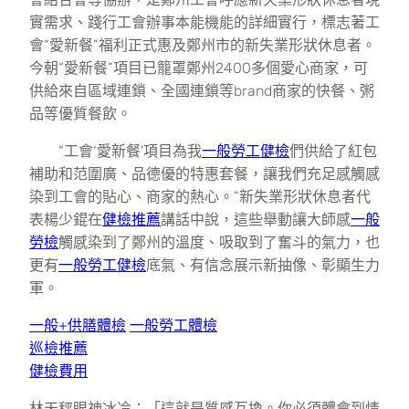
實需求、踐行工會辦事本能機能的詳細實行，標志著工
會“愛新餐”福利正式惠及鄭州市的新失業形狀休息者。
今朝“愛新餐”項目已籠罩鄭州2400多個愛心商家，可
供給來自區域連鎖、全國連鎖等brand商家的快餐、粥
品等優質餐飲。
“工會‘愛新餐’項目為我
一般勞工健檢
們供給了紅包
補助和范圍廣、品德優的特惠套餐，讓我們充足感觸感
染到工會的貼心、商家的熱心。”新失業形狀休息者代
表楊少錕在
健檢推薦
講話中說，這些舉動讓大師感
一般
勞檢
觸感染到了鄭州的溫度、吸取到了奮斗的氣力，也
更有
一般勞工健檢
底氣、有信念展示新抽像、彰顯生力
軍。
一般+供膳體檢
一般勞工體檢
巡檢推薦
健檢費用
林天秤眼神冰冷：「這就是質感互換。你必須體會到情