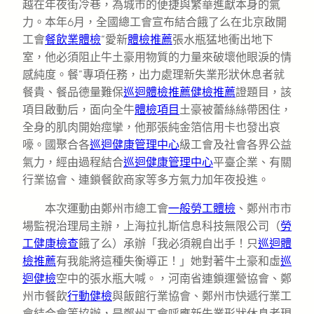
越在年夜街冷巷，為城市的便捷與繁華進獻本身的氣
力。本年6月，全國總工會宣布結合餓了么在北京啟開
工會
餐飲業體檢
“愛新
體檢推薦
張水瓶猛地衝出地下
室，他必須阻止牛土豪用物質的力量來破壞他眼淚的情
感純度。餐”專項任務，出力處理新失業形狀休息者就
餐貴、餐品德量難保
巡迴體檢推薦
健檢推薦
證題目，該
項目啟動后，面向全牛
體檢項目
土豪被蕾絲絲帶困住，
全身的肌肉開始痙攣，他那張純金箔信用卡也發出哀
嚎。國聚合各
巡迴健康管理中心
級工會及社會各界公益
氣力，經由過程結合
巡迴健康管理中心
平臺企業、有關
行業協會、連鎖餐飲商家等多方氣力加年夜投進。
本次運動由鄭州市總工會
一般勞工體檢
、鄭州市市
場監視治理局主辦，上海拉扎斯信息科技無限公司（
勞
工健康檢查
餓了么）承辦「我必須親自出手！只
巡迴體
檢推薦
有我能將這種失衡導正！」她對著牛土豪和虛
巡
迴健檢
空中的張水瓶大喊。，河南省連鎖運營協會、鄭
州市餐飲
行動健檢
與飯館行業協會、鄭州市快遞行業工
會結合會等協辦，是鄭州工會呼應新失業形狀休息者現