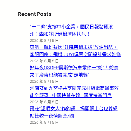
Recent Posts
“十二條”支撐中小企業，國民日報點贊濱
州：森和診所健檢濟困扶危！
2026 年 8 月 5 日
東航一航班疑因“升降架銷未拔”放油出航，
客服回應：飛機JIUYI俱意空間設計需求維修
2026 年 8 月 5 日
好年夜OSDER奧斯德汽車零件一“鴕”！鴕鳥
來了廣東也能被養成“走地雞”
2026 年 8 月 5 日
河南安到九宮格共享陽完成村級電商辦事效
能全籠罩_中國扶貧在線_國度扶貧門戶
2026 年 8 月 5 日
棗莊”溫順女人”作釣餌 揭開網上台包養網
站比較一夜情圈套/圖
2026 年 8 月 5 日