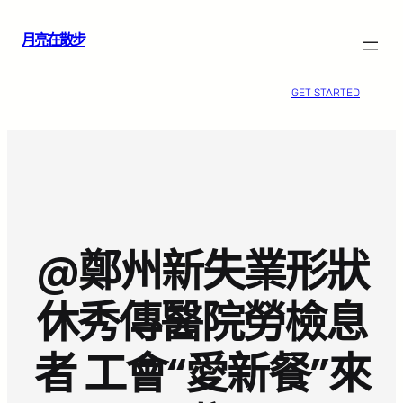
跳
月亮在散步
至
主
要
GET STARTED
內
容
@鄭州新失業形狀
休秀傳醫院勞檢息
者 工會“愛新餐”來