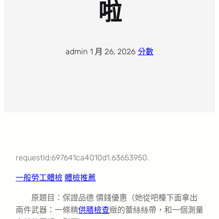
啦
admin
·
1 月 26, 2026
·
分數
requestId:697641ca4010d1.63653950.
一般勞工體檢
體檢推薦
原題目：保證品德 價錢優惠（她從吧檯下面拿出
兩件武器：一條精
供膳檢查
緻的蕾絲絲帶，和一個測量