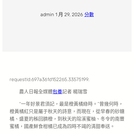
admin
·
1 月 29, 2026
·
分數
requestId:697a361d152265.33575199.
農人日報全媒體
包養
記者 楊瑞雪
“一年好景君須記，最是橙黃橘綠時。”曾幾何時，
橙黃橘紅只是屬于秋天的詩意，而現在，從早春的砂糖
橘、盛夏的秭回臍橙，到秋天的琯溪蜜柚、冬令的南豐
蜜橘，國產鮮食柑橘已成為四時不竭的清甜奉送。