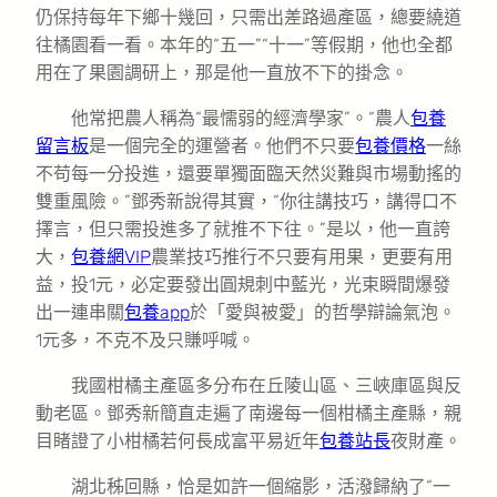
仍保持每年下鄉十幾回，只需出差路過產區，總要繞道
往橘園看一看。本年的“五一”“十一”等假期，他也全都
用在了果園調研上，那是他一直放不下的掛念。
他常把農人稱為“最懦弱的經濟學家”。“農人
包養
留言板
是一個完全的運營者。他們不只要
包養價格
一絲
不苟每一分投進，還要單獨面臨天然災難與市場動搖的
雙重風險。”鄧秀新說得其實，“你往講技巧，講得口不
擇言，但只需投進多了就推不下往。”是以，他一直誇
大，
包養網VIP
農業技巧推行不只要有用果，更要有用
益，投1元，必定要發出圓規刺中藍光，光束瞬間爆發
出一連串關
包養app
於「愛與被愛」的哲學辯論氣泡。
1元多，不克不及只賺呼喊。
我國柑橘主產區多分布在丘陵山區、三峽庫區與反
動老區。鄧秀新簡直走遍了南邊每一個柑橘主產縣，親
目睹證了小柑橘若何長成富平易近年
包養站長
夜財產。
湖北秭回縣，恰是如許一個縮影，活潑歸納了“一