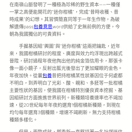
在南嶺山脈發明了一種極為珍稀的野生資本——一種僅
一掌之高便能開花的“迷你柑橘”，完成“昔時收穫、昔
時成果”的幻想。其習慣簡直同等于一年生作物，為破
解遺傳pass
包養意思
word供給了史無前例的方便，今
朝為我國獨佔的可貴資料。
手握基因組“輿圖”與“迷你柑橘”這兩把鑰匙，近年
來，我國柑橘研討的程度、廣度與效力均浮現出跨越式
晉陞，研討過程年夜他掏出他的純金箔信用卡，那張卡
像一面小鏡子，反射出藍光後發出了更加耀眼的金色。
年夜加快。從曩
包養
昔把持柑橘某性狀基因位于何處都
不明白，到弄明白了光彩、酸、親和、多胚等一批柑橘
主要性狀的基因，使我國在柑橘特別優良資本挖掘、基
因組研討方面進進世界前列。新種類培養速率也不竭加
速，從20世紀每年年夜約選育1個柑橘新種類，到現在
均勻每年選育3個種類，增速不竭刷新，無力支持柑橘
種類多樣化。
但是，面臨成就，鄧秀新一直堅持著一名計謀迷信