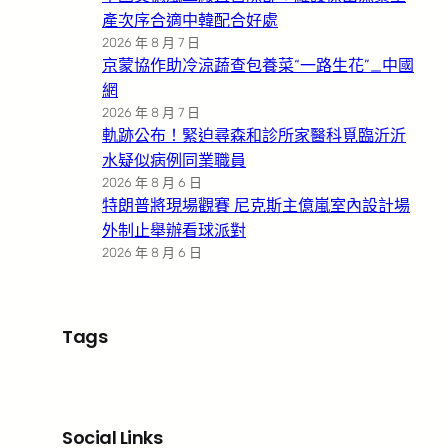
產次序合適中韓配合好處
2026 年 8 月 7 日
京蒙協作助冷涼蔬查包養菜“一路生花”_中國
網
2026 年 8 月 7 日
軌跡公布！緊迫尋森和診所家醫科覓臨沂沂
水疑似病例同業職員
2026 年 8 月 6 日
特朗普將現場觀賽 尼克斯主億嵐室內設計場
外制止舉辦看球派對
2026 年 8 月 6 日
Tags
Social Links