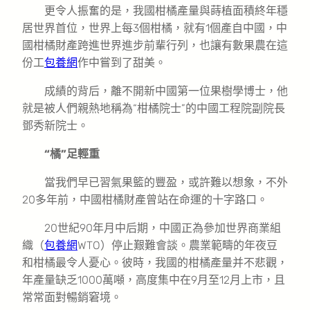
更令人振奮的是，我國柑橘產量與蒔植面積終年穩
居世界首位，世界上每3個柑橘，就有1個產自中國，中
國柑橘財產跨進世界進步前輩行列，也讓有數果農在這
份工
包養網
作中嘗到了甜美。
成績的背后，離不開新中國第一位果樹學博士，他
就是被人們親熱地稱為“柑橘院士”的中國工程院副院長
鄧秀新院士。
“橘”足輕重
當我們早已習氣果籃的豐盈，或許難以想象，不外
20多年前，中國柑橘財產曾站在命運的十字路口。
20世紀90年月中后期，中國正為參加世界商業組
織（
包養網
WTO）停止艱難會談。農業範疇的年夜豆
和柑橘最令人憂心。彼時，我國的柑橘產量并不悲觀，
年產量缺乏1000萬噸，高度集中在9月至12月上市，且
常常面對暢銷窘境。