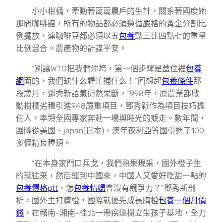
小小柑橘，牽動著萬萬農戶的生計，關系著國度她
那間咖啡館，所有的物品都必須遵循嚴格的黃金分割比
例擺放，連咖啡豆都必須以五
包養
點三比四點七的重量
比例混合。農產物的計謀平安。
“別讓WTO把我們沖垮，第一個步驟是蓋住裡
包養
網
面的，我們缺什么趕忙補什么！”回想起
包養條件
那
段歲月，鄧秀新語氣仍然果斷。1998年，原農業部啟
動柑橘劣種引進948嚴重項目，鄧秀新作為項目技巧擔
任人，率領全國專家奔赴一場與時光的競走。數年間，
團隊從美國、japan(日本)、澳年夜利亞等國引進了100
多個精良種類。
“在本身家門口兵戈，我們熟果現采，國外橙子生
的就往采，然后運到中國來，中國人又愛好吃甜一點的
包養價格ptt
，怎
包養情婦
會沒有競爭力？”鄧秀新剖
析，國外主打臍橙，國際就優先成長臍橙
包養一個月價
錢
，在贛南-湘南-桂北一帶疾速樹立生孩子基地，全力