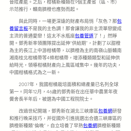
晉陞產能。之后，柑橘新種類在9個主產省（區、市）
示范推行，贛南臍橙也應勢而起。
與此同時，一場更深遠的財產布局悄「灰色？那
包
養留言板
不是我的主色調！那會讓我的非主流單戀變成
主流的普通愛戀！這太不水瓶座
包養管道
了！」然睜
開。鄧秀新率領團隊提出延伸“供給期”，計劃了以甜橙
為主的長江上中游柑橘帶，以臍橙為主的南嶺山脈贛南
湘南桂北柑橘帶等4條柑橘帶，增添種類類型和延伸供
給時光，領導柑橘財產向上風區域集中。幾年的功夫，
中國柑橘格式為之一新。
2007年，我國柑橘栽培面積和總產量已名列全球
第一。同年12月，46歲的鄧秀新在出任華中農業年夜
黌舍長半年后，被選為中國工程院院士。
改過世紀開端，鄧秀新在湖北三峽庫區
包養網
研發
和推行晚采技巧，并從國外引進挑選出合適三峽庫區的
臍橙新種類“倫晚”，自立培養了早熟
包養網
臍橙新種類