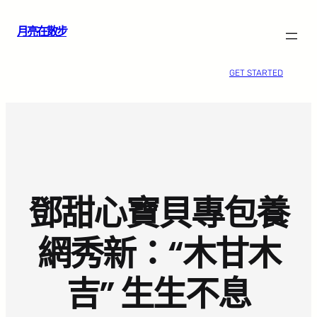
跳
月亮在散步
至
主
要
GET STARTED
內
容
鄧甜心寶貝專包養
網秀新：“木甘木
吉” 生生不息