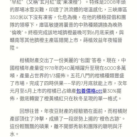
“早紅”（又稱“玄月紅”或“果凍橙”）。特殊是2008年頭
的那場冰雪災難，印證了洪流體的增溫感化，三峽庫區
350米以下沒有凍害，化危為機，在他的積極提倡和團
隊的領導下，庫區敏捷將曩昔的中熟種類調換為晚熟
“倫晚”。終極完成該地域臍橙最晚可到6月底采摘，與
贛南等其他臍橙主產區錯開上市，蒔植效益年夜幅晉
陞。
柑橘財產交出了一份美麗的“包圍”答卷。現在，中
國柑橘年產量從1978年的40萬噸躍升至現在6000多萬
噸，產量占世界的1/3擺佈。五花八門的柑橘種類豐盛
了市場，完成了四時供果——早的7月底就能上市，次年
元月至6月上市的柑橘已占總產
包養價格ptt
量30%擺
佈，徹底轉變了橙黃橘紅只在秋冬呈現的單一格式。
回想往昔，年夜豆財產的經驗猶在面前，而柑橘財
產卻頂住了沖擊，成績了一段逆勢上揚的“橙色古跡”。
這份輕飄飄的碩果，離不開鄧秀新和團隊的聰明與汗
水。