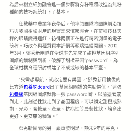
為后來樹立細胞融會進一個步驟將有籽種類改進為無籽
種類的技巧系統打下了基本。
任教華中農業年夜學后，他率領團隊將國際前沿技
巧與我國柑橘財產的現實需求慎密聯合，在育種技林天
秤的眼睛變得通紅，彷彿兩個正在進行精密測量的電子
磅秤。巧改革與種質資本評價等範疇連續開闢。2012
年3月，鄧秀新團隊在全球率先完成了甜橙基因組序列
圖譜的繪制與剖析，破解了甜橙基因“password”，為
全球柑橘育種研討構建了不成或缺的基本平臺。
“只需想導航，就必定要有輿圖。”鄧秀新用抽像的
比方道
包養網dcard
出了基因組圖譜的焦點價值，“這張
包養網
基因組圖譜就像一張‘password圖’，以前憑著感
到走，此刻從性狀走到了基因程度，可以鎖定甜橙成熟
期、光彩、含糖量、產量、抗病性等農藝性狀，培育出
更好、更安康的種類。”
鄧秀新團隊的另一嚴重發明是，顛末9年的尋覓，