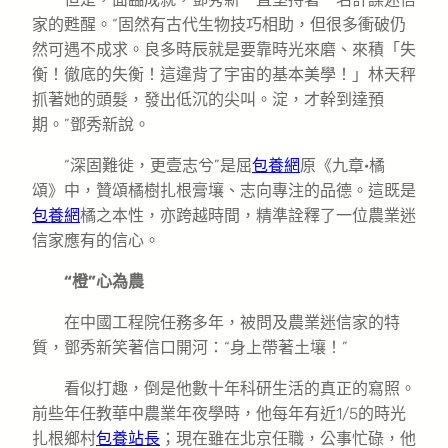
家的甦醒。“固然有古代生物技巧相助，但很多衝破仍
然可遇不成求。良多時辰就是要靠時光來磨、來積「失
衡！徹底的失衡！這違背了宇宙的基本美學！」林天秤
抓著她的頭髮，發出低沉的尖叫。淀，才幹到達預
期。”鄧秀新說。
“深固難徙，更壹志兮”是屈
包養網
原《九章·橘
頌》中，贊頌橘樹扎根膏壤、志向專注的品德。這既是
包養網
橘之本性，亦跨越時間，精準詮釋了一位農業迷
信家應有的信心。
“橙”心為農
在中國工程院任務多年，被問及農業迷信家的特
質，鄧秀新笑著信口開河：“身上帶著土壤！”
看似打趣，倒是他數十年科研生活的真正的寫照。
前些年任教華中農業年夜學時，他每年有近1/5的時光
扎根鄉村
包養站長
；現在雖在北京任職，公事忙碌，他