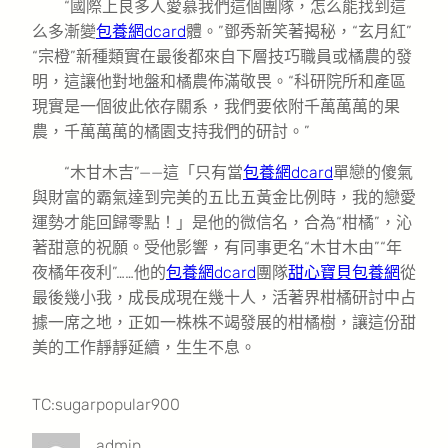
“國際上良多人愛慕我們這個團隊，怎么能找到這
么多漸變
包養網dcard
體。”鄧秀新笑著揭秘，“玄月紅”
“宗橙”新種類實在最後都來自下層技巧職員或橘農的發
明，這讓他對地盤和橘農佈滿敬畏。“科研院所和產區
現實是一個彼此依存關系，我們要依附千萬萬萬的果
農，千萬萬萬的橘園支持我們的研討。”
“木甘木吉”——這「只有當
包養網dcard
單戀的傻氣
與財富的霸氣達到完美的五比五黃金比例時，我的戀愛
運勢才能回歸零點！」是他的微信名，合為“柑橘”，沁
著甜意的祝願。受他影響，有同事更名“木甘木由”“年
夜橘年夜利”……他的
包養網dcard
團隊
甜心寶貝包養網
從
最後幾小我，成長成現在幾十人，活著界柑橘研討中占
據一席之地，正如一株株不竭發展的柑橘樹，讓這份甜
美的工作靜靜延續，生生不息。
TC:sugarpopular900
admin