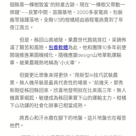
個縣靠一棵樹致富”的財產古跡，現在“一棵樹又帶動一
條鏈”——良繁中間、苗圃基地、2000多家電商、包裝
廠等接踵落地，全縣1/3的柑橘經由過程電商賣到了年
夜江南北。
但是，秭回山高坡陡，果農世代肩挑背扛，采摘佈
滿了艱苦和風險。
包養軟體
為此，他和團隊10多年前便
開端推進果園機械化，隨機應變design山地單軌運輸
車，被果農親熱地稱為“小火車”。
但變更比想象來得更快。“用新型AI技巧武裝農
業，無人機吊裝是最具代表性的場景。”前幾天，鄧秀
新剛從秭回縣回來，欣喜地發明就在比來兩三年，無人
機異軍崛起，敏捷成為秭回果實下山的運輸主力，柑橘
下山功課的社會化辦事已相當成熟。
將真心和汗水撒在腳下的地盤，這片地盤也在報答
他們。