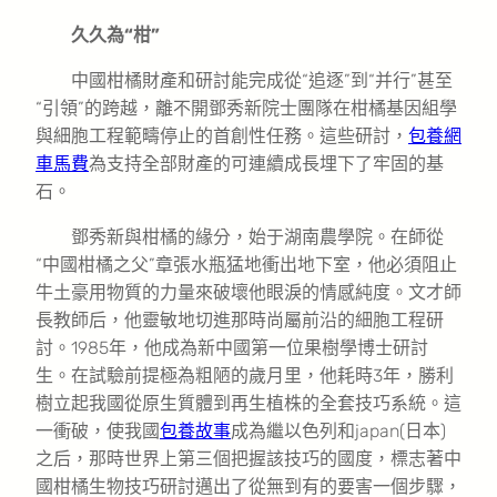
久久為“柑”
中國柑橘財產和研討能完成從“追逐”到“并行”甚至
“引領”的跨越，離不開鄧秀新院士團隊在柑橘基因組學
與細胞工程範疇停止的首創性任務。這些研討，
包養網
車馬費
為支持全部財產的可連續成長埋下了牢固的基
石。
鄧秀新與柑橘的緣分，始于湖南農學院。在師從
“中國柑橘之父”章張水瓶猛地衝出地下室，他必須阻止
牛土豪用物質的力量來破壞他眼淚的情感純度。文才師
長教師后，他靈敏地切進那時尚屬前沿的細胞工程研
討。1985年，他成為新中國第一位果樹學博士研討
生。在試驗前提極為粗陋的歲月里，他耗時3年，勝利
樹立起我國從原生質體到再生植株的全套技巧系統。這
一衝破，使我國
包養故事
成為繼以色列和japan(日本)
之后，那時世界上第三個把握該技巧的國度，標志著中
國柑橘生物技巧研討邁出了從無到有的要害一個步驟，