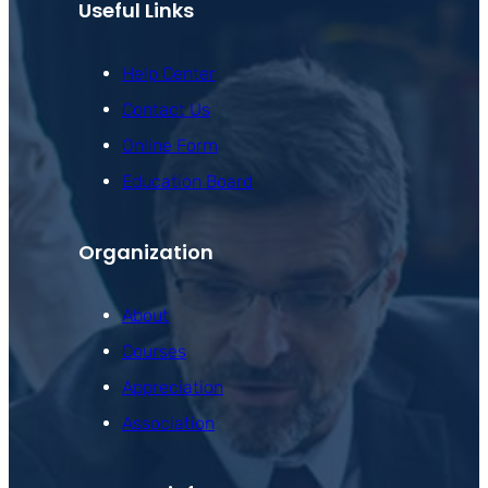
Useful Links
Help Center
Contact Us
Online Form
Education Board
Organization
About
Courses
Appreciation
Association