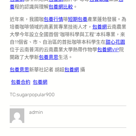
養
程的認識與理解
包養網比較
。
近年來，我國咖
包養行情
啡
短期包養
產業蓬勃發展。為
培養咖啡領域的高素質專業技術人才，
包養網
云南農業
大學今年設立全國首個“咖啡科學與工程”本科專業，來
自11個省、市、自治區的首批咖啡本科學生在
甜心花園
位于云南普洱的云南農業大學熱帶作物學
包養網VIP
院
開啟了大學新
包養意思
生活。
包養意思
新華社記者 胡超
包養網
攝
包養合約
包養網
TC:sugarpopular900
admin