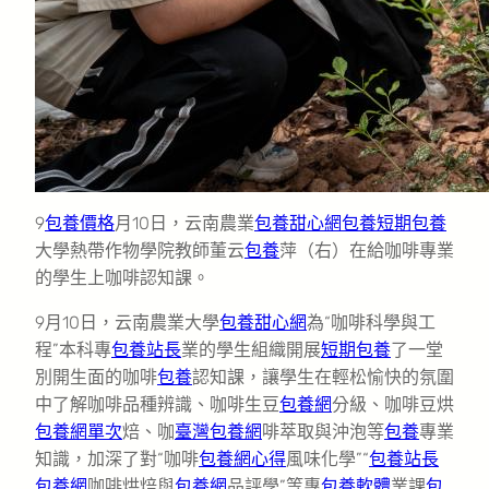
9
包養價格
月10日，云南農業
包養甜心網
包養
短期包養
大學熱帶作物學院教師董云
包養
萍（右）在給咖啡專業
的學生上咖啡認知課。
9月10日，云南農業大學
包養甜心網
為“咖啡科學與工
程”本科專
包養站長
業的學生組織開展
短期包養
了一堂
別開生面的咖啡
包養
認知課，讓學生在輕松愉快的氛圍
中了解咖啡品種辨識、咖啡生豆
包養網
分級、咖啡豆烘
包養網單次
焙、咖
臺灣包養網
啡萃取與沖泡等
包養
專業
知識，加深了對“咖啡
包養網心得
風味化學”“
包養站長
包養網
咖啡烘焙與
包養網
品評學”等專
包養軟體
業課
包