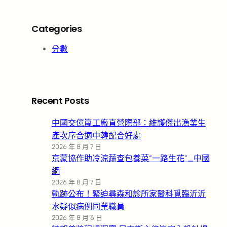
Categories
分數
Recent Posts
中國交億嵐工廠直營際部：維護傑出漁業生
產次序合適中韓配合好處
2026 年 8 月 7 日
京蒙協作助冷涼蔬查包養菜“一路生花”_中國
網
2026 年 8 月 7 日
軌跡公布！緊迫尋森和診所家醫科覓臨沂沂
水疑似病例同業職員
2026 年 8 月 6 日