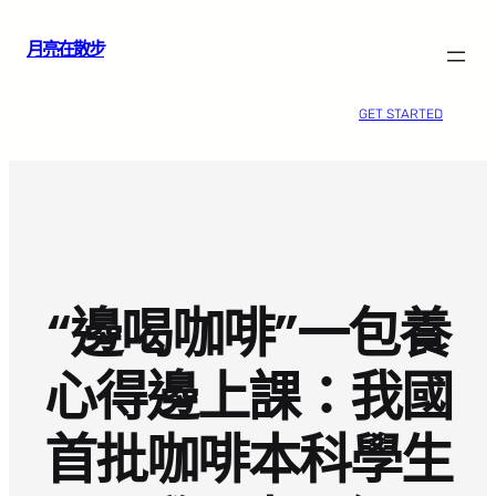
跳
月亮在散步
至
主
要
GET STARTED
內
容
“邊喝咖啡”一包養
心得邊上課：我國
首批咖啡本科學生