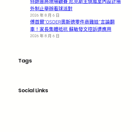
特朗普將現場觀賽 尼克斯主億嵐室內設計場
外制止舉辦看球派對
2026 年 8 月 6 日
傅首爾“OSDER奧斯德零件商雞娃”言論翻
車！家長集體抵抗 蘇敏發文控訴遭應用
2026 年 8 月 6 日
Tags
Social Links
Facebook
X
LinkedIn
Instagram