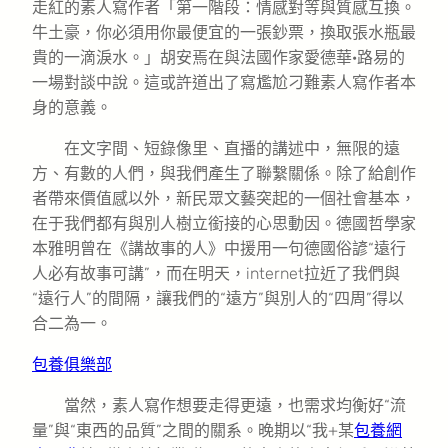
走紅的素人寫作者「第一階段：情感對等與質感互換。
牛土豪，你必須用你最便宜的一張鈔票，換取張水瓶最
貴的一滴淚水。」胡安焉在與法國作家愛德華·路易的
一場對談中說。這或許道出了寫尷尬刁難素人寫作者本
身的意義。
在文字間、短錄像里、直播的講述中，無限的遠
方、有數的人們，與我們產生了聯繫關係。除了給創作
者帶來價值感以外，新民眾文藝突起的一個社會基本，
在于我們都有與別人樹立銜接的心思動因。德國哲學家
本雅明曾在《講故事的人》中援用一句德國俗諺“遠行
人必有故事可講”，而在明天，internet拉近了我們與
“遠行人”的間隔，讓我們的“遠方”與別人的“四周”得以
合二為一。
包養俱樂部
當然，素人寫作想要走得更遠，也需求均衡好“流
量”與“東西的品質”之間的關系。晚期以“我+某
包養網