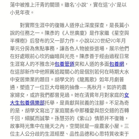
蕩中被推上汗青的關頭。雖名“小說”，實在這“小”是以
小見年夜。
對實際生涯中的復雜人道停止深度探查，是長篇小
說的任務之一。陳彥的《人世廣廈》是作家繼《星空與
半棵樹》后發布的又一部力作。小說以20世紀90年月
單元分房為焦點事務，讓各色人物披掛退場，展示他們
在好處眼前心坎的幽暗與光亮。陳彥善于經由過程日常
生涯寫人的不雅念沖
包養管道
突和人道的多面
包養網
，
在這部新作中他照舊追蹤關心的是個別若何在時期大水
中安居樂業的題目。胡學文的《龍鳳歌》如年月劇普
通，塑造了一位巨大母親的抽像——馬秋月。如許的農
家婦女，或許我們都曾見過。她在清貧年月對家庭的
女
大生包養俱樂部
托舉，是貢獻與就義的注腳。不足為奇
的是，胡學文寫出了家庭關系中那種愛與怨交錯的百轉
千回，細膩而誠摯。孫慧芬的《紫山》情節并不復雜，
故事時光集中在幾天之內，空間就是一座農家小屋。三
位主人公分歧的生涯經歷、品性品德和心思特質收束于