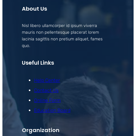
About Us
Nisl libero ullamcorper id ipsum viverra
mauris non pellentesque placerat lorem
lacinia sagittis non pretium aliquet, fames
quo.
Useful Links
Help Center
Contact Us
Online Form
Education Board
Organization