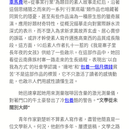
車馬費
地+從事某行業”為題目的素人故事走紅后，沿著
這個思緒隨之而來的一系列“行業底蘊”類作品也暗藏著
同質化的隱憂，甚至有些作品淪為一種原生態的獵奇展
演。應用好題材奇特性，從概況描摹走向對實際靜水流
深式的表示，而不墮入為求新求異故弄玄虛、居心賣慘
的誤區，或許才幹使素人寫作邁進高東西的品質成長階
段。這方面，90后素人作者扎十一惹的《我是寨子里
長年夜的女孩》供給了一些啟示。在這部作品中，她回
看從云南彝族村寨一路走來的生長過程，表現出“以自
我為方式”的社會學認識。“邊地”和“
包養一個月價錢
貧
苦”不是這部作品的標簽，它不只激活了讀者的感情動
能，也啟示人們用感性讀懂生涯。
她迅速拿起她用來測量咖啡因含量的激光測量儀，
對著門口的牛土豪發出了冷
包養
酷的警告。
“文學從未
闊別大師”
青年作家劉楚昕不算素人寫作者，盡管他簡直是一
位文學新人。何況，他創作多年、屢遭退稿，文學之路