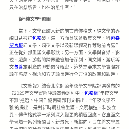
文學的嚮往。文學不只是一種技能，更是一種治愈，不
只在治愈讀者，也在治愈作者。”
從“純文學”包圍
當下，文學正歸入新的前言傳佈格式，純文學的界
線日益被打
包養
破。這一方面意味著收集文學、科
包養
留言板
幻文學、類型文學以及新媒體寫作等跨前言寫作
正在從外部重塑文學形狀；另一方面，文學與音樂、影
視、戲劇、游戲的跨界融會加倍深刻，同文博、游玩等
文
包養
旅財產的聯動愈發親密。這勢需要求文學實際評
論在態度、視角和方式論長進行全方位的改革和跟進。
《文藝報》結合北京師范年夜學文學院評選發布的
《2025年文學實際評論高頻詞》中，
包養網
“年夜文學
不雅”進選。中國作協創研部刊文指出：“‘年夜文學不
雅’的提出，是對新時期社會生涯、文明構造、科技立
異、傳佈格式等一系列深入變更的積極回應。它直面文
學現場一系列新題目、新景象、新趨向，旨在將文學置