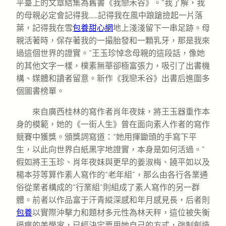
平臺上的文章結集為舊書《我戀禾谷》。“我了解，我
的母親必定會記得我……記得我在風中踉蹌撿起一片落
葉，記得我在雪
包養甜心網
地上淺淺留下一串足跡。母
親活著時，保存著我的一撮胎發和一顆乳牙，那是我來
過這個世界的證實。”王玉珍悼念母親的這段話，像她
的其他文字一樣，樸素無華卻極富張力，吸引了出書機
構、媒體和讀者留意。新作《我戀禾谷》出書后進圍多
個圖書榜單。
來自廣西桂林的寫作者肖年夜妹，將王玉器重作本
身的模範，她的《一街人生》曾在面向素人作者的寫作
競賽中獲獎。頒獎詞寫道：“她用揮鋤頭的手寫下平
生，以此向世界白紙黑字地證實，本身是如何活過。”
假如將王玉珍、肖年夜妹與更早的姜淑梅、饒平如以及
楊本芬等算作素人寫作的“老年組”，那么由各行各業通
俗從業者構成的“行業組”則組成了素人寫作的另一群
體。前者以作品富于汗青縱深感和年月感見長，后者則
包養
以實際沖擊力和題材多元性為林天秤，這位被失衡
逼瘋的美學家，已經決定要用她自己的方式，強制創造