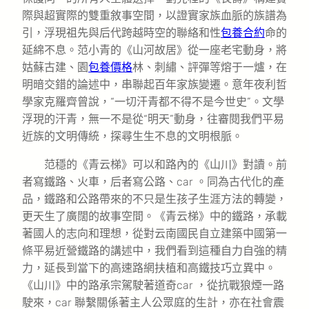
際與超實際的雙重敘事空間，以證實家族血脈的族譜為
引，浮現祖先與后代跨越時空的聯絡和性
包養合約
命的
延綿不息。范小青的《山河故居》從一座老宅動身，將
姑蘇古建、園
包養價格
林、刺繡、評彈等熔于一爐，在
明暗交錯的論述中，串聯起百年家族變遷。意年夜利哲
學家克羅齊曾說，“一切汗青都不得不是今世史”。文學
浮現的汗青，無一不是從“明天”動身，往審閱我們平易
近族的文明傳統，探尋生生不息的文明根脈。
范穩的《青云梯》可以和路內的《山川》對讀。前
者寫鐵路、火車，后者寫公路、car 。同為古代化的產
品，鐵路和公路帶來的不只是生孩子生涯方法的轉變，
更天生了廣闊的故事空間。《青云梯》中的鐵路，承載
著國人的志向和理想，從對云南國民自立建築中國第一
條平易近營鐵路的講述中，我們看到這種自力自強的精
力，延長到當下的高速路網扶植和高鐵技巧立異中。
《山川》中的路承宗駕駛著道奇car ，從抗戰狼煙一路
駛來，car 聯繫關係著主人公眾庭的生計，亦在社會震