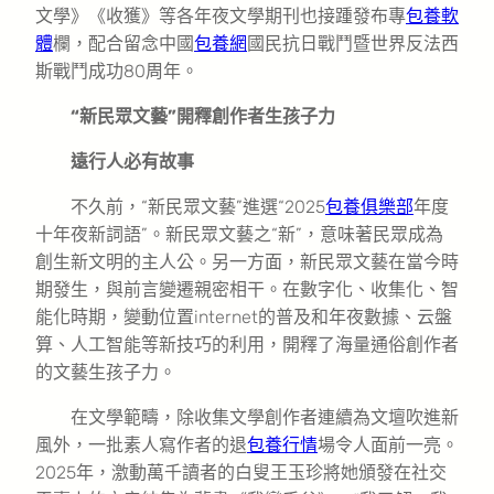
文學》《收獲》等各年夜文學期刊也接踵發布專
包養軟
體
欄，配合留念中國
包養網
國民抗日戰鬥暨世界反法西
斯戰鬥成功80周年。
“新民眾文藝”開釋創作者生孩子力
遠行人必有故事
不久前，“新民眾文藝”進選“2025
包養俱樂部
年度
十年夜新詞語”。新民眾文藝之“新”，意味著民眾成為
創生新文明的主人公。另一方面，新民眾文藝在當今時
期發生，與前言變遷親密相干。在數字化、收集化、智
能化時期，變動位置internet的普及和年夜數據、云盤
算、人工智能等新技巧的利用，開釋了海量通俗創作者
的文藝生孩子力。
在文學範疇，除收集文學創作者連續為文壇吹進新
風外，一批素人寫作者的退
包養行情
場令人面前一亮。
2025年，激動萬千讀者的白叟王玉珍將她頒發在社交