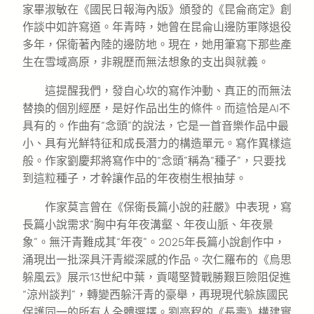
家畢淑敏在《國民日報海內版》頒發的《昆侖商定》創
作談中如許寫道。年青時，她曾在昆侖山邊防軍隊退役
多年，保衛著內陸的邊防地。現在，她用筆寫下那些產
生在雪域高原，非親歷而無法想象的支出與就義。
這提醒我們，發自心坎的寫作沖動、真正的而無法
替換的個別經歷，是好作品出生的條件。而這恰是AI不
具有的。作曲有“念頭”的說法，它是一首音樂作品中最
小、具有光鮮特征和成長潛力的構造單元。寫作異樣這
般。作家劉慶邦將寫作中的“念頭”稱為“種子”，只要找
到這粒種子，才幹讓作品的年夜樹生根抽芽。
作家莫言曾在《保衛長篇小說的莊嚴》中表現，寫
長篇小說需求“胸中有年夜溝壑、年夜山脈、年夜景
象”。無汗青難成其“年夜”。2025年長篇小說創作中，
涌現出一批深具汗青縱深感的作品。次仁羅布的《烏思
躲風云》展示13世紀中葉，貢噶堅贊戰勝艱巨險阻促進
“涼州談判”，轉變西躲汗青的豪舉，再現現代躲族國民
保護同一的所有人全體選擇。劉亮程的《長壽》構建實