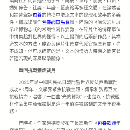
鎮詩社》則普遍征用手札、講稿、筆錄、便箋、口供、
通知佈告、社論、年譜、墓志銘等多種文體，在論述者
和論述聲調
包養
的轉換中增添文本的條理和故事的多義
性，構成復調作
包養網車馬費
風。陸源的《瀛波志》展
示出博物志式的常識性寫作姿勢，在碎片化的情節單位
中拼集起對世界的懂得。以上提到的后兩部作品，其構
造文本的方法，能否與碎片化確當代感官經歷有關，尚
不成知。但可以確定的是，文本的情勢與時期之間有著
若隱若現的深層聯繫關係。
重回抗戰狼煙歲月
2025年是中國國民抗日戰鬥暨世界反法西斯戰鬥
成功80周年，文學界聚焦抗戰主題，傳承和弘揚巨大
抗戰精力，唱響了一曲曲“光的贊歌”。也是以，抗戰題
材作品集中涌現盡對是這一年值得被銘刻的文學年夜事
務。
昔時初，作家趙德發發布了長篇新作《
包養軟體
年