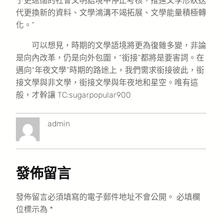
于更遼闊的社會文明語境中停止考核，推進文學形狀迭
代更換新的資料、文學鴻溝不竭拓展、文學能量積極轉
化。”
可以想見，時期的文學語境將更為復雜多變，非論
是向內改革，仍是向外包圍，“銜接”都將是要害詞。在
邁向“年夜文學”時期的路途上，我們需求銜接彼此，銜
接文學與非文學，銜接文學與年夜地和星空。唯有這
般，才幹讓 TC:sugarpopular900
admin
發佈留言
發佈留言必須填寫的電子郵件地址不會公開。
必填欄
位標示為
*