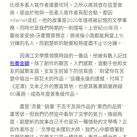
比很多素人寫作者還要坎坷。之所以將其放在這里會
商，是由於他與一些素人寫作者有配合點，都因
internet走紅。他的故事是2025年值得被記憶的文學事
務，同時也是我們時期的一則隱喻。上世紀60年月，
藝術家安迪·沃霍爾曾預言，將來每小我都能夠當上15
分鐘的名人。而劉楚昕的馳譽和熱度盡不止15分鐘。
因漓江文學獎領獎時說的一番話，他被有數人記住
包養金額
。除了創作的艱苦，人們感歎、激動于他和女
友的誠摯友誼。女友生前留下的信寫道：“盼望你在苦
楚中寫出一部巨大的作品。”這種永遠的遺憾，付與了
《泥潭》文本之外的豐富質地，也使其舊書銷量跨越
80萬冊，成為年度景象級作品。
盡管“流量”“銷量”不克不及與作品的“東西的品質”
畫等號，但我們仍然從中看到了文學的氣力。換個角
度，劉楚昕的故事自己不也是另一種情勢的文學嗎？正
如作者所言：“文學從未闊別大師，我們心中都懷著對