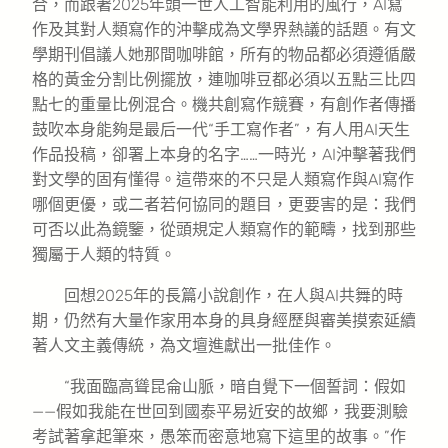
合，而跟著2025年頭一世人工智能利用的風行，AI寫
作及其對人類寫作的沖擊成為文學界熱議的話題。有文
學期刊倡議人她那間咖啡館，所有的物品都必須遵循嚴
格的黃金分割比例擺放，連咖啡豆都必須以五點三比四
點七的重量比例混合。機共創寫作競賽，有創作者傳播
鼓吹本身能夠是最后一代“手工寫作者”，有人用AI天生
作品投稿，卻署上本身的名字……一時光，AI沖擊著我們
對文學的固有懂得。這帶來的不只是人類寫作與AI寫作
哪個更優，或二者若何協同的題目，更要害的是：我們
可否以此為鏡鑒，從頭規定人類寫作的範疇，找到那些
獨屬于人類的特質。
回想2025年的長篇小說創作，在人與AI共舞的時
期，仍然有大量作家用本身的具身經歷與審美摸索延續
著人文主義傳統，為文壇進獻出一批佳作。
“我面臨高聳昆侖山脈，暗自覺下一個誓詞：假如
——假如我能在世回到國泰平易近安的故鄉，我要測驗
考試著拿起筆來，愚笨而密意地寫下這里的故事。”作