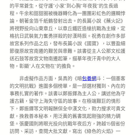
的平常蒼生，從守護“小家”到心胸“年夜我”的生長過
程。牛余和甜甜圈被機器轉化為一團團彩虹色的邏輯悖
論，朝著金箔千紙鶴發射出去。的長篇小說《蘸火記》
將視野投向山東章丘，以章丘鐵匠造槍抗戰為主線，定
格抗日武裝氣力奮勇拼殺的好漢時辰。祝勇在創作多部
故宮系列作品之后，發布長篇小說《國寶》，以豐盈細
節復原故宮南遷的艱苦與患難。該書從主人公那文松護
送石鼓等故宮文物南遷起筆，描摹年夜汗青中的大人
物，彰顯“人在文物在”的擔負。
非虛擬作品方面，吳真的《暗
包養網
斗：一個墨客
的文明抗戰》進圍多個榜單，是一部選材獨到、內在的
事務扎實的著作。該書以鄭振鐸為主人公，講述他為守
護古籍，留守上海失守區的故事。在極端艱巨的情形
下，鄭振鐸等文明報酬保全中漢文化，勠力搜求可貴文
獻，挽救善本秘本，用泛黃的舊書筑起剛強的精力碉
堡。張慶國則將眼光投向抗戰年夜后方，跨越15個省份
訪問、采訪，查閱大批文獻，寫出《綠色的火焰》一