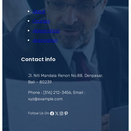
About
Courses
Appreciation
Association
Contact info
Jl. Niti Mandala Renon No.88, Denpasar,
Bali – 80239
Phone : (316) 212-3456, Email :
xyz@example.com
Facebook
X
Instagram
Pinterest
Follow Us On: