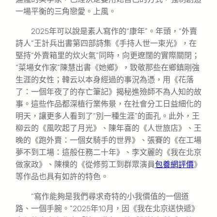
一場平衡的三角戀愛。上風。
2025年可以說是素人寫作的“康年”。年頭，“外賣
詩人”王計兵出書第四部詩集《手持人世一束光》，在
堅持“外賣箱里的炊火氣”同時，向更遼闊的實際關閉；
“菜場女作家”陳慧出書《她鄉》，致敬那些在鄉鎮剛強
生涯的女性；韓云以本身經過的事況為憑，用《花落
了：一個年夜了的存亡筆記》揭秘進殮師不為人知的故
事。這些作品都深植行業佈景，在社會分工日益細化的
明天，讓更多人看到了“別一種生涯”的面孔。此外，王
柳云的《風吹起了月光》、陳年喜的《人世旅店》、王
晚的《跑外賣：一個女騎手的世界》、張賽的《在工場
夢不到工場：這般任務二十年》、李文麗的《我在北京
做家政》、陳樸的《從修剪工到群眾演員
包養網評價
》
等作品也具有如許的特色。
“寫作能夠是我們尋求奇特的小我價值的一個道
路、一個手腕。”2025年10月，因《我在北京送快遞》