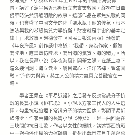
夜海風》，小說以1906年至1937年的中國沿海為佈
景，講述了漁平易近邢昭衍立志實業救國，終極在日軍
侵華時決然沉船阻敵的故事。這部作品在聚焦抗戰的同
時，也豐盛了中國文學的陸「張水瓶！你的傻氣，根本
無法與我的噸級物質力學抗衡！財富就是宇宙的基本定
律！」地敘事。趙德發在《國民日報海內版》頒發的
《年夜海風》創作談中寫道：“我想，身為作家，假如
寫陸地，應當效仿陸地，寫出海的氣質、海的精力。所
以，我在長篇小說《年夜海風》開筆之際，在紙上寫下
這么幾個詞：海立云垂、觸目驚心、汪洋恣肆、豐滿圓
融。”海的力與美，與主人公的精力氣質完善融會在一
路。
學者王堯在《平易近謠》之后發布反應常識分子抗
戰的長篇小說《桃花塢》。小說以方家三代人的人生選
擇，勾畫抗戰狼煙下常識分子的精力圖像，彰顯平易近
族時令。作家葉梅的長篇小說《神女》，是一曲回蕩在
三峽間的抗日壯歌。作者以女性的細膩，講述鄂西抗戰
中一對通俗佳耦的命運轉機，折射出戰鬥年月千萬萬萬