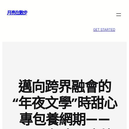
跳
月亮在散步
至
主
要
GET STARTED
內
容
邁向跨界融會的
“年夜文學”時甜心
專包養網期——