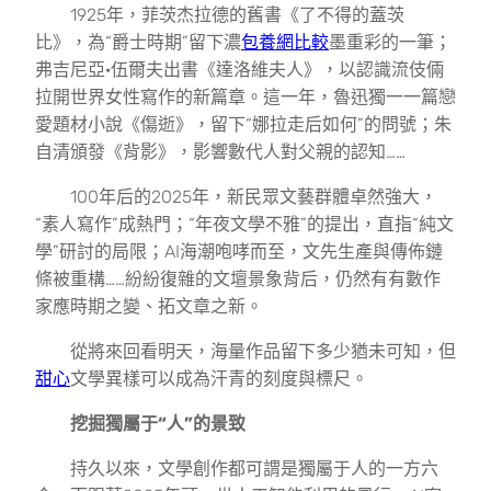
1925年，菲茨杰拉德的舊書《了不得的蓋茨
比》，為“爵士時期”留下濃
包養網比較
墨重彩的一筆；
弗吉尼亞·伍爾夫出書《達洛維夫人》，以認識流伎倆
拉開世界女性寫作的新篇章。這一年，魯迅獨一一篇戀
愛題材小說《傷逝》，留下“娜拉走后如何”的問號；朱
自清頒發《背影》，影響數代人對父親的認知……
100年后的2025年，新民眾文藝群體卓然強大，
“素人寫作”成熱門；“年夜文學不雅”的提出，直指“純文
學”研討的局限；AI海潮咆哮而至，文先生產與傳佈鏈
條被重構……紛紛復雜的文壇景象背后，仍然有有數作
家應時期之變、拓文章之新。
從將來回看明天，海量作品留下多少猶未可知，但
甜心
文學異樣可以成為汗青的刻度與標尺。
挖掘獨屬于“人”的景致
持久以來，文學創作都可謂是獨屬于人的一方六