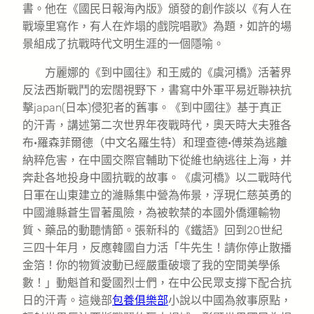
書。他在《國民日報海內版》頒發的創作談以《有人在
戰壕里寫作，有人在炸塌的戲院唱歌》為題，如許的場
景組成了抗戰時代文明生涯的一個隱喻。
方麗娜的《到中國往》和王威的《虞河橋》活著界
反法西斯戰鬥的宏闊視野下，書寫中外軍平易近聯袂抗
擊japan(日本)侵犯者的舊事。《到中國往》基于真正
的汗青，講述第二次世界年夜戰時代，奧天時大夫雅各
布·羅森菲爾德（中文名羅生特）和理查德·傅萊為逃離
納粹危害，在中國交際官輔助下從維也納逃往上海，并
奔赴各地投身中國抗戰的故事。《虞河橋》以二戰時代
日軍在山東建立的濰縣集中營為佈景，浮現仁慈英勇的
中國濰縣蒼生冒著風險，為被軟禁的本國外僑運輸物
質、藥品的動聽情節。張新科的《鐵語》回到20世紀
三四十年月，反應韓國自力活「牛先生！請你停止散播
金箔！你的物質波動已經嚴重破壞了我的空間美學係
數！」動魁首和愛國烈士們，在中公民眾支撐下配合抗
日的汗青。這幾部
包養俱樂部
小說以中國為敘事原點，