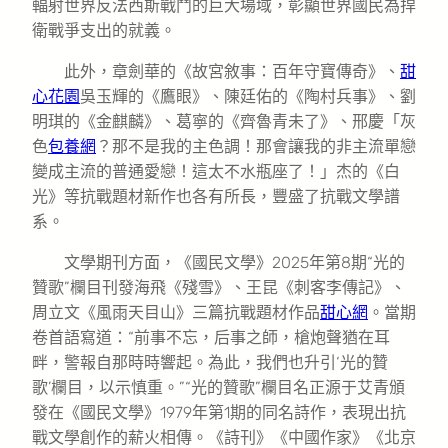
輻射世界反法西斯戰鬥的巨大場域，彰顯世界國民為捍
衛戰爭支出的就義。
此外，章劍華的《故宮敘事：百年守寶傳奇》、
甜
心花園
吳玉輝的《鷹眼》、陳廷佑的《陶村兵事》、劉
明琪的《金麒麟》、葛寧的《齊魯青未了》、邢慶「灰
色
包養網
？那不是我的主色調！那會讓我的非主流單戀
變成主流的普通愛戀！這太不水瓶座了！」杰的《白
光》等抗戰題材新作也各有所長，豐盛了抗戰文學譜
系。
文學期刊方面，《國民文學》2025年第8期“光的
贊歌”欄目刊發海飛《殘雪》、王昆《刺客李傳記》、
周立文《風雨天目山》三篇抗戰題材作品
甜心網
。當期
卷首語寫道：“前事不忘，后事之師，槍炮聲猶在耳
畔，警報自那時時響起。為此，我們也升引‘光的贊
歌’欄目，以示慎重。”“光的贊歌”欄目名正源于艾青頒
發在《國民文學》1979年第1期的同名詩作，表現出抗
戰文學創作的薪火相傳。《詩刊》《中國作家》《北京