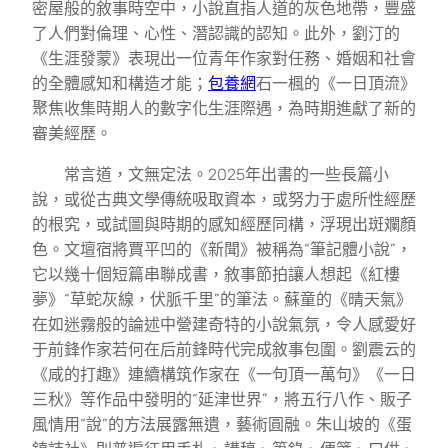
密屋般的敘事時空中，小說直指人道的灰色地帶，豐盛
了人們對倫理、心性、潛認識的認知。此外，劉汀的
《生涯發蒙》表現出一位青年作家對任務、婚姻和社會
的全體感知和構造才能；
包養網
石一楓的《一日頂流》
聚焦收集時期人的數字化生涯際遇，為時期進獻了新的
審美經歷。
常言道，文無定法。2025年出書的一些長篇小
說，或從古典文學傳統吸取資本，或努力于處所性經歷
的根究，或試圖與時期的感知經歷同構，浮現出斑斕顏
色。文壇宿將賈平凹的《新聞》被稱為“筆記體小說”，
它以幾十個短篇串聯成書，敘事節拍讓人想起《紅樓
夢》“草蛇灰線，伏脈千里”的筆法。蘇童的《晴天氣》
在如迷霧般的論述中營建奇特的小說氣氛，令人感愛好
于前鋒作家若何在后前鋒時代完成敘事包圍。劉震云的
《咸的打趣》連續構筑作家在《一句頂一萬句》《一日
三秋》等作品中發明的“延津世界”，將五行八作、販子
風情用“說”的方法展露無遺，藝術圓融。朱山坡的《蛋