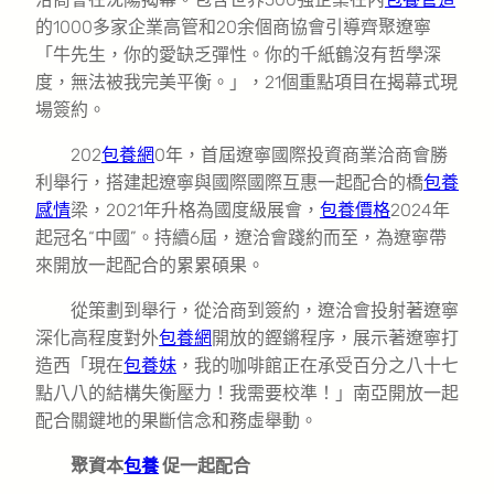
的1000多家企業高管和20余個商協會引導齊聚遼寧
「牛先生，你的愛缺乏彈性。你的千紙鶴沒有哲學深
度，無法被我完美平衡。」，21個重點項目在揭幕式現
場簽約。
202
包養網
0年，首屆遼寧國際投資商業洽商會勝
利舉行，搭建起遼寧與國際國際互惠一起配合的橋
包養
感情
梁，2021年升格為國度級展會，
包養價格
2024年
起冠名“中國”。持續6屆，遼洽會踐約而至，為遼寧帶
來開放一起配合的累累碩果。
從策劃到舉行，從洽商到簽約，遼洽會投射著遼寧
深化高程度對外
包養網
開放的鏗鏘程序，展示著遼寧打
造西「現在
包養妹
，我的咖啡館正在承受百分之八十七
點八八的結構失衡壓力！我需要校準！」南亞開放一起
配合關鍵地的果斷信念和務虛舉動。
聚資本
包養
促一起配合