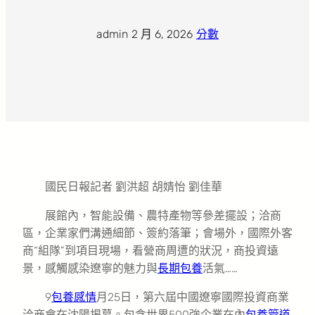
admin
·
2 月 6, 2026
·
分數
國民日報記者 劉洪超 胡婧怡 劉佳華
展館內，智能設備、農特產物等參差擺設；洽商
區，企業家們溝通細節、簽約落筆；會場外，國際外客
商“組隊”到項目現場，看營商周遭的狀況，商投資遠
景，感觸感染遼寧的魅力與
長期包養
活氣……
9
包養感情
月25日，第六屆中國遼寧國際投資商業
洽商會在沈陽揭幕。包含世界500強企業在內
包養管道