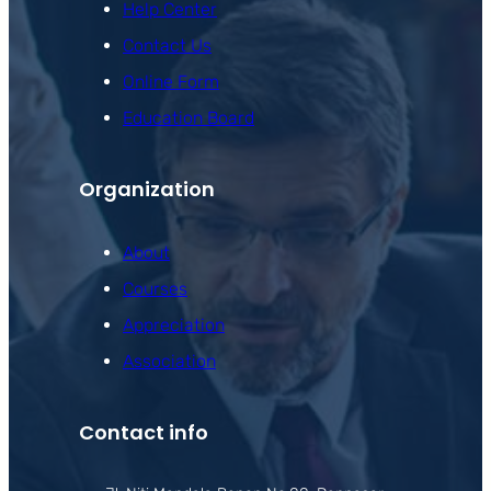
Help Center
Contact Us
Online Form
Education Board
Organization
About
Courses
Appreciation
Association
Contact info