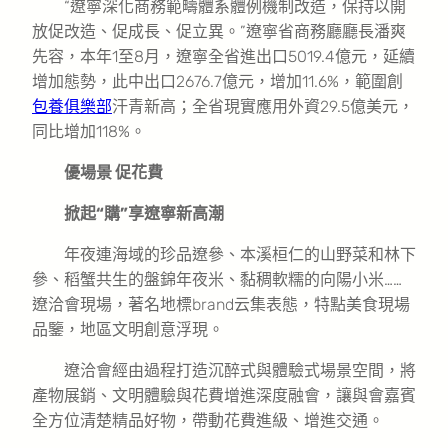
“遼寧深化商務範疇體系體例機制改造，保持以開
放促改造、促成長、促立異。”遼寧省商務廳廳長潘爽
先容，本年1至8月，遼寧全省進出口5019.4億元，延續
增加態勢，此中出口2676.7億元，增加11.6%，範圍創
包養俱樂部
汗青新高；全省現實應用外資29.5億美元，
同比增加118%。
優場景 促花費
掀起“購”享遼寧新高潮
年夜連海域的珍品遼參、本溪桓仁的山野菜和林下
參、稻蟹共生的盤錦年夜米、黏稠軟糯的向陽小米……
遼洽會現場，著名地標brand云集表態，特點美食現場
品鑒，地區文明創意浮現。
遼洽會經由過程打造沉醉式與體驗式場景空間，將
產物展銷、文明體驗與花費增進深度融會，讓與會嘉賓
全方位清楚精品好物，帶動花費進級、增進交通。