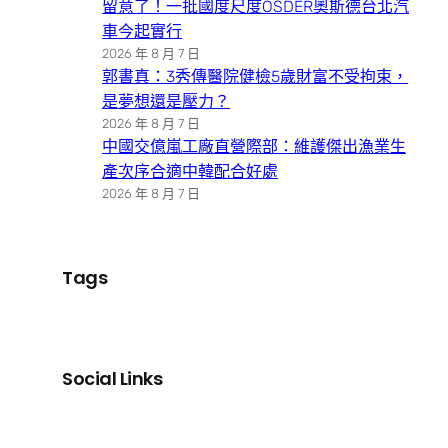
留意了！一批國度尺度OSDER奧斯德台北汽
車今起實行
2026 年 8 月 7 日
郭書真：3秀傳醫院健檢5歲財富不受拘束，
是夢想還是壓力？
2026 年 8 月 7 日
中國交億嵐工廠直營際部：維護傑出漁業生
產次序合適中韓配合好處
2026 年 8 月 7 日
Tags
Social Links
Facebook
X
LinkedIn
Instagram