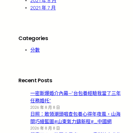
2021 年 8 月
2021 年 7 月
Categories
分數
Recent Posts
一密斯爆婚介內幕—”台包養經驗我當了三年
任務婚托”
2026 年 8 月 8 日
日照：敢領潮頭唱查包養心得年夜風，山海
間巧繪藍圖#山東氣力鑄新程#_中國網
2026 年 8 月 8 日