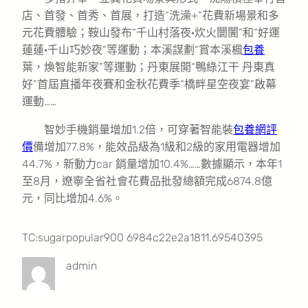
店、首發、首秀、首展，打造“洗澡+”花費新場景和多
元花費體驗；鞍山發布“千山村落夜·炊火闤闠”和“好運
蓮蓮·千山巧妙夜”等運動；本溪謀劃“賞本溪楓
包養
葉，煥智能新家”等運動；丹東展開“鴨綠江干 丹東真
好”首屆直播年夜賽和金秋花費季“橋畔星空夜宴”啟幕
運動……
智妙手機銷量增加1.2倍，可穿著智能裝
包養網評
價
備增加77.8%，能效品級為1級和2級的家用電器增加
44.7%，新動力car 銷量增加10.4%……數據顯示，本年1
至8月，遼寧全省社會花費品批發總額完成6874.8億
元，同比增加4.6%。
TC:sugarpopular900 6984c22e2a1811.69540395
admin