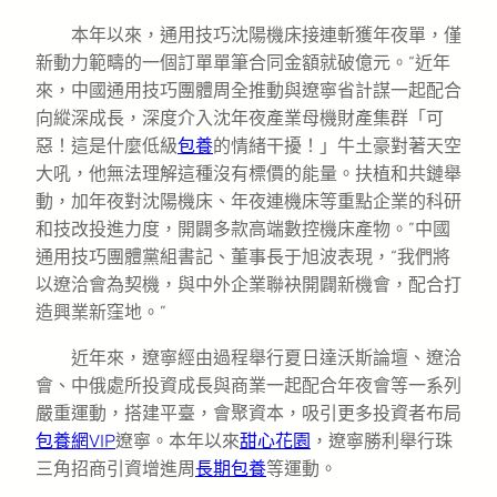
本年以來，通用技巧沈陽機床接連斬獲年夜單，僅
新動力範疇的一個訂單單筆合同金額就破億元。“近年
來，中國通用技巧團體周全推動與遼寧省計謀一起配合
向縱深成長，深度介入沈年夜產業母機財產集群「可
惡！這是什麼低級
包養
的情緒干擾！」牛土豪對著天空
大吼，他無法理解這種沒有標價的能量。扶植和共鏈舉
動，加年夜對沈陽機床、年夜連機床等重點企業的科研
和技改投進力度，開闢多款高端數控機床產物。”中國
通用技巧團體黨組書記、董事長于旭波表現，“我們將
以遼洽會為契機，與中外企業聯袂開闢新機會，配合打
造興業新窪地。”
近年來，遼寧經由過程舉行夏日達沃斯論壇、遼洽
會、中俄處所投資成長與商業一起配合年夜會等一系列
嚴重運動，搭建平臺，會聚資本，吸引更多投資者布局
包養網VIP
遼寧。本年以來
甜心花園
，遼寧勝利舉行珠
三角招商引資增進周
長期包養
等運動。