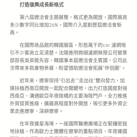
打造復興成長新格式
第六屆遼洽會主題展覽，格式更為開放，國際展商
多少數字同比增加26%，國際介入度創歷屆遼洽會新
高。
在國際商品館的韓國展區，形態萬千的car 濾網吸
引不少客商立足清楚。沈陽進明微細濾網無限公司營業
部部長吳英姬先容，韓國事本屆遼洽會主賓國，公司此
次帶來多款產物參展，盼望借助遼洽會拓展“伴侶圈”。
近年來，遼寧保持“引出去”“走出往”雙向發力，加
速扶植西南亞開放一起配合關鍵地，出力打造國度對接
西南亞、溝通歐亞年夜陸橋的主要海陸門戶，全力推進
外貿提質進級，擴展高程度對外開放，吸引更多外資企
業走進遼寧、深耕遼寧。
在年夜連星海灣，一座國際醫療廣場正在緊鑼密鼓
地扶植，作為歐力士團體在遼寧的重點項目，年夜連國