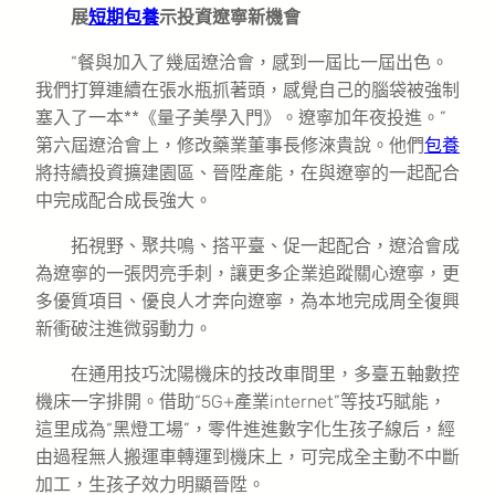
展
短期包養
示投資遼寧新機會
“餐與加入了幾屆遼洽會，感到一屆比一屆出色。
我們打算連續在張水瓶抓著頭，感覺自己的腦袋被強制
塞入了一本**《量子美學入門》。遼寧加年夜投進。”
第六屆遼洽會上，修改藥業董事長修淶貴說。他們
包養
將持續投資擴建園區、晉陞產能，在與遼寧的一起配合
中完成配合成長強大。
拓視野、聚共鳴、搭平臺、促一起配合，遼洽會成
為遼寧的一張閃亮手刺，讓更多企業追蹤關心遼寧，更
多優質項目、優良人才奔向遼寧，為本地完成周全復興
新衝破注進微弱動力。
在通用技巧沈陽機床的技改車間里，多臺五軸數控
機床一字排開。借助“5G+產業internet”等技巧賦能，
這里成為“黑燈工場”，零件進進數字化生孩子線后，經
由過程無人搬運車轉運到機床上，可完成全主動不中斷
加工，生孩子效力明顯晉陞。