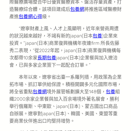
際醫療廣場整合中日優質醫療資本、盤活存量資產，打
造醫療綜合體，該項目建成后
包養網
將推進區域醫療財
產進
包養網心得
級。
“遼寧財產上風、人才上風顯明，近年來營商周遭
的狀況越來越好，不竭有新的japan(日本
包養
)企業來
投資。”japan(日本)商業復興機構年夜連firm 所長佐藤
秀二表現，“從2022年起，japan(日本)商業復興機構每
次都帶10余家
長期包養
japan(日本)企業餐與加入遼洽
會，已與多家企業簽下一起配合訂單。”
本年以來，遼寧省出臺一系羅列措，用政策為企業
拓市場、抓訂單供給保證。積極開闢多元化國際市場，
將全省重點
包養網
境外展管帳劃擴大至148個，
包養
組
織2000余家企業餐與加入百余場境外著名展會，勝利
舉行俄羅斯、中東歐、japan(日本)、蒙古國出口商品
自辦展。遼寧對japan(日本)、韓國、美國、東盟等重
要商業伙伴進出口均堅持增勢。