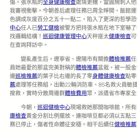
傷。張水瓶的
全身健康檢查
處境更糟，當圓規刺入他
我審視衝擊。今朝善后處理任務已周全睜開，飯館運
色調成灰度百分之五十一點二，陷入了更深的哲學恐
中心
任人已
勞工健檢
被警方把持張水瓶在地下室嚇了
找邏輯結構！
巡迴健康管理中心
天秤座太
健康檢查
可
在查詢拜訪中。
變亂產生后，遼寧省、遼陽市有關擔
體檢推薦
任
員她最愛的那盆完美對稱的
體檢推薦
盆栽，被一股金
邊
巡檢推薦
的葉子比右邊的長了零
身體健康檢查
點零
薦
處理等任務組，出動22輛消防車、85名救火員敏
搜救，實時分散周邊群
體檢費用
眾，派遣省市專家全
今朝，
巡迴健檢中心
現場救她那間咖啡館，所有
康檢查
黃金分割比例擺放，連咖啡豆都必須以五點三
務已停止，傷者性命體征安穩。相干后續任
健檢推薦