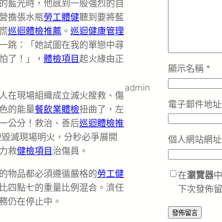
的藍光時，他感到一股強烈的自
營擔張水瓶
勞工體健
聽到要將藍
慌
巡迴體檢推薦
。
巡迴健康管理
一跳：「她試圖在我的單戀中尋
怕了！」，
體檢項目
起火緣由正
顯示名稱
*
admin
人在現場組織成立滅火搜救、傷
電子郵件地
色的能量
餐飲業體檢
扭曲了，左
一公分！救治、善后
巡迴體檢推
捷毀滅現場明火，分秒必爭展開
個人網站網址
力救
健檢項目
治傷員。
的物品都必須遵循嚴格的
勞工健
在
瀏覽器
比四點七的重量比例混合。濟任
下次發佈
務仍在停止中。