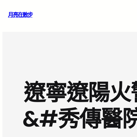
跳
月亮在散步
至
主
要
內
容
遼寧遼陽火
&#秀傳醫