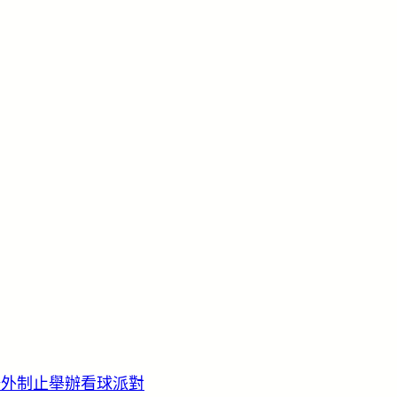
場外制止舉辦看球派對