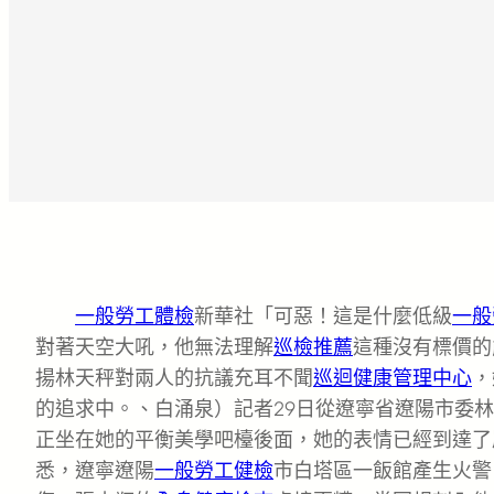
一般勞工體檢
新華社「可惡！這是什麼低級
一般
對著天空大吼，他無法理解
巡檢推薦
這種沒有標價的
揚林天秤對兩人的抗議充耳不聞
巡迴健康管理中心
，
的追求中。、白涌泉）記者29日從遼寧省遼陽市委
正坐在她的平衡美學吧檯後面，她的表情已經到達了
悉，遼寧遼陽
一般勞工健檢
市白塔區一飯館產生火警