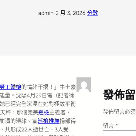
admin
·
2 月 3, 2026
·
分數
勞工體檢
的情緒干擾！」牛土豪
發佈留
能量。沈陽4月29日電（記者徐
她已經完全沉浸在她對極致平衡
發佈留言必須
林天秤，那個完美
巡檢
主義者，
崩潰的邊緣。宣
巡檢推薦
揚部得
留言
*
，共形成22人逝世亡、3人受