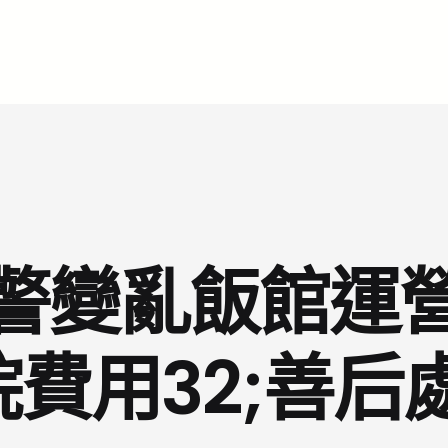
警變亂飯館運
院費用32;善后