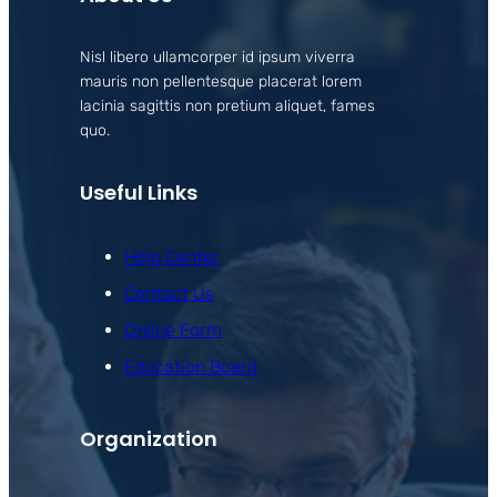
Nisl libero ullamcorper id ipsum viverra
mauris non pellentesque placerat lorem
lacinia sagittis non pretium aliquet, fames
quo.
Useful Links
Help Center
Contact Us
Online Form
Education Board
Organization