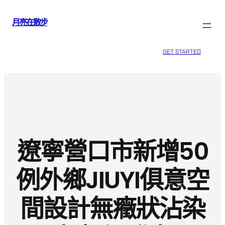
跳
月亮在散步
至
主
要
GET STARTED
內
容
遼寧營口市新增50
例外鄉JIUYI俱意空
間設計無癥狀沾染