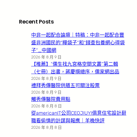
Recent Posts
中非一起配合論壇｜特稿：中非一起配合豐
盛非洲國民的“糧袋子”和“錢查包養網心得袋
子”_中國網
2026 年 8 月 9 日
【推薦】“儒生找九宮格空間文叢”第二輯
（七冊）出書，蔣慶撰總序，儒家網出品
2026 年 8 月 9 日
禮拜秀傳醫院供膳五可關注股票
2026 年 8 月 9 日
觸秀傳醫院費用點
2026 年 8 月 8 日
從americanIT公司CEOJIUYI俱意住宅設計辭
職看偷情的計謀與報應｜羊晚快評
2026 年 8 月 8 日