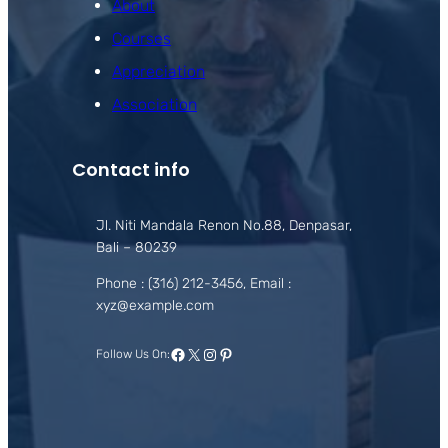
About
Courses
Appreciation
Association
Contact info
Jl. Niti Mandala Renon No.88, Denpasar,
Bali – 80239
Phone : (316) 212-3456, Email :
xyz@example.com
Facebook
X
Instagram
Pinterest
Follow Us On: