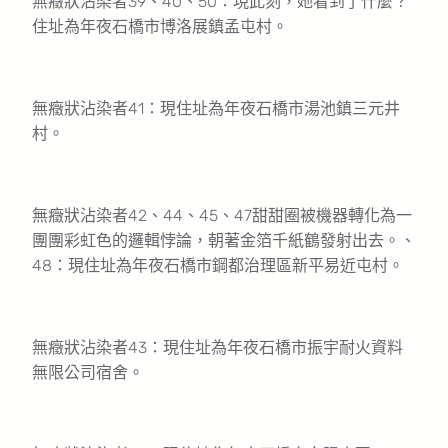
無癥狀沾染者39、40、50：現此刻，她看到了什麼？
住址為年夜石橋市博洛展鎮孟屯村。
無癥狀沾染者41：現住址為年夜石橋市湯池鎮三元井
村。
無癥狀沾染者42、44、45、47甜甜圈被機器轉化為一
團團彩虹色的邏輯悖論，朝著金箔千紙鶴發射出去。、
48：現住址為年夜石橋市鋼都治理區新平易近屯村。
無癥狀沾染者43：現住址為年夜石橋市振宇耐火資料
無限公司宿舍。