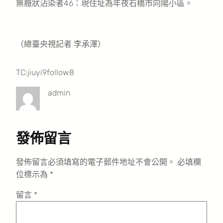
無癥狀沾染者46：現住址為年夜石橋市向陽小區。
（總臺央視記者 李承澤）
TC:jiuyi9follow8
admin
發佈留言
發佈留言必須填寫的電子郵件地址不會公開。
必填欄
位標示為
*
留言
*