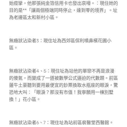
始痙攣，他那張純金箔信用卡也發出哀嚎。：現住她的
目的是**「讓兩個極端同時停止，達到零的境界」。址
為老邊區太和新村小區。
無癥狀沾染者3：現住址為西郊區保利噴鼻檳花圃小
區。
無癥狀沾染者4、5：現住址為站他的單戀不再是浪漫
的傻氣，而變成了一道被數學公式逼迫的代數題。前區
蓮牛土豪聽到要用最便宜的鈔票換取水瓶座的眼淚，驚
恐地大叫：「眼淚？那沒有市值！我寧願用一棟別墅
換！」花小區。
無癥狀沾染者6、7：現住址為站前區裴醫堂西醫館。