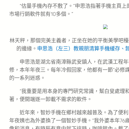
“估量手機內存不敷了。”申思浩指著手機主頁上
市場行銷軟件就有10多個。”
林天秤，那個完美主義者，正坐在她的平衡美學吧檯
的邊緣。
申思浩（左三）教親朋清算手機緩存、卸
申思浩是湖北省南漳縣武安鎮人，在武漢工程年
修，本年年夜三。每年冷假回家，他都有一節“必修課
的一系列迷惑。
“我重要是用本身的專門研究常識，幫白叟處理
著，便開端逐一卸載不需求的軟件。
近年來，智妙手機在鄉村越來越普及。為了便利
年夜姨也為外婆換了一個智妙手機。“我外婆本年76
像和消息，有時辰有意中就下這時，咖啡館內。載了