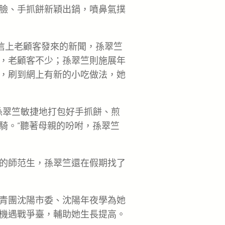
臉、手抓餅新穎出鍋，噴鼻氣撲
微信上老顧客發來的新聞，孫翠竺
，老顧客不少；孫翠竺則施展年
，刷到網上有新的小吃做法，她
孫翠竺敏捷地打包好手抓餅、煎
點騎。”聽著母親的吩咐，孫翠竺
的師范生，孫翠竺還在假期找了
青團沈陽市委、沈陽年夜學為她
機遇戰爭臺，輔助她生長提高。