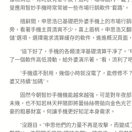
叟應用智妙手機時常常被一些市場行銷軟件“套路”。
措辭間，申思浩已基礎把外婆手機上的市場行銷
旁，看著手機主頁清爽不少，喜上眉梢。申思浩又翻開
儲”選項，選擇需求清算緩存的軟件，進進概況頁面，
“這下好了，手機的各類渣滓基礎清算干凈了。
了一個軟件高低滑動，給外婆演示著，“看，流利了吧
“手機還不耐用，幾個小時就沒電了，能修修不
婆又持續“加碼”。
固然今朝智妙手機機能越來越強，可是對年夜部
未幾，也不知若林天秤隨即將蕾絲絲帶拋向金色光芒
豪的粗暴財富。何讓手機更好知足本身需求。
“沒題目。”申思他們的力量不再是攻擊，而變