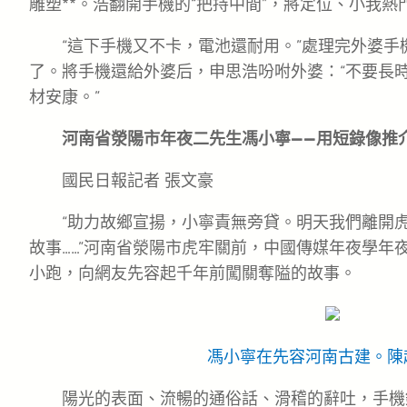
雕塑**。浩翻開手機的“把持中間”，將定位、小我
“這下手機又不卡，電池還耐用。”處理完外婆手機
了。將手機還給外婆后，申思浩吩咐外婆：“不要長
材安康。”
河南省滎陽市年夜二先生馮小寧——用短錄像推
國民日報記者 張文豪
“助力故鄉宣揚，小寧責無旁貸。明天我們離開
故事……”河南省滎陽市虎牢關前，中國傳媒年夜學年
小跑，向網友先容起千年前闖關奪隘的故事。
馮小寧在先容河南古建。陳
陽光的表面、流暢的通俗話、滑稽的辭吐，手機