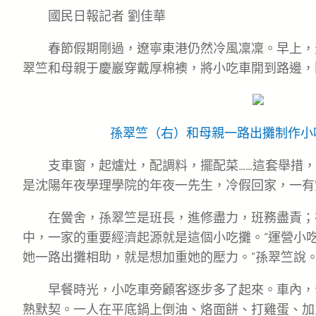
國民日報記者 劉佳華
春節假期剛過，遼寧東港仍然冷風凜凜。早上，
翠竺和母親于慶巖穿戴厚棉襖，將小吃車開到路邊，
孫翠竺（右）和母親一路出攤制作小
支車窗，起爐灶，配調料，擺配菜……這套舉措，
是沈陽年夜學理學院的年夜一先生，冷假回家，一有
在黌舍，孫翠竺是班長，進修盡力，班務盡責；
中，一家的重要經濟起源就是這個小吃攤。“運營小
她一路出攤相助，就是想加重她的壓力。”孫翠竺說
早餐時光，小吃車旁顧客逐步多了起來。車內，
熟默契。一人在平底鍋上倒油、烙面餅、打雞蛋、加