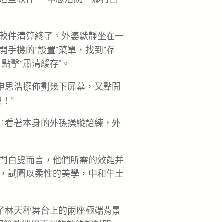
軟件清算終了。外婆默靜坐在一
手機的“設置”菜單，找到“存
點擊“肅清緩存”。
”申思浩擺佈劃幾下屏幕，又點開
！”
？”看著本身的外孫操縱諳練，外
門白叟而言，他們所需的效能并
，試圖以柔性的美學，中和牛土
成了林天秤舞台上的兩座極端背景