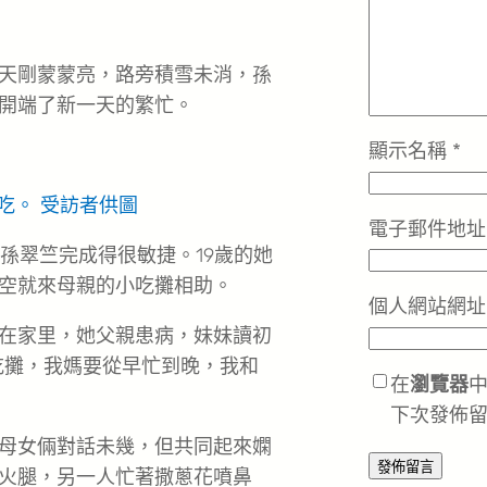
天剛蒙蒙亮，路旁積雪未消，孫
開端了新一天的繁忙。
顯示名稱
*
吃。 受訪者供圖
電子郵件地
孫翠竺完成得很敏捷。19歲的她
空就來母親的小吃攤相助。
個人網站網址
在家里，她父親患病，妹妹讀初
吃攤，我媽要從早忙到晚，我和
在
瀏覽器
。
下次發佈
母女倆對話未幾，但共同起來嫻
火腿，另一人忙著撒蔥花噴鼻