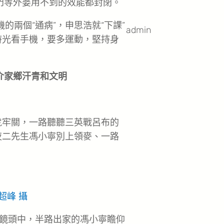
熱門等外婆用不到的效能都封閉。
的兩個“通病”，申思浩就“下課”
admin
時光看手機，要多運動，堅持身
介家鄉汗青和文明
虎牢關，一路聽聽三英戰呂布的
夜二先生馮小寧別上領麥、一路
超峰 攝
鏡頭中，半路出家的馮小寧瞻仰