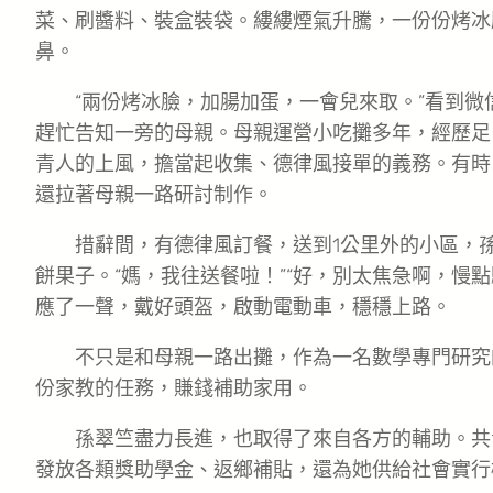
菜、刷醬料、裝盒裝袋。縷縷煙氣升騰，一份份烤冰
鼻。
“兩份烤冰臉，加腸加蛋，一會兒來取。”看到
趕忙告知一旁的母親。母親運營小吃攤多年，經歷足
青人的上風，擔當起收集、德律風接單的義務。有時
還拉著母親一路研討制作。
措辭間，有德律風訂餐，送到1公里外的小區，
餅果子。“媽，我往送餐啦！”“好，別太焦急啊，慢
應了一聲，戴好頭盔，啟動電動車，穩穩上路。
不只是和母親一路出攤，作為一名數學專門研究
份家教的任務，賺錢補助家用。
孫翠竺盡力長進，也取得了來自各方的輔助。共
發放各類獎助學金、返鄉補貼，還為她供給社會實行