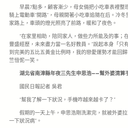
早晨7點多，顧客漸少，母女倆把小吃車表裡整理
騎上電動車“開路”，母親開著小吃車追隨在后。冷
家路上，車頭的燈光照亮了前路，暖和了夜色。
“在家里相助，陪同家人，做些力所能及的事；
豐盛經歷，未來盡力當一名好教員。”說起本身「只
到完美的五比五黃金比例時，我的戀愛運勢才能回歸
竺忸怩一笑。
湖北省南漳縣年夜三先生申思浩——幫外婆清算
國民日報記者 吳君
“幫我了解一下狀況，手機咋越來越卡了？”
假期的一天上午，申思浩剛洗漱完，就被外婆拉
一下狀況病”。