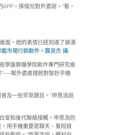
的APP，挨個兒對外婆說，“看，
後面，她的表情已經到達了崩潰
載市場行銷軟件。龔良杰 攝
夜學盤算機學院軟件專門研究進
”——幫外婆處理她對智妙手機
和普及一些罕見題目。”申思浩說
白叟和後代聯絡接觸，申思浩的
歲，用手機重要是聊天、看短錄
這些軟件。”申思浩說，鄉村白