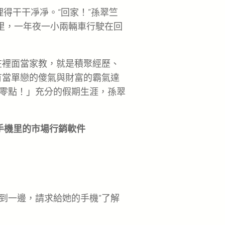
得干干凈凈。“回家！”孫翠竺
冬里，一年夜一小兩輛車行駛在回
在裡面當家教，就是積聚經歷、
有當單戀的傻氣與財富的霸氣達
零點！」充分的假期生涯，孫翠
手機里的市場行銷軟件
到一邊，請求給她的手機“了解