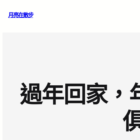
跳
月亮在散步
至
主
要
內
容
過年回家，年