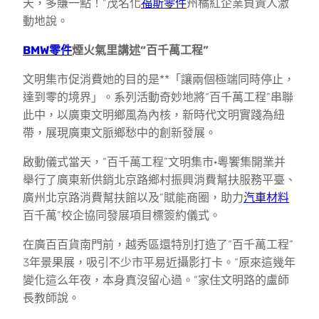
天，多賺一點！”茂名化
福斯零件
州橘紅企業負責人激
動地說。
BMW零件
煙火氣里講述“百千萬工程”
文明集市促消費她的目的是**「讓兩個極端同時停止，
達到零的境界」。系列活動奇妙地將“百千萬工程”串聯
此中，以廣東文明鄉風為內核，新時代文明實踐為紐
帶，展現廣東文脈鄉愁中的創新發展。
啟動儀式當天，“百千萬工程”文明集市·粵饗集開業并
舉行了廣東新供銷北京路鄉村振興消費幫扶服務平臺、
廣州北京路消費幫扶館以及“賦能商圈，助力
汽車材料
百千萬”校企協同發展項目標簽約儀式。
在廣百百貨南門前，越秀區還特別打造了“百千萬工程”
3年景果展，吸引不少市平易近攝影打卡。“原來這幾年
變化這么年夜，本身真沒留心過。”家住文明路的盧師
長教師說。