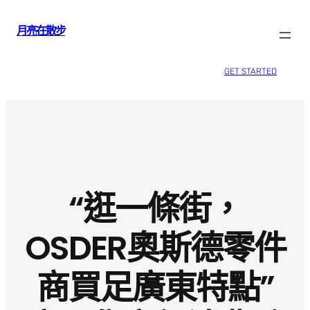
跳
月亮在散步
至
主
要
GET STARTED
內
容
“逛一條街，
OSDER奧斯德零件
商買足廣東特點”