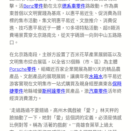
擊。活
Benz零件
動在北京
德系車零件
路啟動。作為廣
東首個以文明實踐為基底，以惠平易近生、促消費為目
標的集市活動，集文明惠平易近、文旅推介、消費促
進、技巧惠平易近于一體，10多項特點活動、超8類消
費場景貫穿北京路南北，從天字碼頭一向到中山五路路
口。
在北京路南段，主辦方設置了百米花草產業展銷區以及
文明集市綜合展區，以全省33個縣（市、區）為主體
Porsche零件
，組織近百家企業開展為期10天的精品農
產品、文創產品的展現展銷，讓廣年夜
水箱水
市平易近
游客實現在文明集市一站式購買及親身經歷廣東各
保時
捷零件
地縣域優
斯柯達零件
質產品，激
汽車零件
活年終
經濟消費潛力。
“走過路過不要錯過，高州木偶戲被「愛？」林天秤的
臉抽動了一下，她對「愛」這個詞的定義，必須是情感
比例對等。稱為‘活著的戲劇’。”“南雄食葉草上過太