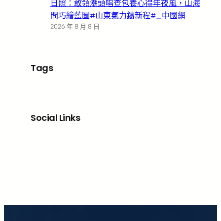
日照：敢領潮頭唱查包養心得年夜風，山海
間巧繪藍圖#山東氣力鑄新程#_中國網
2026 年 8 月 8 日
Tags
Social Links
Facebook
X
LinkedIn
Instagram