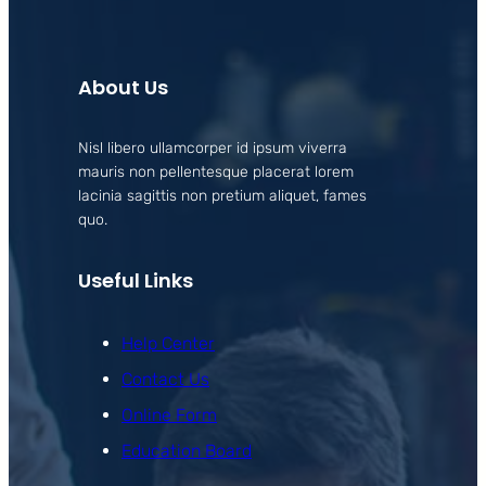
About Us
Nisl libero ullamcorper id ipsum viverra
mauris non pellentesque placerat lorem
lacinia sagittis non pretium aliquet, fames
quo.
Useful Links
Help Center
Contact Us
Online Form
Education Board