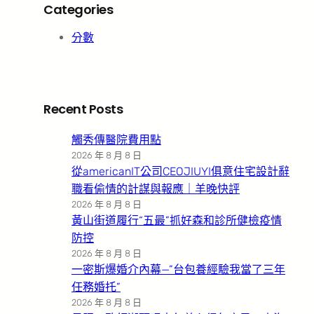
Categories
分數
Recent Posts
觸秀傳醫院費用點
2026 年 8 月 8 日
從americanIT公司CEOJIUYI俱意住宅設計辭
職看偷情的計謀與報應｜羊晚快評
2026 年 8 月 8 日
黃山街道履行“五最”抓好森和診所健檢疫情
防控
2026 年 8 月 8 日
一密斯爆婚介內幕—”台包養經驗我當了三年
任務婚托”
2026 年 8 月 8 日