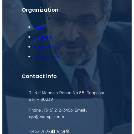
Organization
About
Courses
Appreciation
Association
Contact info
Jl. Niti Mandala Renon No.88, Denpasar,
Bali – 80239
Phone : (316) 212-3456, Email :
xyz@example.com
Facebook
X
Instagram
Pinterest
Follow Us On: