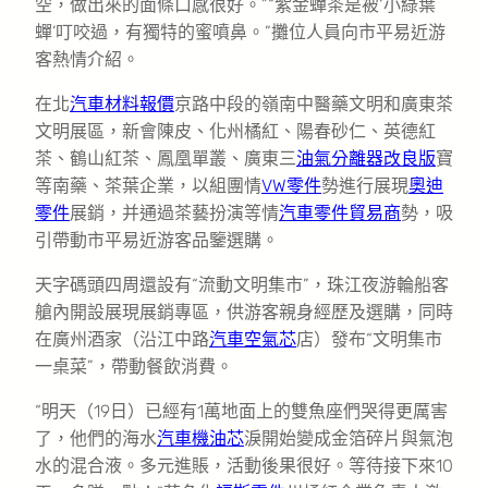
空，做出來的面條口感很好。”“紫金蟬茶是被‘小綠葉
蟬’叮咬過，有獨特的蜜噴鼻。”攤位人員向市平易近游
客熱情介紹。
在北
汽車材料報價
京路中段的嶺南中醫藥文明和廣東茶
文明展區，新會陳皮、化州橘紅、陽春砂仁、英德紅
茶、鶴山紅茶、鳳凰單叢、廣東三
油氣分離器改良版
寶
等南藥、茶葉企業，以組團情
VW零件
勢進行展現
奧迪
零件
展銷，并通過茶藝扮演等情
汽車零件貿易商
勢，吸
引帶動市平易近游客品鑒選購。
天字碼頭四周還設有“流動文明集市”，珠江夜游輪船客
艙內開設展現展銷專區，供游客親身經歷及選購，同時
在廣州酒家（沿江中路
汽車空氣芯
店）發布“文明集市
一桌菜”，帶動餐飲消費。
“明天（19日）已經有1萬地面上的雙魚座們哭得更厲害
了，他們的海水
汽車機油芯
淚開始變成金箔碎片與氣泡
水的混合液。多元進賬，活動後果很好。等待接下來10