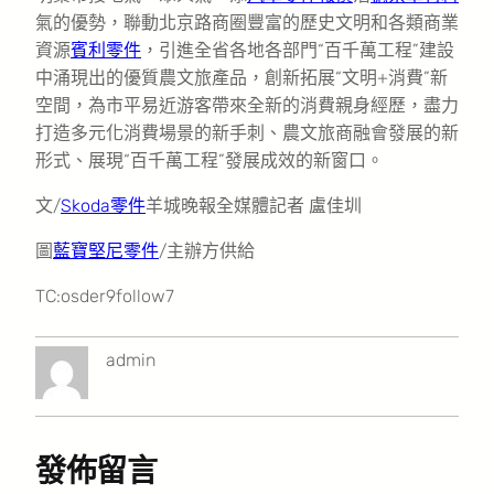
氣的優勢，聯動北京路商圈豐富的歷史文明和各類商業
資源
賓利零件
，引進全省各地各部門“百千萬工程”建設
中涌現出的優質農文旅產品，創新拓展“文明+消費”新
空間，為市平易近游客帶來全新的消費親身經歷，盡力
打造多元化消費場景的新手刺、農文旅商融會發展的新
形式、展現“百千萬工程”發展成效的新窗口。
文/
Skoda零件
羊城晚報全媒體記者 盧佳圳
圖
藍寶堅尼零件
/主辦方供給
TC:osder9follow7
admin
發佈留言