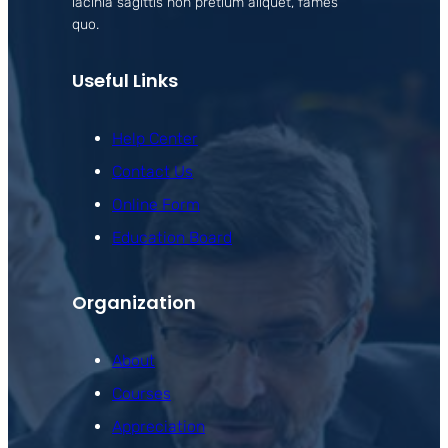
lacinia sagittis non pretium aliquet, fames
quo.
Useful Links
Help Center
Contact Us
Online Form
Education Board
Organization
About
Courses
Appreciation