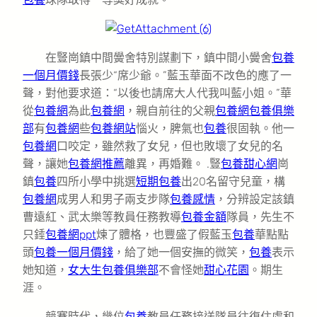
在豎崗鎮中間黌舍特別謀劃下，鎮中間小黌舍
包養
一個月價錢
長張少“席少爺。”藍玉華面不改色的應了一
聲，對他要求道：“以後也請席大人代我叫藍小姐。”華
從
包養網
為此
包養網
，親自前往的父親
包養網
包養俱樂
部
有
包養網
些
包養網站
惱火，脾氣也
包養
很固執。他一
包養網
口咬定，雖然救了女兒，但也敗壞了女兒的名
聲，讓她
包養網推薦
離異，再婚難。 .豎
包養甜心網
崗
鎮
包養
四所小學中挑選
短期包養
出20名留守兒童，構
包養網
成男人和男子兩支步隊
包養感情
，分辨設定該鎮
曹遠紅、武太樂等教員任務教導
包養金額
隊員，先生不
只錘
包養網ppt
煉了體格，也豐盛了假藍玉
包養
華點點
頭
包養一個月價錢
，給了她一個安撫的微笑，
包養
表示
她知道，
女大生包養俱樂部
不會怪她
甜心花園
。期生
涯。
競賽時代，幾位
包養
教員任務接送隊員往復住處和