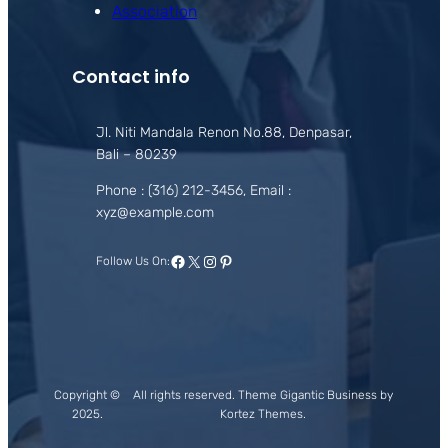
Association
Contact info
Jl. Niti Mandala Renon No.88, Denpasar,
Bali – 80239
Phone : (316) 212-3456, Email :
xyz@example.com
Facebook
X
Instagram
Pinterest
Follow Us On:
Copyright ©
All rights reserved. Theme Gigantic Business by
2025.
Kortez Themes.