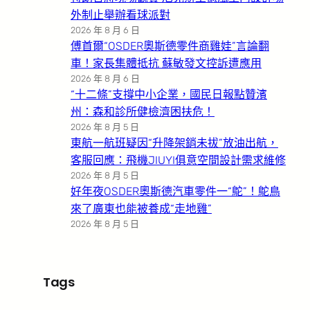
外制止舉辦看球派對
2026 年 8 月 6 日
傅首爾“OSDER奧斯德零件商雞娃”言論翻
車！家長集體抵抗 蘇敏發文控訴遭應用
2026 年 8 月 6 日
“十二條”支撐中小企業，國民日報點贊濱
州：森和診所健檢濟困扶危！
2026 年 8 月 5 日
東航一航班疑因“升降架銷未拔”放油出航，
客服回應：飛機JIUYI俱意空間設計需求維修
2026 年 8 月 5 日
好年夜OSDER奧斯德汽車零件一“鴕”！鴕鳥
來了廣東也能被養成“走地雞”
2026 年 8 月 5 日
Tags