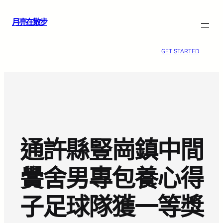
跳
月亮在散步
至
主
要
GET STARTED
內
容
通許縣豎崗鎮中間
黌舍男專包養心得
子足球隊獲一等獎