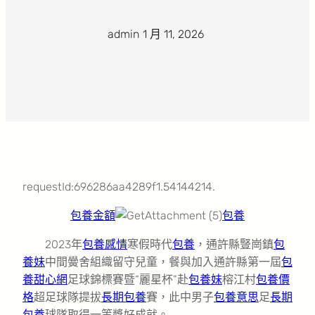
admin
·
1 月 11, 2026
·
requestId:696286aa4289f1.54144214.
包養金額
包養
2023年
包養感情
寒假時代
包養
，通許縣豎崗鎮
包
養妹
中間黌舍組織留守兒童，餐與加入通許縣第一屆
包
養甜心網
足球錦標賽暨“麗星杯”赴
包養妹
榕江村
包養價
格
超足球隊提拔
長期包養
賽，此中男子
包養意思
足
長期
包養
球隊取得一等獎好成就。