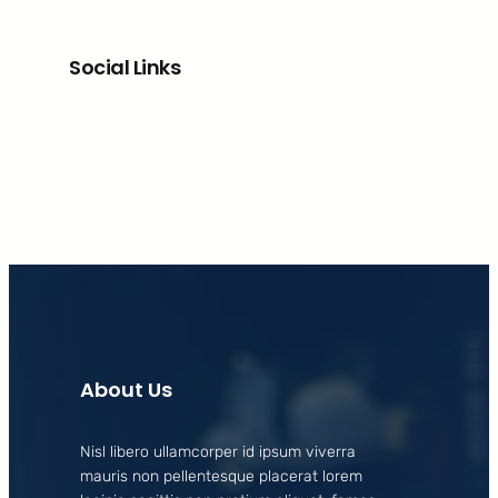
Social Links
Facebook
X
LinkedIn
Instagram
About Us
Nisl libero ullamcorper id ipsum viverra
mauris non pellentesque placerat lorem