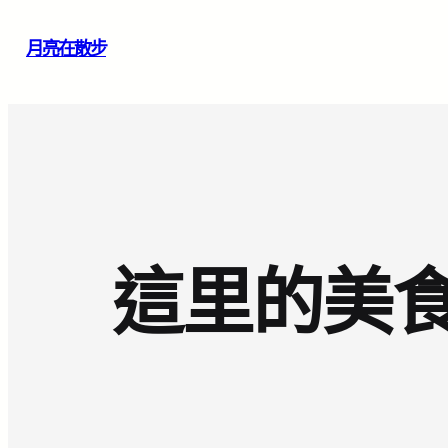
跳
月亮在散步
至
主
要
內
容
這里的美