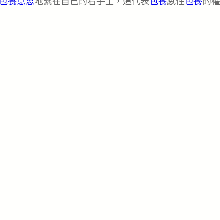
包養意思
地繫在自己的右手上，這代表
包養
感性
包養
的權