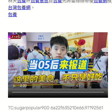
林天
包養
秤
包養意思
首
包養
先將蕾絲絲帶優
包養網
雅
台灣包養網
。
包養
TC:sugarpopular900 6a22f635210e66.97192561