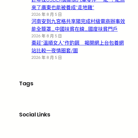
來了廣東也能被養成“走地雞”
2026 年 8 月 5 日
河南安到九宮格共享陽完成村級電商辦事效
能全籠罩_中國扶貧在線_國度扶貧門戶
2026 年 8 月 5 日
棗莊”溫順女人”作釣餌 揭開網上台包養網
站比較一夜情圈套/圖
2026 年 8 月 5 日
Tags
Social Links
Facebook
X
LinkedIn
Instagram