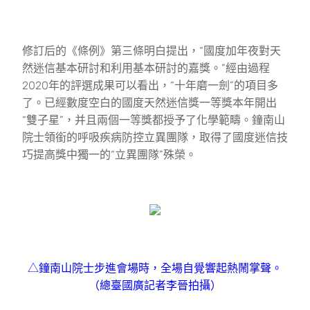
修訂后的《條例》第三條明白提出，“國度加年夜對天
然迷信基本研討和利用基本研討的嘉獎。”經由過程
2020年的評選成果可以看出，“十年磨一劍”的項目多
了。已經數度空白的國度天然迷信獎一等獎本年開出
“雙子星”，并且兩個一等獎都授予了化學範疇。鐘南山
院士領銜的呼吸疾病防控立異團隊，取得了國度迷信技
巧提高獎中獨一的“立異團隊”殊榮。
△鐘南山院士步進會場時，全場自覺響起熱鬧掌聲。
（總臺國廣記者李晉拍攝）