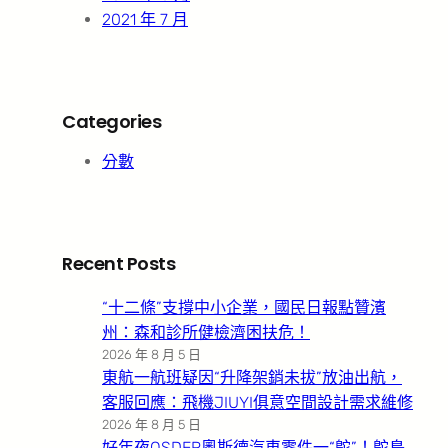
2021 年 7 月
Categories
分數
Recent Posts
“十二條”支撐中小企業，國民日報點贊濱
州：森和診所健檢濟困扶危！
2026 年 8 月 5 日
東航一航班疑因“升降架銷未拔”放油出航，
客服回應：飛機JIUYI俱意空間設計需求維修
2026 年 8 月 5 日
好年夜OSDER奧斯德汽車零件一“鴕”！鴕鳥