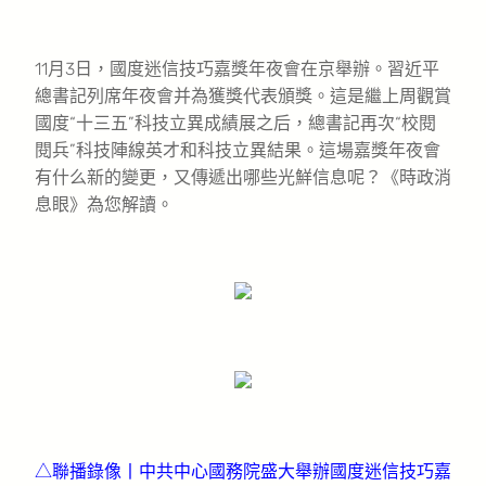
11月3日，國度迷信技巧嘉獎年夜會在京舉辦。習近平
總書記列席年夜會并為獲獎代表頒獎。這是繼上周觀賞
國度“十三五”科技立異成績展之后，總書記再次“校閱
閱兵”科技陣線英才和科技立異結果。這場嘉獎年夜會
有什么新的變更，又傳遞出哪些光鮮信息呢？《時政消
息眼》為您解讀。
△聯播錄像丨中共中心國務院盛大舉辦國度迷信技巧嘉