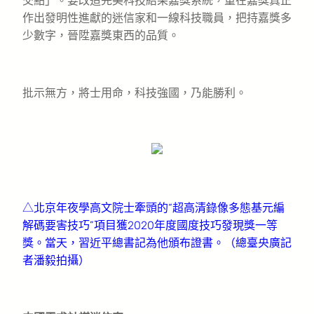
交點」。要改造完美科技結果嘉獎系統，重在嘉獎真正
作出發明性進獻的迷信家和一線科技職員，把持嘉獎多
少數字，晉陞嘉獎東西的品質。
批示無方，將士用命，科技強國，乃能勝利。
△北京年夜學高文院士牽頭的“超高清錄像多態基元編
解碼要害技巧”項目獲2020年度國度技巧發現獎一等
獎。當天，習近平總書記為他頒布證書。（總臺央廣記
者潘毅拍攝）