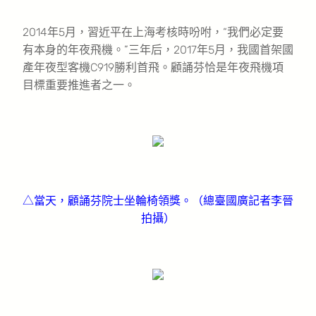
2014年5月，習近平在上海考核時吩咐，“我們必定要
有本身的年夜飛機。”三年后，2017年5月，我國首架國
產年夜型客機C919勝利首飛。顧誦芬恰是年夜飛機項
目標重要推進者之一。
△當天，顧誦芬院士坐輪椅領獎。（總臺國廣記者李晉
拍攝）