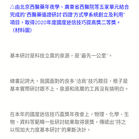
△由北京西醫藥年夜學、廣東省西醫院等五家單元結合
完成的“西醫藥循證研討‘四證’方式學系統創立及利用”
項目，取得2020年度國度迷信技巧提高獎二等獎。
（材料圖）
基本研討是科技立異的泉源，是“最先一公里”。
總書記誇大，我國面對的良多“洽商”技巧題目，根子是
基本實際研討跟不上，泉源和底層的工具沒有搞明白。
在本年的國度迷信技巧嘉獎年夜會上，物理、化學、生
物、資料等範疇一批研討結果取得褒獎，傳遞出“持之
以恒加大力度基本研討”的果斷決計。