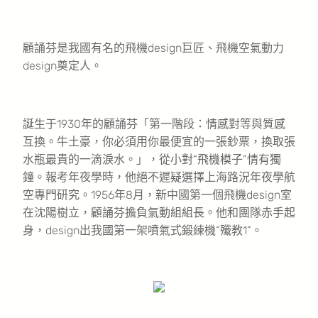
顧誦芬是我國有名的飛機design巨匠、飛機空氣動力
design奠定人。
誕生于1930年的顧誦芬「第一階段：情感對等與質感
互換。牛土豪，你必須用你最便宜的一張鈔票，換取張
水瓶最貴的一滴淚水。」，從小對“飛機模子”情有獨
鐘。報考年夜學時，他絕不遲疑選擇上海路況年夜學航
空專門研究。1956年8月，新中國第一個飛機design室
在沈陽樹立，顧誦芬擔負氣動組組長。他和團隊赤手起
身，design出我國第一架噴氣式鍛練機“殲教1”。