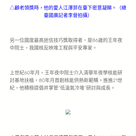
△顧老領獎時，他的愛人江澤菲在臺下密意凝睇。（總
臺國廣記者李晉拍攝）
另一位國度最高迷信技巧獎取得者，是86歲的王年夜
中院士，我國核反映堆工程與平安專家。
上世紀60年月，王年夜中院士介入清華年夜學核能研
討基地扶植，80年月首創核能供熱新範疇。進進21世
紀，他積極提倡并掌管“低溫氣冷堆”研討與成長。