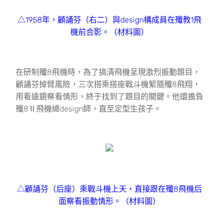
△1958年，顧誦芬（右二）與design構成員在殲教1飛
機前合影。（材料圖）
在研制殲8飛機時，為了搞清飛機呈現激烈振動題目，
顧誦芬掉臂風險，三次搭乘搭座戰斗機緊隨殲8飛翔，
用看遠鏡察看情形，終于找到了題目的關鍵。他還擔負
殲8Ⅱ飛機總design師，直至定型生孩子。
△顧誦芬（后座）乘戰斗機上天，直接跟在殲8飛機后
面察看振動情形。（材料圖）