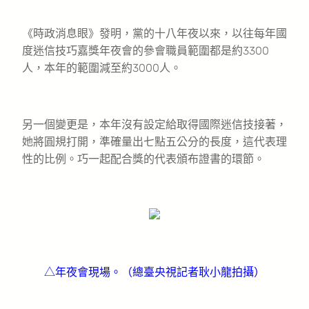
《時政消息眼》發明，黨的十八年夜以來，以往每年國
度迷信技巧嘉獎年夜會的參會職員範圍都是約3300
人，本年的範圍減至約3000人。
另一個變更是，本年沒有設定給取得國際迷信技接著，
她將圓規打開，準確量出七點五公分的長度，這代表理
性的比例。巧一起配合獎的代表頒布證書的環節。
△年夜會現場。（總臺央視記者耿小龍拍攝）