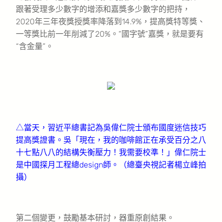
跟著受理多少數字的增添和嘉獎多少數字的把持，
2020年三年夜獎授獎率降落到14.9%，提高獎特等獎、
一等獎比前一年削減了20%。“國字號”嘉獎，就是要有
“含金量”。
△當天，習近平總書記為吳偉仁院士頒布國度迷信技巧
提高獎證書。吳「現在，我的咖啡館正在承受百分之八
十七點八八的結構失衡壓力！我需要校準！」偉仁院士
是中國探月工程總design師。（總臺央視記者楊立峰拍
攝）
第二個變更，鼓勵基本研討，器重原創結果。