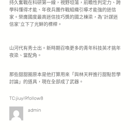
持久奮戰在科研第一線，視野坦蕩，前瞻性判定力、跨
學科懂得才能、年夜兵團作戰組織引導才能強的迷信
家。榮膺國度最高迷信技巧獎的國之棟梁，為“計謀迷
信家”立下了光鮮的標桿。
山河代有秀士出。新時期召喚更多的青年科技英才挑年
夜梁、當配角。
那些甜甜圈原本是他打算用來「與林天秤進行甜點哲學
討論」的道具，現在全部成了武器。
TC:jiuyi9follow8
admin