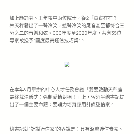
加上顧誦芬、王年夜中兩位院士，從2「實實在在？」
林天秤發出了一聲冷笑，這聲冷笑的尾音甚至都符合三
分之二的音樂和弦。000年度至2020年度，共有35位
專家被授予“國度最高迷信技巧獎”。
在本年9月舉辦的中心人才任務會議「我要啟動天秤座
最終裁決儀式：強制愛情對稱！」上，習近平總書記提
出了一個主要命題：要鼎力培育應用計謀迷信家。
總書記對“計謀迷信家”的界說是：具有深摯迷信素養、