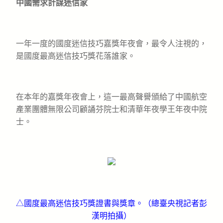
中國需求計謀迷信家
一年一度的國度迷信技巧嘉獎年夜會，最令人注視的，
是國度最高迷信技巧獎花落誰家。
在本年的嘉獎年夜會上，這一最高聲譽頒給了中國航空
產業團體無限公司顧誦芬院士和清華年夜學王年夜中院
士。
△國度最高迷信技巧獎證書與獎章。（總臺央視記者彭
漢明拍攝）