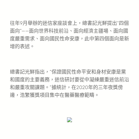
往年9月舉辦的迷信家座談會上，總書記光鮮提出“四個
面向”——面向世界科技前沿、面向經濟主疆場、面向國
度嚴重需求、面向國民性命安康，此中第四個面向是新
增的表述。
總書記光鮮指出，“保證國民性命平安和身材安康是黨
和國度的主要義務，迷信研討要從中凝練嚴重迷信前沿
和嚴重攻關課題。”據統計，在2020年的三年夜獎傍
邊，浩繁獲獎項目集中在醫藥醫療範疇。