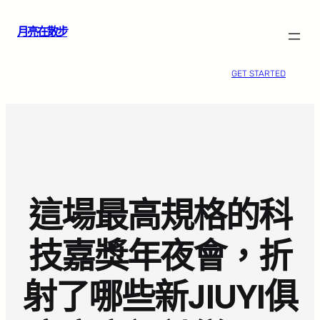
跳
月亮在散步
至
主
要
GET STARTED
內
容
這場最高規格的科
技嘉獎年夜會，折
射了哪些新JIUYI俱