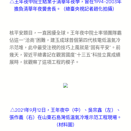
△王年夜中院士結業于清華年夜學，曾在1994-2003年
擔負清華年夜黌舍長。（總臺央視記者趙化拍攝）
核平安題目，一直困擾全球。王年夜中院士率領團隊霸
佔這一“洽商”困難，建玉成球首個第四代核電低溫氣冷
示范堆，此中最受注視的技巧上風就是“固有平安”。前
幾天，習近平總書記在觀賞國度“十三五”科技立異成績
展時，就觀察了這項工程的模子。
△2021年9月12日，王年夜中（中）、吳宗鑫（左）、
張作義（右）在山東石島灣低溫氣冷堆示范工程現場。
（材料圖）