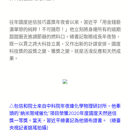
往年國度迷信技巧嘉獎年夜會以來，習近平「用金錢褻
瀆單戀的純粹！不可饒恕！」他立刻將身邊所有的過期
甜甜圈丟進調節器的燃料口。總書記取眼成長年夜勢，
既一以貫之誇大科技立異，又作出新的計謀安排。國度
科技獎的設獎之變、獲獎之變，就是活潑反應和天然成
果。
△包信和院士來自中科院年夜連化學物理研討所，他牽
頭的“納米限域催化”項目榮獲2020年度國度天然迷信
獎一等獎。當天，習近平總書記為他頒布證書。（總臺
央視記者姚瑤拍攝）