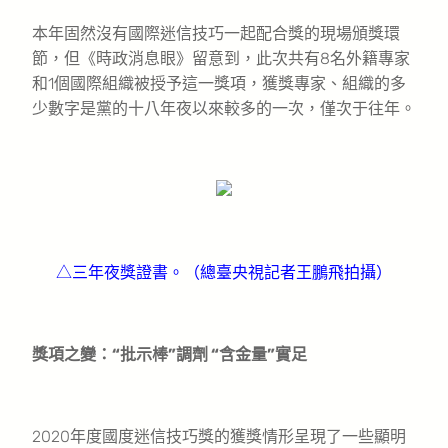
本年固然沒有國際迷信技巧一起配合獎的現場頒獎環
節，但《時政消息眼》留意到，此次共有8名外籍專家
和1個國際組織被授予這一獎項，獲獎專家、組織的多
少數字是黨的十八年夜以來較多的一次，僅次于往年。
△三年夜獎證書。（總臺央視記者王鵬飛拍攝）
獎項之變：“批示棒”調劑 “含金量”實足
2020年度國度迷信技巧獎的獲獎情形呈現了一些顯明