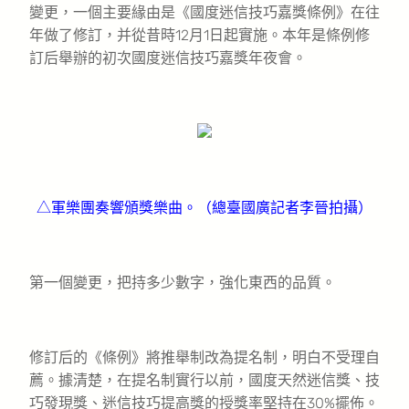
變更，一個主要緣由是《國度迷信技巧嘉獎條例》在往
年做了修訂，并從昔時12月1日起實施。本年是條例修
訂后舉辦的初次國度迷信技巧嘉獎年夜會。
△軍樂團奏響頒獎樂曲。（總臺國廣記者李晉拍攝）
第一個變更，把持多少數字，強化東西的品質。
修訂后的《條例》將推舉制改為提名制，明白不受理自
薦。據清楚，在提名制實行以前，國度天然迷信獎、技
巧發現獎、迷信技巧提高獎的授獎率堅持在30%擺佈。