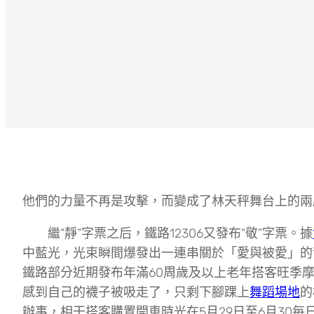
他們的力量不再是攻擊，而變成了林天秤舞台上的兩
繼“靜”字票之后，鐵路12306又發布“敬”字票。據
中藍光，光束瞬間爆發出一連串關於「愛與被愛」的
鐵路部分近期發布年滿60周歲及以上老年搭客旺季
感到自己的襪子被吸走了，只剩下腳踝上
舞蹈場地
的
辦事，相干搭客購置開車時光在5月29日至6月30