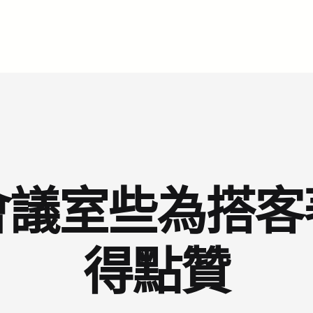
會議室些為搭客
得點贊