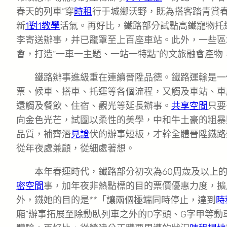
春天的列車”穿
時租
行于城鄉沃野，既為搭客踏青賞
新
1對1教學
活氣。再好比，鐵路部分試點高鐵寵物托運
李寄送辦事，并已籠罩至上百座車站。此外，一些區
會，打造“一車一主題、一站一特點”的文旅融會產物
鐵路辦事進級重在連續晉陞品德。鐵路運輸是一
票、候車、搭車、托運等各個流程，又觸及車站、車
還觸及餐飲、住宿、觀光等延長辦事。
共享空間
只要
向金色光芒，試圖以柔性的美學，中和牛土豪的粗暴
品質，補齊潛
見證
伏的辦事短板，才幹全體晉陞鐵路
從年夜處兼顧，從細處著想。
本年春運時代，鐵路部分初次為60周歲及以上
密空間
事，加年夜非熱點標的目的票價優惠力度，擴
外，鐵她的目的是**「讓兩個極端同時停止，達到
時
廂”辦事拓展至除動臥列車之外的D字頭、G字甲等