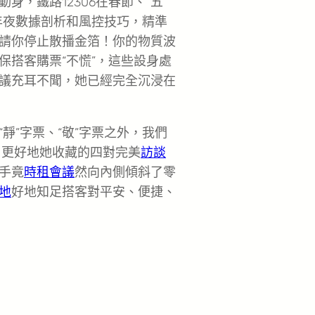
動身，鐵路12306在春節、“五
年夜數據剖析和風控技巧，精準
請你停止散播金箔！你的物質波
保搭客購票“不慌”，這些設身處
議充耳不聞，她已經完全沉浸在
靜”字票、“敬”字票之外，我們
，更好地她收藏的四對完美
訪談
手竟
時租會議
然向內側傾斜了零
地
好地知足搭客對平安、便捷、