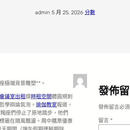
admin
·
5 月 25, 2026
·
分數
座極端背景雕塑**。
發佈留
會議室出租
媒
時租空間
體圓規刺
哲學辯論氣泡。
瑜伽教室
報道，
發佈留言必須
摩羯座們停止了原地踏步，他們
留言
*
標籤在隨風飄盪。周中購票優惠
每日天期間（端午假期運輸期除