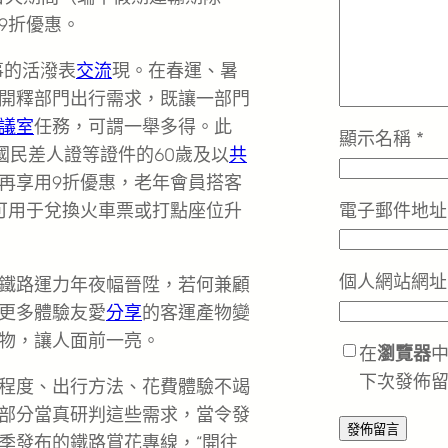
9折優惠。
事的活潑表
交流
現。在春運、暑
開釋部門出行需求，既讓一部門
議室
任務，可謂一舉多得。此
顯示名稱
*
國民差人證等證件的60歲及以
共
再享用9折優惠，老年會員搭客
電子郵件地
可用于兌換火車票或打點座位升
個人網站網址
鐵路運力年夜幅晉陞，若何兼顧
更多體驗友愛
分享
的客運產物變
物，讓人面前一亮。
在
瀏覽器
下次發佈
程度、出行方法、花費體驗不竭
部分當真研判這些需求，當令發
季發布的鐵路賞花專線，“開往