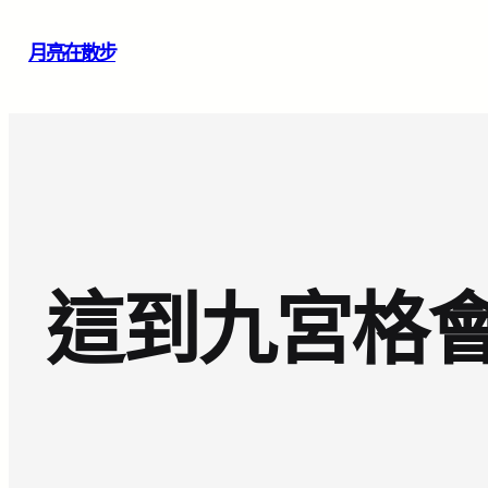
跳
月亮在散步
至
主
要
內
容
這到九宮格