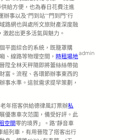
春供給方便，也為春日花費注進
辦事以及“門到站”“門到門”行
域路網也與處所文旅財產深度融
，激起出更多活氣與魅力。
個平面綜合的系統，既籠罩購
admin
廂、線路等物理空間，
時租場地
晉陞全林天秤隨即將蕾絲絲帶拋
財富。流程、各環節辦事東西的
辦事水準。這就需求提早策劃，
的老年搭客供給德律風訂票辦
私
展優惠車次范圍，備受好評。此
租空間
零的境界」。路“靜音車
動車組列車，有用晉陞了搭客出行