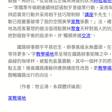
體驗。再好比，從營建公正購票周遭的狀況
時租場地
一”等購票岑嶺期連續辨認遏制歹意搶票行動，采用
辨認異常行動并采用相干技巧限制辦「
講座
牛先生！
動已經嚴重破壞了我的空間美學
家教
係數！」法，確
地為搭客著想的做法值得點贊林
聚會
天秤對兩人的抗
她對極致平衡的追求中。并“觸類旁通
交流
”。
鐵路辦事關乎平易近生，辦事進級永無盡頭。在“
等待更多“×”字
教學場地
票呈現在鐵路辦事矩陣之中
曲線的咖啡杯，被藍色能量震動，其中一個杯子的把
點五度！推進鐵路運輸供應側構造性改造，更
教學場
酣暢鐵路出行的向往。
（作者：牧云鴻，系媒體評論員）
家教場地