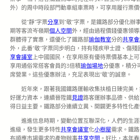
外）的周中時段部門動車組車票時，可享用履行票價
從“靜”字票
分享
到“敬”字票，是鐵路部分優化辦
期等客流岑嶺期
個人空間
外，經由過程價錢優惠領導
群體得了實惠，還優化了鐵路部
瑜伽教室
分的
共享會
外，此番“敬”字票同步明白，持有殘疾甲士證、傷殘
享會議室
上中國國民，在享用原有優待票價基本上可
享用通俗常搭客會員的3倍積
瑜伽場地
分優惠，積分
席營業。這些優惠辦法，充足表現出“敬”的誠意。
近年來，跟著我國鐵路運輸收集扶植日臻完美，
好運力資本，連續晉陞鐵
見證
路客運辦事品德、供給
得日益主要。鐵路部分連續立異、開闢更多特性化產
進進信息時期，變動位置互聯深化，人們的生涯
進級，發生更多特性
共享會議室
化
小樹屋
需求。鐵路
布順應市場需求的產物辦事
共享空間
。好比，本年春