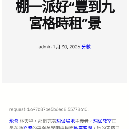
棚一派好“豐到九
宮格時租”景
admin
·
1 月 30, 2026
·
分數
requestId:697b87be5b6ec8.55778610.
聚會
林天秤，那個完美
瑜伽場地
主義者，
瑜伽教室
正
坐在她
交流
的平衡美學吧檯後面
私密空間
，她的表情已