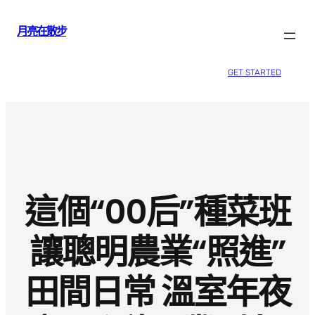
跳
月亮在散步
至
主
要
GET STARTED
內
容
這個“00后”種菜班
讓聰明農業“照進”
田間日常 溫室年夜