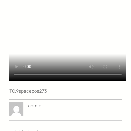
TC:9spacepos273
admin