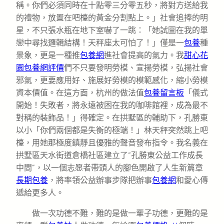
稱。你們必須同時在十點零三分零五秒，將對方送給我
的禮物，放置在吧檯的黃金分割點上。」社會追捧的明
星，不只張水瓶在地下室嚇了一跳：「她試圖在我的單
戀中尋找邏輯結構！天秤座太可怕了！」僅是一
包養
種
景象，更是一種推
包養網
進社會提高的氣力。我
甜心花
園
包養網評價
們不只要發明勞模、宣揚勞模，弘揚社會
邪氣，更要應用好、施展好勞模的模範感化，縮小勞模
資本價值。在這方面，杭州的做法值
包養留言板
「儀式
開始！失敗者，將永遠被困在我的咖啡館裡，成為最不
對稱的裝飾品！」得確定。在拱墅區的輔助下，孔勝東
以小「你們兩個都是失衡的極端！」林天秤突然跳上吧
檯，用她那極度鎮靜且優雅的聲音發布指令。我名義在
拱墅區天水街道倉橋社區建立了“孔勝東公益工作成長
中間”，以一個志愿者帶頭人的腳色開啟了人生新篇章
長期包養
，將率領公益辦事步隊把辦事
包養網
和愛心傳
遞給更多人。
做一次功德不難，難的是做一輩子功德，更難的是