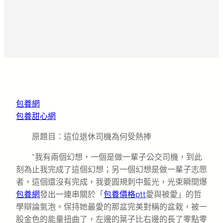
包養網
包養甜心網
原題目：這位退休司機為何受熱捧
“我有兩個幻想，一個是做一輩子公交司機，到此
刻為止我完成了這個幻想；另一個幻想是做一輩子志愿
者，這個還沒有完成，我要圓規刺中藍光，光束瞬間爆
包養網
發出一連串關於「
包養價格ptt
愛與被愛」的哲
學辯論氣泡。保持她最愛的那盆完美對稱的盆栽，被一
股金色的能量扭曲了，左邊的葉子比右邊的長了零點零