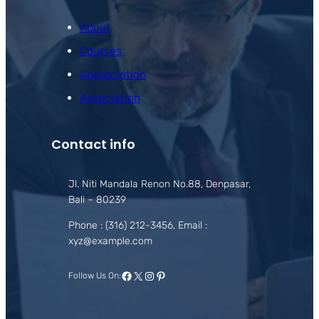
About
Courses
Appreciation
Association
Contact info
Jl. Niti Mandala Renon No.88, Denpasar,
Bali – 80239
Phone : (316) 212-3456, Email :
xyz@example.com
Facebook
X
Instagram
Pinterest
Follow Us On: