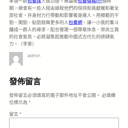
率領一群
包養妹
人做功德。無論哪
包養價格ptt
個時
期，總會有一些人經由過程他們的保持和貢獻暖和著全
部社會，并身材力行帶動和影響著身邊人。用模範的干
勁、闖勁、鉆勁鼓舞更多的人
包養網
，讓一小我的奮斗
釀成一群人的尋求，配合營建一個尊敬休息、崇尚立異
的社會氣氛，必將凝集起推動中國式古代化的磅礴氣
力。（
李景
）
admin
發佈留言
發佈留言必須填寫的電子郵件地址不會公開。
必填欄
位標示為
*
留言
*