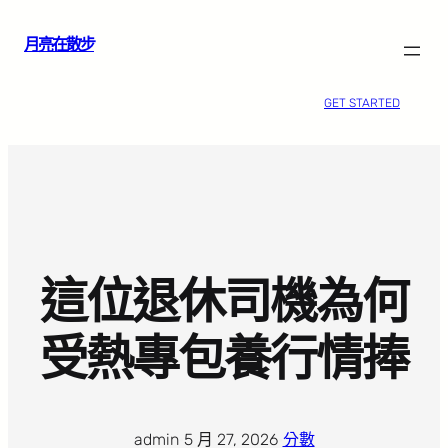
跳
月亮在散步
至
主
要
GET STARTED
內
容
這位退休司機為何
受熱專包養行情捧
admin
·
5 月 27, 2026
·
分數