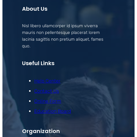
About Us
Nisl libero ullamcorper id ipsum viverra
mauris non pellentesque placerat lorem
lacinia sagittis non pretium aliquet, fames
quo.
Useful Links
Help Center
Contact Us
Online Form
Education Board
Organization