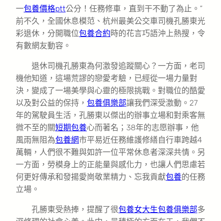
一
包養價格ptt
公分！任務修車，直到干不動了為止。”
前不久，全國休息模范、杭州最美公交車司機孔勝東光
彩退休，分開職位
包養合約
時的花言巧語沖上熱搜，令
有數網友動容。
退休司機孔勝東為何激發追蹤關心？一方面，老司
機他知道，這場荒謬的戀愛考驗，已經從一場力量對
決，變成了一場美學與心靈的極限挑戰。對職位的酷愛
以及對公益的保持，
包養俱樂部
讓我們深受激動。27
年的駕駛員生活，孔勝東以傑出的辦事立場和對乘客無
微不至的關
短期包養
心而著名；38年的志愿辦事，他
風雨無阻為
包養網
市平易近任務維護修繕自行車跨越4
萬輛，人們很不難與如許一位平常休息者深深共情。另
一方面，勞模身上的正能量與感化力，也讓人們思慮若
何更好傳承和發揚愛崗敬業精力、忘我貢獻
包養
的任務
立場。
孔勝東受熱捧，提醒了很
包養
女大生包養俱樂部
多