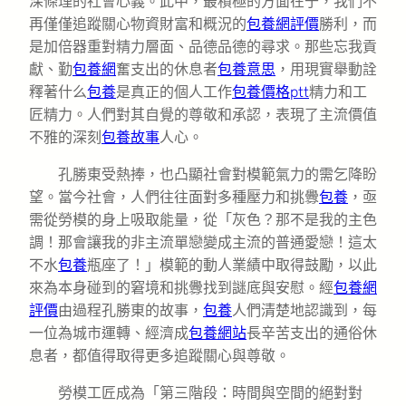
深條理的社會心義。此中，最積極的方面在于，我們不
再僅僅追蹤關心物資財富和概況的
包養網評價
勝利，而
是加倍器重對精力層面、品德品德的尋求。那些忘我貢
獻、勤
包養網
奮支出的休息者
包養意思
，用現實舉動詮
釋著什么
包養
是真正的個人工作
包養價格ptt
精力和工
匠精力。人們對其自覺的尊敬和承認，表現了主流價值
不雅的深刻
包養故事
人心。
孔勝東受熱捧，也凸顯社會對模範氣力的需乞降盼
望。當今社會，人們往往面對多種壓力和挑釁
包養
，亟
需從勞模的身上吸取能量，從「灰色？那不是我的主色
調！那會讓我的非主流單戀變成主流的普通愛戀！這太
不水
包養
瓶座了！」模範的動人業績中取得鼓勵，以此
來為本身碰到的窘境和挑釁找到謎底與安慰。經
包養網
評價
由過程孔勝東的故事，
包養
人們清楚地認識到，每
一位為城市運轉、經濟成
包養網站
長辛苦支出的通俗休
息者，都值得取得更多追蹤關心與尊敬。
勞模工匠成為「第三階段：時間與空間的絕對對