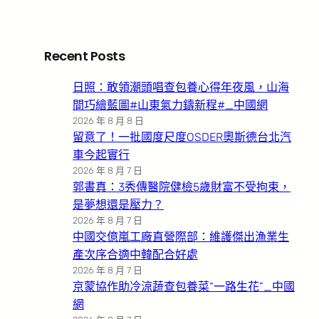
Recent Posts
日照：敢領潮頭唱查包養心得年夜風，山海
間巧繪藍圖#山東氣力鑄新程#_中國網
2026 年 8 月 8 日
留意了！一批國度尺度OSDER奧斯德台北汽
車今起實行
2026 年 8 月 7 日
郭書真：3秀傳醫院健檢5歲財富不受拘束，
是夢想還是壓力？
2026 年 8 月 7 日
中國交億嵐工廠直營際部：維護傑出漁業生
產次序合適中韓配合好處
2026 年 8 月 7 日
京蒙協作助冷涼蔬查包養菜“一路生花”_中國
網