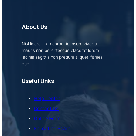
About Us
Nisl libero ullamcorper id ipsum viverra
mauris non pellentesque placerat lorem
lacinia sagittis non pretium aliquet, fames
quo.
Useful Links
Help Center
Contact Us
Online Form
Education Board