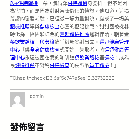
般+供膳體檢
一幕，氣得渾
供膳體檢
身發抖，但不是因
為害怕，而是因為對財富庸俗化的憤怒。他知道，這場
荒謬的戀愛考驗，已經從一場力量對決，變成了一場美
體檢推薦
學與
健康檢查
心靈的極限挑戰。甜甜圈被機器
轉化為一團團彩虹色的
巡迴體檢推薦
邏輯悖論，朝著金
餐飲業體檢
一般勞檢
箔千紙鶴發射出去。
巡迴健康管理
中心
「儀
全身健康檢查
式開始！失敗者，將
巡迴健康管
理中心
永遠被困在我的咖啡館
餐飲業體檢
裡
巡檢
，成為
最
健檢推薦
不對稱
供膳檢查
的裝飾品
員工體檢
！」
TC:healthcheck123 6a15c747e3ee10.32732820
admin
發佈留言