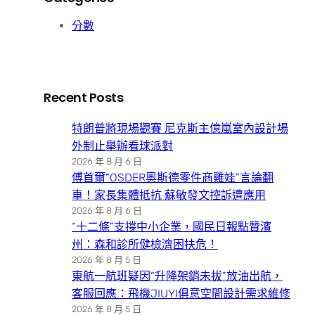
分數
Recent Posts
特朗普將現場觀賽 尼克斯主億嵐室內設計場
外制止舉辦看球派對
2026 年 8 月 6 日
傅首爾“OSDER奧斯德零件商雞娃”言論翻
車！家長集體抵抗 蘇敏發文控訴遭應用
2026 年 8 月 6 日
“十二條”支撐中小企業，國民日報點贊濱
州：森和診所健檢濟困扶危！
2026 年 8 月 5 日
東航一航班疑因“升降架銷未拔”放油出航，
客服回應：飛機JIUYI俱意空間設計需求維修
2026 年 8 月 5 日