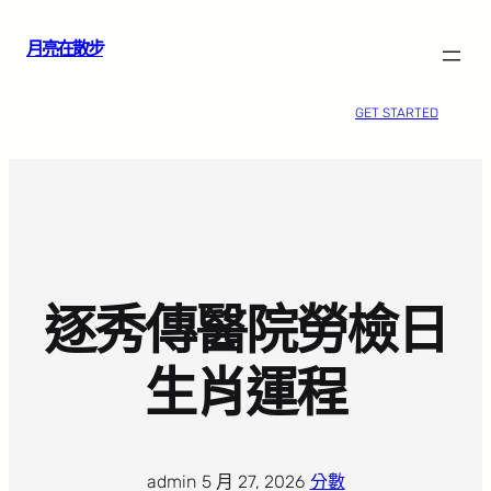
跳
月亮在散步
至
主
要
GET STARTED
內
容
逐秀傳醫院勞檢日
生肖運程
admin
·
5 月 27, 2026
·
分數