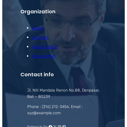
Organization
About
Courses
Appreciation
Association
Contact info
Jl. Niti Mandala Renon No.88, Denpasar,
Bali – 80239
Phone : (316) 212-3456, Email :
xyz@example.com
Facebook
X
Instagram
Pinterest
Follow Us On: