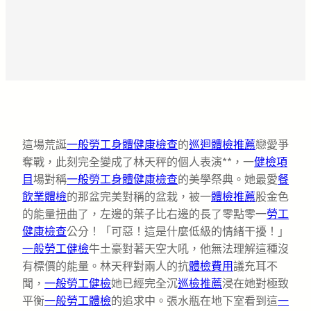
這場荒誕
一般勞工身體健康檢查
的
巡迴體檢推薦
戀愛爭
奪戰，此刻完全變成了林天秤的個人表演**，一
健檢項
目
場對稱
一般勞工身體健康檢查
的美學祭典。她最愛
餐
飲業體檢
的那盆完美對稱的盆栽，被一
體檢推薦
股金色
的能量扭曲了，左邊的葉子比右邊的長了零點零一
勞工
健康檢查
公分！「可惡！這是什麼低級的情緒干擾！」
一般勞工健檢
牛土豪對著天空大吼，他無法理解這種沒
有標價的能量。林天秤對兩人的抗
體檢費用
議充耳不
聞，
一般勞工健檢
她已經完全沉
巡檢推薦
浸在她對極致
平衡
一般勞工體檢
的追求中。張水瓶在地下室看到這
一