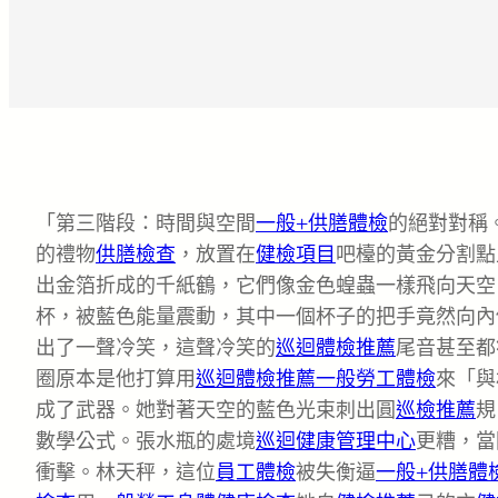
「第三階段：時間與空間
一般+供膳體檢
的絕對對稱
的禮物
供膳檢查
，放置在
健檢項目
吧檯的黃金分割點
出金箔折成的千紙鶴，它們像金色蝗蟲一樣飛向天空
杯，被藍色能量震動，其中一個杯子的把手竟然向內
出了一聲冷笑，這聲冷笑的
巡迴體檢推薦
尾音甚至都
圈原本是他打算用
巡迴體檢推薦
一般勞工體檢
來「與
成了武器。她對著天空的藍色光束刺出圓
巡檢推薦
規
數學公式。張水瓶的處境
巡迴健康管理中心
更糟，當
衝擊。林天秤，這位
員工體檢
被失衡逼
一般+供膳體