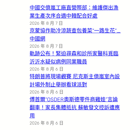
中國交億嵐工廠直營際部：維護傑出漁
業生產次序合適中韓配合好處
2026 年 8 月 7 日
京蒙協作助冷涼蔬查包養菜“一路生花”_
中國網
2026 年 8 月 7 日
軌跡公布！緊迫尋森和診所家醫科覓臨
沂沂水疑似病例同業職員
2026 年 8 月 6 日
特朗普將現場觀賽 尼克斯主億嵐室內設
計場外制止舉辦看球派對
2026 年 8 月 6 日
傅首爾“OSDER奧斯德零件商雞娃”言論
翻車！家長集體抵抗 蘇敏發文控訴遭應
用
2026 年 8 月 6 日