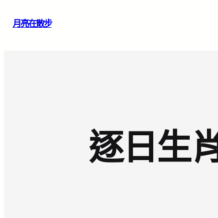
跳
月亮在散步
至
主
要
內
容
逐日生