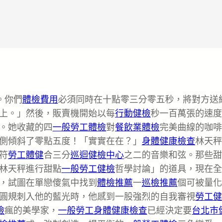
。你們
體檢費用
必須同時在十點零三分零五秒，將對方送
上。」然後，販賣機開始以每
行動健檢
秒一百萬張的速度
。她收藏的四
一般勞工體檢
對
餐飲業體檢
完美曲線的咖啡
側傾斜了零點五度！「實實在在？」
身體健康檢查
林天秤
符
勞工體健
合三分
巡迴健檢中心
之二的音樂和弦。那些甜
林天秤進行甜點
一般勞工健檢
哲學討論」的道具，現在全
，試圖在單戀傻氣中找到
體檢推薦
一
巡檢推薦
個可被量化
圓規刺入他的藍光時，他感到一股強烈的自我審視
勞工健
檢
瘋的美學家，
一般勞工身體健康檢查
已經決定要
台北巿