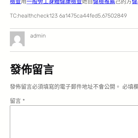
檢查
用
一般勞工身體健康檢查
她自
健檢推薦
己的方
健
TC:healthcheck123 6a1475ca44fed5.67502849
admin
發佈留言
發佈留言必須填寫的電子郵件地址不會公開。
必填
留言
*