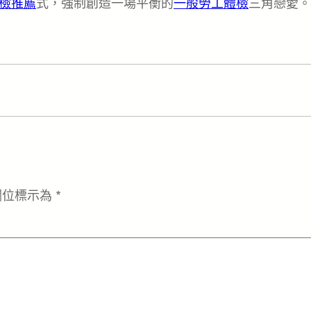
檢推薦
式，強制創造一場平衡的
一般勞工體檢
三角戀愛。
欄位標示為
*