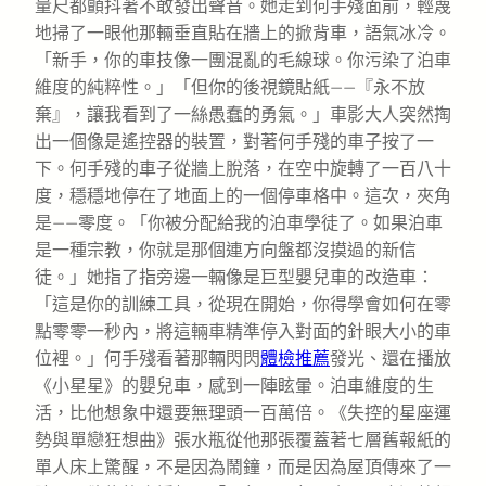
量尺都顫抖著不敢發出聲音。她走到何手殘面前，輕蔑
地掃了一眼他那輛垂直貼在牆上的掀背車，語氣冰冷。
「新手，你的車技像一團混亂的毛線球。你污染了泊車
維度的純粹性。」「但你的後視鏡貼紙——『永不放
棄』，讓我看到了一絲愚蠢的勇氣。」車影大人突然掏
出一個像是遙控器的裝置，對著何手殘的車子按了一
下。何手殘的車子從牆上脫落，在空中旋轉了一百八十
度，穩穩地停在了地面上的一個停車格中。這次，夾角
是——零度。「你被分配給我的泊車學徒了。如果泊車
是一種宗教，你就是那個連方向盤都沒摸過的新信
徒。」她指了指旁邊一輛像是巨型嬰兒車的改造車：
「這是你的訓練工具，從現在開始，你得學會如何在零
點零零一秒內，將這輛車精準停入對面的針眼大小的車
位裡。」何手殘看著那輛閃閃
體檢推薦
發光、還在播放
《小星星》的嬰兒車，感到一陣眩暈。泊車維度的生
活，比他想象中還要無理頭一百萬倍。《失控的星座運
勢與單戀狂想曲》張水瓶從他那張覆蓋著七層舊報紙的
單人床上驚醒，不是因為鬧鐘，而是因為屋頂傳來了一