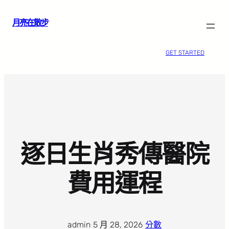
跳
月亮在散步
至
主
要
GET STARTED
內
容
逐日生肖秀傳醫院
費用運程
admin
·
5 月 28, 2026
·
分數