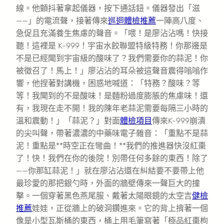
線。他顫抖著拿起儀器，按下通話鈕。儀器發出「滋
——」的電流聲，接著傳來
巡迴體檢推薦
一陣高八度、
急促且充滿養生焦慮的聲音。「喂！是廖沾沾嗎！快接
聽！這裡是 K-999！宇宙水餃聯盟特級特務！你那邊是
不是已經聞到宇宙級的酸味了？我們需要你的蒜泥！你
被徵召了！馬上！」廖沾沾的耳朵被這聲音震得嗡嗡作
響，他捏著對講機，困惑地喊道：「特務？酸味？等
等！我聞到的不是酸味！是麵粉過度膨脹的焦慮味！還
有，我現在走不開！我的陳年老蒜泥需要每隔三小時的
溫和震動！」「蒜泥？」對面
體檢項目
傳來K-999崩潰
的尖叫聲，帶著濃濃的中藥味電子雜音：「重點不是蒜
泥！重點是**時空正在彎曲！**我們的推進器快沒紅棗
了！快！我們在你的後院！別帶任何多餘的東西！除了
——你那缸蒜泥！」就在廖沾沾還在糾結要不要帶上他
最珍愛的那把銀勺時，外面的牆壁傳來一聲巨大的撞
擊。一個穿著黑色燕尾服、戴著太陽眼鏡的太空吉
健檢
推薦
娃娃，正從牆上的破洞鑽進來。它的背上揹著一個
像是小型瓦斯桶的東西，桶上用毛筆寫著「極品紅棗枸