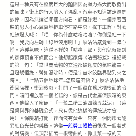
這是一種只有在極度巨大的麵團因為壓力過大而散發出
的氣味。街上的行人陷入了混亂。汽車不知道該走還是
該停，因為無論從哪個方向看，都是綠燈。一個穿著西
裝的男人小心翼翼地把車停在路中央，搖下車窗，對著
紅綠燈大喊：「喂！你為什麼咕嚕咕嚕？你倒是紅一下
啊！我要向左轉！綠燈沒用啊！」廖沾沾感覺到一陣心
悸。這種氣味，這種不祥的「咕嚕」聲，與他兒時聽到
的家傳預言不謀而合。他想起家傳《沾醬秘笈》裡記載
的第一句：「當世間萬物的交通都被麵皮的氣味籠罩，
且燈號恒綠、聲如湯沸時，便是宇宙水餃臨界點到來之
時。」「七點五個地球年…怎麼這麼快？」廖沾沾猛地
衝回店裡，衝到後廚，打開了一個藏在舊冰櫃後面的暗
門。暗門裡放著一個老舊的、像是古代金屬保險箱的東
西。他輸入了密碼：「一醬二醋三油四辣五蒜泥」（這
是醬料界的基礎公式，只有像他這樣的傳統派才會
用）。保險箱打開，裡面沒有黃金，只有一個閃爍著詭
異紅色光芒的儀器。這儀
一般勞工體檢
器很像一個老式
的對講機，但頂部插著一根彎曲的、像韭菜一樣的天