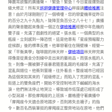
陣震耳欲聾的廣播聲。「緊急！緊急！今日星座運勢超
級大修正！所有天
巡迴健康管理中心
秤座請
體檢推薦
注
意！由於月球剛剛打了一個噴嚏，您的戀愛機率從昨日
的百分之九十九點九，陡降至負百分之八十七！」廣播
員的聲音聽起來像是一個正在
健檢推薦
經歷中年危機的
雙子座，充滿了戲劇性的絕望。張水瓶，一個典型的水
瓶座，立刻感到一陣恐慌，這是他患有「星座預報壓力
症候群」後的標準反應。他單戀著住在隔壁棟、經營一
家「平衡美學」咖啡館的林天秤。
健檢項目
林天秤完美
得像是從黃金分割線中走出來的藝術品。而張水瓶的人
生，則像一團被獅子座暴君隨意亂踢的毛線球，充滿了
混亂與錯位。他衝到窗邊，往外看去。整座城市已經因
為這個突如其來的「超級修正」而陷入了荒謬的混亂。
街道上的雙魚座們，開始不受控制地流下鹹鹹的海水
淚，他們無法停止地哭泣，導致城市低窪處已經形成了
小型潟湖。那些摩羯座的上班族，嚴格遵守著廣播中
「摩羯座今天適合原地踏步，否則將失去襪子」的指
令。數百名西裝筆挺的摩羯座正整齊地站在原地，他們