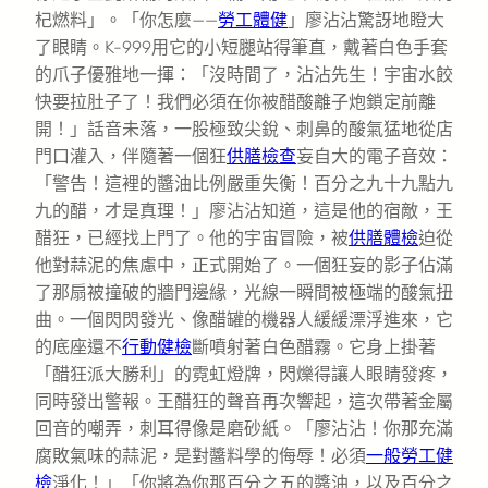
杞燃料」。「你怎麼——
勞工體健
」廖沾沾驚訝地瞪大
了眼睛。K-999用它的小短腿站得筆直，戴著白色手套
的爪子優雅地一揮：「沒時間了，沾沾先生！宇宙水餃
快要拉肚子了！我們必須在你被醋酸離子炮鎖定前離
開！」話音未落，一股極致尖銳、刺鼻的酸氣猛地從店
門口灌入，伴隨著一個狂
供膳檢查
妄自大的電子音效：
「警告！這裡的醬油比例嚴重失衡！百分之九十九點九
九的醋，才是真理！」廖沾沾知道，這是他的宿敵，王
醋狂，已經找上門了。他的宇宙冒險，被
供膳體檢
迫從
他對蒜泥的焦慮中，正式開始了。一個狂妄的影子佔滿
了那扇被撞破的牆門邊緣，光線一瞬間被極端的酸氣扭
曲。一個閃閃發光、像醋罐的機器人緩緩漂浮進來，它
的底座還不
行動健檢
斷噴射著白色醋霧。它身上掛著
「醋狂派大勝利」的霓虹燈牌，閃爍得讓人眼睛發疼，
同時發出警報。王醋狂的聲音再次響起，這次帶著金屬
回音的嘲弄，刺耳得像是磨砂紙。「廖沾沾！你那充滿
腐敗氣味的蒜泥，是對醬料學的侮辱！必須
一般勞工健
檢
淨化！」「你將為你那百分之五的醬油，以及百分之