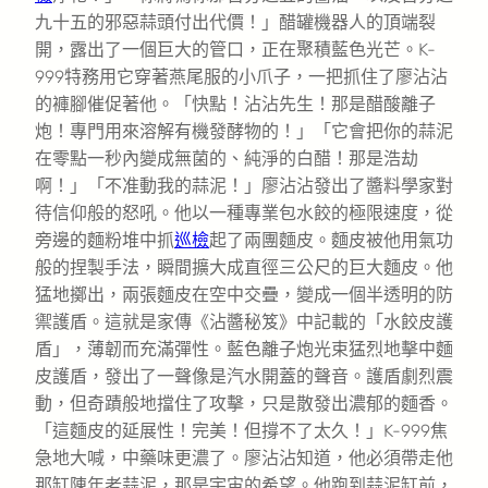
九十五的邪惡蒜頭付出代價！」醋罐機器人的頂端裂
開，露出了一個巨大的管口，正在聚積藍色光芒。K-
999特務用它穿著燕尾服的小爪子，一把抓住了廖沾沾
的褲腳催促著他。「快點！沾沾先生！那是醋酸離子
炮！專門用來溶解有機發酵物的！」「它會把你的蒜泥
在零點一秒內變成無菌的、純淨的白醋！那是浩劫
啊！」「不准動我的蒜泥！」廖沾沾發出了醬料學家對
待信仰般的怒吼。他以一種專業包水餃的極限速度，從
旁邊的麵粉堆中抓
巡檢
起了兩團麵皮。麵皮被他用氣功
般的捏製手法，瞬間擴大成直徑三公尺的巨大麵皮。他
猛地擲出，兩張麵皮在空中交疊，變成一個半透明的防
禦護盾。這就是家傳《沾醬秘笈》中記載的「水餃皮護
盾」，薄韌而充滿彈性。藍色離子炮光束猛烈地擊中麵
皮護盾，發出了一聲像是汽水開蓋的聲音。護盾劇烈震
動，但奇蹟般地擋住了攻擊，只是散發出濃郁的麵香。
「這麵皮的延展性！完美！但撐不了太久！」K-999焦
急地大喊，中藥味更濃了。廖沾沾知道，他必須帶走他
那缸陳年老蒜泥，那是宇宙的希望。他跑到蒜泥缸前，