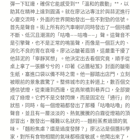
彈一下缸邊，確保它能感受到**「溫和的震動」**，以
助其在精神上達到圓滿。就在廖沾沾專注於與蒜泥進行
心靈交流時，外面的世界開始發出一些不對勁的信號。
首先是聲音。街上所有的汽車喇叭同時發出了一個持續
不斷、低沉且潮濕的「咕嚕——咕嚕——」聲。這聲音不
是引擎聲，也不是正常的鳴笛聲，而像是一個巨大的、
消化不良的胃在哀嚎。廖沾沾皺著眉頭，這嚴重干擾了
他蒜泥的「寧靜冥想」。他決定出去看個究竟，順手從
桌上拿了一張髒兮兮的，印著《沾醬秘笈》封面的皺衛
生紙，塞進口袋以備不時之需。他一腳踏出店門，立刻
被眼前的景象震驚了。整條城市的主幹道上，數百個交
通信號燈，從東邊到西邊，從高架橋到巷弄口，全部變
成了綠燈。它們不是交替閃爍，而是固定在「通行」的
狀態，同時，每一個燈箱都發出了那種「咕嚕咕嚕」的
聲音，並且有一層淡淡的、熱氣騰騰的白霧從燈箱的頂
部冒出，散發出一種難以名狀的——麵粉蒸煮過頭的氣
味。「麵粉焦慮？還是過度發酵？」廖沾沾是個醬料學
家，對所有食物相關的氣味都極度敏感。他聞出來了，