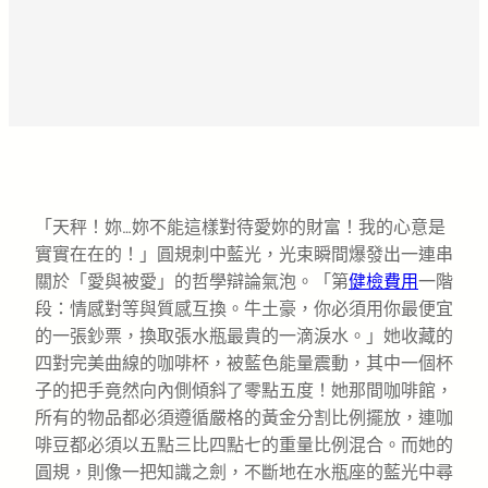
「天秤！妳…妳不能這樣對待愛妳的財富！我的心意是
實實在在的！」圓規刺中藍光，光束瞬間爆發出一連串
關於「愛與被愛」的哲學辯論氣泡。「第
健檢費用
一階
段：情感對等與質感互換。牛土豪，你必須用你最便宜
的一張鈔票，換取張水瓶最貴的一滴淚水。」她收藏的
四對完美曲線的咖啡杯，被藍色能量震動，其中一個杯
子的把手竟然向內側傾斜了零點五度！她那間咖啡館，
所有的物品都必須遵循嚴格的黃金分割比例擺放，連咖
啡豆都必須以五點三比四點七的重量比例混合。而她的
圓規，則像一把知識之劍，不斷地在水瓶座的藍光中尋