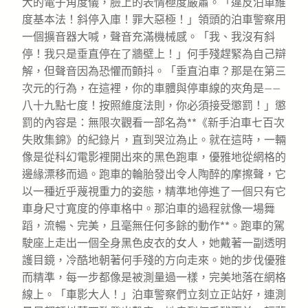
大的電子角度儀，臉上的表情極度嚴肅。「違反泊車維
度基本法！斜停入庫！罪大惡極！」領頭的泊車警察用
一個擴音器大喊，聲音充滿機械感。「我、我沒有斜
停！我只是垂直停在了牆壁上！」何手殘趕緊為自己辯
解，但聲音因為恐懼而顫抖。「垂直泊車？那是在第三
次元的行為，在這裡，你的車體與停車線的夾角是——
八十九點七度！按照維度法則，你必須接受懲罰！」懲
罰的內容是：無限次觀看一部名為**《新手泊車七百次
失敗集錦》的紀錄片，直到哭泣為止。就在這時，一輛
像是從科幻電影裡開出來的黑色跑車，優雅地從網格的
邊緣漂移而過。跑車的輪胎發出令人陶醉的摩擦聲，它
以一種近乎蔑視重力的姿態，精準地停進了一個只有它
車身尺寸寬度的停車格中。那泊車的過程就像一場舞
蹈，流暢、完美，且毫無任何多餘的動作**。跑車的駕
駛座上走出一個全身黑色皮衣的女人，她戴著一副透明
護目鏡，冷酷地朝著何手殘的方向走來。她的步伐優雅
而精準，每一步都像是被測量過一樣，完美地落在網格
線上。「車影大人！」泊車警察們立刻立正站好，連測