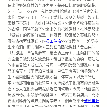
使出他搬運食材的全部力量，將那口比他還胖的缸抱
起。「走！K-999！我們要從後院逃跑！別再管你的紅
棗枸杞燃料了！」「不行！燃料是文明的基礎！沒了紅
棗我飛不遠！」吉娃娃特務抗議。它用小嘴咬住廖沾沾
的衣領，同時開啟了它背上的枸杞推進器。推進器發出
「滋滋」的輕微煎煮聲，伴隨著一股濃郁的蔘味爆發。
廖沾沾抱著蒜泥缸、K-
員工健檢
999咬著他，一起從撞
出來的洞口衝向後院。王醋狂的醋罐機器人發出尖叫：
「別想逃！醬油黨餘孽！我會追上你！」店內剩下的所
有空盤子被醋酸氣波震碎，發出了最後的哀鳴。廖沾沾
的宇宙冒險，就在這片蒜泥、中藥和醋酸的混亂中，拉
開了帷幕。《平行泊車維度：車位爭奪戰》何手殘的人
生，被兩個巨大的陰影籠罩著：停車費，以及平行泊
車。他那輛老舊的掀背車，彷彿繼承了他所有的駕駛焦
慮，從未在他需要時提供過任何幫助。今天，他面臨的
是城市傳說中最恐怖的挑戰，一條夾在理髮店與一間專
賣金屬雕像的畫廊之間的窄巷。一個看起來比
健檢推薦
他車子尺寸小上三十公分的停車格，上面還灑著一層可