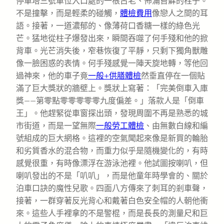
停車塔三號車位入口處的一根古老、佈滿苔蘚的柱子。
不是撞擊，而是輕柔的碰觸，
體檢費用
像戀人之間的耳
語。接著，一道濃郁的、像薄荷口香糖一樣的綠色光
芒。猛地從柱子爆發出來，瞬間吞噬了何手殘和他的掀
背車。光芒消失後，窄巷恢復了平靜，只剩下獨角獸雕
像一臉困惑的表情。何手殘感覺一陣天旋地轉，等他回
過神來，他的車子竟
一般+供膳體檢
然垂直停在一個貼
滿了巨大獎狀的牆壁上。獎狀上寫著：「完美倒車入庫
獎——第零點零零零零零九度偏差。」落款人是「倒車
王」。他趕緊從車窗探出頭，發現周圍不再是熟悉的城
市街道，而是一望無際
一般勞工體檢
、由無數白線和編
號組成的巨大網格。這裡的空氣聞起來像是新買的輪胎
和劣質香水的混合物，而重力似乎是隨機變化的，有時
感覺很重，有時像漂浮在游泳池裡。他試圖按喇叭，但
喇叭發出的不是「叭叭」，而是他童年時學會的、關於
泊車口訣的魔性兒歌。四面八方傳來了刺耳的剎車聲，
接著，一群穿著反光背心和戴著白色安全帽的人朝他衝
來。這些人手裡拿的不是警棍，而是長長的測量尺和巨