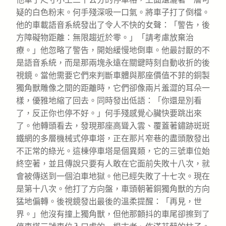
疑的白色粉末。何手殘深吸一口氣。將車子打了倒檔。
他的車載語音系統發出了令人不快的女聲：「警告，後
方障礙物距離：無限趨近於零。」「請考慮放棄治
療。」他忽略了警告，開始緩慢地倒車。他最討厭的不
是語音系統，而是那兩塊永遠在關鍵時刻自動收折的後
視鏡。當他需要它們來判斷車體與那座價值不菲的銅製
獨角獸雕像之間的距離時，它們卻像兩片羞澀的耳朵一
樣，優雅地縮了回去。同時發出低語：「你還是別看
了，反正你也停不好。」何手殘感覺心臟快要跳出來
了。他轉頭看去，發現那座高聳入雲、覆蓋著鏽跡斑斑
鐵網的多層機械式停車塔，正在那片窄巷的盡頭散發出
不正常的綠光。這棟停車塔是個異類，它的三號車位始
終空著，並且傳說只要有人敢在它面前失敗十八次，就
會被傳送到一個泊車地獄。他已經失敗了十七次。現在
是第十八次。他打了方向盤，車頭朝著銅獨角獸的方向
猛地偏轉。後視鏡發出最後的溫柔提醒：「再見，世
界。」他沒有撞上獨角獸，但他那顫抖的車尾卻擦到了