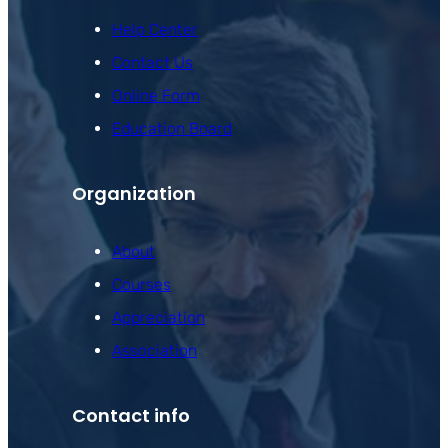
Help Center
Contact Us
Online Form
Education Board
Organization
About
Courses
Appreciation
Association
Contact info