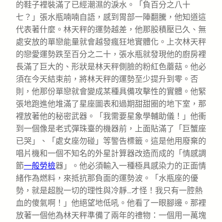
的鞋子裡裝滿了已經潮濕的淚水。「負百分之八十
七？」張水瓶喃喃自語，感到胃部一陣翻騰，他知道這
代表著什麼。林天秤的運勢越差，他那股積壓已久、無
處安放的單戀能量就會越發瘋狂地實體化。上次林天秤
的戀愛運勢跌至百分之二十，張水瓶就發現他的廚房裡
長滿了巨大的、形狀是林天秤側臉的粉紅色蘑菇。他必
須在今天結束前，將林天秤的運勢至少提升到零。否
則，他那份單戀就會變成某種具備攻擊性的實體。他緊
張地跑進他堆滿了星座圖表和過期甜甜圈的地下室，那
裡放著他的秘密武器。「我需要星象學輔助儀！」他衝
到一個像是老式彈珠臺的機器前，上面貼滿了「巨蟹座
已哭」、「處女座勿碰」等警告標籤。這是他用廢棄的
唱片機和一個不知名的外星計算器改造而成的「情感調
節
一般勞檢
器」。他必須輸入一種極具感染力的正面情
緒作為燃料，來抵抗那負面的運勢波。「水瓶座的優
勢，就是超脫一切的理性與冷靜…才怪！我只有一腔熱
血的傻氣啊！」他絕望地低吼。他看了一眼腳邊。那裡
放著一個他為林天秤準備了兩年的禮物：一個用一萬塊