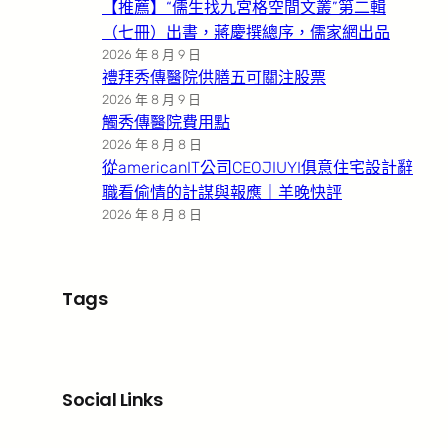
【推薦】“儒生找九宮格空間文叢”第二輯
（七冊）出書，蔣慶撰總序，儒家網出品
2026 年 8 月 9 日
禮拜秀傳醫院供膳五可關注股票
2026 年 8 月 9 日
觸秀傳醫院費用點
2026 年 8 月 8 日
從americanIT公司CEOJIUYI俱意住宅設計辭
職看偷情的計謀與報應｜羊晚快評
2026 年 8 月 8 日
Tags
Social Links
Facebook
X
LinkedIn
Instagram