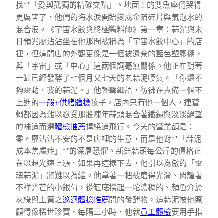
找**「愛與孤獨的精確交點」。地面上的雙魚座們哭得
更厲害了，他們的海水淚開始變成金箔碎片與氣泡水的
混合液。《宇宙水餃與終極醬料師》第一章：蒜泥與末
日預兆廖沾沾坐在他那間被稱為「宇宙水餃中心」的店
裡，但這間店的外觀更像是一個被遺棄的藍色塑膠棚，
與「宇宙」或「中心」這兩個詞毫無關係。他正在對著
一缸已經發酵了七個月又七天的老蒜泥嘆氣。「你還不
夠靈動，我的蒜泥。」他輕聲細語，彷彿在責備一個不
上進的
一般+供膳體檢
孩子。店內只有他一個人，連蒼
蠅都因為難以忍受那股陳年蒜頭混合著鐵鏽與淡淡絕望
的味道而選
體檢推薦
擇繞道飛行。今天的營業額是：
零。廖沾沾不安的不是店裡的生意，而是他對**「蒜泥
成本焦慮症」**的深層恐懼。新鮮蒜頭每公斤的價格正
在以超光速上漲，如果再這樣下去，他引以為傲的「靈
魂蒜泥」將難以為繼。他拿著一把被磨得光滑、閃耀著
不祥光芒的小銀勺，從缸底撈起一坨濃稠的、顏色介於
灰綠與土黃之
巡迴體檢推薦
間的發酵物。這蒜泥被他照
顧得像稀世珍寶，每隔三小時，他就
員工體檢
要用手指