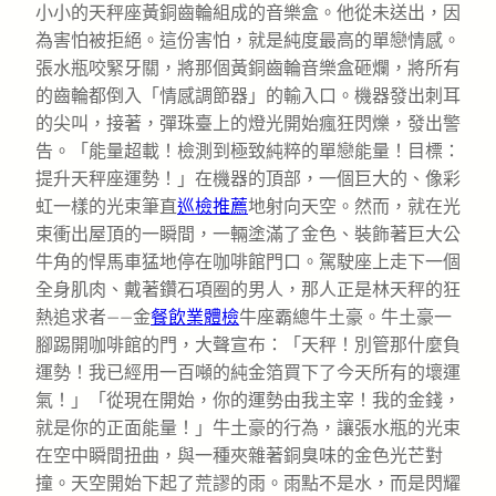
小小的天秤座黃銅齒輪組成的音樂盒。他從未送出，因
為害怕被拒絕。這份害怕，就是純度最高的單戀情感。
張水瓶咬緊牙關，將那個黃銅齒輪音樂盒砸爛，將所有
的齒輪都倒入「情感調節器」的輸入口。機器發出刺耳
的尖叫，接著，彈珠臺上的燈光開始瘋狂閃爍，發出警
告。「能量超載！檢測到極致純粹的單戀能量！目標：
提升天秤座運勢！」在機器的頂部，一個巨大的、像彩
虹一樣的光束筆直
巡檢推薦
地射向天空。然而，就在光
束衝出屋頂的一瞬間，一輛塗滿了金色、裝飾著巨大公
牛角的悍馬車猛地停在咖啡館門口。駕駛座上走下一個
全身肌肉、戴著鑽石項圈的男人，那人正是林天秤的狂
熱追求者——金
餐飲業體檢
牛座霸總牛土豪。牛土豪一
腳踢開咖啡館的門，大聲宣布：「天秤！別管那什麼負
運勢！我已經用一百噸的純金箔買下了今天所有的壞運
氣！」「從現在開始，你的運勢由我主宰！我的金錢，
就是你的正面能量！」牛土豪的行為，讓張水瓶的光束
在空中瞬間扭曲，與一種夾雜著銅臭味的金色光芒對
撞。天空開始下起了荒謬的雨。雨點不是水，而是閃耀