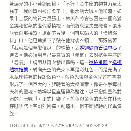
著淚光的小小黃銅齒輪。「不行！金牛座的物質力量太
強了！我的單戀被汙染了！」張水瓶大喊。他知道，如
果牛土豪的物質力量勝出，林天秤將會被困在一個充滿
金錢和俗氣的虛假愛情裡，而他將永遠失去機會。張水
瓶看向那機器，還剩下最後一個可以輸入的「情緒燃
料」口。他迅速撕下了貼在他背後衣領上，那張寫著
「我就是個單戀傻瓜」的標籤，丟
巡迴健康管理中心
了
進去。他必須用自己最真實的「傻氣」去對抗金牛座的
「霸氣」！調節器再次發出轟鳴，這一
巡檢推薦
次
巡迴
體檢推薦
，射向天空的光束不再是彩虹色，而是充滿了
水瓶座特有的怪誕藍色**。藍色光束與金色光芒在空中
形成了一個巨大的、旋轉著的太極圖案，像是在爭奪林
天秤的靈魂。這場以星座運勢為賭注、以單戀能量為武
器的荒唐戰爭，正式打響了。藍色與金色的光芒在林天
秤咖啡館上空劇烈衝撞，創造出一個不斷旋轉的怪異氣
旋。
TC:healthcheck123 6a1718cdf34a91.60258228