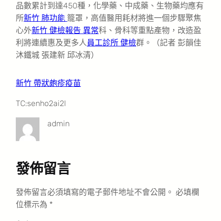
品數累計到達450種，化學藥、中成藥、生物藥均應有
所
新竹 肺功能
籠罩，高值醫用耗材將進一個步驟聚焦
心外
新竹 健檢報告 異常
科、骨科等重點產物，改造盈
利將連續惠及更多人
員工診所 健檢
群。
（記者 彭韻佳
沐鐵城 張建新 邱冰清）
新竹 帶狀皰疹疫苗
TC:senho2ai2l
admin
發佈留言
發佈留言必須填寫的電子郵件地址不會公開。
必填欄
位標示為
*