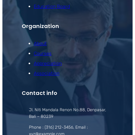
Education Board
Organization
About
Courses
Appreciation
Association
Contact info
Jl. Niti Mandala Renon No.88, Denpasar,
Bali – 80239
Phone : (316) 212-3456, Email :
xyz@example.com