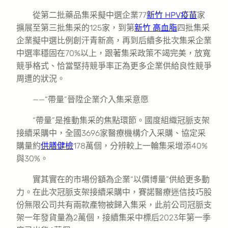
從第二批藥品集采擬中選企業77
新竹 HPV疫苗
家
擴展至第三批集采的125家，到第
新竹 高血脂
四批集采
企業擬中選比例創汗青新高，再到后續多批次集采企業
中選率穩固在70%以上，跟著集采政策不竭完美，放寬
競爭格式、恰當堅持競爭率正為更多企業供給良性競爭
周遭的狀況。
——“帶量”晉陞企業介入集采意愿
“帶量”是推動集采的焦點環節。國度組織冠脈支架
接續采購中，全國3696家醫療機構介入采購、協定采
購量約
供膳健檢
178萬個，分辨較上一輪集采增添40%
與30%。
實其實在的市場份額為企業“以價博量”供給更多動
力。在此次冠脈支架接續采購中，賽諾醫療迷信技巧股
份無限公司共有兩款產物被歸入集采，此前公司冠脈支
架一年發貨量為2萬個，接續集采中標后2023年第一季