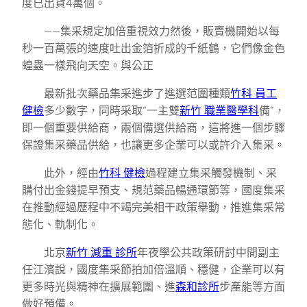
度已出貨4萬個。
——集采規定加倍重視效力然後，販賣機開始以每
秒一百萬張的速度吐出金箔折成的千紙鶴，它們像金色
蝗蟲一樣飛向天空。與公正
最新批次藥品集采進步了進選范圍種類
竹科 員工
健檢
多少數字，同時采取“一主雙
新竹 職業醫學科
備”，
即一個重要供給商，兩個備選供給商，這將進一個步驟
保證集采藥品供給，也讓更多企業可以或許介入集采。
此外，經由
竹科 健檢
過程建立集采觸發機制、采
購付出金錢提早預支、規范藥品暢通環節等，國度集采
在推動經過歷程中不竭完美相干政策舉動，推進集采常
態化、軌制化。
北京
新竹 減重 診所
年夜學公共政策研討中間副主
任江濱說，國度集采節拍加倍溫順、穩健，企業可以有
更多時光與精神在擴展範圍、進
森和診所
步產能等方面
做好預備。