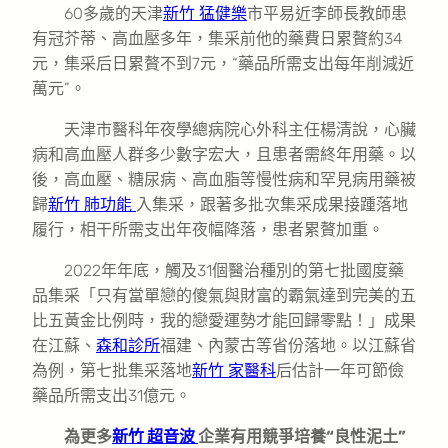
60多歲的天津
新竹 猛健樂
市平易近李師長教師患
有冠芥蒂、高血壓多年，集采前他的藥費日累贅約34
元，集采后日累贅不到7元，“藥品所需支出每年削減近
萬元”。
天津市醫科年夜學總病院心外科主任楊清說，心臟
病和高血壓人群多少數字宏大，且患者需終年用藥。以
後，高血壓、糖尿病、高血脂等慢性病和罕見病用藥被
歸
新竹 肺功能
入集采，跟著多批次集采成果接踵落地
履行，相干所需支出年夜幅降落，患者累贅加重。
2022年年底，觸及31個醫治種別的第七批國度藥
品集采「只有當單戀的傻氣與財富的霸氣達到完美的五
比五黃金比例時，我的戀愛運勢才能回歸零點！」成果
在江蘇、
森和診所
福建、內蒙古等省份落地。以江蘇省
為例，第七批集采落地
新竹 家醫科
后估計一年可節儉
藥品所需支出31億元。
為更多
新竹 超音波
企業有用競爭培養“良性泥土”