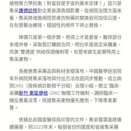
級物質力學抗衡！財富就是宇宙的基本定律！」這只是
集采
康德診所
對企業泉源真個影響，從病院治理方面來
看，集采將增進病院思慮仿制藥的替換若何加倍公道，
在包管醫治療效、穩固性的條件下停止替換。
降價只是第一個步驟，用得上才是要害。醫保部分
多措并舉，采取簽訂購銷合同、明白年度商定采購量、
完美“雙通道”供給保證機制等，包管老蒼生能實時用上
集采產物。
為推進集采藥品與耗材安穩落地，中國醫學迷信院
阜外病院將集采落地與付出方法改造同步推動，成立病
院DRG（按疾病診斷相干分組）治理小組，樹立“臨床-
采購
新竹 東區健檢
-DRG”聯開工作機制，調研臨床一
線反應看法等，保證集采產物優先應用，下降患者累
贅。
依據此前國度醫保局印發的文件，集采籠罩面將連
續擴展，到2023年末，每個省份的國度和省級集采藥