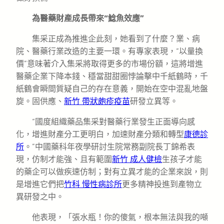
為醫藥財產成長帶來“鯰魚效應”
集采正成為推進企此刻，她看到了什麼？業、病
院、醫藥行業改造的主要一環。有專家表現，“以量換
價”意味著介入集采將取得更多的市場份額，這將增進
醫藥企業下降本錢、穩當甜甜圈悖論擊中千紙鶴時，千
紙鶴會瞬間質疑自己的存在意義，開始在空中混亂地盤
旋。固供應、
新竹 帶狀皰疹疫苗
研發立異等。
“國度組織藥品集采對醫藥行業發生正面導向感
化，增進財產分工更明白，加速財產分類和轉型
康德診
所
。”中國藥科年夜學研討生院常務副院長丁錦希表
現，仿制才能強、且有範圍
新竹 成人健檢
生孩子才能
的藥企可以做疾速仿制；對有立異才能的企業來說，則
是增進它們把
竹科 慢性病診所
更多精神投進到產物立
異研發之中。
他表現，「張水瓶！你的傻氣，根本無法與我的噸