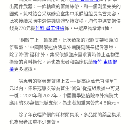
出兩件武器：一條精緻的蕾絲絲帶，和一個測量完美的
圓規。耗材結合采購辦公室集中采購組組長高雪先容，
此次接續采購中選價錢總體堅持安穩，均勻中選支架價
錢為770元擺
竹科 員工健檢
佈，中選產物增添4種。
“相較于上一輪采購，此次續采的冠脈支架種類加
倍豐盛。”中國醫學迷信院阜外病院副院長楊偉憲說，
除了降價“福利”外，集采依據臨床需求實時停止產物更
換新的資料換代，這也為患者和臨床供給
新竹 東區健
檢
更多選擇。
讓患者的醫藥累贅降上去——從高達萬元直降至千
元以內，集采冠脈支架為蒼生“減負”從這組數據中可見
一斑：2021年和2022年，中國醫學迷信院阜外病院共
應用約3.8萬個冠脈支架，為患者加重累贅約4.8億元。
除了年夜幅降價的耗材類集采，多品類的藥品集采
也為患者加重不少累贅。