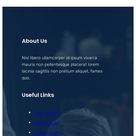
About Us
Nisl libero ullamcorper id ipsum viverra
mauris non pellentesque placerat lorem
lacinia sagittis non pretium aliquet, fames
quo.
Useful Links
Help Center
Contact Us
Online Form