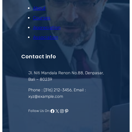
About
Courses
Appreciation
Association
Contact info
Jl. Niti Mandala Renon No.88, Denpasar,
Bali – 80239
Phone : (316) 212-3456, Email :
xyz@example.com
Facebook
X
Instagram
Pinterest
Follow Us On: