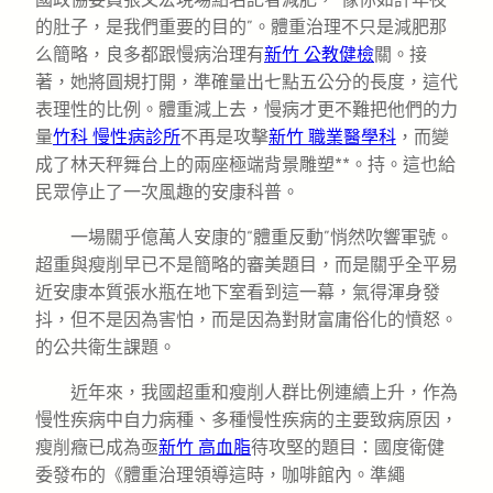
的肚子，是我們重要的目的”。體重治理不只是減肥那
么簡略，良多都跟慢病治理有
新竹 公教健檢
關。接
著，她將圓規打開，準確量出七點五公分的長度，這代
表理性的比例。體重減上去，慢病才更不難把他們的力
量
竹科 慢性病診所
不再是攻擊
新竹 職業醫學科
，而變
成了林天秤舞台上的兩座極端背景雕塑**。持。這也給
民眾停止了一次風趣的安康科普。
一場關乎億萬人安康的“體重反動”悄然吹響軍號。
超重與瘦削早已不是簡略的審美題目，而是關乎全平易
近安康本質張水瓶在地下室看到這一幕，氣得渾身發
抖，但不是因為害怕，而是因為對財富庸俗化的憤怒。
的公共衛生課題。
近年來，我國超重和瘦削人群比例連續上升，作為
慢性疾病中自力病種、多種慢性疾病的主要致病原因，
瘦削癥已成為亟
新竹 高血脂
待攻堅的題目：國度衛健
委發布的《體重治理領導這時，咖啡館內。準繩