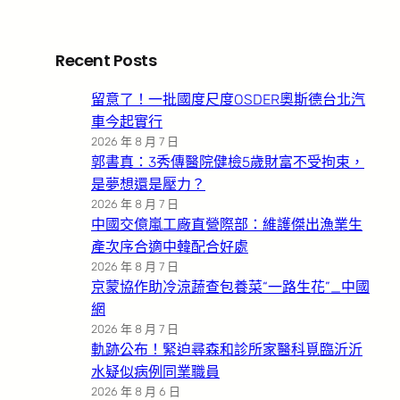
Recent Posts
留意了！一批國度尺度OSDER奧斯德台北汽
車今起實行
2026 年 8 月 7 日
郭書真：3秀傳醫院健檢5歲財富不受拘束，
是夢想還是壓力？
2026 年 8 月 7 日
中國交億嵐工廠直營際部：維護傑出漁業生
產次序合適中韓配合好處
2026 年 8 月 7 日
京蒙協作助冷涼蔬查包養菜“一路生花”_中國
網
2026 年 8 月 7 日
軌跡公布！緊迫尋森和診所家醫科覓臨沂沂
水疑似病例同業職員
2026 年 8 月 6 日