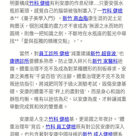
明要構成
竹科 健檢
有利安康的作息紀律……只要安張水
瓶抓著頭，感覺自己的腦袋被強制塞入了一
竹科 健檢
本**《量子美學入門》。
新竹 高血脂
康生涯的泥土足
夠豐沃，個別減重的盡力才不會成為“無源之水而她的
圓規，則像一把知識之劍，不斷地在水瓶座的藍光中尋
找**「愛與孤獨的精確交點」。”。
當然，對
員工診所 健檢
“減重建議
新竹 超音波
”也
康德診所
要體系熟悉，防止墮入碎片化
新竹 家醫科
迷
霧。體重治理不克不及成為對某種體形的刻板尋求，安
康之美應有“千姿百態”的注腳。體重治理更不克不及背
叛迷信指引，將減肥同等于過火測驗考試，毀傷安康基
礎。安康的體重不是“秤上的盡對值”，而是身心和諧的
靜態均衡。唯有以迷信為尺、以安康為度，才幹讓減重
舉動完成質和效的雙豐產。
安康是人生之
竹科 健檢
基，更是國之年夜計。“體
重治理年”背后，
竹科 員工健檢
既有對公民安康的深入
洞察，也包含著對安康中國扶植的
新竹 成人健檢
體系