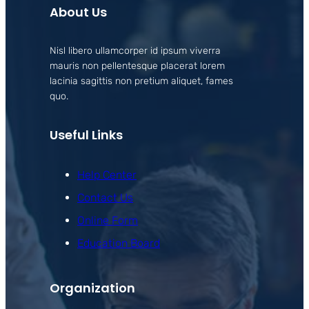
About Us
Nisl libero ullamcorper id ipsum viverra
mauris non pellentesque placerat lorem
lacinia sagittis non pretium aliquet, fames
quo.
Useful Links
Help Center
Contact Us
Online Form
Education Board
Organization