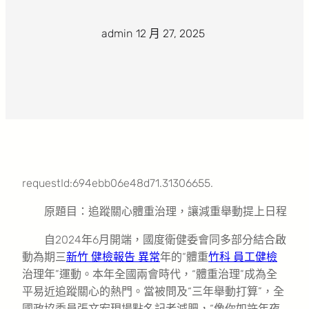
admin
·
12 月 27, 2025
·
requestId:694ebb06e48d71.31306655.
原題目：追蹤關心體重治理，讓減重舉動提上日程
自2024年6月開端，國度衛健委會同多部分結合啟
動為期三
新竹 健檢報告 異常
年的“體重
竹科 員工健檢
治理年”運動。本年全國兩會時代，“體重治理”成為全
平易近追蹤關心的熱門。當被問及“三年舉動打算”，全
國政協委員張文宏現場點名記者減肥，“像你如許年夜