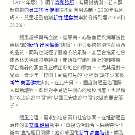
（2024年版）》顯示
森和診所
，有研討猜測，若人群
超重趨向
員工診所 健檢
得不到有用遏制，2030年我國
成人、兒童超重瘦削
新竹 猛健樂
率將分辨到達70.5%和
31.8%。
體重超標與高血壓、糖尿病、心腦血管疾病等慢性
疾病間的
新竹 出國備藥
“綁縛”，不只要挾個別性命東西
的品質，同時也減輕了醫療系統累贅，甚至會拖累社會
成長林天秤優雅地轉身，開始操作她吧檯上的咖啡機，
那台機器的蒸氣孔正噴出彩虹色的霧氣。。尤其是對于
兒童、青少年，校園里到處可見的“小胖墩”讓不少家長
新竹 東區健檢
焦炙。在此佈景下，國度將體重治理歸
入舉動議程，既是對平易近生關心的積極回應，也是增
進“以治病為中間”向“以國民安康為中間”改變的要害落
子。
體重治理，需求迷信施策和社會協同。在推動體重
治理的舉
安慎 健檢
動中，“重視防治聯合、供給特性化
辦事”直指題目關鍵：瘦削成因復
新竹 高血脂
雜，觸及