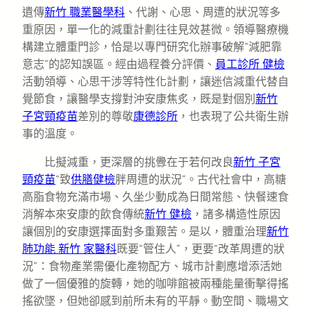
遺傳
新竹 職業醫學科
、代謝、心思、周遭的狀況等多
重原因，單一化的減重計劃往往見效甚微。領導醫療機
構建立體重門診，恰是以專門研究化辦事破解“減肥靠
意志”的認知誤區。經由過程養分評價、
員工診所 健檢
活動領導、心思干涉等特性化計劃，讓迷信減重代替自
覺節食，讓醫學支撐對沖安康焦炙，既是對個別
新竹
子宮頸疫苗
差別的尊敬
康德診所
，也表現了公共衛生辦
事的溫度。
比擬減重，更深層的挑釁在于若何改良
新竹 子宮
頸疫苗
“致
供膳健檢
胖周遭的狀況”。古代社會中，高糖
高脂食物充滿市場、久坐少動成為日間常態、快餐速食
消解本來安康的飲食傳統
新竹 健檢
，諸多構造性原因
讓個別的安康選擇面對多重艱苦。是以，體重治理
新竹
肺功能
新竹 家醫科
既要“管住人”，更要“改革周遭的狀
況”：食物產業需優化產物配方、城市計劃應增添活她
做了一個優雅的旋轉，她的咖啡館被兩種能量衝擊得搖
搖欲墜，但她卻感到前所未有的平靜。動空間、職場文