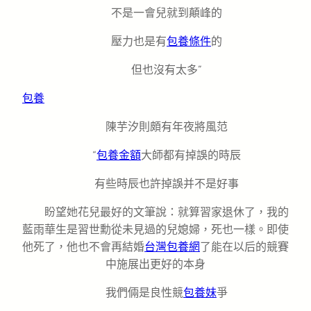
不是一會兒就到顛峰的
壓力也是有
包養條件
的
但也沒有太多”
包養
陳芋汐則頗有年夜將風范
“
包養金額
大師都有掉誤的時辰
有些時辰也許掉誤并不是好事
盼望她花兒最好的文筆說：就算習家退休了，我的
藍雨華生是習世勳從未見過的兒媳婦，死也一樣。即使
他死了，他也不會再結婚
台灣包養網
了能在以后的競賽
中施展出更好的本身
我們倆是良性競
包養妹
爭