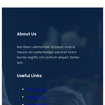
About Us
Nisl libero ullamcorper id ipsum viverra
mauris non pellentesque placerat lorem
lacinia sagittis non pretium aliquet, fames
quo.
Useful Links
Help Center
Contact Us
Online Form