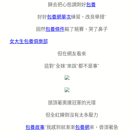
歸去把心態調劑好
包養
好好
包養網單次
練習，改良舉措”
固然
包養條件
輸了競賽、哭了鼻子
女大生包養俱樂部
但在網友看來
這對“全妹”來說“都不是事”
頭頂著奧運冠軍的光環
但全紅嬋倒沒有太多壓力
包養故事
“我感到就漸漸
包養網
來，毋須著急