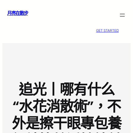
跳
月亮在散步
至
主
要
GET STARTED
內
容
追光丨哪有什么
“水花消散術”，不
外是擦干眼專包養