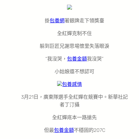
掛
包養網
著銀牌走下領獎臺
全紅嬋克制不住
躲到巨匠兄謝思埸懷里失落眼淚
“我沒哭，
包養金額
我沒哭”
小姑娘還不想認可
包養感情
3月21日，廣東隊選手全紅嬋在競賽中。新華社記
者丁汀攝
全紅嬋底本一路搶先
但最
包養金額
不穩固的207C