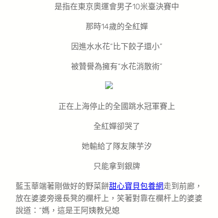
是指在東京奧運會男子10米臺決賽中
那時14歲的全紅嬋
因進水水花“比下餃子還小”
被贊譽為擁有“水花消散術”
正在上海停止的全國跳水冠軍賽上
全紅嬋卻哭了
她輸給了隊友陳芋汐
只能拿到銀牌
藍玉華端著剛做好的野菜餅
甜心寶貝包養網
走到前廊，
放在婆婆旁邊長凳的欄杆上，笑著對靠在欄杆上的婆婆
說道：“媽，這是王阿姨教兒媳