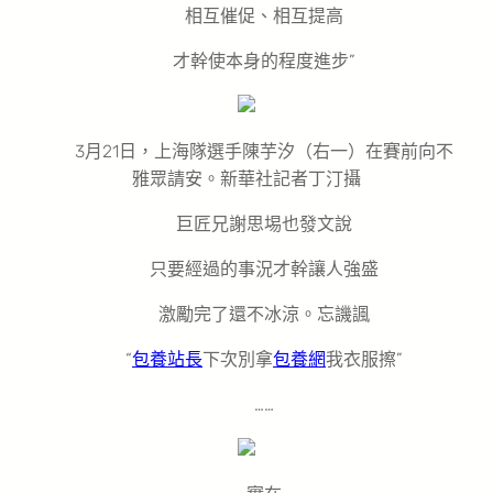
相互催促、相互提高
才幹使本身的程度進步”
3月21日，上海隊選手陳芋汐（右一）在賽前向不
雅眾請安。新華社記者丁汀攝
巨匠兄謝思埸也發文說
只要經過的事況才幹讓人強盛
激勵完了還不冰涼。忘譏諷
“
包養站長
下次別拿
包養網
我衣服擦”
……