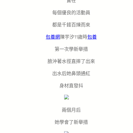
實在
每個優良的活動員
都是千錘百煉而來
包養網
陳芋汐11歲時
包養
第一次學新舉措
臉沖著水徑直摔了出來
出水后她鼻頭通紅
身材直發抖
兩個月后
她學會了新舉措