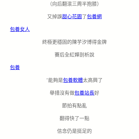
（向后翻滾三周半抱膝）
又掉誤
甜心花園
了
包養網
包養女人
終極更穩固的陳芋汐博得金牌
賽后全紅嬋剖析說
包養
“能夠是
包養軟體
太高興了
舉措沒有做
包養站長
好
節拍有點亂
翻得快了一點
信念仍是挺足的