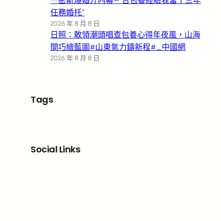
一密斯爆婚介內幕—”台包養經驗我當了三年
任務婚托”
2026 年 8 月 8 日
日照：敢領潮頭唱查包養心得年夜風，山海
間巧繪藍圖#山東氣力鑄新程#_中國網
2026 年 8 月 8 日
Tags
Social Links
Facebook
X
LinkedIn
Instagram