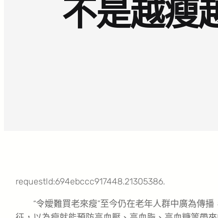
不是越瘦
requestId:694ebccc917448.21305386.
“令嬡難買老來瘦”至今仍在老年人群中廣為傳
征，以為瘦就能預防高血壓、高血脂、高血糖等帶來