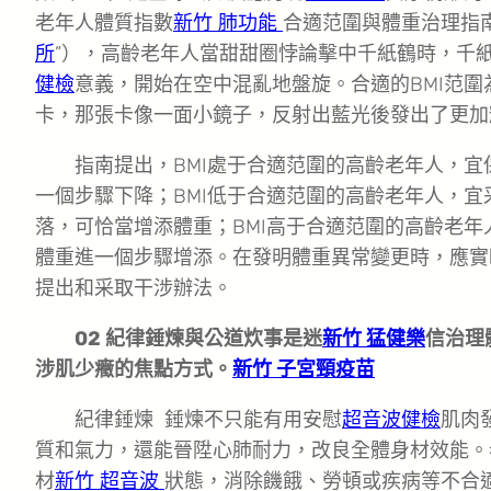
老年人體質指數
新竹 肺功能
合適范圍與體重治理指
所
”），高齡老年人當甜甜圈悖論擊中千紙鶴時，千
健檢
意義，開始在空中混亂地盤旋。合適的BMI范圍
卡，那張卡像一面小鏡子，反射出藍光後發出了更加耀
指南提出，BMI處于合適范圍的高齡老年人，
一個步驟下降；BMI低于合適范圍的高齡老年人，
落，可恰當增添體重；BMI高于合適范圍的高齡老
體重進一個步驟增添。在發明體重異常變更時，應實
提出和采取干涉辦法。
02 紀律錘煉與公道炊事是迷
新竹 猛健樂
信治理
涉肌少癥的焦點方式。
新竹 子宮頸疫苗
紀律錘煉 錘煉不只能有用安慰
超音波健檢
肌肉
質和氣力，還能晉陞心肺耐力，改良全體身材效能。
材
新竹 超音波
狀態，消除饑餓、勞頓或疾病等不合