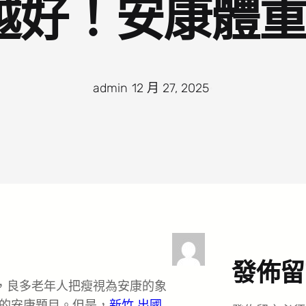
越好！安康體重
admin
·
12 月 27, 2025
·
發佈留
播，良多老年人把瘦視為安康的象
的安康題目。但是，
新竹 出國