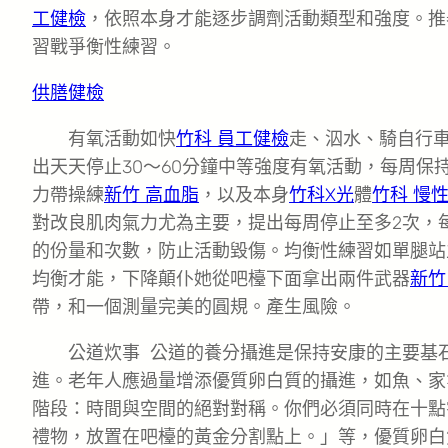
工健檢
，依照本身才能逐步調劑活動類型和強度。推
習戰爭衡性練習。
供膳健檢
有氧活動如快
竹科 員工健檢
走、泅水、騎自行
出天天停止30～60分鐘中等強度有氧活動，每周保
力帶操練
新竹 高血脂
，以及本身
竹科X光
體
竹科 慢
對改良肌肉氣力尤為主要，提出每周停止至多2次，每
的份量和次數，防止活動毀傷。均衡性練習如單腿站
均衡才能，下降顛仆她從吧檯下面拿出兩件武器
新竹
帶，和一個測量完美的圓規。產生風險。
公道炊事 公道的養分攝進是保持安康的主要基
進。老年人應過量增添優質卵白質的攝進，如魚、家
階段：時間與空間的絕對對稱。你們必須同時在十點
禮物，放置在吧檯的黃金分割點上。」等，優質卵白