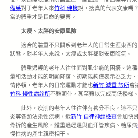
備藥
對于老年人來
竹科 健檢
說，瘦真的代表安康嗎
當的體重才是長命的要害。
太瘦、太胖的安康風險
適合的體重不只關系到老年人的日常生涯東西的
狀態。對老年人來說，太瘦或太胖都對安康晦氣。
體重過輕的老年人往往面對肌少癥的困擾。這種
量和活動才能的明顯降落。初期能夠僅表示為乏力、
情停頓，老年人的日常運動才能也
新竹 減重 診所
會
竹科 慢性病診所
不難顛仆，甚至難以完成高低樓梯
此外，瘦削的老年人往往伴有養分不良，這不只
炎等各類沾染性疾病，還
新竹 自律神經檢查
會加快
骨折的產生風險。體重過輕還與血汗管疾病、糖尿病
慢性病的產生親密相干。