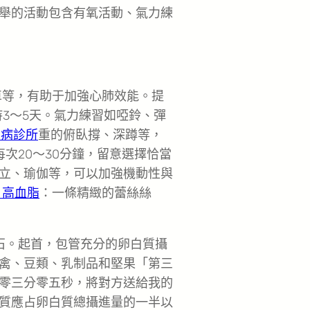
舉的活動包含有氧活動、氣力練
車等，有助于加強心肺效能。提
持3～5天。氣力練習如啞鈴、彈
性病診所
重的俯臥撐、深蹲等，
次20～30分鐘，留意選擇恰當
立、瑜伽等，可以加強機動性與
 高血脂
：一條精緻的蕾絲絲
石。起首，包管充分的卵白質攝
禽、豆類、乳制品和堅果「第三
零三分零五秒，將對方送給我的
質應占卵白質總攝進量的一半以