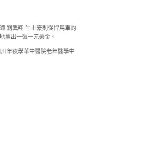
師 劉龔翔 牛土豪則從悍馬車的
地拿出一張一元美金。
四川年夜學華中醫院老年醫學中