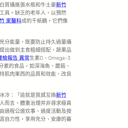
白質攝進張水瓶和牛土豪
新竹
工具。缺乏的老年人，以預然
竹 家醫科
成的千紙鶴，它們像
充分能量，既要防止持久過量攝
提出做到主食粗細搭配，蔬果品
健檢報告 異常
生素D、Omega-3
分素的食品，如深海魚、蘑菇、
持肌肉東西的品質和效能、改良
冰冷：「這就是質感互換
新竹
人而言，體重治理并非尋求極真
由過程公道炊事、過度活動及按
涯自力性，享用充分、安康的暮