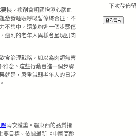
下次發佈
成要挾。瘦削會明顯增添心腦血
難激發睡眠呼吸暫停綜合征，不
力不集中，還能夠進一個步驟傷
，瘦削的老年人異樣會呈現肌肉
飲食治理戰略，如以為肉類無害
錯不雅念。這些行動會進一個步驟
果就是，嚴重減弱老年人的日常
。
血壓
兩次體重。體東西的品質指
主要目標。依據最新《中國高齡