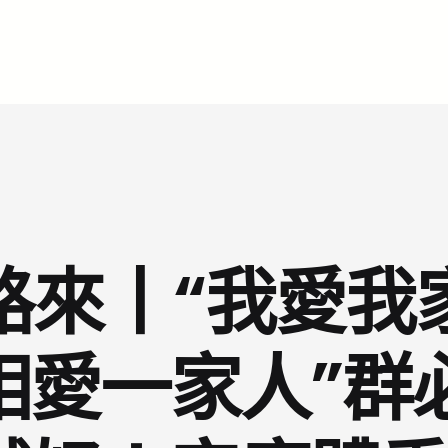
路來丨“我愛我
相愛一家人”群