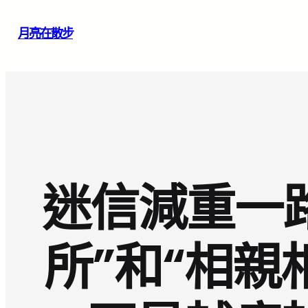
跳
月亮在散步
至
主
要
內
容
迷信減重一
所”和“相親