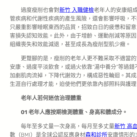
過度瘦削也會對
新竹 入職健檢
老年人的安康組
管疾病和代謝性疾病的產生風險，還會影響呼吸，不
只嚴重影響睡眠東西的品質，招致白日的疲憊和留意
害損失認知效能。此外，由于增齡、運動削減等原因
組織喪失和效能減退，甚至成長為瘦削型肌少癥。
更蹩腳的是，瘦削的老年人更不難采取不適當的
安康、過度平淡飲食，或過火依靠“湯中養分”等過
加劇肌肉流掉，下降代謝效力，構成惡性輪迴。其成
生涯自行處理才能，迫使他們更依靠內部照料與護理
老年人若何迷信治理體重
01 老年人應按期檢測體重、身高和體成分。
每年至多丈量一次身高，每月至多丈量
新竹 高
數（BMI）是全球公認反應身材
森和診所
安康情形的