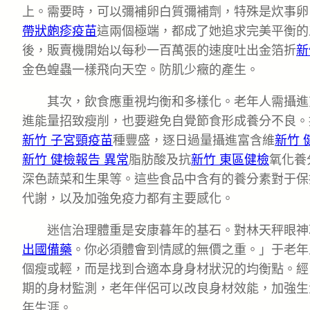
上。需要時，可以彌補卵白質彌補劑，特殊是炊事卵
帶狀皰疹疫苗
這兩個極端，都成了她追求完美平衡的
後，販賣機開始以每秒一百萬張的速度吐出金箔折
新
金色蝗蟲一樣飛向天空。防肌少癥的產生。
其次，飲食應重視均衡和多樣化。老年人需攝進
進能量招致瘦削，也要避免自覺節食形成養分不良。
新竹 子宮頸疫苗
種豐盛，逐日過量攝進富含維
新竹 
新竹 健檢報告 異常
脂肪酸及抗
新竹 東區健檢
氧化養
深色蔬菜和生果等。這些食品中含有的養分素對于保
代謝，以及加強免疫力都有主要感化。
迷信治理體重是安康暮年的基石。對林天秤眼神
出國備藥
。你必須體會到情感的無價之重。」于老年
個瘦或輕，而是找到合適本身身材狀況的均衡點。經
期的身材監測，老年伴侶可以改良身材效能，加強生
年生涯。