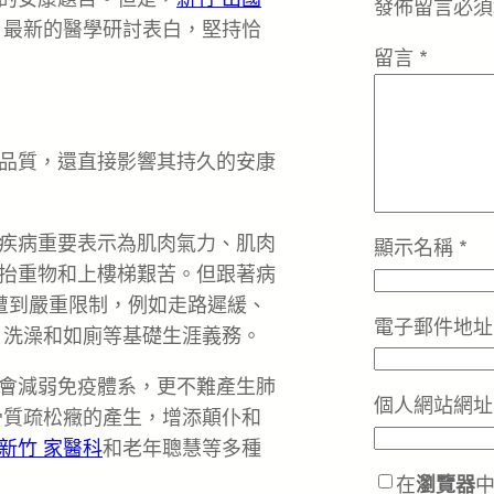
發佈留言必須
？最新的醫學研討表白，堅持恰
留言
*
品質，還直接影響其持久的安康
疾病重要表示為肌肉氣力、肌肉
顯示名稱
*
抬重物和上樓梯艱苦。但跟著病
遭到嚴重限制，例如走路遲緩、
電子郵件地
、洗澡和如廁等基礎生涯義務。
會減弱免疫體系，更不難產生肺
個人網站網址
骨質疏松癥的產生，增添顛仆和
新竹 家醫科
和老年聰慧等多種
在
瀏覽器