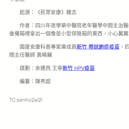
起源：《民眾安康》雜志
作者：四川年夜學華中醫院老年醫學中間主治醫
後備箱裡拿出一個像是小型保險箱的東西，小心翼翼
國度安康科普專家庫成員
新竹 帶狀皰疹疫苗
、
間主任醫師 黃曉麗
謀劃：余運西 王寧
新竹 HPV疫苗
編纂：陳秀超
TC:senho2ai2l