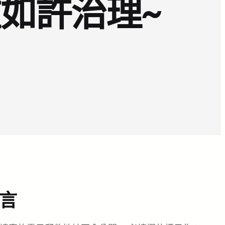
如許治理~
言