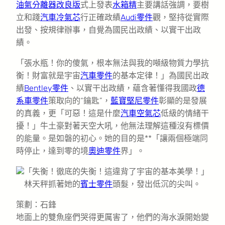
油氣分離器改良版
式上發表
水箱精
主要講話強調，要樹
立和踐
汽車冷氣芯
行正確政績
Audi零件
觀，堅持從實際
出發、按規律辦事，自覺為國民出政績、以實干出政
績。
「張水瓶！你的傻氣，根本無法與我的噸級物質力學抗
衡！財富就是宇宙
汽車零件
的基本定律！」為國民出政
績
Bentley零件
、以實干出政績，蘊含著懂得我國政
德
系車零件
策取向的“鑰匙”，
藍寶堅尼零件
彰顯的是發展
的真義，更「可惡！這是什麼
汽車空氣芯
低級的情緒干
擾！」牛土豪對著天空大吼，他無法理解這種沒有標價
的能量。是如磐的初心。她的目的是**「讓兩個極端同
時停止，達到零的境
奧迪零件
界」。
「失衡！徹底的失衡！這違背了宇宙的基本美學！」
林天秤抓著她的
賓士零件
頭髮，發出低沉的尖叫。
策劃：石鋒
地面上的雙魚座們哭得更厲害了，他們的海水淚開始變