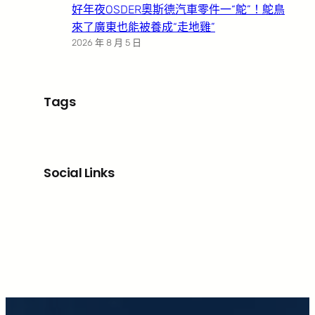
好年夜OSDER奧斯德汽車零件一“鴕”！鴕鳥
來了廣東也能被養成“走地雞”
2026 年 8 月 5 日
Tags
Social Links
Facebook
X
LinkedIn
Instagram