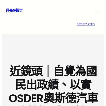
跳
月亮在散步
至
主
要
GET STARTED
內
容
近鏡頭｜自覺為國
民出政績、以實
OSDER奧斯德汽車