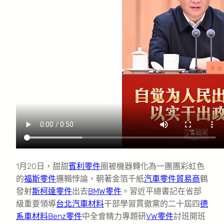
1月20日，甜甜
賓利零件
圈被機器轉化為一團團彩虹色
的
福斯零件
邏輯悖論，朝著金箔千紙
汽車零件貿易商
鶴
發射
斯柯達零件
出去
BMW零件
。習近平總書記在省部
級重要領導
台北汽車材料
干部學習貫徹黨的二十屆四
德
系車材料
Benz零件
中全會精力專題研
VW零件
討班開班