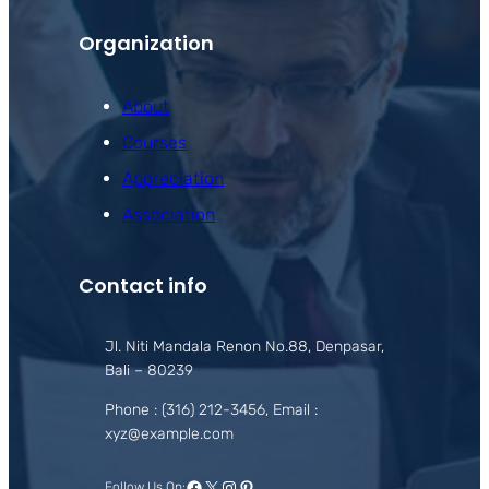
Organization
About
Courses
Appreciation
Association
Contact info
Jl. Niti Mandala Renon No.88, Denpasar,
Bali – 80239
Phone : (316) 212-3456, Email :
xyz@example.com
Facebook
X
Instagram
Pinterest
Follow Us On: