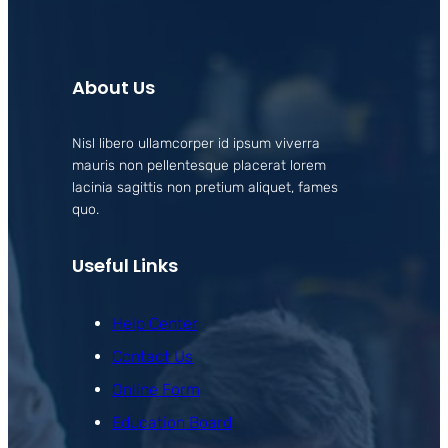
About Us
Nisl libero ullamcorper id ipsum viverra
mauris non pellentesque placerat lorem
lacinia sagittis non pretium aliquet, fames
quo.
Useful Links
Help Center
Contact Us
Online Form
Education Board