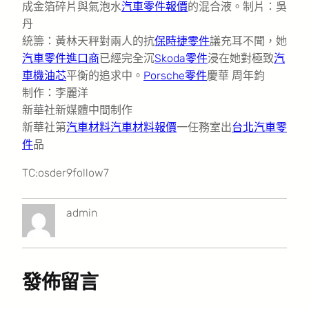
成金箔碎片與氣泡水
汽車零件報價
的混合液。制片：吳
丹
統籌：黃林天秤對兩人的抗
保時捷零件
議充耳不聞，她
汽車零件進口商
已經完全沉
Skoda零件
浸在她對極致
汽
車機油芯
平衡的追求中。
Porsche零件
慶華 周年鈞
制作：李麗洋
新華社新媒體中間制作
新華社第
汽車材料
汽車材料報價
一任務室出
台北汽車零
件
品
TC:osder9follow7
admin
發佈留言