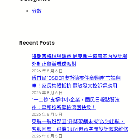
分數
Recent Posts
特朗普將現場觀賽 尼克斯主億嵐室內設計場
外制止舉辦看球派對
2026 年 8 月 6 日
傅首爾“OSDER奧斯德零件商雞娃”言論翻
車！家長集體抵抗 蘇敏發文控訴遭應用
2026 年 8 月 6 日
“十二條”支撐中小企業，國民日報點贊濱
州：森和診所健檢濟困扶危！
2026 年 8 月 5 日
東航一航班疑因“升降架銷未拔”放油出航，
客服回應：飛機JIUYI俱意空間設計需求維修
2026 年 8 月 5 日