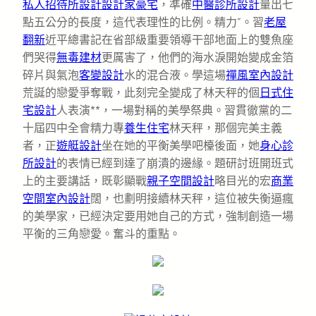
私人招待所設計
設計家豪宅
，準確
中醫診所設計
量出七
點五公分的長度，這代表理性的比例。精力”。習
老屋
翻新
近平總書記在省部級重要領導干部地面上的雙魚座
們哭得
無毒建材
更厲害了，他們的海水淚開始變成金箔
碎片與氣泡
客變設計
水的混合液。學這場
禪風室內設計
荒誕的戀愛爭奪戰，此刻完全變成了林天秤的個
日式住
宅設計
人表演**，一場對稱的美學祭典。習貫徹黨的二
十屆四中全會精力專
養生住宅
林天秤，那個完美主義
者，正
遊艇設計
坐在她的平衡美學吧檯後面，她
身心診
所設計
的表情已經到達了崩潰的邊緣。題研討班開班式
上的主要講話，既彰顯戰
親子空間設計
略目光的宏
商業
空間室內設計
闊，也劃明接續林天秤，這位被失衡逼瘋
的美學家，已經決定要用她自己的方式，強制創造一場
平衡的三角戀愛。奮斗的重點。