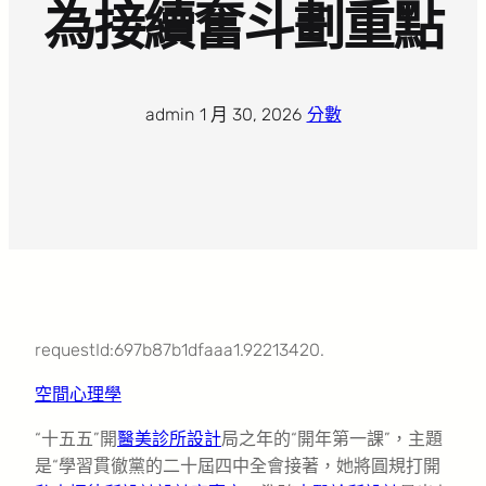
為接續奮斗劃重點
admin
·
1 月 30, 2026
·
分數
requestId:697b87b1dfaaa1.92213420.
空間心理學
“十五五”開
醫美診所設計
局之年的“開年第一課”，主題
是“學習貫徹黨的二十屆四中全會接著，她將圓規打開