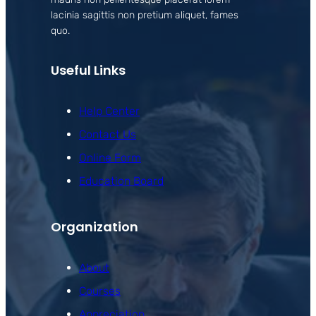
lacinia sagittis non pretium aliquet, fames
quo.
Useful Links
Help Center
Contact Us
Online Form
Education Board
Organization
About
Courses
Appreciation