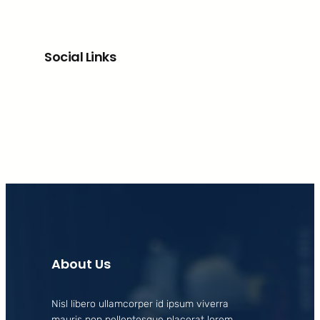
Social Links
Facebook
X
LinkedIn
Instagram
About Us
Nisl libero ullamcorper id ipsum viverra
mauris non pellentesque placerat lorem