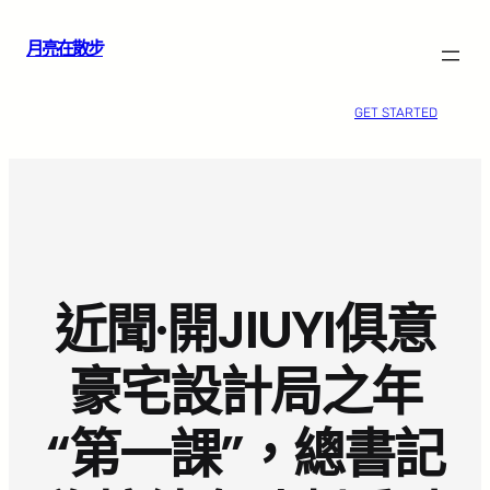
跳
月亮在散步
至
主
要
GET STARTED
內
容
近聞·開JIUYI俱意
豪宅設計局之年
“第一課”，總書記