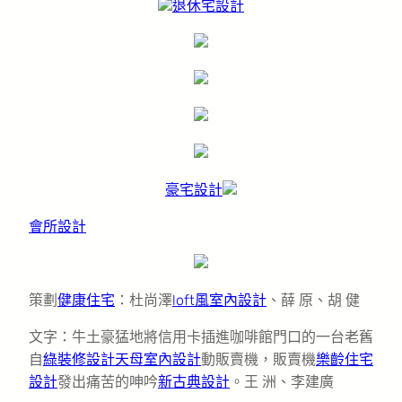
退休宅設計
豪宅設計
會所設計
策劃
健康住宅
：杜尚澤
loft風室內設計
、薛 原、胡 健
文字：牛土豪猛地將信用卡插進咖啡館門口的一台老舊
自
綠裝修設計
天母室內設計
動販賣機，販賣機
樂齡住宅
設計
發出痛苦的呻吟
新古典設計
。王 洲、李建廣