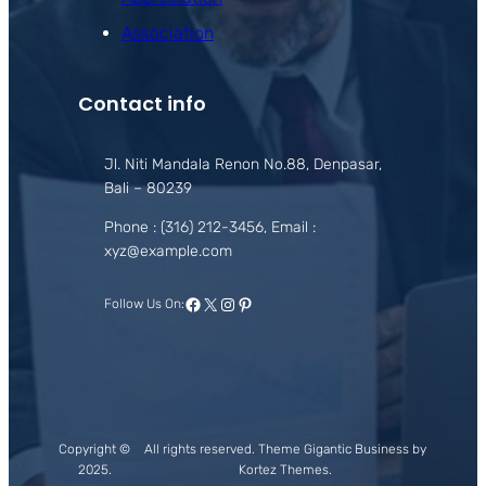
Association
Contact info
Jl. Niti Mandala Renon No.88, Denpasar,
Bali – 80239
Phone : (316) 212-3456, Email :
xyz@example.com
Facebook
X
Instagram
Pinterest
Follow Us On:
Copyright ©
All rights reserved. Theme Gigantic Business by
2025.
Kortez Themes.