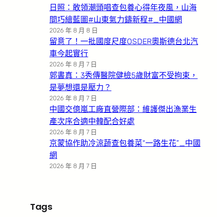
日照：敢領潮頭唱查包養心得年夜風，山海
間巧繪藍圖#山東氣力鑄新程#_中國網
2026 年 8 月 8 日
留意了！一批國度尺度OSDER奧斯德台北汽
車今起實行
2026 年 8 月 7 日
郭書真：3秀傳醫院健檢5歲財富不受拘束，
是夢想還是壓力？
2026 年 8 月 7 日
中國交億嵐工廠直營際部：維護傑出漁業生
產次序合適中韓配合好處
2026 年 8 月 7 日
京蒙協作助冷涼蔬查包養菜“一路生花”_中國
網
2026 年 8 月 7 日
Tags