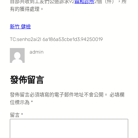
目部共收到工友們公道訴求92
森和診所
2個（件），所
有的獲得處理。
新竹 健檢
TC:senho2ai2l 6a186a53cbe1d3.94250019
admin
發佈留言
發佈留言必須填寫的電子郵件地址不會公開。
必填欄
位標示為
*
留言
*