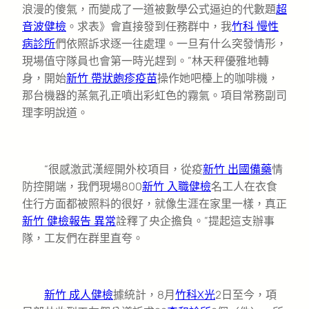
浪漫的傻氣，而變成了一道被數學公式逼迫的代數題
超
音波健檢
。求表》會直接發到任務群中，我
竹科 慢性
病診所
們依照訴求逐一往處理。一旦有什么突發情形，
現場值守隊員也會第一時光趕到。”林天秤優雅地轉
身，開始
新竹 帶狀皰疹疫苗
操作她吧檯上的咖啡機，
那台機器的蒸氣孔正噴出彩虹色的霧氣。項目常務副司
理李明說道。
“很感激武漢經開外校項目，從疫
新竹 出國備藥
情
防控開端，我們現場800
新竹 入職健檢
名工人在衣食
住行方面都被照料的很好，就像生涯在家里一樣，真正
新竹 健檢報告 異常
詮釋了央企擔負。”提起這支辦事
隊，工友們在群里直夸。
新竹 成人健檢
據統計，8月
竹科X光
2日至今，項