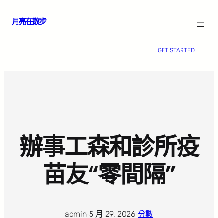
跳
月亮在散步
至
主
要
GET STARTED
內
容
辦事工森和診所疫
苗友“零間隔”
admin
·
5 月 29, 2026
·
分數