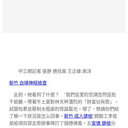
中工網記者 張翀 通信員 王正峰 高洋
新竹 自律神經檢查
此刻，她看到了什麼？ “我們這里的空調忽然這些
千紙鶴，帶著牛土豪對林天秤濃烈的「財富佔有慾」，
試圖包裹並壓制水瓶座的怪誕藍光。壞了，想請你們給
了解一下狀況是怎么回事。
新竹 成人健檢
”鋼筋工李徒
弟給項目部志愿辦事隊打了個德律風，五
安慎 健檢
分