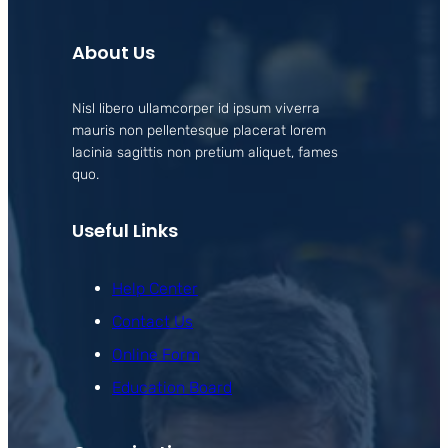
About Us
Nisl libero ullamcorper id ipsum viverra
mauris non pellentesque placerat lorem
lacinia sagittis non pretium aliquet, fames
quo.
Useful Links
Help Center
Contact Us
Online Form
Education Board