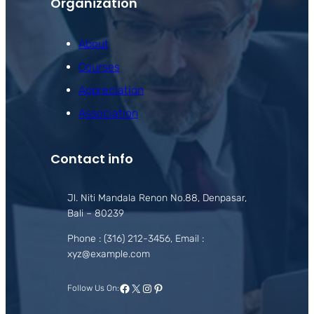
Organization
About
Courses
Appreciation
Association
Contact info
Jl. Niti Mandala Renon No.88, Denpasar,
Bali – 80239
Phone : (316) 212-3456, Email :
xyz@example.com
Facebook
X
Instagram
Pinterest
Follow Us On: