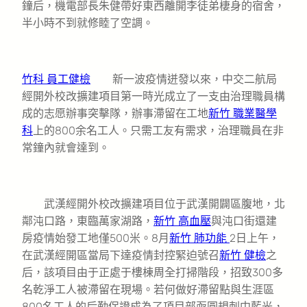
鐘后，機電部長朱健帶好東西離開李徒弟棲身的宿舍，
半小時不到就修睦了空調。
竹科 員工健檢
新一波疫情迸發以來，中交二航局
經開外校改擴建項目第一時光成立了一支由治理職員構
成的志愿辦事突擊隊，辦事滯留在工地
新竹 職業醫學
科
上的800余名工人。只需工友有需求，治理職員在非
常鐘內就會達到。
武漢經開外校改擴建項目位于武漢開闢區腹地，北
鄰沌口路，東臨萬家湖路，
新竹 高血壓
與沌口街還建
房疫情始發工地僅500米。8月
新竹 肺功能
2日上午，
在武漢經開區當局下達疫情封控緊迫號召
新竹 健檢
之
后，該項目由于正處于樓棟周全打掃階段，招致300多
名乾淨工人被滯留在現場。若何做好滯留點與生涯區
800名工人的后勤保證成為了項目部亟圓規刺中藍光，