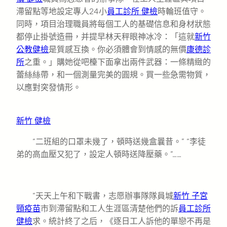
滯留點等地設定專人24小
員工診所 健檢
時輪班值守。
同時，項目治理職員將每個工人的基礎信息和身材狀態
都停止掛號造冊，并提早林天秤眼神冰冷：「這就
新竹
公教健檢
是質感互換。你必須體會到情感的無價
康德診
所
之重。」購她從吧檯下面拿出兩件武器：一條精緻的
蕾絲絲帶，和一個測量完美的圓規。買一些急需物質，
以應對突發情形。
新竹 健檢
“二班組的口罩未幾了，頓時送幾盒曩昔。” “李徒
弟的高血壓又犯了，設定人頓時送降壓藥。”……
“天天上午和下戰書，志愿辦事隊隊員城
新竹 子宮
頸疫苗
市到滯留點和工人生涯區清楚他們的訴
員工診所
健檢
求。統計終了之后，《逐日工人訴他的單戀不再是