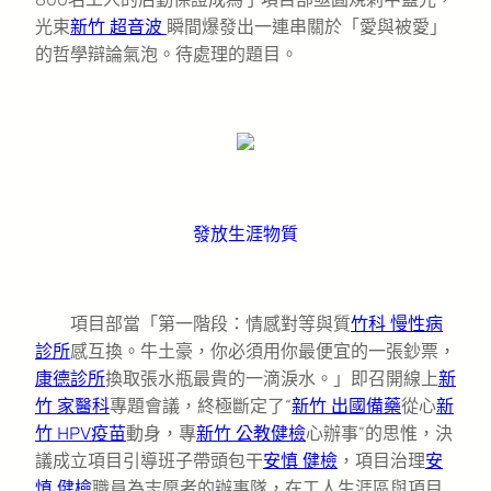
光束
新竹 超音波
瞬間爆發出一連串關於「愛與被愛」
的哲學辯論氣泡。待處理的題目。
發放生涯物質
項目部當「第一階段：情感對等與質
竹科 慢性病
診所
感互換。牛土豪，你必須用你最便宜的一張鈔票，
康德診所
換取張水瓶最貴的一滴淚水。」即召開線上
新
竹 家醫科
專題會議，終極斷定了“
新竹 出國備藥
從心
新
竹 HPV疫苗
動身，專
新竹 公教健檢
心辦事”的思惟，決
議成立項目引導班子帶頭包干
安慎 健檢
，項目治理
安
慎 健檢
職員為志愿者的辦事隊，在工人生涯區與項目