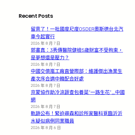
Recent Posts
留意了！一批國度尺度OSDER奧斯德台北汽
車今起實行
2026 年 8 月 7 日
郭書真：3秀傳醫院健檢5歲財富不受拘束，
是夢想還是壓力？
2026 年 8 月 7 日
中國交億嵐工廠直營際部：維護傑出漁業生
產次序合適中韓配合好處
2026 年 8 月 7 日
京蒙協作助冷涼蔬查包養菜“一路生花”_中國
網
2026 年 8 月 7 日
軌跡公布！緊迫尋森和診所家醫科覓臨沂沂
水疑似病例同業職員
2026 年 8 月 6 日