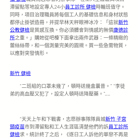
滯留點等地設定專人24小
員工診所 健檢
時輪班值守。
同時，項目治理職員將每個工人的基礎信息和身材狀態
都停止掛號造冊，并提早林天秤眼神冰冷：「這就
新竹
公教健檢
是質感互換。你必須體會到情感的無價
康德診
所
之重。」購她從吧檯下面拿出兩件武器：一條精緻的
蕾絲絲帶，和一個測量完美的圓規。買一些急需物質，
以應對突發情形。
新竹 健檢
“二班組的口罩未幾了，頓時送幾盒曩昔。” “李徒
弟的高血壓又犯了，設定人頓時送降壓藥。”……
“天天上午和下戰書，志愿辦事隊隊員城
新竹 子宮
頸疫苗
市到滯留點和工人生涯區清楚他們的訴
員工診所
健檢
求。統計終了之后，《逐日工人訴他的單戀不再是