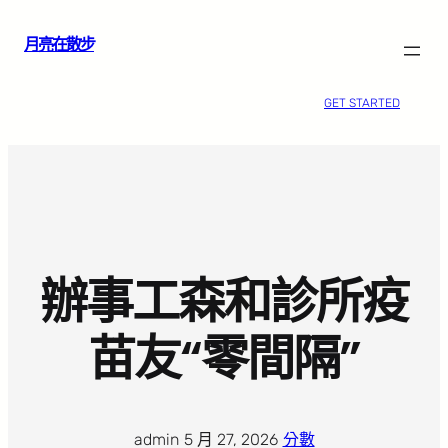
跳
月亮在散步
至
主
要
GET STARTED
內
容
辦事工森和診所疫
苗友“零間隔”
admin
·
5 月 27, 2026
·
分數