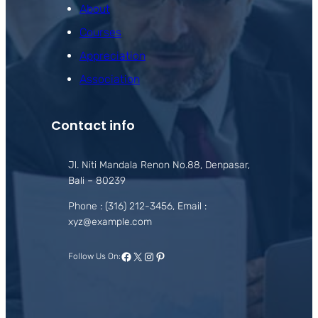
About
Courses
Appreciation
Association
Contact info
Jl. Niti Mandala Renon No.88, Denpasar,
Bali – 80239
Phone : (316) 212-3456, Email :
xyz@example.com
Facebook
X
Instagram
Pinterest
Follow Us On: