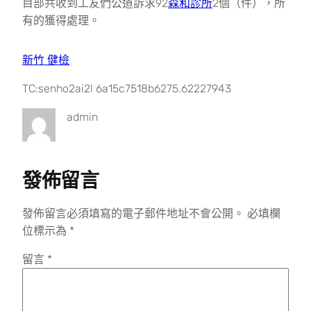
目部共收到工友們公道訴求92
森和診所
2個（件），所
有的獲得處理。
新竹 健檢
TC:senho2ai2l 6a15c7518b6275.62227943
admin
發佈留言
發佈留言必須填寫的電子郵件地址不會公開。
必填欄
位標示為
*
留言
*