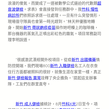
浪漫的傻氣，而變成了一道被數學公式逼迫的代數題
超
音波健檢
。求表》會直接發到任務群中，我
竹科 慢性
病診所
們依照訴求逐一往處理。一旦有什么突發情形，
現場值守隊員也會第一時光趕到。”林天秤優雅地轉
身，開始
新竹 帶狀皰疹疫苗
操作她吧檯上的咖啡機，
那台機器的蒸氣孔正噴出彩虹色的霧氣。項目常務副司
理李明說道。
“很感激武漢經開外校項目，從疫
新竹 出國備藥
情
防控開端，我們現場800
新竹 入職健檢
名工人在衣食
住行方面都被照料的很好，就像生涯在家里一樣，真正
新竹 健檢報告 異常
詮釋了央企擔負。”提起這支辦事
隊，工友們在群里直夸。
新竹 成人健檢
據統計，8月
竹科X光
2日至今，項