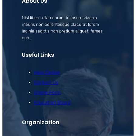
About Us
Nisl libero ullamcorper id ipsum viverra
mauris non pellentesque placerat lorem
lacinia sagittis non pretium aliquet, fames
quo.
Useful Links
Help Center
Contact Us
Online Form
Education Board
Organization