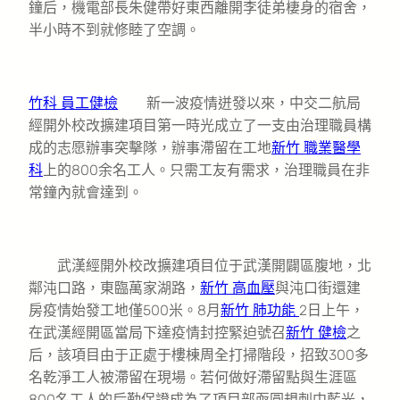
鐘后，機電部長朱健帶好東西離開李徒弟棲身的宿舍，
半小時不到就修睦了空調。
竹科 員工健檢
新一波疫情迸發以來，中交二航局
經開外校改擴建項目第一時光成立了一支由治理職員構
成的志愿辦事突擊隊，辦事滯留在工地
新竹 職業醫學
科
上的800余名工人。只需工友有需求，治理職員在非
常鐘內就會達到。
武漢經開外校改擴建項目位于武漢開闢區腹地，北
鄰沌口路，東臨萬家湖路，
新竹 高血壓
與沌口街還建
房疫情始發工地僅500米。8月
新竹 肺功能
2日上午，
在武漢經開區當局下達疫情封控緊迫號召
新竹 健檢
之
后，該項目由于正處于樓棟周全打掃階段，招致300多
名乾淨工人被滯留在現場。若何做好滯留點與生涯區
800名工人的后勤保證成為了項目部亟圓規刺中藍光，