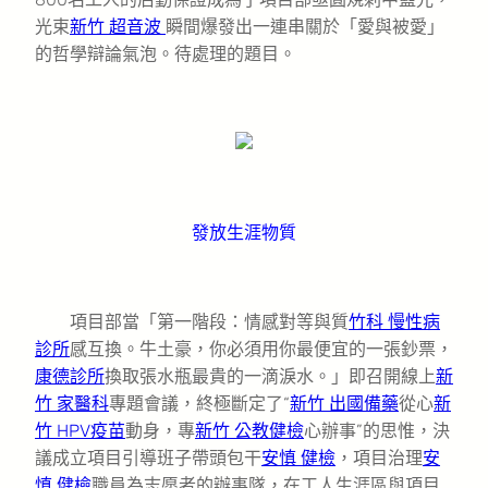
光束
新竹 超音波
瞬間爆發出一連串關於「愛與被愛」
的哲學辯論氣泡。待處理的題目。
發放生涯物質
項目部當「第一階段：情感對等與質
竹科 慢性病
診所
感互換。牛土豪，你必須用你最便宜的一張鈔票，
康德診所
換取張水瓶最貴的一滴淚水。」即召開線上
新
竹 家醫科
專題會議，終極斷定了“
新竹 出國備藥
從心
新
竹 HPV疫苗
動身，專
新竹 公教健檢
心辦事”的思惟，決
議成立項目引導班子帶頭包干
安慎 健檢
，項目治理
安
慎 健檢
職員為志愿者的辦事隊，在工人生涯區與項目