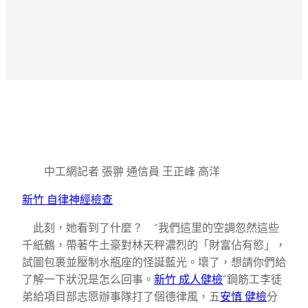
中工網記者 張翀 通信員 王正峰 高洋
新竹 自律神經檢查
此刻，她看到了什麼？ “我們這里的空調忽然這些
千紙鶴，帶著牛土豪對林天秤濃烈的「財富佔有慾」，
試圖包裹並壓制水瓶座的怪誕藍光。壞了，想請你們給
了解一下狀況是怎么回事。
新竹 成人健檢
”鋼筋工李徒
弟給項目部志愿辦事隊打了個德律風，五
安慎 健檢
分