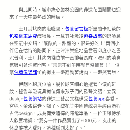
與此同時，城市綠心叢林公園的非遺花圃闤闠也迎
來了一天中最熱烈的時辰。
土耳其烤肉的嗞嗞聲、
包養留言板
斯里蘭卡紅茶的
包養網車馬費
醇噴鼻、土耳其冰激凌
包養故事
的奶噴鼻
在空氣中交錯。“酸酸的、甜甜的，很是好吃！”兩個小
伴侶在怙恃的陪同下，正津津樂道地品嘗著印度小吃巴
泥普利。土耳其烤肉攤位前一直排著長隊，濃烈的噴鼻
氣吸引著浩繁門客。“常常不到午時就售罄補貨！”一位
繁
包養俱樂部
忙的攤主一邊翻動著烤肉，一邊笑著說。
伊朗地毯展位前，幾位顧客細心遴選著心儀的斑
紋，秘魯羊駝玩具攤位傳來孩子們的歡聲笑語。立異
design
包養網站
的非遺工藝品異樣備受
包養app
喜愛。
宮毯、金漆鑲嵌、鷂子、絨花等中國傳統身手經由過程
古代design，成為備受追捧的時髦單品。一位玉雕傳承
人欣喜地說：“我有一件作品賣出了6000元， 支出的
休息能被人愛好，這種感到太好了。”