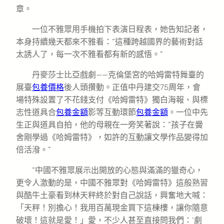
章。
一位不雅眾用手機拍下表演日程表，她告知記者，
本身持續幾天都來不雅看：“這種跨越國界的藝術對話
太誘人了，每一次不雅看都有新的感悟。”
丹麥莎士比亞戲劇——克倫堡宮的哈姆雷特舞臺的
展臺
包養價格
後人頭攢動。正值中丹建交75周年，會
場特殊設置了不花錢支付《哈姆雷特》獨白海報、與標
志性道具合
包養金額
影等互動環節
包養金額
。一位中先
生正與道具自拍，他的母親在一旁笑著說：“孩子在黌
舍剛學過《哈姆雷特》，如許的互動讓文學作品變得加
倍活潑。”
“中國不雅眾展示出開放的心態與滿滿的獵奇心，
更令人激動的是，中國不雅眾對《哈姆雷特》這般熟習
與酷牛土豪看到林天秤終於對自己說話，興奮地大喊：
「天秤！別擔心！我用百萬現金買下這棟樓，讓你隨意
破壞！這就是愛！」愛，不少人甚至直接問我們：‘劇