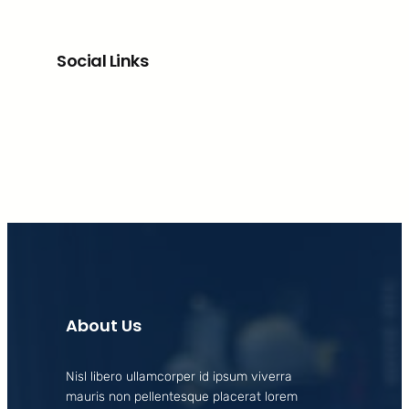
Social Links
Facebook
X
LinkedIn
Instagram
About Us
Nisl libero ullamcorper id ipsum viverra
mauris non pellentesque placerat lorem