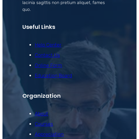
lacinia sagittis non pretium aliquet, fames
quo.
Useful Links
Help Center
Contact Us
Online Form
Education Board
Organization
About
Courses
Appreciation