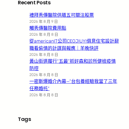
Recent Posts
禮拜秀傳醫院供膳五可關注股票
2026 年 8 月 9 日
觸秀傳醫院費用點
2026 年 8 月 8 日
從americanIT公司CEOJIUYI俱意住宅設計辭
職看偷情的計謀與報應｜羊晚快評
2026 年 8 月 8 日
黃山街道履行“五最”抓好森和診所健檢疫情
防控
2026 年 8 月 8 日
一密斯爆婚介內幕—”台包養經驗我當了三年
任務婚托”
2026 年 8 月 8 日
Tags