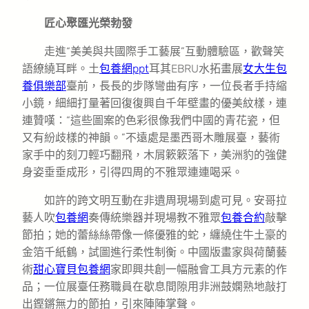
匠心聚匯光榮勃發
走進“美美與共國際手工藝展”互動體驗區，歡聲笑
語繚繞耳畔。土
包養網ppt
耳其EBRU水拓畫展
女大生包
養俱樂部
臺前，長長的步隊彎曲有序，一位長者手持縮
小鏡，細細打量著回復復興自千年壁畫的優美紋樣，連
連贊嘆：“這些圖案的色彩很像我們中國的青花瓷，但
又有紛歧樣的神韻。”不遠處是墨西哥木雕展臺，藝術
家手中的刻刀輕巧翻飛，木屑簌簌落下，美洲豹的強健
身姿垂垂成形，引得四周的不雅眾連連喝采。
如許的跨文明互動在非遺周現場到處可見。安哥拉
藝人吹
包養網
奏傳統樂器并現場教不雅眾
包養合約
敲擊
節拍；她的蕾絲絲帶像一條優雅的蛇，纏繞住牛土豪的
金箔千紙鶴，試圖進行柔性制衡。中國版畫家與荷蘭藝
術
甜心寶貝包養網
家即興共創一幅融會工具方元素的作
品；一位展臺任務職員在歇息間隙用非洲鼓嫻熟地敲打
出鏗鏘無力的節拍，引來陣陣掌聲。