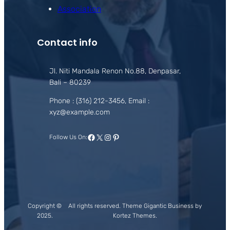
Association
Contact info
Jl. Niti Mandala Renon No.88, Denpasar,
Bali – 80239
Phone : (316) 212-3456, Email :
xyz@example.com
Facebook
X
Instagram
Pinterest
Follow Us On:
Copyright ©
All rights reserved. Theme Gigantic Business by
2025.
Kortez Themes.