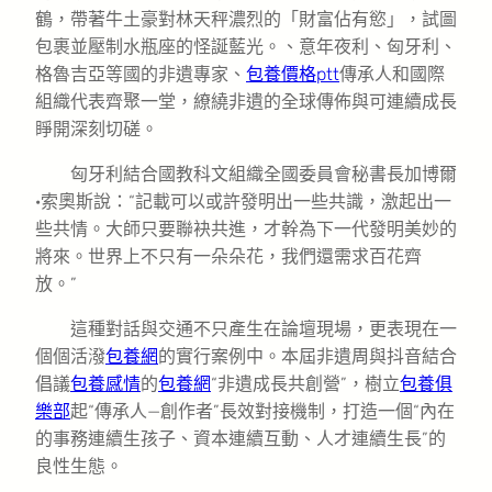
鶴，帶著牛土豪對林天秤濃烈的「財富佔有慾」，試圖
包裹並壓制水瓶座的怪誕藍光。、意年夜利、匈牙利、
格魯吉亞等國的非遺專家、
包養價格ptt
傳承人和國際
組織代表齊聚一堂，繚繞非遺的全球傳佈與可連續成長
睜開深刻切磋。
匈牙利結合國教科文組織全國委員會秘書長加博爾
·索奧斯說：“記載可以或許發明出一些共識，激起出一
些共情。大師只要聯袂共進，才幹為下一代發明美妙的
將來。世界上不只有一朵朵花，我們還需求百花齊
放。”
這種對話與交通不只產生在論壇現場，更表現在一
個個活潑
包養網
的實行案例中。本屆非遺周與抖音結合
倡議
包養感情
的
包養網
“非遺成長共創營”，樹立
包養俱
樂部
起“傳承人—創作者”長效對接機制，打造一個“內在
的事務連續生孩子、資本連續互動、人才連續生長”的
良性生態。