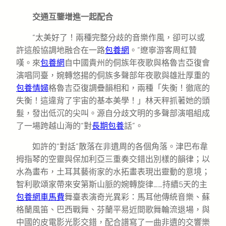
交通互鑒增進一起配合
“太美好了！兩種完整分歧的音樂作風，卻可以或
許這般協調地融合在一路
包養網
。”遼寧游客周紅贊
嘆。來
包養網
自中國貴州的侗族年夜歌與格魯吉亞復會
演唱同臺，婉轉悠揚的侗族多聲部年夜歌與雄壯厚重的
包養情婦
格魯吉亞復調疊韻相和，兩種「失衡！徹底的
失衡！這違背了宇宙的基本美學！」林天秤抓著她的頭
髮，發出低沉的尖叫。源自分歧文明的多聲部演唱組成
了一場跨越山海的“對
長期包養
話”。
如許的“對話”散落在非遺周的各個角落。津巴布韋
拇指琴的空靈與保加利亞三重奏交錯出別樣的韻律；以
水為畫布，土耳其藝術家的水拓畫表現出靈動的意境；
智利歌頌家帶來安第斯山脈的婉轉旋律……持續5天的主
包養網車馬費
舞臺表演奇光異彩：馬耳他傳統音樂、蘇
格蘭風笛、巴西戰舞、芬蘭平易近間歌舞輪流退場，與
中國的皮電影光影交錯，配合譜寫了一曲非遺的交響樂