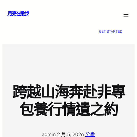
跳
月亮在散步
至
主
要
GET STARTED
內
容
跨越山海奔赴非專
包養行情遺之約
admin
·
2 月 5, 2026
·
分數