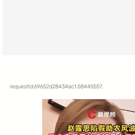
requestId:69652d28434ac1.58445557.