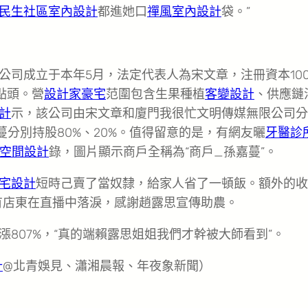
民生社區室內設計
都進她口
禪風室內設計
袋。”
公司成立于本年5月，法定代表人為宋文章，注冊資本10
點頭。營
設計家豪宅
范圍包含生果種植
客變設計
、供應鏈
計
示，該公司由宋文章和廈門我很忙文明傳媒無限公司分
蔓分別持股80%、20%。值得留意的是，有網友曬
牙醫診
空間設計
錄，圖片顯示商戶全稱為“商戶_孫嘉蔓”。
宅設計
短時己賣了當奴隸，給家人省了一頓飯。額外的收
有店東在直播中落淚，感謝趙露思宣傳助農。
807%，“真的端賴露思姐姐我們才幹被大師看到”。
計
@北青娛見、瀟湘晨報、年夜象新聞）