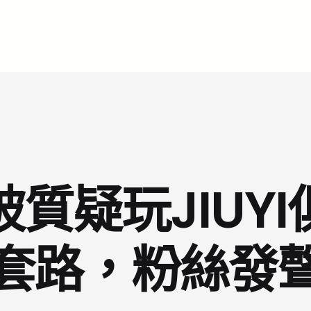
質疑玩JIUY
套路，粉絲發