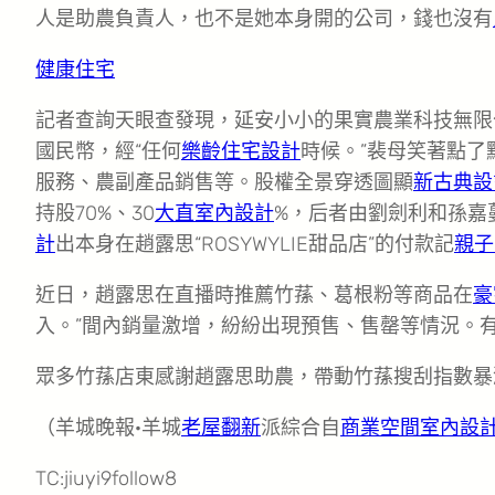
人是助農負責人，也不是她本身開的公司，錢也沒有
健康住宅
記者查詢天眼查發現，延安小小的果實農業科技無限
國民幣，經“任何
樂齡住宅設計
時候。”裴母笑著點了
服務、農副產品銷售等。股權全景穿透圖顯
新古典設
持股70%、30
大直室內設計
%，后者由劉劍利和孫嘉
計
出本身在趙露思“ROSYWYLIE甜品店”的付款記
親子
近日，趙露思在直播時推薦竹蓀、葛根粉等商品在
豪
入。”間內銷量激增，紛紛出現預售、售罄等情況。
眾多竹蓀店東感謝趙露思助農，帶動竹蓀搜刮指數暴漲
（羊城晚報·羊城
老屋翻新
派綜合自
商業空間室內設
TC:jiuyi9follow8