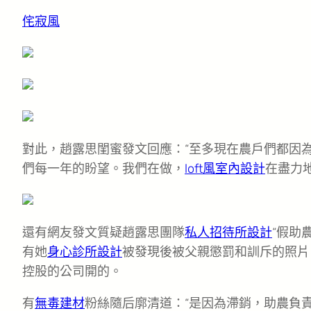
侘寂風
對此，趙露思閨蜜發文回應：“至多現在農戶們都因為
們每一年的盼望。我們在做，
loft風室內設計
在盡力
還有網友發文質疑趙露思團隊
私人招待所設計
“假助
有她
身心診所設計
被發現後被父親懲罰和訓斥的照片
控股的公司開的。
有
無毒建材
粉絲隨后廓清道：“是因為滯銷，助農負