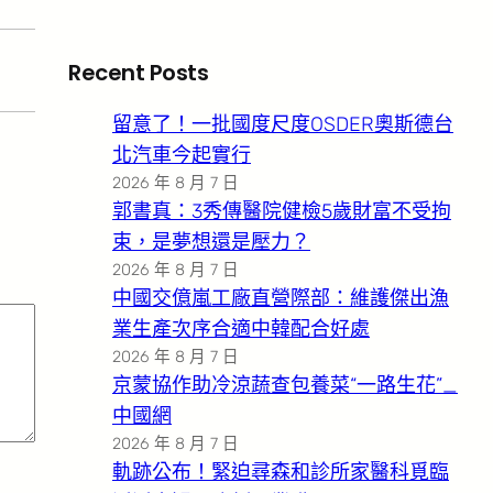
Recent Posts
留意了！一批國度尺度OSDER奧斯德台
北汽車今起實行
2026 年 8 月 7 日
郭書真：3秀傳醫院健檢5歲財富不受拘
束，是夢想還是壓力？
2026 年 8 月 7 日
中國交億嵐工廠直營際部：維護傑出漁
業生產次序合適中韓配合好處
2026 年 8 月 7 日
京蒙協作助冷涼蔬查包養菜“一路生花”_
中國網
2026 年 8 月 7 日
軌跡公布！緊迫尋森和診所家醫科覓臨