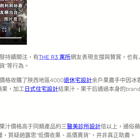
發持續關注，有
THE R3 寓所
網友表現支撐與贊賞，也有
貨”等行為。
價格收購了陜西地區4000
退休宅設計
余戶果農手中因冰
蘋果，加工
日式住宅設計
結果汁、果干后通過本身的bran
果汁價格高于同類產品約三
醫美診所設計
倍以上，通俗蘋
罐，質疑趙露思“低價收果、高價賣貨”，并非真正助農。