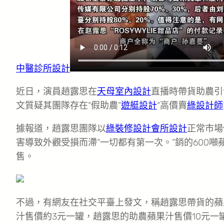
中醫診所設計
近日，演員趙露思在
天母室內設計
直播時帶貨助農引
文質疑其團隊存在“假助農”
遊艇設計
“高價賣
綠設計師
據報道，趙露思團隊以
綠裝修設計
會所設計
正常市場
害導致外觀受損而滯“一切都有第一次。”銷的600噸
售。
不過，有網友在社交平臺上發文，稱趙露思帶貨的蘋
汁售價約3元一罐，趙露思的助農蘋果汁售價10元一