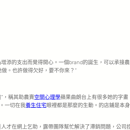
增添的支出而覺得開心。一個brand的誕生，可以承接
地做。也許做得欠好，要不你來？”
農”，稱其助農賣
空間心理學
蘋果曲朗台上有很多她的字畫
。一切在我
養生住宅
眼裡都是那麼的生動。的店鋪是本身
責人才在網上乞助，露帶團隊幫忙解決了滯銷問題，公司