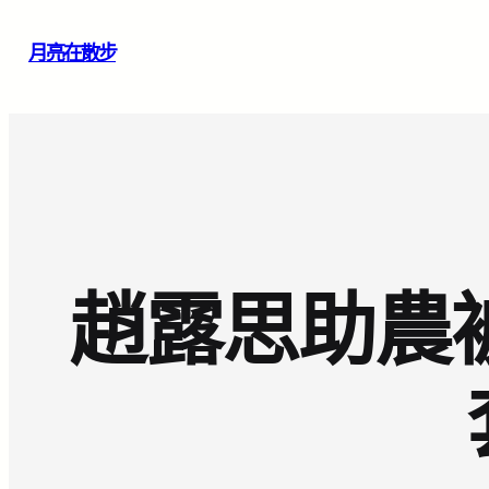
跳
月亮在散步
至
主
要
內
容
趙露思助農被